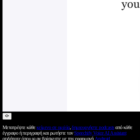
Μετατρέψτε κάθε
κείμενο σε ομιλία
,
δημιουργήστε podcasts
από κάθε
έγγραφο ή περιγραφή και ρωτήστε τον
Speechify Voice AI Assistant
οτιδήποτε όπου κι αν βρίσκεστε με την εφαρμογή
Android