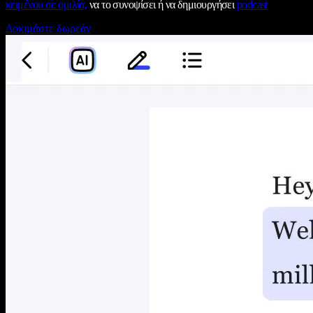
κειμένου σε ομιλία,
να το συνοψίσει ή να δημιουργήσει
podcast
Δοκιμάστε δωρεάν