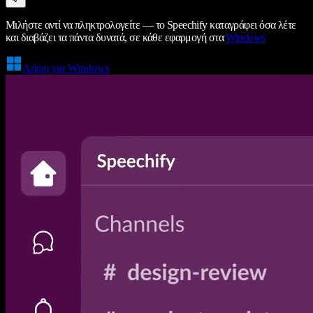
Μιλήστε αντί να πληκτρολογείτε — το Speechify καταγράφει όσα λέτε
και διαβάζει τα πάντα δυνατά, σε κάθε εφαρμογή στα
Windows
Λήψη για Windows