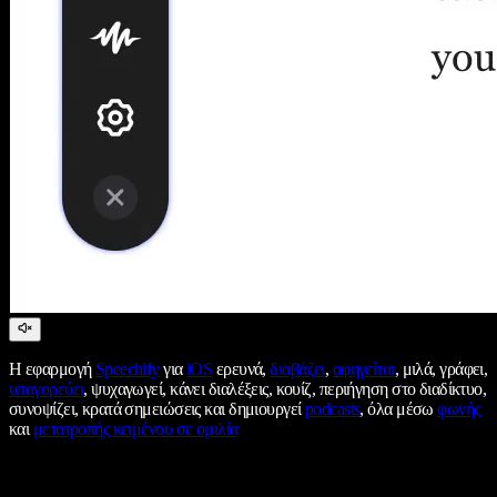
Η εφαρμογή
Speechify
για
iOS
ερευνά,
διαβάζει
,
αφηγείται
, μιλά, γράφει,
υπαγορεύει
, ψυχαγωγεί, κάνει διαλέξεις, κουίζ, περιήγηση στο διαδίκτυο,
συνοψίζει, κρατά σημειώσεις και δημιουργεί
podcasts
, όλα μέσω
φωνής
και
μετατροπής κειμένου σε ομιλία