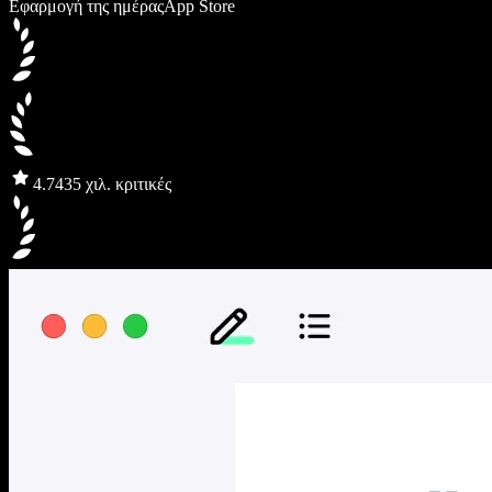
Εφαρμογή της ημέρας
App Store
4.7
435 χιλ. κριτικές