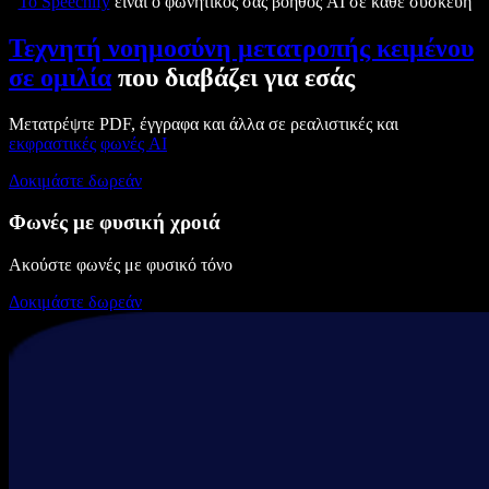
Το Speechify
είναι ο φωνητικός σας βοηθός AI σε κάθε συσκευή
Τεχνητή νοημοσύνη μετατροπής κειμένου
σε ομιλία
που διαβάζει για εσάς
Μετατρέψτε PDF, έγγραφα και άλλα σε ρεαλιστικές και
εκφραστικές
φωνές AI
Δοκιμάστε δωρεάν
Φωνές με φυσική χροιά
Ακούστε φωνές με φυσικό τόνο
Δοκιμάστε δωρεάν