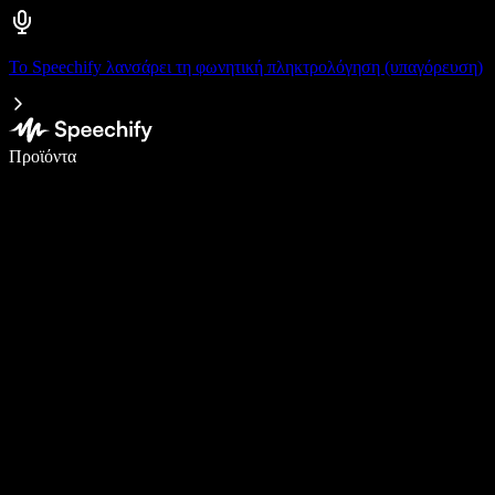
Το Speechify λανσάρει τη φωνητική πληκτρολόγηση (υπαγόρευση)
Γράψτε 5× πιο γρήγορα με φωνητική πληκτρολόγηση
Προϊόντα
Μάθετε περισσότερα