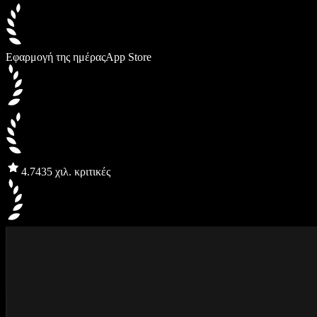
Εφαρμογή της ημέρας
App Store
4.7
435 χιλ. κριτικές