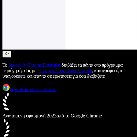
Το
Speechify
Chrome Extension
διαβάζει τα πάντα στο πρόγραμμα
περιήγησής σας με
μετατροπή κειμένου σε ομιλία
, καταγράφει ό,τι
υπαγορεύετε και απαντά σε ερωτήσεις για όσα διαβάζετε
Προσθήκη στο Chrome
Αγαπημένη εφαρμογή 2023
από το Google Chrome