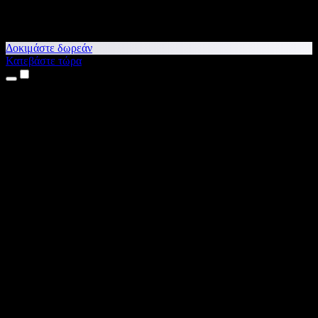
Δοκιμάστε δωρεάν
Κατεβάστε τώρα
Προϊόντα
Κείμενο σε Ομιλία
Εφαρμογές για iPhone & iPad
Εφαρμογή για Android
Επέκταση για Chrome
Επέκταση για Edge
Web εφαρμογή
Εφαρμογή για Mac
Εφαρμογή για Windows