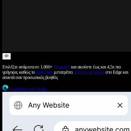
Επιλέξτε ανάμεσα σε 1.000+
AI φωνές
και ακούστε έως και 4,5x πιο
γρήγορα, καθώς το
Speechify
μετατρέπει
κείμενο σε ομιλία
στο Edge και
απαντά σαν προσωπικός βοηθός
Προσθήκη στο Edge