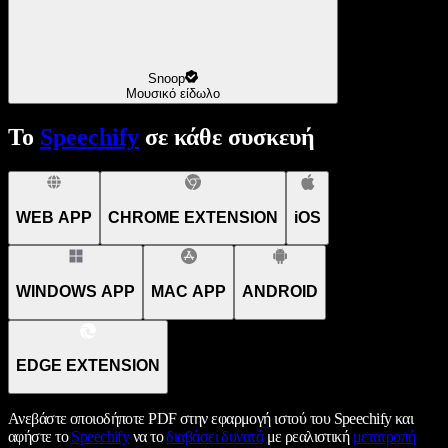
Snoop
Μουσικό είδωλο
Το
Speechify
σε κάθε συσκευή
WEB APP
CHROME EXTENSION
iOS
WINDOWS APP
MAC APP
ANDROID
EDGE EXTENSION
Ανεβάστε οποιοδήποτε PDF στην εφαρμογή ιστού του Speechify και
αφήστε το
Speechify
να το
διαβάσει δυνατά
με ρεαλιστική
μετατροπή