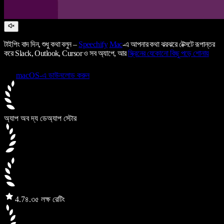
টাইপিং বাদ দিন, শুধু কথা বলুন –
Speechify
Mac
-এ আপনার কথা ঝরঝরে টেক্সটে রূপান্তর
করে Slack, Outlook, Cursor ও সব অ্যাপে, আর
স্ক্রিনের যেকোনো কিছু পড়ে শোনায়
macOS-এ ডাউনলোড করুন
অ্যাপ অব দ্য ডে
অ্যাপ স্টোর
4.7
৪.৩৫ লক্ষ রেটিং