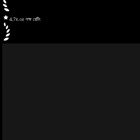
4.7
৪.৩৫ লক্ষ রেটিং