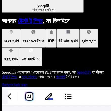
Snoop
সঙ্গীত জগতের আইকন
আপনার
টেক্সট টু স্পিচ
, সব ডিভাইসে
ওয়েব অ্যাপ
ক্রোম এক্সটেনশন
iOS
উইন্ডোজ অ্যাপ
ম্যাক অ্যাপ
অ্যান্ড্রয়েড
এজ এক্সটেনশন
Speechify ওয়েব অ্যাপে যেকোনো PDF আপলোড করুন, আর
Speechify
তা জীবন্ত
টেক্সট টু স্পিচ
–এ
পড়ে শোনাবে
, সারাংশ দেবে বা
পডকাস্ট
তৈরি করবে
বিনামূল্যে ট্রাই করুন