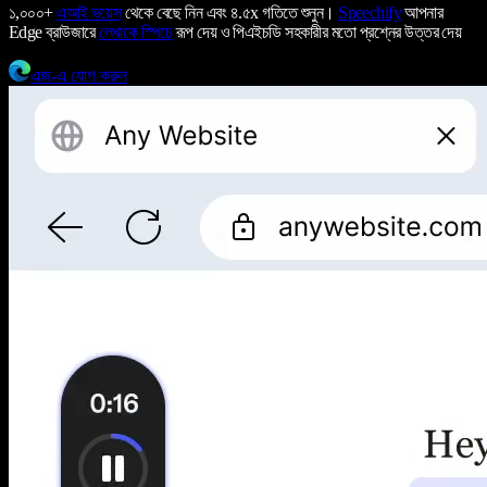
১,০০০+
এআই ভয়েস
থেকে বেছে নিন এবং ৪.৫x গতিতে শুনুন।
Speechify
আপনার
Edge ব্রাউজারে
লেখাকে স্পিচে
রূপ দেয় ও পিএইচডি সহকারীর মতো প্রশ্নের উত্তর দেয়
এজ-এ যোগ করুন