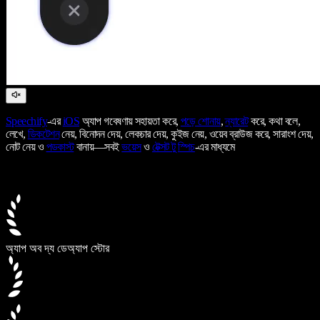
Speechify
-এর
iOS
অ্যাপ গবেষণায় সহায়তা করে,
পড়ে শোনায়
,
ন্যারেট
করে, কথা বলে,
লেখে,
ডিকটেশন
নেয়, বিনোদন দেয়, লেকচার দেয়, কুইজ নেয়, ওয়েব ব্রাউজ করে, সারাংশ দেয়,
নোট নেয় ও
পডকাস্ট
বানায়—সবই
ভয়েস
ও
টেক্সট টু স্পিচ
-এর মাধ্যমে
অ্যাপ অব দ্য ডে
অ্যাপ স্টোর