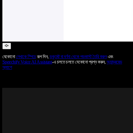
যেকোনো
লেখাকে স্পিচে
রূপ দিন,
ডকুমেন্ট বা বর্ণনা থেকে পডকাস্ট তৈরি করুন
এবং
Speechify Voice AI Assistant
-এ চলতে চলতে যেকোনো প্রশ্ন করুন,
অ্যান্ড্রয়েড
অ্যাপে