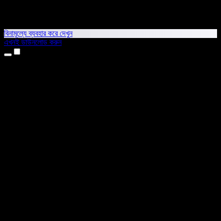
বিনামূল্যে ব্যবহার করে দেখুন
এখনই ডাউনলোড করুন
প্রোডাক্ট
টেক্সট টু স্পিচ
আইফোন ও আইপ্যাড অ্যাপ
অ্যান্ড্রয়েড অ্যাপ
ক্রোম এক্সটেনশন
এজ এক্সটেনশন
ওয়েব অ্যাপ
ম্যাক অ্যাপ
উইন্ডোজ অ্যাপ