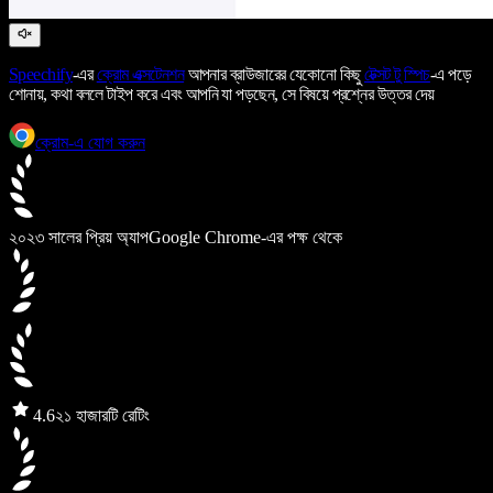
Speechify
-এর
ক্রোম এক্সটেনশন
আপনার ব্রাউজারের যেকোনো কিছু
টেক্সট টু স্পিচ
-এ পড়ে
শোনায়, কথা বললে টাইপ করে এবং আপনি যা পড়ছেন, সে বিষয়ে প্রশ্নের উত্তর দেয়
ক্রোম-এ যোগ করুন
২০২৩ সালের প্রিয় অ্যাপ
Google Chrome-এর পক্ষ থেকে
4.6
২১ হাজারটি রেটিং