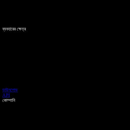
ব্যবহারের ক্ষেত্র
ডাউনলোড
API
কোম্পানি