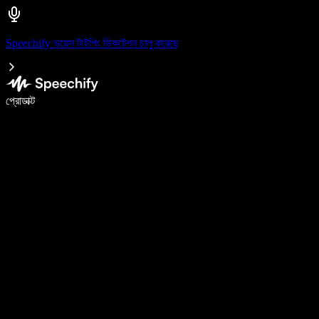
Speechify ভয়েস টাইপিং ডিকটেশন চালু করেছে
ভয়েস টাইপিং দিয়ে ৫ গুণ দ্রুত লিখুন
প্রোডাক্ট
আরও জানুন