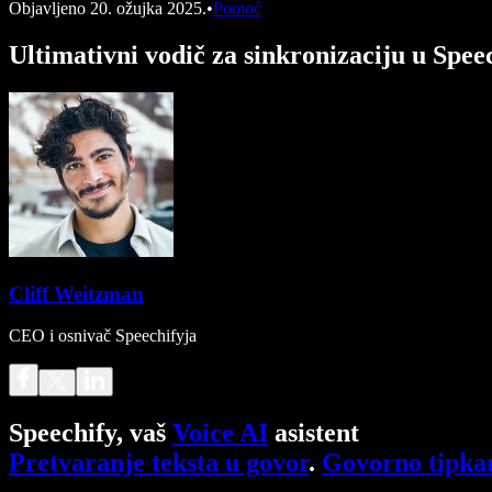
Objavljeno
20. ožujka 2025.
•
Pomoć
Ultimativni vodič za sinkronizaciju u Spee
Cliff Weitzman
CEO i osnivač Speechifyja
Speechify, vaš
Voice AI
asistent
Pretvaranje teksta u govor
.
Govorno tipka