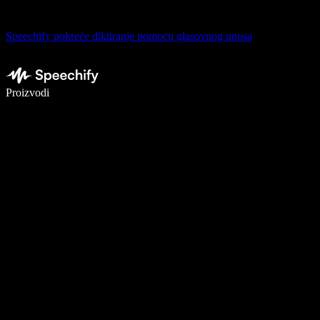
Speechify pokreće diktiranje pomoću glasovnog unosa
Pišite 5× brže uz glasovno diktiranje
Proizvodi
Saznajte više