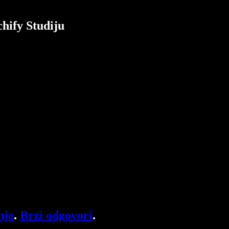
chify Studiju
nje
.
Brzi odgovori
.