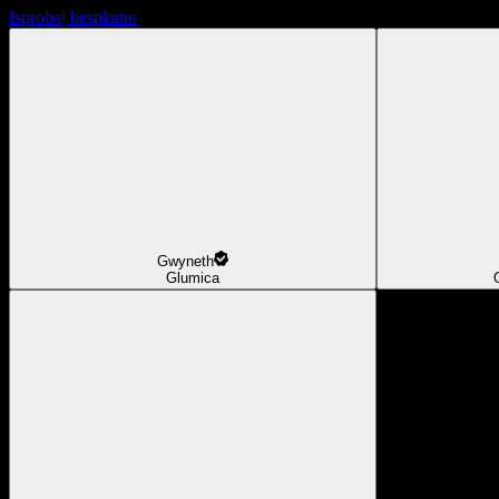
Isprobaj besplatno
Gwyneth
Glumica