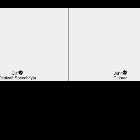
Cliff
John
Osnivač Speechifyja
Glumac