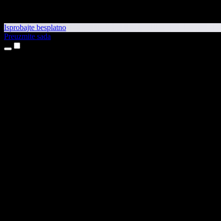
Isprobajte besplatno
Preuzmite sada
Proizvodi
Pretvaranje teksta u govor
Aplikacije za iPhone i iPad
Aplikacija za Android
Proširenje za Chrome
Proširenje za Edge
Web-aplikacija
Aplikacija za Mac
Aplikacija za Windows