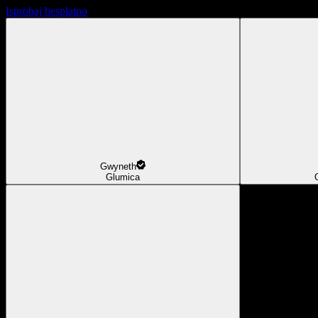
Isprobaj besplatno
Gwyneth
Glumica