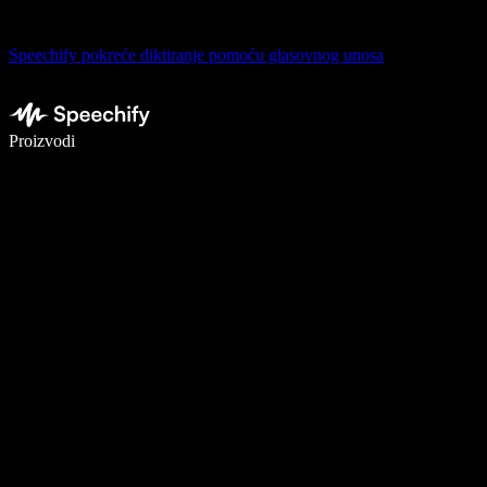
Speechify pokreće diktiranje pomoću glasovnog unosa
Pišite 5× brže uz glasovno diktiranje
Proizvodi
Saznajte više