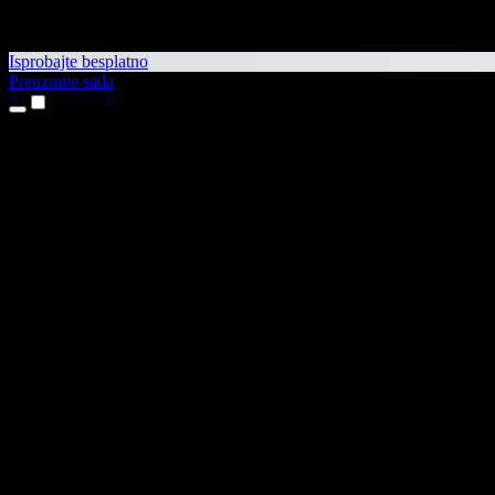
Isprobajte besplatno
Preuzmite sada
Proizvodi
Pretvaranje teksta u govor
Aplikacije za iPhone i iPad
Aplikacija za Android
Proširenje za Chrome
Proširenje za Edge
Web-aplikacija
Aplikacija za Mac
Aplikacija za Windows