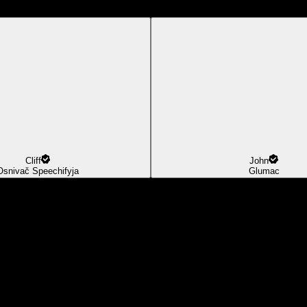
Cliff
John
Osnivač Speechifyja
Glumac