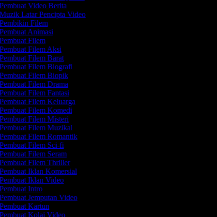
Pembuat Video Berita
Muzik Latar Pencipta Video
Pembikin Filem
Pembuat Animasi
Pembuat Filem
Pembuat Filem Aksi
Pembuat Filem Barat
Pembuat Filem Biografi
Pembuat Filem Biopik
Pembuat Filem Drama
Pembuat Filem Fantasi
Pembuat Filem Keluarga
Pembuat Filem Komedi
Pembuat Filem Misteri
Pembuat Filem Muzikal
Pembuat Filem Romantik
Pembuat Filem Sci-fi
Pembuat Filem Seram
Pembuat Filem Thriller
Pembuat Iklan Komersial
Pembuat Iklan Video
Pembuat Intro
Pembuat Jemputan Video
Pembuat Kartun
Pembuat Kolaj Video