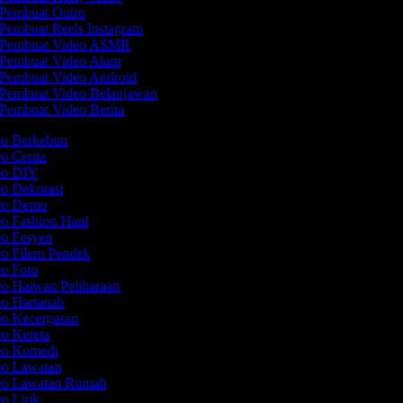
Pembuat Outro
Pembuat Reels Instagram
Pembuat Video ASMR
Pembuat Video Alam
Pembuat Video Android
Pembuat Video Belanjawan
Pembuat Video Berita
eo Berkebun
eo Cerita
deo DIY
eo Dekorasi
deo Demo
eo Fashion Haul
eo Fesyen
eo Filem Pendek
eo Foto
eo Haiwan Peliharaan
eo Hartanah
eo Kecergasan
eo Kereta
deo Komedi
eo Lawatan
deo Lawatan Rumah
eo Lirik