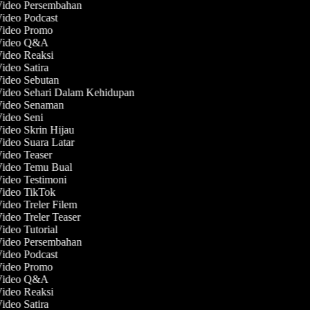
Video Persembahan
Video Podcast
 Video Promo
 Video Q&A
Video Reaksi
Video Satira
Video Sebutan
Video Sehari Dalam Kehidupan
 Video Senaman
Video Seni
Video Skrin Hijau
Video Suara Latar
Video Teaser
 Video Temu Bual
Video Testimoni
Video TikTok
Video Treler Filem
Video Treler Teaser
Video Tutorial
Video Persembahan
Video Podcast
 Video Promo
 Video Q&A
Video Reaksi
Video Satira