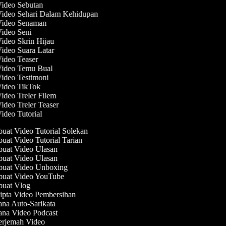
Video Sebutan
Video Sehari Dalam Kehidupan
 Video Senaman
Video Seni
Video Skrin Hijau
Video Suara Latar
Video Teaser
 Video Temu Bual
Video Testimoni
Video TikTok
Video Treler Filem
Video Treler Teaser
Video Tutorial
at Video Tutorial Solekan
at Video Tutorial Tarian
at Video Ulasan
at Video Ulasan
uat Video Unboxing
uat Video YouTube
uat Vlog
pta Video Pembersihan
na Auto-Sarikata
na Video Podcast
rjemah Video