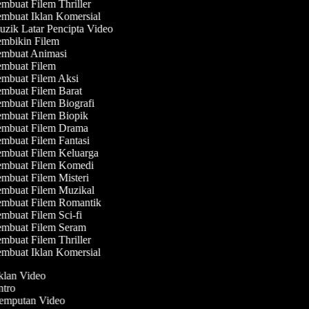
mbuat Filem Thriller
mbuat Iklan Komersial
zik Latar Pencipta Video
mbikin Filem
mbuat Animasi
mbuat Filem
mbuat Filem Aksi
mbuat Filem Barat
mbuat Filem Biografi
mbuat Filem Biopik
mbuat Filem Drama
mbuat Filem Fantasi
mbuat Filem Keluarga
mbuat Filem Komedi
mbuat Filem Misteri
mbuat Filem Muzikal
mbuat Filem Romantik
mbuat Filem Sci-fi
mbuat Filem Seram
mbuat Filem Thriller
mbuat Iklan Komersial
Iklan Video
Intro
Jemputan Video