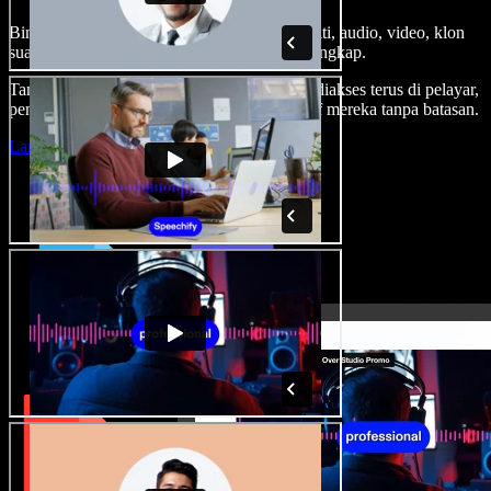
Bina suara latar, tambah imej stok tanpa royalti, audio, video, klon
suara anda, untuk projek audio video yang lengkap.
Tanpa keluk pembelajaran dan semua boleh diakses terus di pelayar,
pencipta boleh realisasikan segala idea kreatif mereka tanpa batasan.
Lancarkan Studio