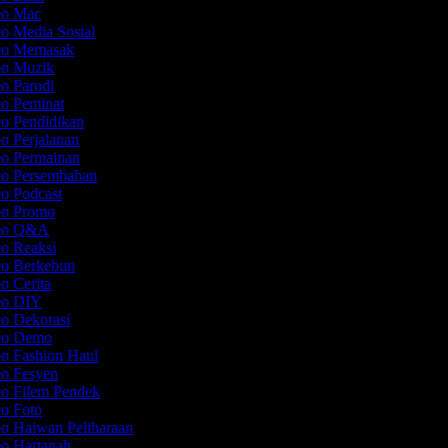
deo Mac
eo Media Sosial
deo Memasak
deo Muzik
eo Parodi
eo Peminat
eo Pendidikan
eo Perjalanan
eo Permainan
eo Persembahan
eo Podcast
deo Promo
deo Q&A
eo Reaksi
eo Berkebun
eo Cerita
deo DIY
eo Dekorasi
deo Demo
eo Fashion Haul
eo Fesyen
eo Filem Pendek
eo Foto
eo Haiwan Peliharaan
eo Hartanah