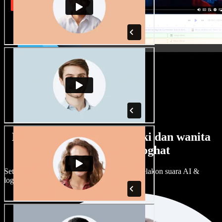
Banyak pilihan suara lelaki dan wanita
dengan pelbagai loghat
Setiap projek boleh jadi unik. Pilih ratusan pelakon suara AI &
loghat, laraskan ikut cita rasa anda.