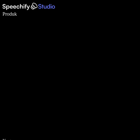
Tulis 5× lebih pantas dengan menaip menggunakan suara
Produk
Ketahui Lebih Lanjut