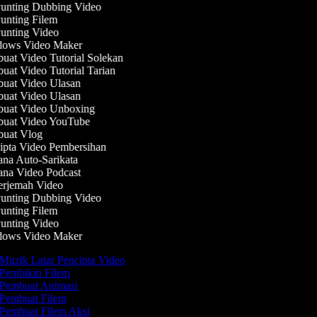
nting Dubbing Video
nting Filem
nting Video
ows Video Maker
at Video Tutorial Solekan
at Video Tutorial Tarian
at Video Ulasan
at Video Ulasan
uat Video Unboxing
uat Video YouTube
uat Vlog
pta Video Pembersihan
na Auto-Sarikata
na Video Podcast
rjemah Video
nting Dubbing Video
nting Filem
nting Video
ows Video Maker
Muzik Latar Pencipta Video
Pembikin Filem
Pembuat Animasi
Pembuat Filem
Pembuat Filem Aksi