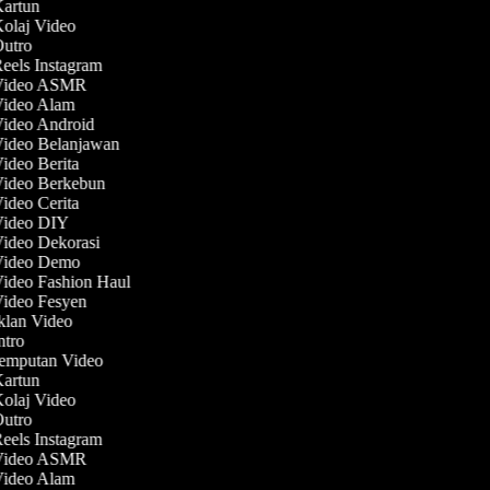
Kartun
Kolaj Video
Outro
Reels Instagram
 Video ASMR
 Video Alam
Video Android
Video Belanjawan
Video Berita
Video Berkebun
Video Cerita
 Video DIY
Video Dekorasi
 Video Demo
Video Fashion Haul
Video Fesyen
Iklan Video
Intro
Jemputan Video
Kartun
Kolaj Video
Outro
Reels Instagram
 Video ASMR
 Video Alam