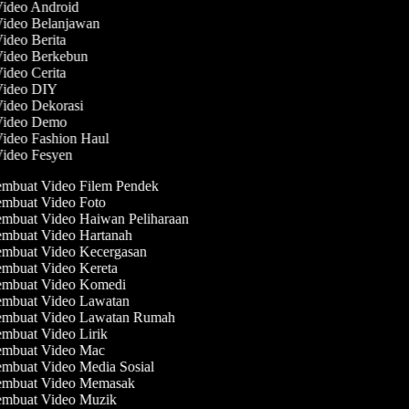
Video Android
Video Belanjawan
Video Berita
Video Berkebun
Video Cerita
 Video DIY
Video Dekorasi
 Video Demo
Video Fashion Haul
Video Fesyen
mbuat Video Filem Pendek
mbuat Video Foto
mbuat Video Haiwan Peliharaan
mbuat Video Hartanah
mbuat Video Kecergasan
mbuat Video Kereta
mbuat Video Komedi
mbuat Video Lawatan
mbuat Video Lawatan Rumah
mbuat Video Lirik
mbuat Video Mac
mbuat Video Media Sosial
mbuat Video Memasak
mbuat Video Muzik