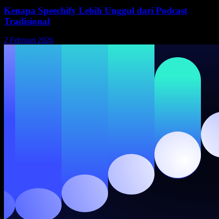
Kenapa Speechify Lebih Unggul dari Podcast
Tradisional
2 Februari 2026