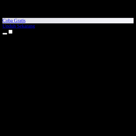
Coba Gratis
Unduh Sekarang
Produk
Teks ke Suara
Aplikasi iPhone & iPad
Aplikasi Android
Ekstensi Chrome
Ekstensi Edge
Aplikasi Web
Aplikasi Mac
Aplikasi Windows