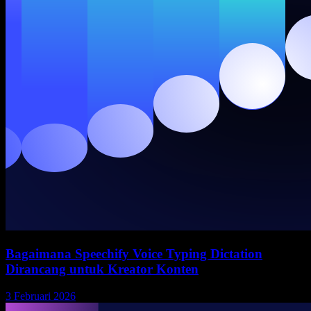
Bagaimana Speechify Voice Typing Dictation
Dirancang untuk Kreator Konten
3 Februari 2026