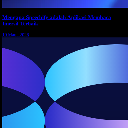
Mengapa Speechify adalah Aplikasi Membaca
Imersif Terbaik
19 Maret 2026