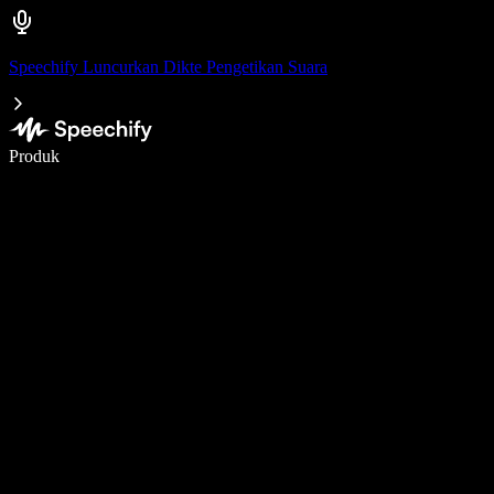
Speechify Luncurkan Dikte Pengetikan Suara
Menulis 5× lebih cepat dengan dikte suara
Produk
Pelajari lebih lanjut