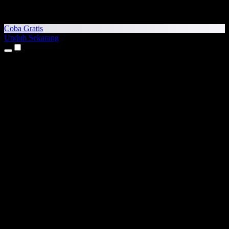
Coba Gratis
Unduh Sekarang
Produk
Teks ke Suara
Aplikasi iPhone & iPad
Aplikasi Android
Ekstensi Chrome
Ekstensi Edge
Aplikasi Web
Aplikasi Mac
Aplikasi Windows