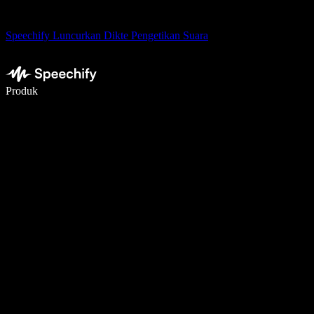
Speechify Luncurkan Dikte Pengetikan Suara
Menulis 5× lebih cepat dengan dikte suara
Produk
Pelajari lebih lanjut