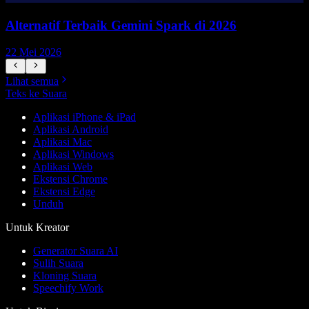
Alternatif Terbaik Gemini Spark di 2026
22 Mei 2026
1
Lihat semua
Teks ke Suara
Aplikasi iPhone & iPad
Aplikasi Android
Aplikasi Mac
Aplikasi Windows
Aplikasi Web
Ekstensi Chrome
Ekstensi Edge
Unduh
Untuk Kreator
Generator Suara AI
Sulih Suara
Kloning Suara
Speechify Work