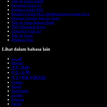
Teks ke Suara Anime
Pengubah Suara AI
Pembaca Audio PDF
Bisakah Google Docs Membacakannya untuk Saya
Ekstensi Chrome Teks ke Suara
Teks ke Suara Bahasa Hindi
PDF Dibacakan Keras
Generator Suara AI
Teks ke Suara
Pembaca Teks
Lihat dalam bahasa lain
العربية
Magyar
中文 (简体)
中文 (台灣)
中文 (简体 中国大陆)
Čeština
Dansk
Nederlands
English
Français
Suomi