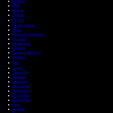
Deutsch
हिन्दी
Italiano
日本語
한국어
Norsk bokmål
Polski
Português Brasileiro
Русский
Українська
Español
Español (México)
Svenska
ไทย
Türkçe
Tiếng Việt
Română
Português
Български
ქართული
Slovenčina
Slovenščina
Eesti
Hrvatski