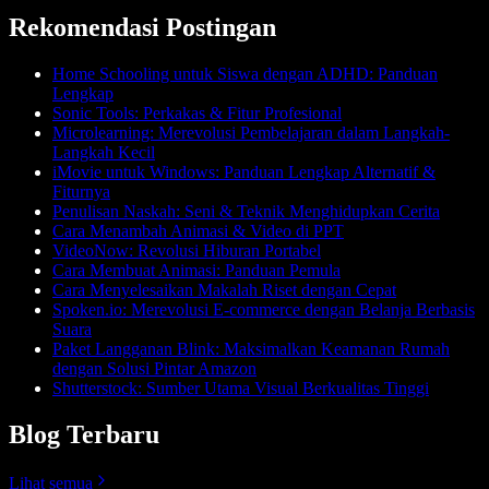
Rekomendasi Postingan
Home Schooling untuk Siswa dengan ADHD: Panduan
Lengkap
Sonic Tools: Perkakas & Fitur Profesional
Microlearning: Merevolusi Pembelajaran dalam Langkah-
Langkah Kecil
iMovie untuk Windows: Panduan Lengkap Alternatif &
Fiturnya
Penulisan Naskah: Seni & Teknik Menghidupkan Cerita
Cara Menambah Animasi & Video di PPT
VideoNow: Revolusi Hiburan Portabel
Cara Membuat Animasi: Panduan Pemula
Cara Menyelesaikan Makalah Riset dengan Cepat
Spoken.io: Merevolusi E-commerce dengan Belanja Berbasis
Suara
Paket Langganan Blink: Maksimalkan Keamanan Rumah
dengan Solusi Pintar Amazon
Shutterstock: Sumber Utama Visual Berkualitas Tinggi
Blog Terbaru
Lihat semua