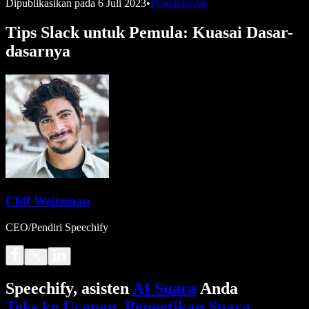
Dipublikasikan pada
6 Juli 2023
•
Produktivitas
Tips Slack untuk Pemula: Kuasai Dasar-
dasarnya
Cliff Weitzman
CEO/Pendiri Speechify
Speechify, asisten
AI Suara
Anda
Teks ke Ucapan
.
Pengetikan Suara
.