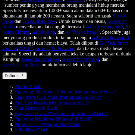
“sumber penting yang membantu orang menjalani hidup mereka.”
Speechify menawarkan 1.000+ suara alami dalam 60+ bahasa dan
digunakan di hampir 200 negara. Suara selebriti termasuk
Snoop
Dogg
dan
Gwyneth Paltrow
. Untuk kreator dan bisnis,
Speechify
Studio
menyediakan alat canggih, termasuk
AI Voice Generator
,
AI
Voice Cloning
,
AI Dubbing
, dan
AI Voice Changer
. Speechify juga
menyokong produk-produk terkemuka dengan
API teks ke ucapan
berkualitas tinggi dan hemat biaya. Telah diliput di
The Wall Street
Journal
,
CNBC
,
Forbes
,
TechCrunch
, dan banyak media besar
lainnya, Speechify adalah penyedia teks ke ucapan terbesar di dunia.
Kunjungi
speechify.com/news
,
speechify.com/blog
, dan
speechify.com/press
untuk informasi lebih lanjut.
Daftar isi
Apa itu Slack?
Apa yang Diperlukan Sebelum Menggunakan Slack?
Bagaimana Cara Mulai Menggunakan Slack?
Apa Tips Terbaik Menggunakan Slack?
Fitur Menarik di Slack
Bagaimana Cara Menjadi Lebih Mahir di Slack?
Apa yang Sebaiknya Dihindari di Slack?
Aturan Dasar Menggunakan Slack
Etika Dasar Slack