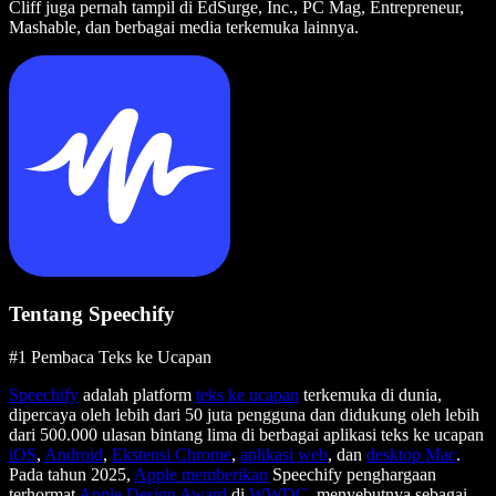
Cliff juga pernah tampil di EdSurge, Inc., PC Mag, Entrepreneur,
Mashable, dan berbagai media terkemuka lainnya.
Tentang Speechify
#1 Pembaca Teks ke Ucapan
Speechify
adalah platform
teks ke ucapan
terkemuka di dunia,
dipercaya oleh lebih dari 50 juta pengguna dan didukung oleh lebih
dari 500.000 ulasan bintang lima di berbagai aplikasi teks ke ucapan
iOS
,
Android
,
Ekstensi Chrome
,
aplikasi web
, dan
desktop Mac
.
Pada tahun 2025,
Apple memberikan
Speechify penghargaan
terhormat
Apple Design Award
di
WWDC
, menyebutnya sebagai