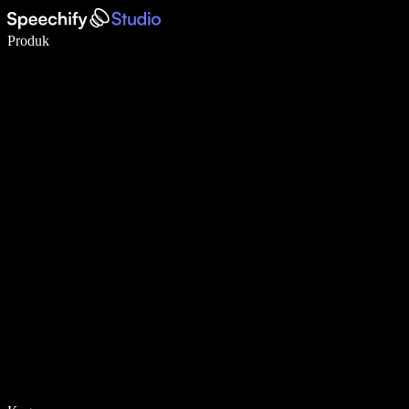
Menulis 5× lebih cepat dengan dikte suara
Produk
Pelajari lebih lanjut