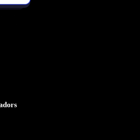
eadors