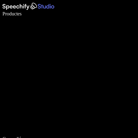
Escriu 5× més ràpid amb la veu
Productes
Més informació