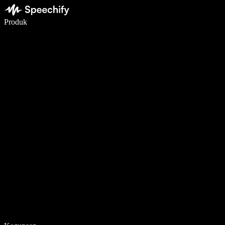
Menulis 5× lebih cepat dengan dikte suara
Produk
Pelajari lebih lanjut