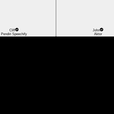
Cliff
John
Pendiri Speechify
Aktor