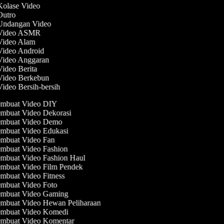
 Kolase Video
 Outro
 Undangan Video
 Video ASMR
 Video Alam
 Video Android
 Video Anggaran
Video Berita
 Video Berkebun
Video Bersih-bersih
mbuat Video DIY
mbuat Video Dekorasi
mbuat Video Demo
mbuat Video Edukasi
mbuat Video Fan
mbuat Video Fashion
mbuat Video Fashion Haul
mbuat Video Film Pendek
mbuat Video Fitness
mbuat Video Foto
mbuat Video Gaming
mbuat Video Hewan Peliharaan
mbuat Video Komedi
mbuat Video Komentar