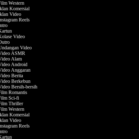
Film Western
Iklan Komersial
Iklan Video
Instagram Reels
Intro
 Kartun
 Kolase Video
 Outro
 Undangan Video
 Video ASMR
 Video Alam
 Video Android
 Video Anggaran
Video Berita
 Video Berkebun
Video Bersih-bersih
 Film Romantis
Film Sci-fi
Film Thriller
Film Western
Iklan Komersial
Iklan Video
Instagram Reels
Intro
 Kartun