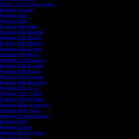
Musik Latar Pembuat Video
Pembuat Animasi
Pembuat Film
Pembuat Film
Pembuat Film Aksi
Pembuat Film Biografi
Pembuat Film Biopik
Pembuat Film Drama
Pembuat Film Fantasi
Pembuat Film Horor
Pembuat Film Keluarga
Pembuat Film Komedi
Pembuat Film Misteri
Pembuat Film Musikal
Pembuat Film Romantis
Pembuat Film Sci-fi
Pembuat Film Thriller
Pembuat Film Western
Pembuat Iklan Komersial
Pembuat Iklan Video
Pembuat Instagram Reels
Pembuat Intro
Pembuat Kartun
Pembuat Kolase Video
Pembuat Outro