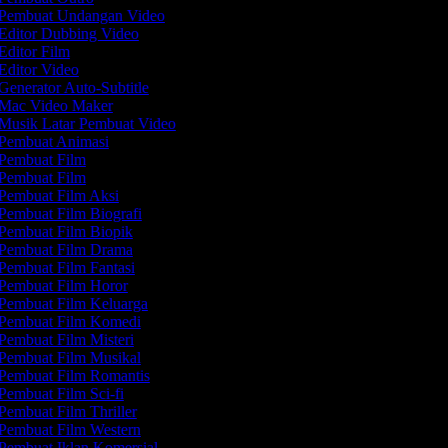
Pembuat Undangan Video
Editor Dubbing Video
Editor Film
Editor Video
Generator Auto-Subtitle
Mac Video Maker
Musik Latar Pembuat Video
Pembuat Animasi
Pembuat Film
Pembuat Film
Pembuat Film Aksi
Pembuat Film Biografi
Pembuat Film Biopik
Pembuat Film Drama
Pembuat Film Fantasi
Pembuat Film Horor
Pembuat Film Keluarga
Pembuat Film Komedi
Pembuat Film Misteri
Pembuat Film Musikal
Pembuat Film Romantis
Pembuat Film Sci-fi
Pembuat Film Thriller
Pembuat Film Western
Pembuat Iklan Komersial