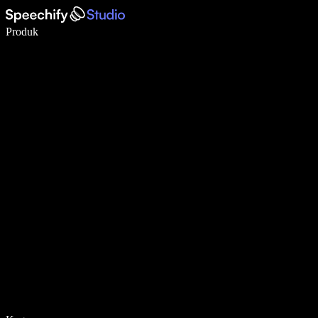
Menulis 5× lebih cepat dengan dikte suara
Produk
Pelajari lebih lanjut