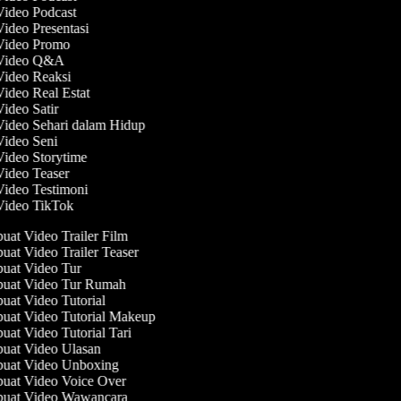
Video Podcast
Video Presentasi
 Video Promo
 Video Q&A
 Video Reaksi
Video Real Estat
Video Satir
Video Sehari dalam Hidup
Video Seni
Video Storytime
Video Teaser
Video Testimoni
 Video TikTok
at Video Trailer Film
at Video Trailer Teaser
at Video Tur
at Video Tur Rumah
at Video Tutorial
at Video Tutorial Makeup
at Video Tutorial Tari
at Video Ulasan
at Video Unboxing
at Video Voice Over
uat Video Wawancara