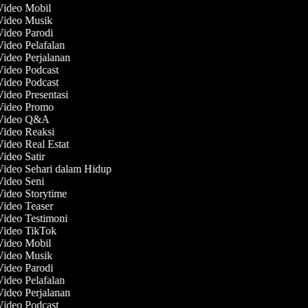
 Video Mobil
 Video Musik
Video Parodi
Video Pelafalan
Video Perjalanan
Video Podcast
Video Podcast
Video Presentasi
 Video Promo
 Video Q&A
 Video Reaksi
Video Real Estat
Video Satir
Video Sehari dalam Hidup
Video Seni
Video Storytime
Video Teaser
Video Testimoni
 Video TikTok
 Video Mobil
 Video Musik
Video Parodi
Video Pelafalan
Video Perjalanan
Video Podcast