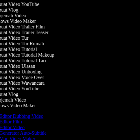
at Video YouTube
uat Vlog
jemah Video
ows Video Maker
at Video Trailer Film
at Video Trailer Teaser
at Video Tur
at Video Tur Rumah
at Video Tutorial
at Video Tutorial Makeup
at Video Tutorial Tari
at Video Ulasan
at Video Unboxing
at Video Voice Over
uat Video Wawancara
at Video YouTube
uat Vlog
jemah Video
ows Video Maker
Editor Dubbing Video
Editor Film
Editor Video
Generator Auto-Subtitle
Mac Video Maker