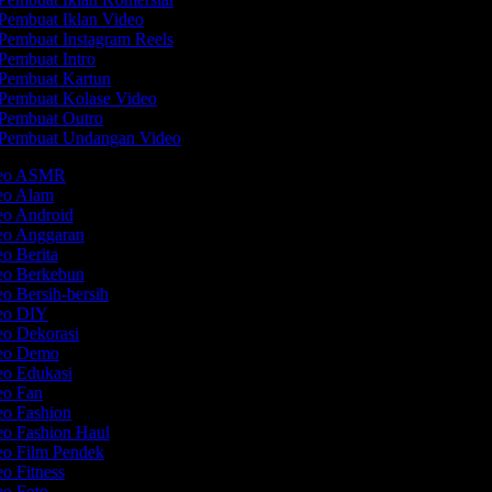
Pembuat Iklan Video
Pembuat Instagram Reels
Pembuat Intro
Pembuat Kartun
Pembuat Kolase Video
Pembuat Outro
Pembuat Undangan Video
ideo ASMR
deo Alam
eo Android
deo Anggaran
eo Berita
deo Berkebun
eo Bersih-bersih
deo DIY
eo Dekorasi
deo Demo
eo Edukasi
deo Fan
eo Fashion
eo Fashion Haul
eo Film Pendek
eo Fitness
eo Foto