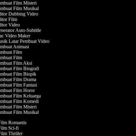
mbuat Film Misteri
mbuat Film Musikal
itor Dubbing Video
tor Film
itor Video
erator Auto-Subtitle
c Video Maker
sik Latar Pembuat Video
mbuat Animasi
mbuat Film
mbuat Film
mbuat Film Aksi
mbuat Film Biografi
mbuat Film Biopik
mbuat Film Drama
mbuat Film Fantasi
mbuat Film Horor
mbuat Film Keluarga
mbuat Film Komedi
mbuat Film Misteri
mbuat Film Musikal
 Film Romantis
Film Sci-fi
Film Thriller