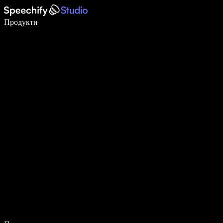
Пишете 5× по-бързо с гласово въвеждане
Продукти
Научете повече