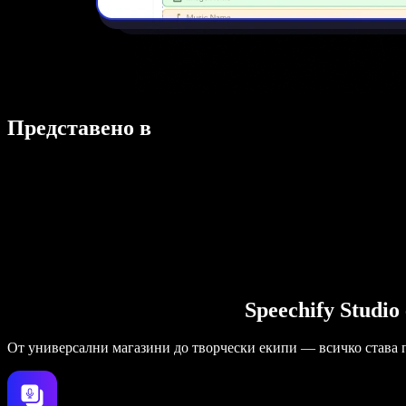
Представено в
Speechify Studi
От универсални магазини до творчески екипи — всичко става 