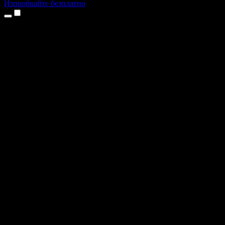
Изпробвайте безплатно
Продукти
Текст в реч
Приложения за iPhone и iPad
Приложение за Android
Разширение за Chrome
Разширение за Edge
Уеб приложение
Приложение за Mac
Приложение за Windows
AI генератор на глас
Гласов запис
Дублаж