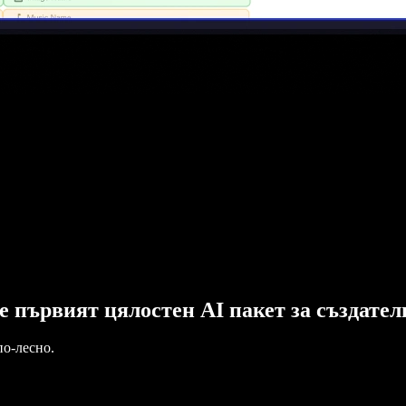
o е първият цялостен AI пакет за създате
по-лесно.