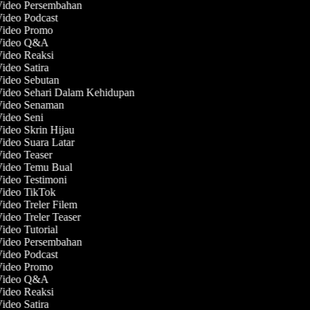
Video Persembahan
Video Podcast
 Video Promo
 Video Q&A
Video Reaksi
Video Satira
Video Sebutan
Video Sehari Dalam Kehidupan
 Video Senaman
Video Seni
Video Skrin Hijau
Video Suara Latar
Video Teaser
 Video Temu Bual
Video Testimoni
Video TikTok
Video Treler Filem
Video Treler Teaser
Video Tutorial
Video Persembahan
Video Podcast
 Video Promo
 Video Q&A
Video Reaksi
Video Satira