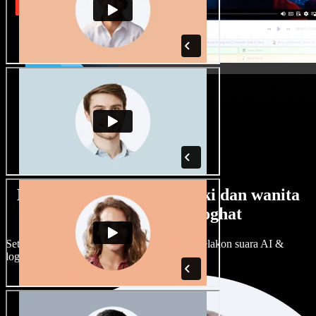
Banyak pilihan suara lelaki dan wanita
dengan pelbagai loghat
Setiap projek boleh jadi unik. Pilih ratusan pelakon suara AI &
loghat, laraskan ikut cita rasa anda.