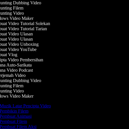
nting Dubbing Video
nting Filem
nting Video
ows Video Maker
at Video Tutorial Solekan
at Video Tutorial Tarian
at Video Ulasan
at Video Ulasan
uat Video Unboxing
uat Video YouTube
uat Vlog
pta Video Pembersihan
na Auto-Sarikata
na Video Podcast
rjemah Video
nting Dubbing Video
nting Filem
nting Video
ows Video Maker
Muzik Latar Pencipta Video
Pembikin Filem
Pembuat Animasi
Pembuat Filem
Pembuat Filem Aksi