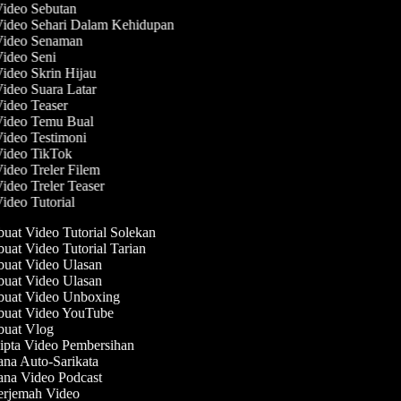
Video Sebutan
Video Sehari Dalam Kehidupan
 Video Senaman
Video Seni
Video Skrin Hijau
Video Suara Latar
Video Teaser
 Video Temu Bual
Video Testimoni
Video TikTok
Video Treler Filem
Video Treler Teaser
Video Tutorial
at Video Tutorial Solekan
at Video Tutorial Tarian
at Video Ulasan
at Video Ulasan
uat Video Unboxing
uat Video YouTube
uat Vlog
pta Video Pembersihan
na Auto-Sarikata
na Video Podcast
rjemah Video