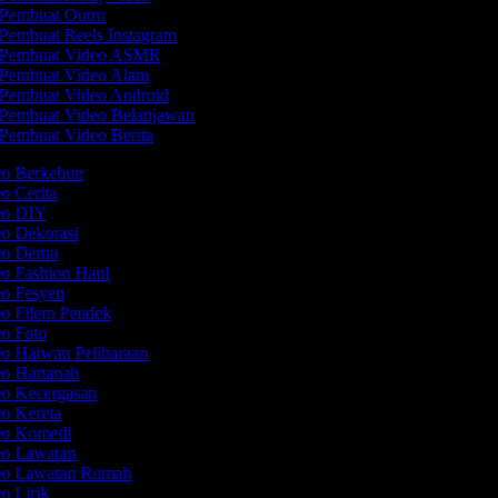
Pembuat Outro
Pembuat Reels Instagram
Pembuat Video ASMR
Pembuat Video Alam
Pembuat Video Android
Pembuat Video Belanjawan
Pembuat Video Berita
eo Berkebun
eo Cerita
deo DIY
eo Dekorasi
deo Demo
eo Fashion Haul
eo Fesyen
eo Filem Pendek
eo Foto
eo Haiwan Peliharaan
eo Hartanah
eo Kecergasan
eo Kereta
deo Komedi
eo Lawatan
deo Lawatan Rumah
eo Lirik