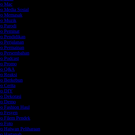
deo Mac
eo Media Sosial
deo Memasak
deo Muzik
eo Parodi
eo Peminat
eo Pendidikan
eo Perjalanan
eo Permainan
eo Persembahan
eo Podcast
deo Promo
deo Q&A
eo Reaksi
eo Berkebun
eo Cerita
deo DIY
eo Dekorasi
deo Demo
eo Fashion Haul
eo Fesyen
eo Filem Pendek
eo Foto
eo Haiwan Peliharaan
eo Hartanah