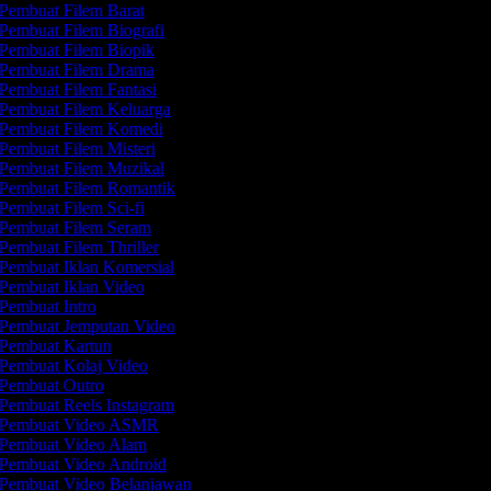
Pembuat Filem Barat
Pembuat Filem Biografi
Pembuat Filem Biopik
Pembuat Filem Drama
Pembuat Filem Fantasi
Pembuat Filem Keluarga
Pembuat Filem Komedi
Pembuat Filem Misteri
Pembuat Filem Muzikal
Pembuat Filem Romantik
Pembuat Filem Sci-fi
Pembuat Filem Seram
Pembuat Filem Thriller
Pembuat Iklan Komersial
Pembuat Iklan Video
Pembuat Intro
Pembuat Jemputan Video
Pembuat Kartun
Pembuat Kolaj Video
Pembuat Outro
Pembuat Reels Instagram
Pembuat Video ASMR
Pembuat Video Alam
Pembuat Video Android
Pembuat Video Belanjawan