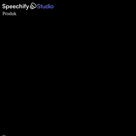
Tulis 5× lebih pantas dengan menaip menggunakan suara
Produk
Ketahui Lebih Lanjut