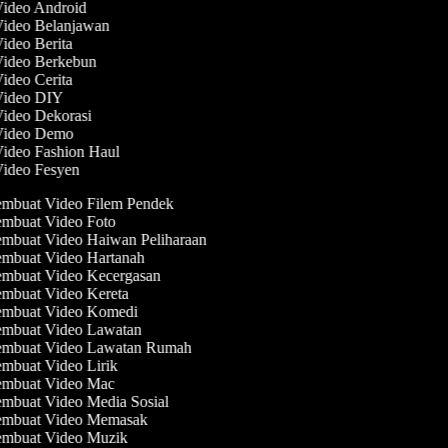
Video Android
Video Belanjawan
Video Berita
 Video Berkebun
Video Cerita
 Video DIY
Video Dekorasi
 Video Demo
Video Fashion Haul
Video Fesyen
mbuat Video Filem Pendek
mbuat Video Foto
mbuat Video Haiwan Peliharaan
mbuat Video Hartanah
mbuat Video Kecergasan
mbuat Video Kereta
mbuat Video Komedi
mbuat Video Lawatan
mbuat Video Lawatan Rumah
mbuat Video Lirik
mbuat Video Mac
mbuat Video Media Sosial
mbuat Video Memasak
mbuat Video Muzik