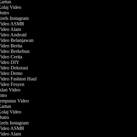
Kartun
Kolaj Video
Outro
Reels Instagram
 Video ASMR
 Video Alam
Video Android
Video Belanjawan
Video Berita
 Video Berkebun
Video Cerita
 Video DIY
Video Dekorasi
 Video Demo
Video Fashion Haul
Video Fesyen
Iklan Video
Intro
Jemputan Video
Kartun
Kolaj Video
Outro
Reels Instagram
 Video ASMR
 Video Alam