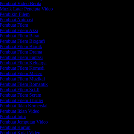
Pembuat Video Berita
Muzik Latar Pencipta Video
Pembikin Filem
Pembuat Animasi
Pembuat Filem
Pembuat Filem Aksi
Pembuat Filem Barat
Pembuat Filem Biografi
Pembuat Filem Biopik
Pembuat Filem Drama
Pembuat Filem Fantasi
Pembuat Filem Keluarga
Pembuat Filem Komedi
Pembuat Filem Misteri
Pembuat Filem Muzikal
Pembuat Filem Romantik
Pembuat Filem Sci-fi
Pembuat Filem Seram
Pembuat Filem Thriller
Pembuat Iklan Komersial
Pembuat Iklan Video
Pembuat Intro
Pembuat Jemputan Video
Pembuat Kartun
Pembuat Kolaj Video