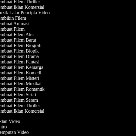
mbuat Filem Thriller
mbuat Iklan Komersial
zik Latar Pencipta Video
mbikin Filem
mbuat Animasi
mbuat Filem
mbuat Filem Aksi
mbuat Filem Barat
mbuat Filem Biografi
mbuat Filem Biopik
mbuat Filem Drama
mbuat Filem Fantasi
mbuat Filem Keluarga
mbuat Filem Komedi
mbuat Filem Misteri
mbuat Filem Muzikal
mbuat Filem Romantik
mbuat Filem Sci-fi
mbuat Filem Seram
mbuat Filem Thriller
mbuat Iklan Komersial
Iklan Video
Intro
Jemputan Video