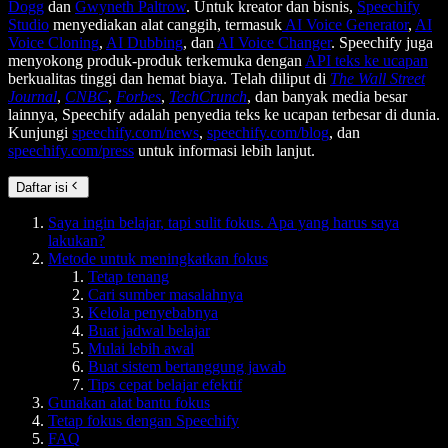
Dogg
dan
Gwyneth Paltrow
. Untuk kreator dan bisnis,
Speechify
Studio
menyediakan alat canggih, termasuk
AI Voice Generator
,
AI
Voice Cloning
,
AI Dubbing
, dan
AI Voice Changer
. Speechify juga
menyokong produk-produk terkemuka dengan
API teks ke ucapan
berkualitas tinggi dan hemat biaya. Telah diliput di
The Wall Street
Journal
,
CNBC
,
Forbes
,
TechCrunch
, dan banyak media besar
lainnya, Speechify adalah penyedia teks ke ucapan terbesar di dunia.
Kunjungi
speechify.com/news
,
speechify.com/blog
, dan
speechify.com/press
untuk informasi lebih lanjut.
Daftar isi
Saya ingin belajar, tapi sulit fokus. Apa yang harus saya
lakukan?
Metode untuk meningkatkan fokus
Tetap tenang
Cari sumber masalahnya
Kelola penyebabnya
Buat jadwal belajar
Mulai lebih awal
Buat sistem bertanggung jawab
Tips cepat belajar efektif
Gunakan alat bantu fokus
Tetap fokus dengan Speechify
FAQ