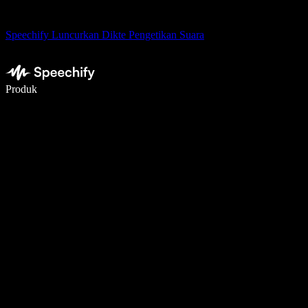
Speechify Luncurkan Dikte Pengetikan Suara
Menulis 5× lebih cepat dengan dikte suara
Produk
Pelajari lebih lanjut