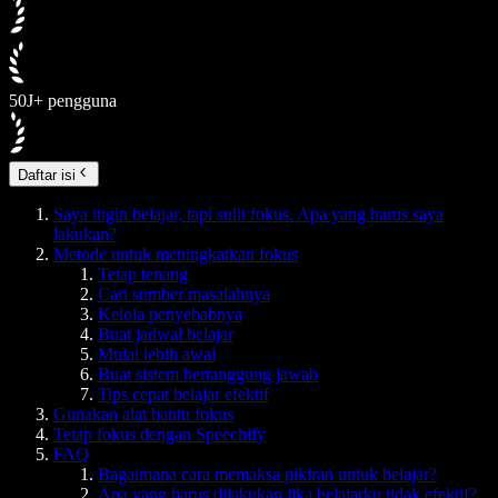
50J+ pengguna
Daftar isi
Saya ingin belajar, tapi sulit fokus. Apa yang harus saya
lakukan?
Metode untuk meningkatkan fokus
Tetap tenang
Cari sumber masalahnya
Kelola penyebabnya
Buat jadwal belajar
Mulai lebih awal
Buat sistem bertanggung jawab
Tips cepat belajar efektif
Gunakan alat bantu fokus
Tetap fokus dengan Speechify
FAQ
Bagaimana cara memaksa pikiran untuk belajar?
Apa yang harus dilakukan jika belajarku tidak efektif?