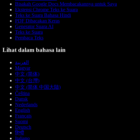
Bisakah Google Docs Membacakannya untuk Saya
Ekstensi Chrome Teks ke Suara
Teks ke Suara Bahasa Hindi
PDF Dibacakan Keras
Generator Suara AI
Teks ke Suara
Pembaca Teks
Lihat dalam bahasa lain
العربية
Magyar
中文 (简体)
中文 (台灣)
中文 (简体 中国大陆)
Čeština
Dansk
Nederlands
English
Français
Suomi
Deutsch
हिन्दी
Italiano