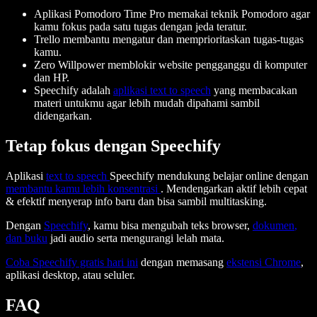
Aplikasi Pomodoro Time Pro memakai teknik Pomodoro agar
kamu fokus pada satu tugas dengan jeda teratur.
Trello membantu mengatur dan memprioritaskan tugas-tugas
kamu.
Zero Willpower memblokir website pengganggu di komputer
dan HP.
Speechify adalah
aplikasi text to speech
yang membacakan
materi untukmu agar lebih mudah dipahami sambil
didengarkan.
Tetap fokus dengan Speechify
Aplikasi
text to speech
Speechify mendukung belajar online dengan
membantu kamu lebih konsentrasi
. Mendengarkan aktif lebih cepat
& efektif menyerap info baru dan bisa sambil multitasking.
Dengan
Speechify
, kamu bisa mengubah teks browser,
dokumen
,
dan buku
jadi audio serta mengurangi lelah mata.
Coba Speechify gratis hari ini
dengan memasang
ekstensi Chrome
,
aplikasi desktop, atau seluler.
FAQ