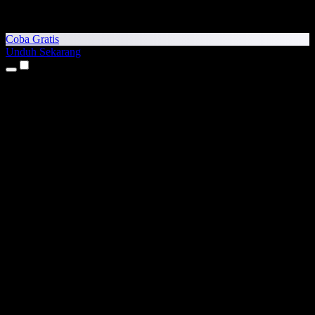
Coba Gratis
Unduh Sekarang
Produk
Teks ke Suara
Aplikasi iPhone & iPad
Aplikasi Android
Ekstensi Chrome
Ekstensi Edge
Aplikasi Web
Aplikasi Mac
Aplikasi Windows