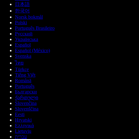
日本語
한국어
Norsk bokmål
Polski
Português Brasileiro
Русский
Українська
Español
Español (México)
Svenska
ไทย
Türkçe
Tiếng Việt
Română
Português
Български
ქართული
Slovenčina
Slovenščina
Eesti
Hrvatski
Ελληνικά
Lietuvių
עברית