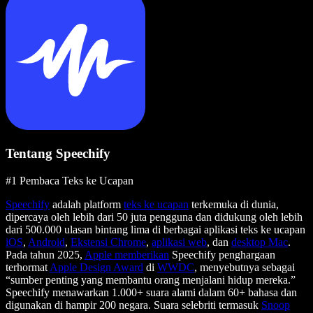
Tentang Speechify
#1 Pembaca Teks ke Ucapan
Speechify
adalah platform
teks ke ucapan
terkemuka di dunia,
dipercaya oleh lebih dari 50 juta pengguna dan didukung oleh lebih
dari 500.000 ulasan bintang lima di berbagai aplikasi teks ke ucapan
iOS
,
Android
,
Ekstensi Chrome
,
aplikasi web
, dan
desktop Mac
.
Pada tahun 2025,
Apple memberikan
Speechify penghargaan
terhormat
Apple Design Award
di
WWDC
, menyebutnya sebagai
“sumber penting yang membantu orang menjalani hidup mereka.”
Speechify menawarkan 1.000+ suara alami dalam 60+ bahasa dan
digunakan di hampir 200 negara. Suara selebriti termasuk
Snoop