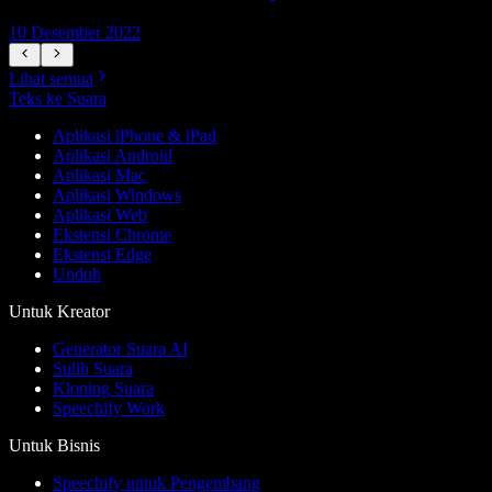
10 Desember 2022
1
Lihat semua
Teks ke Suara
Aplikasi iPhone & iPad
Aplikasi Android
Aplikasi Mac
Aplikasi Windows
Aplikasi Web
Ekstensi Chrome
Ekstensi Edge
Unduh
Untuk Kreator
Generator Suara AI
Sulih Suara
Kloning Suara
Speechify Work
Untuk Bisnis
Speechify untuk Pengembang