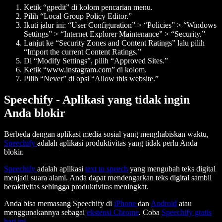
Ketik “gpedit” di kolom pencarian menu.
Pilih “Local Group Policy Editor.”
Ikuti jalur ini: “User Configuration” > “Policies” > “Windows
Settings” > “Internet Explorer Maintenance” > “Security.”
Lanjut ke “Security Zones and Content Ratings” lalu pilih
“Import the current Content Ratings.”
Di “Modify Settings”, pilih “Approved Sites.”
Ketik “www.instagram.com” di kolom.
Pilih “Never” di opsi “Allow this website.”
Speechify - Aplikasi yang tidak ingin
Anda blokir
Berbeda dengan aplikasi media sosial yang menghabiskan waktu,
Speechify
adalah aplikasi produktivitas yang tidak perlu Anda
blokir.
Speechify
adalah aplikasi
text to speech
yang mengubah teks digital
menjadi suara alami. Anda dapat mendengarkan teks digital sambil
beraktivitas sehingga produktivitas meningkat.
Anda bisa memasang Speechify di
iPhone
dan
Android
atau
menggunakannya sebagai
ekstensi Chrome
. Coba
Speechify gratis
hari ini
.