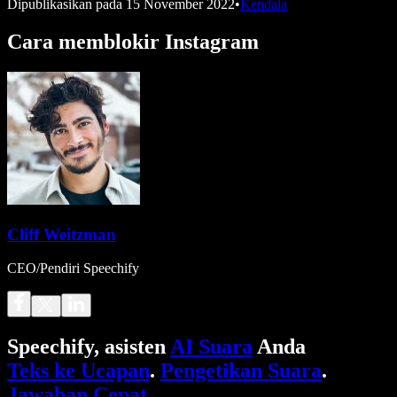
Dipublikasikan pada
15 November 2022
•
Kendala
Cara memblokir Instagram
Cliff Weitzman
CEO/Pendiri Speechify
Speechify, asisten
AI Suara
Anda
Teks ke Ucapan
.
Pengetikan Suara
.
Jawaban Cepat
.