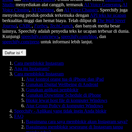
Studio
menyediakan alat canggih, termasuk
AI Voice Generator
,
AI
Voice Cloning
,
AI Dubbing
, dan
AI Voice Changer
. Speechify juga
menyokong produk-produk terkemuka dengan
API teks ke ucapan
berkualitas tinggi dan hemat biaya. Telah diliput di
The Wall Street
Journal
,
CNBC
,
Forbes
,
TechCrunch
, dan banyak media besar
lainnya, Speechify adalah penyedia teks ke ucapan terbesar di dunia.
Kunjungi
speechify.com/news
,
speechify.com/blog
, dan
speechify.com/press
untuk informasi lebih lanjut.
Daftar isi
Cara memblokir Instagram
Apa itu Instagram?
Cara memblokir Instagram
Atur kontrol orang tua di iPhone dan iPad
Gunakan Digital Wellbeing di Android
Gunakan aplikasi pemblokir
Gunakan Downtime Schedule di iPhone
Blokir lewat host file di komputer Windows
Atur Group Policy di komputer Windows
Speechify - Aplikasi yang tidak ingin Anda blokir
FAQ
Bagaimana cara saya memblokir akun Instagram saya?
Bagaimana memblokir seseorang di Instagram tanpa