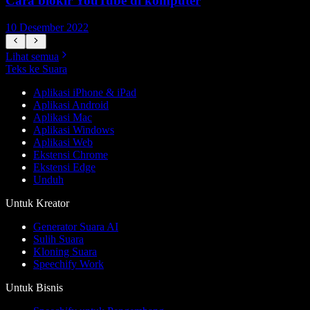
Cara blokir YouTube di komputer
10 Desember 2022
1
Lihat semua
Teks ke Suara
Aplikasi iPhone & iPad
Aplikasi Android
Aplikasi Mac
Aplikasi Windows
Aplikasi Web
Ekstensi Chrome
Ekstensi Edge
Unduh
Untuk Kreator
Generator Suara AI
Sulih Suara
Kloning Suara
Speechify Work
Untuk Bisnis