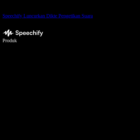
Speechify Luncurkan Dikte Pengetikan Suara
Menulis 5× lebih cepat dengan dikte suara
Produk
Pelajari lebih lanjut