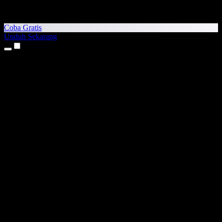
Coba Gratis
Unduh Sekarang
Produk
Teks ke Suara
Aplikasi iPhone & iPad
Aplikasi Android
Ekstensi Chrome
Ekstensi Edge
Aplikasi Web
Aplikasi Mac
Aplikasi Windows