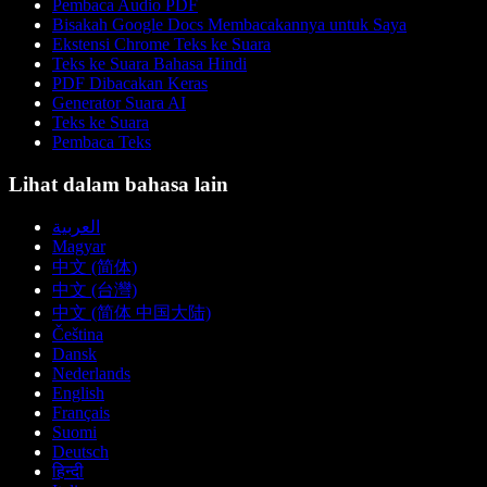
Pembaca Audio PDF
Bisakah Google Docs Membacakannya untuk Saya
Ekstensi Chrome Teks ke Suara
Teks ke Suara Bahasa Hindi
PDF Dibacakan Keras
Generator Suara AI
Teks ke Suara
Pembaca Teks
Lihat dalam bahasa lain
العربية
Magyar
中文 (简体)
中文 (台灣)
中文 (简体 中国大陆)
Čeština
Dansk
Nederlands
English
Français
Suomi
Deutsch
हिन्दी