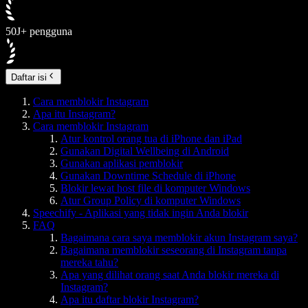
50J+ pengguna
Daftar isi
Cara memblokir Instagram
Apa itu Instagram?
Cara memblokir Instagram
Atur kontrol orang tua di iPhone dan iPad
Gunakan Digital Wellbeing di Android
Gunakan aplikasi pemblokir
Gunakan Downtime Schedule di iPhone
Blokir lewat host file di komputer Windows
Atur Group Policy di komputer Windows
Speechify - Aplikasi yang tidak ingin Anda blokir
FAQ
Bagaimana cara saya memblokir akun Instagram saya?
Bagaimana memblokir seseorang di Instagram tanpa
mereka tahu?
Apa yang dilihat orang saat Anda blokir mereka di
Instagram?
Apa itu daftar blokir Instagram?