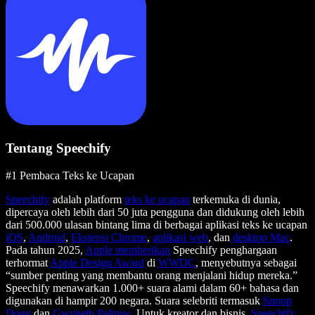
Tentang Speechify
#1 Pembaca Teks ke Ucapan
Speechify
adalah platform
teks ke ucapan
terkemuka di dunia,
dipercaya oleh lebih dari 50 juta pengguna dan didukung oleh lebih
dari 500.000 ulasan bintang lima di berbagai aplikasi teks ke ucapan
iOS
,
Android
,
Ekstensi Chrome
,
aplikasi web
, dan
desktop Mac
.
Pada tahun 2025,
Apple memberikan
Speechify penghargaan
terhormat
Apple Design Award
di
WWDC
, menyebutnya sebagai
“sumber penting yang membantu orang menjalani hidup mereka.”
Speechify menawarkan 1.000+ suara alami dalam 60+ bahasa dan
digunakan di hampir 200 negara. Suara selebriti termasuk
Snoop
Dogg
dan
Gwyneth Paltrow
. Untuk kreator dan bisnis,
Speechify