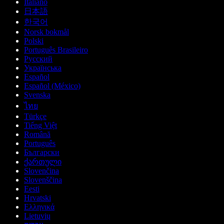
Italiano
日本語
한국어
Norsk bokmål
Polski
Português Brasileiro
Русский
Українська
Español
Español (México)
Svenska
ไทย
Türkçe
Tiếng Việt
Română
Português
Български
ქართული
Slovenčina
Slovenščina
Eesti
Hrvatski
Ελληνικά
Lietuvių