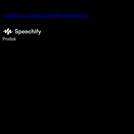
Speechify Luncurkan Dikte Pengetikan Suara
Menulis 5× lebih cepat dengan dikte suara
Produk
Pelajari lebih lanjut