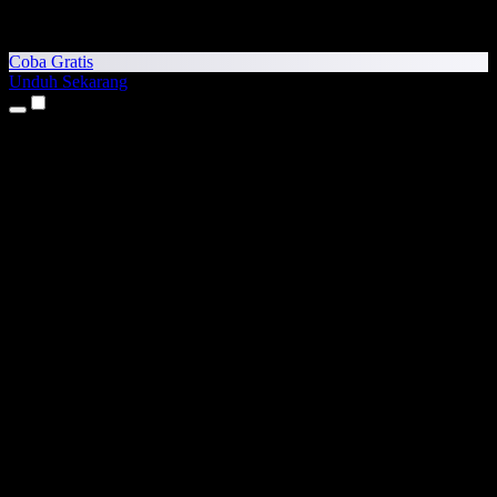
Coba Gratis
Unduh Sekarang
Produk
Teks ke Suara
Aplikasi iPhone & iPad
Aplikasi Android
Ekstensi Chrome
Ekstensi Edge
Aplikasi Web
Aplikasi Mac
Aplikasi Windows