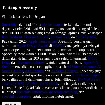
Tentang Speechify
#1 Pembaca Teks ke Ucapan
Speechify
adalah platform
teks ke ucapan
terkemuka di dunia,
dipercaya oleh lebih dari 50 juta pengguna dan didukung oleh lebih
dari 500.000 ulasan bintang lima di berbagai aplikasi teks ke ucapan
iOS
,
Android
,
Ekstensi Chrome
,
aplikasi web
, dan
desktop Mac
.
Pada tahun 2025,
Apple memberikan
Speechify penghargaan
terhormat
Apple Design Award
di
WWDC
, menyebutnya sebagai
“sumber penting yang membantu orang menjalani hidup mereka.”
Speechify menawarkan 1.000+ suara alami dalam 60+ bahasa dan
digunakan di hampir 200 negara. Suara selebriti termasuk
Snoop
Dogg
dan
Gwyneth Paltrow
. Untuk kreator dan bisnis,
Speechify
Studio
menyediakan alat canggih, termasuk
AI Voice Generator
,
AI
Voice Cloning
,
AI Dubbing
, dan
AI Voice Changer
. Speechify juga
menyokong produk-produk terkemuka dengan
API teks ke ucapan
berkualitas tinggi dan hemat biaya. Telah diliput di
The Wall Street
Journal
,
CNBC
,
Forbes
,
TechCrunch
, dan banyak media besar
lainnya, Speechify adalah penyedia teks ke ucapan terbesar di dunia.
Kunjungi
speechify.com/news
,
speechify.com/blog
, dan
speechify.com/press
untuk informasi lebih lanjut.
Daftar isi