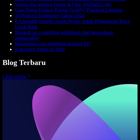
Segala Hal tentang Harga & Fitur WellSaid Labs
Cara Dapat Diskon Pelajar Spotify? Panduan Lengkap
10 Podcast Terpopuler Tahun 2024
8 Alternatif Terbaik Apple Books untuk Pengalaman Baca
Lebih Baik
Bisakah saya membeli audiobook dari perusahaan
independen?
Bagaimana cara membuat podcast AI?
Konverter Video ke Teks
Blog Terbaru
Lihat semua