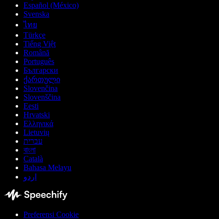
Español (México)
Svenska
ไทย
Türkçe
Tiếng Việt
Română
Português
Български
ქართული
Slovenčina
Slovenščina
Eesti
Hrvatski
Ελληνικά
Lietuvių
עברית
বাংলা
Català
Bahasa Melayu
اردو
Preferensi Cookie