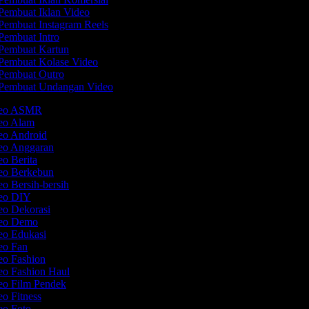
Pembuat Iklan Video
Pembuat Instagram Reels
Pembuat Intro
Pembuat Kartun
Pembuat Kolase Video
Pembuat Outro
Pembuat Undangan Video
ideo ASMR
deo Alam
deo Android
deo Anggaran
eo Berita
deo Berkebun
eo Bersih-bersih
deo DIY
eo Dekorasi
deo Demo
deo Edukasi
deo Fan
eo Fashion
eo Fashion Haul
deo Film Pendek
eo Fitness
deo Foto