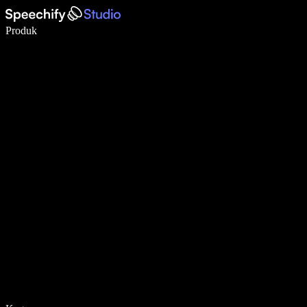
Menulis 5× lebih cepat dengan dikte suara
Produk
Pelajari lebih lanjut