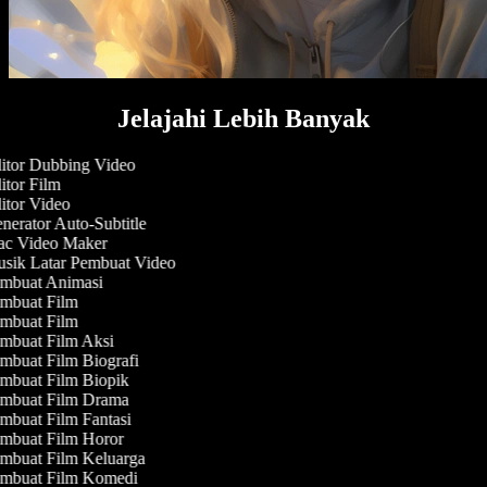
Jelajahi Lebih Banyak
itor Dubbing Video
tor Film
tor Video
erator Auto-Subtitle
c Video Maker
sik Latar Pembuat Video
mbuat Animasi
mbuat Film
mbuat Film
mbuat Film Aksi
buat Film Biografi
mbuat Film Biopik
mbuat Film Drama
buat Film Fantasi
mbuat Film Horor
mbuat Film Keluarga
mbuat Film Komedi