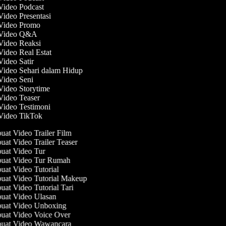
 Video Podcast
Video Presentasi
 Video Promo
t Video Q&A
 Video Reaksi
Video Real Estat
Video Satir
 Video Sehari dalam Hidup
 Video Seni
 Video Storytime
 Video Teaser
 Video Testimoni
 Video TikTok
at Video Trailer Film
at Video Trailer Teaser
at Video Tur
at Video Tur Rumah
at Video Tutorial
at Video Tutorial Makeup
at Video Tutorial Tari
at Video Ulasan
at Video Unboxing
at Video Voice Over
at Video Wawancara