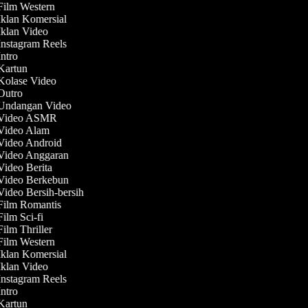
 Film Western
Iklan Komersial
 Iklan Video
Instagram Reels
Intro
 Kartun
 Kolase Video
 Outro
 Undangan Video
t Video ASMR
 Video Alam
 Video Android
 Video Anggaran
Video Berita
 Video Berkebun
Video Bersih-bersih
 Film Romantis
Film Sci-fi
Film Thriller
 Film Western
Iklan Komersial
 Iklan Video
Instagram Reels
Intro
 Kartun