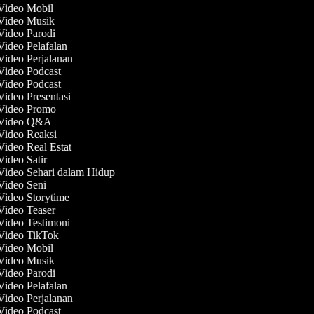
 Video Mobil
 Video Musik
 Video Parodi
Video Pelafalan
Video Perjalanan
 Video Podcast
 Video Podcast
Video Presentasi
 Video Promo
t Video Q&A
 Video Reaksi
Video Real Estat
Video Satir
 Video Sehari dalam Hidup
 Video Seni
 Video Storytime
 Video Teaser
 Video Testimoni
 Video TikTok
 Video Mobil
 Video Musik
 Video Parodi
Video Pelafalan
Video Perjalanan
 Video Podcast