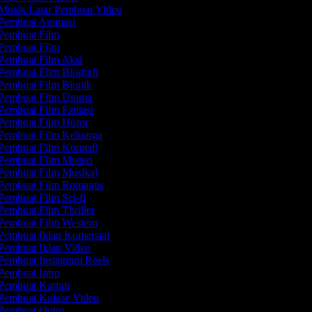
Musik Latar Pembuat Video
Pembuat Animasi
Pembuat Film
Pembuat Film
Pembuat Film Aksi
Pembuat Film Biografi
Pembuat Film Biopik
Pembuat Film Drama
Pembuat Film Fantasi
Pembuat Film Horor
Pembuat Film Keluarga
Pembuat Film Komedi
Pembuat Film Misteri
Pembuat Film Musikal
Pembuat Film Romantis
Pembuat Film Sci-fi
Pembuat Film Thriller
Pembuat Film Western
Pembuat Iklan Komersial
Pembuat Iklan Video
Pembuat Instagram Reels
Pembuat Intro
Pembuat Kartun
Pembuat Kolase Video
Pembuat Outro