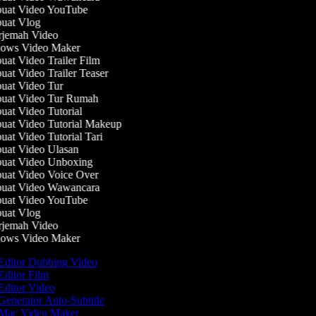
at Video YouTube
at Vlog
jemah Video
ws Video Maker
at Video Trailer Film
at Video Trailer Teaser
at Video Tur
at Video Tur Rumah
at Video Tutorial
at Video Tutorial Makeup
at Video Tutorial Tari
at Video Ulasan
at Video Unboxing
at Video Voice Over
at Video Wawancara
at Video YouTube
at Vlog
jemah Video
ws Video Maker
Editor Dubbing Video
Editor Film
Editor Video
Generator Auto-Subtitle
Mac Video Maker