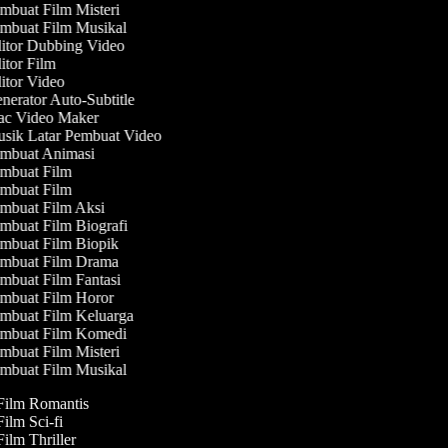
buat Film Misteri
mbuat Film Musikal
itor Dubbing Video
tor Film
tor Video
erator Auto-Subtitle
c Video Maker
sik Latar Pembuat Video
mbuat Animasi
mbuat Film
mbuat Film
mbuat Film Aksi
buat Film Biografi
mbuat Film Biopik
mbuat Film Drama
buat Film Fantasi
mbuat Film Horor
mbuat Film Keluarga
mbuat Film Komedi
buat Film Misteri
mbuat Film Musikal
 Film Romantis
Film Sci-fi
Film Thriller