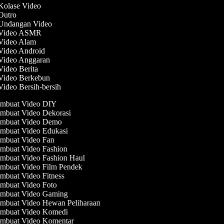
 Kolase Video
 Outro
 Undangan Video
t Video ASMR
 Video Alam
 Video Android
 Video Anggaran
Video Berita
 Video Berkebun
Video Bersih-bersih
mbuat Video DIY
mbuat Video Dekorasi
mbuat Video Demo
mbuat Video Edukasi
mbuat Video Fan
mbuat Video Fashion
mbuat Video Fashion Haul
mbuat Video Film Pendek
buat Video Fitness
mbuat Video Foto
mbuat Video Gaming
mbuat Video Hewan Peliharaan
mbuat Video Komedi
mbuat Video Komentar