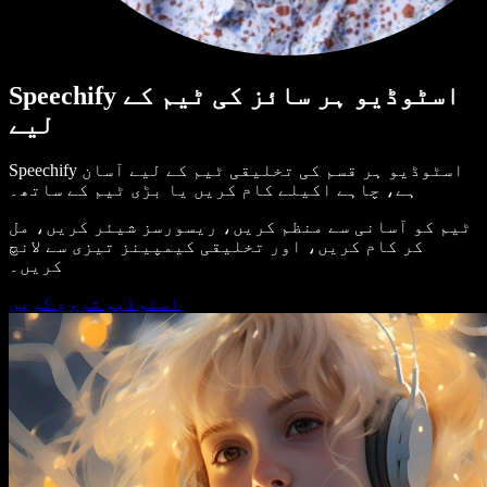
Speechify اسٹوڈیو ہر سائز کی ٹیم کے
لیے
Speechify اسٹوڈیو ہر قسم کی تخلیقی ٹیم کے لیے آسان
ہے، چاہے اکیلے کام کریں یا بڑی ٹیم کے ساتھ۔
ٹیم کو آسانی سے منظم کریں، ریسورسز شیئر کریں، مل
کر کام کریں، اور تخلیقی کیمپینز تیزی سے لانچ
کریں۔
اسٹوڈیو شروع کریں