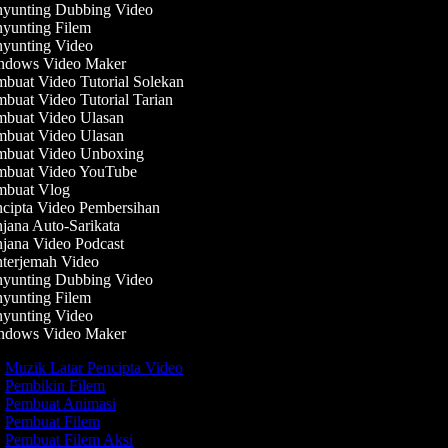
yunting Dubbing Video
yunting Filem
yunting Video
dows Video Maker
buat Video Tutorial Solekan
buat Video Tutorial Tarian
buat Video Ulasan
buat Video Ulasan
buat Video Unboxing
buat Video YouTube
buat Vlog
cipta Video Pembersihan
jana Auto-Sarikata
jana Video Podcast
terjemah Video
yunting Dubbing Video
yunting Filem
yunting Video
dows Video Maker
Muzik Latar Pencipta Video
Pembikin Filem
Pembuat Animasi
Pembuat Filem
Pembuat Filem Aksi