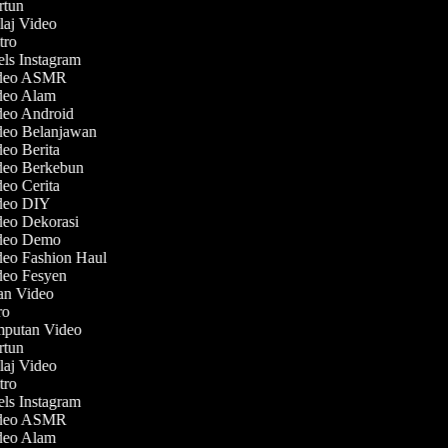
artun
laj Video
utro
els Instagram
Video ASMR
ideo Alam
ideo Android
ideo Belanjawan
deo Berita
ideo Berkebun
deo Cerita
ideo DIY
deo Dekorasi
ideo Demo
deo Fashion Haul
ideo Fesyen
lan Video
tro
emputan Video
artun
laj Video
utro
els Instagram
Video ASMR
ideo Alam