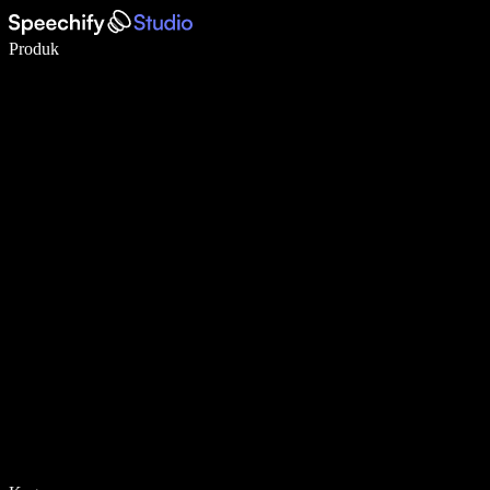
Tulis 5× lebih pantas dengan menaip menggunakan suara
Produk
Ketahui Lebih Lanjut