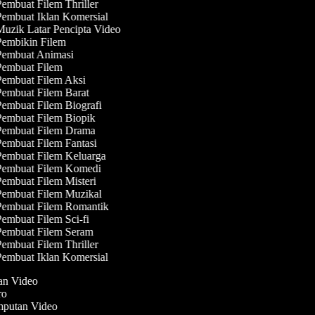
embuat Filem Thriller
embuat Iklan Komersial
uzik Latar Pencipta Video
embikin Filem
embuat Animasi
embuat Filem
embuat Filem Aksi
embuat Filem Barat
embuat Filem Biografi
embuat Filem Biopik
embuat Filem Drama
embuat Filem Fantasi
embuat Filem Keluarga
embuat Filem Komedi
embuat Filem Misteri
embuat Filem Muzikal
embuat Filem Romantik
embuat Filem Sci-fi
embuat Filem Seram
embuat Filem Thriller
embuat Iklan Komersial
lan Video
tro
emputan Video