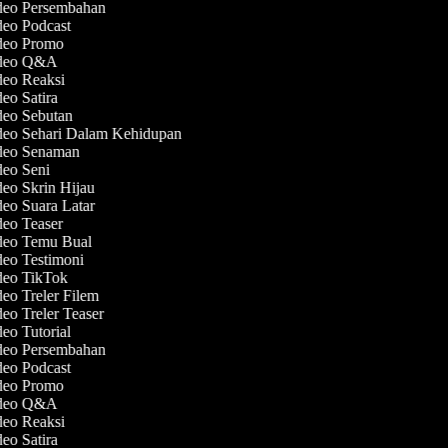
ideo Persembahan
deo Podcast
ideo Promo
ideo Q&A
deo Reaksi
deo Satira
deo Sebutan
deo Sehari Dalam Kehidupan
ideo Senaman
deo Seni
deo Skrin Hijau
deo Suara Latar
deo Teaser
ideo Temu Bual
deo Testimoni
ideo TikTok
deo Treler Filem
deo Treler Teaser
deo Tutorial
ideo Persembahan
deo Podcast
ideo Promo
ideo Q&A
deo Reaksi
deo Satira