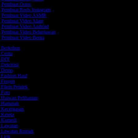
Pembuat Outro
Pembuat Reels Instagram
Pembuat Video ASMR
Pembuat Video Alam
Pembuat Video Android
Pembuat Video Belanjawan
Pembuat Video Berita
o Berkebun
 Cerita
o DIY
o Dekorasi
eo Demo
o Fashion Haul
o Fesyen
o Filem Pendek
o Foto
o Haiwan Peliharaan
o Hartanah
o Kecergasan
o Kereta
o Komedi
o Lawatan
o Lawatan Rumah
 Lirik