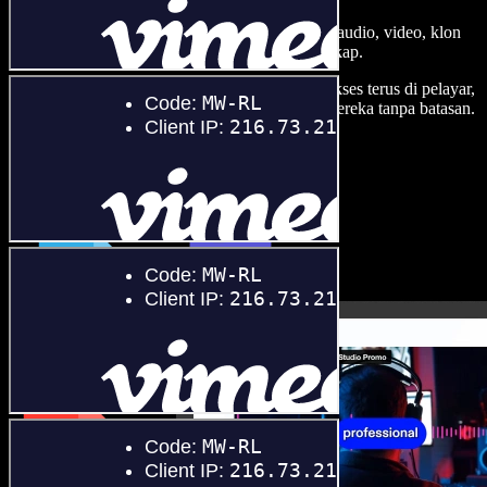
Bina suara latar, tambah imej stok tanpa royalti, audio, video, klon
suara anda, untuk projek audio video yang lengkap.
Tanpa keluk pembelajaran dan semua boleh diakses terus di pelayar,
pencipta boleh realisasikan segala idea kreatif mereka tanpa batasan.
Lancarkan Studio