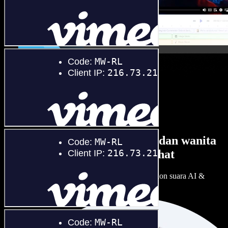
Banyak pilihan suara lelaki dan wanita
dengan pelbagai loghat
Setiap projek boleh jadi unik. Pilih ratusan pelakon suara AI &
loghat, laraskan ikut cita rasa anda.