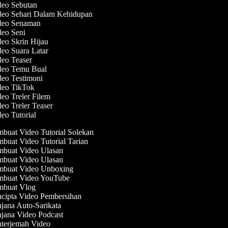
deo Sebutan
deo Sehari Dalam Kehidupan
ideo Senaman
deo Seni
deo Skrin Hijau
deo Suara Latar
deo Teaser
ideo Temu Bual
deo Testimoni
ideo TikTok
deo Treler Filem
deo Treler Teaser
deo Tutorial
buat Video Tutorial Solekan
buat Video Tutorial Tarian
buat Video Ulasan
buat Video Ulasan
buat Video Unboxing
buat Video YouTube
buat Vlog
cipta Video Pembersihan
jana Auto-Sarikata
jana Video Podcast
terjemah Video