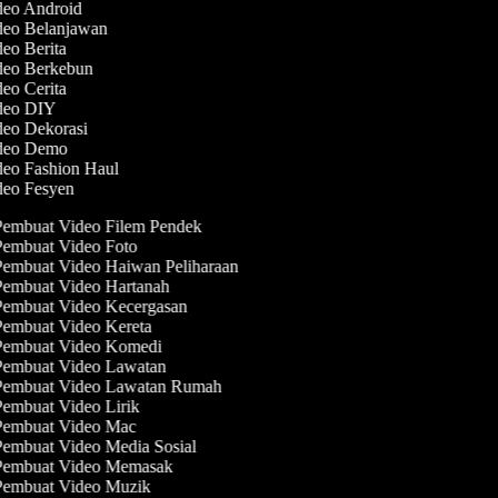
ideo Android
ideo Belanjawan
deo Berita
ideo Berkebun
deo Cerita
ideo DIY
deo Dekorasi
ideo Demo
deo Fashion Haul
ideo Fesyen
embuat Video Filem Pendek
embuat Video Foto
embuat Video Haiwan Peliharaan
embuat Video Hartanah
embuat Video Kecergasan
embuat Video Kereta
embuat Video Komedi
embuat Video Lawatan
embuat Video Lawatan Rumah
embuat Video Lirik
embuat Video Mac
embuat Video Media Sosial
embuat Video Memasak
embuat Video Muzik