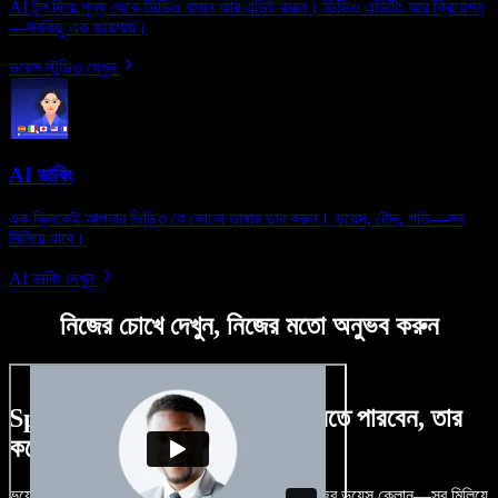
AI টুল দিয়ে শূন্য থেকে ভিডিও বানান আর এডিট করুন। ভিডিও এডিটিং আর ক্রিয়েশন
—সবকিছু এক জায়গায়।
ভয়েস স্টুডিও দেখুন
AI ডাবিং
এক ক্লিকেই আপনার ভিডিও যে কোনো ভাষায় ডাব করুন। ভয়েস, টোন, গতি—সব
মিলিয়ে যাবে।
AI ডাবিং দেখুন
নিজের চোখে দেখুন, নিজের মতো অনুভব করুন
Speechify Studio দিয়ে কী কী করতে পারবেন, তার
কয়েকটা উদাহরণ দেখুন
ভয়েসওভার, রয়্যালটি-ফ্রি ছবি, অডিও, ভিডিও যোগ, নিজের ভয়েস ক্লোন—সব মিলিয়ে