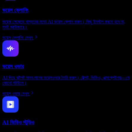
ভয়েস ক্লোনিং
কয়েক সেকেন্ডে বাস্তবের মতো AI ভয়েস ক্লোন করুন। কিছু ইনস্টল করতে হবে না,
সবই ব্রাউজারে।
ভয়েস ক্লোনিং দেখুন
ভয়েস ওভার
AI দিয়ে ঝটপট মানব-মানের ভয়েসওভার তৈরি করুন। টেক্সট, ভিডিও, এক্সপ্লেইনার—যে
কোনো স্টাইলে।
ভয়েস ওভার দেখুন
AI ভিডিও স্টুডিও