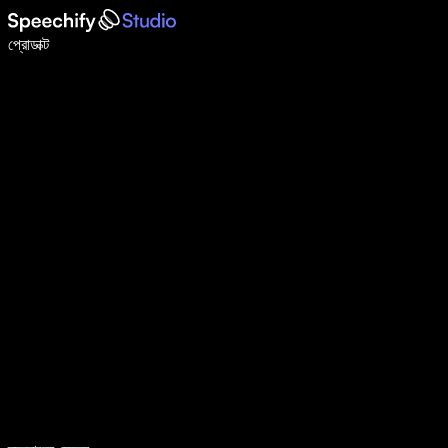
ভয়েস টাইপিং দিয়ে ৫ গুণ দ্রুত লিখুন
প্রোডাক্ট
আরও জানুন