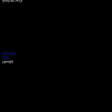
ব্যবহারের ক্ষেত্র
ডাউনলোড
API
কোম্পানি