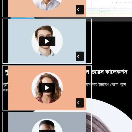
পুরুষ-নারী ভেদে নানান উচ্চারণে বিশাল ভয়েস কালেকশন
প্রতিটি প্রজেক্টকে আলাদা শোনাতে দিন। শত শত AI ভয়েস আর উচ্চারণ থেকে পছন্দ
করুন, নিজের মতো টিউন করুন।