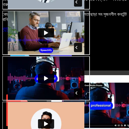
দারুণ মনে রাখার মতো অডিও-ভিডিও প্রজেক্ট বানান।
কোনো শেখার ঝামেলা নেই, শুধু ব্রাউজারে খুলুন—আর দুর্বলতা ছাড়া সব সৃজনশীল কনটেন্ট
বানিয়ে ফেলুন।
স্টুডিও চালু করুন