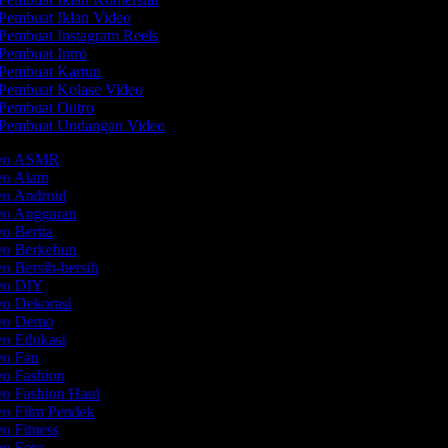
Pembuat Iklan Video
Pembuat Instagram Reels
Pembuat Intro
Pembuat Kartun
Pembuat Kolase Video
Pembuat Outro
Pembuat Undangan Video
ideo ASMR
deo Alam
eo Android
deo Anggaran
eo Berita
deo Berkebun
eo Bersih-bersih
deo DIY
eo Dekorasi
deo Demo
eo Edukasi
deo Fan
eo Fashion
eo Fashion Haul
eo Film Pendek
eo Fitness
eo Foto