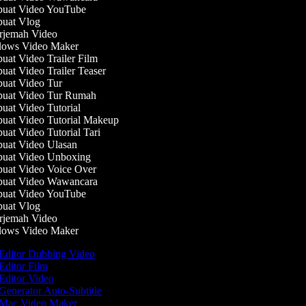
at Video YouTube
uat Vlog
jemah Video
ows Video Maker
at Video Trailer Film
at Video Trailer Teaser
at Video Tur
at Video Tur Rumah
at Video Tutorial
at Video Tutorial Makeup
at Video Tutorial Tari
at Video Ulasan
at Video Unboxing
at Video Voice Over
uat Video Wawancara
at Video YouTube
uat Vlog
jemah Video
ows Video Maker
Editor Dubbing Video
Editor Film
Editor Video
Generator Auto-Subtitle
Mac Video Maker