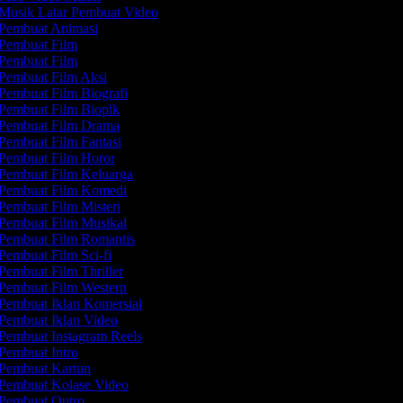
Musik Latar Pembuat Video
Pembuat Animasi
Pembuat Film
Pembuat Film
Pembuat Film Aksi
Pembuat Film Biografi
Pembuat Film Biopik
Pembuat Film Drama
Pembuat Film Fantasi
Pembuat Film Horor
Pembuat Film Keluarga
Pembuat Film Komedi
Pembuat Film Misteri
Pembuat Film Musikal
Pembuat Film Romantis
Pembuat Film Sci-fi
Pembuat Film Thriller
Pembuat Film Western
Pembuat Iklan Komersial
Pembuat Iklan Video
Pembuat Instagram Reels
Pembuat Intro
Pembuat Kartun
Pembuat Kolase Video
Pembuat Outro