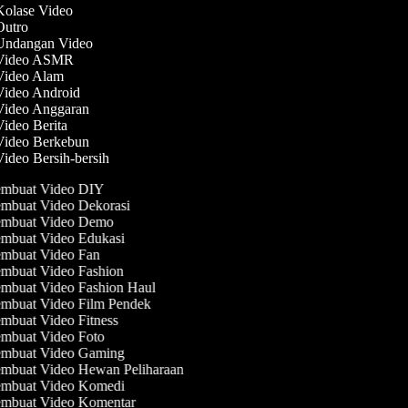
 Kolase Video
 Outro
 Undangan Video
 Video ASMR
 Video Alam
 Video Android
 Video Anggaran
Video Berita
 Video Berkebun
Video Bersih-bersih
mbuat Video DIY
mbuat Video Dekorasi
mbuat Video Demo
mbuat Video Edukasi
mbuat Video Fan
mbuat Video Fashion
mbuat Video Fashion Haul
mbuat Video Film Pendek
mbuat Video Fitness
mbuat Video Foto
mbuat Video Gaming
mbuat Video Hewan Peliharaan
mbuat Video Komedi
mbuat Video Komentar