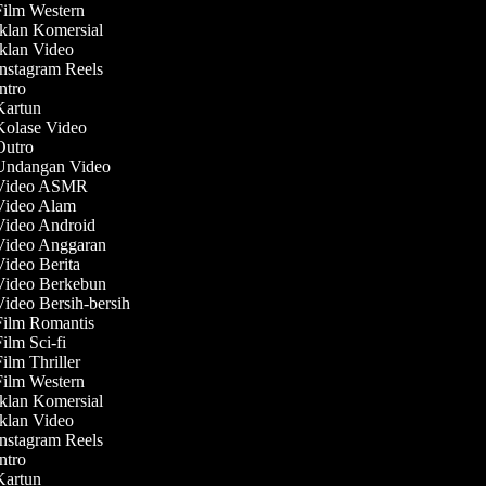
Film Western
Iklan Komersial
Iklan Video
Instagram Reels
Intro
 Kartun
 Kolase Video
 Outro
 Undangan Video
 Video ASMR
 Video Alam
 Video Android
 Video Anggaran
Video Berita
 Video Berkebun
Video Bersih-bersih
 Film Romantis
Film Sci-fi
Film Thriller
Film Western
Iklan Komersial
Iklan Video
Instagram Reels
Intro
 Kartun