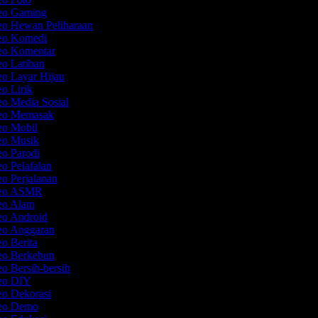
deo Gaming
eo Hewan Peliharaan
deo Komedi
deo Komentar
eo Latihan
eo Layar Hijau
eo Lirik
eo Media Sosial
deo Memasak
eo Mobil
deo Musik
eo Parodi
eo Pelafalan
eo Perjalanan
ideo ASMR
deo Alam
eo Android
deo Anggaran
eo Berita
deo Berkebun
eo Bersih-bersih
deo DIY
eo Dekorasi
deo Demo