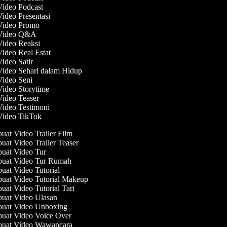
Video Podcast
Video Presentasi
 Video Promo
 Video Q&A
Video Reaksi
Video Real Estat
Video Satir
Video Sehari dalam Hidup
Video Seni
Video Storytime
Video Teaser
Video Testimoni
 Video TikTok
at Video Trailer Film
at Video Trailer Teaser
at Video Tur
at Video Tur Rumah
at Video Tutorial
at Video Tutorial Makeup
at Video Tutorial Tari
at Video Ulasan
at Video Unboxing
at Video Voice Over
uat Video Wawancara