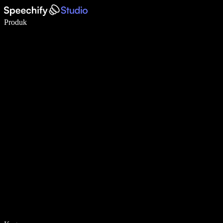
Menulis 5× lebih cepat dengan dikte suara
Produk
Pelajari lebih lanjut