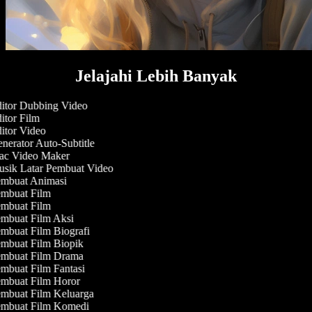
Jelajahi Lebih Banyak
itor Dubbing Video
tor Film
itor Video
erator Auto-Subtitle
c Video Maker
sik Latar Pembuat Video
mbuat Animasi
mbuat Film
mbuat Film
mbuat Film Aksi
mbuat Film Biografi
mbuat Film Biopik
mbuat Film Drama
mbuat Film Fantasi
mbuat Film Horor
mbuat Film Keluarga
mbuat Film Komedi