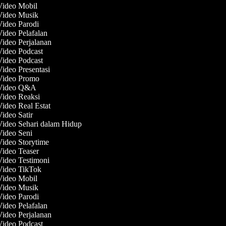
 Video Mobil
 Video Musik
Video Parodi
Video Pelafalan
Video Perjalanan
Video Podcast
Video Podcast
Video Presentasi
 Video Promo
 Video Q&A
Video Reaksi
Video Real Estat
Video Satir
Video Sehari dalam Hidup
Video Seni
Video Storytime
Video Teaser
Video Testimoni
 Video TikTok
 Video Mobil
 Video Musik
Video Parodi
Video Pelafalan
Video Perjalanan
Video Podcast