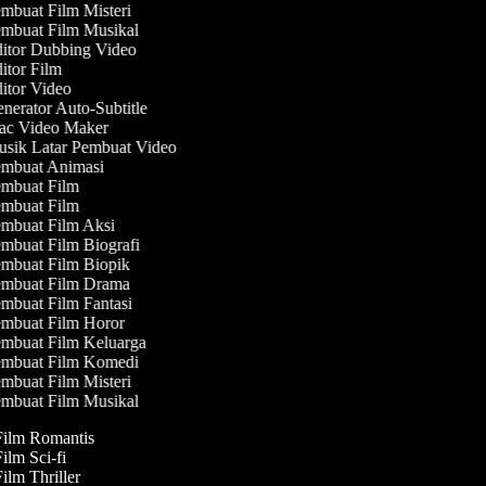
mbuat Film Misteri
mbuat Film Musikal
itor Dubbing Video
tor Film
itor Video
erator Auto-Subtitle
c Video Maker
sik Latar Pembuat Video
mbuat Animasi
mbuat Film
mbuat Film
mbuat Film Aksi
mbuat Film Biografi
mbuat Film Biopik
mbuat Film Drama
mbuat Film Fantasi
mbuat Film Horor
mbuat Film Keluarga
mbuat Film Komedi
mbuat Film Misteri
mbuat Film Musikal
 Film Romantis
Film Sci-fi
Film Thriller