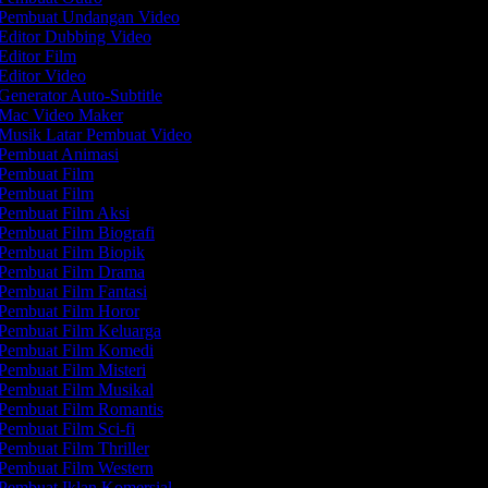
Pembuat Undangan Video
Editor Dubbing Video
Editor Film
Editor Video
Generator Auto-Subtitle
Mac Video Maker
Musik Latar Pembuat Video
Pembuat Animasi
Pembuat Film
Pembuat Film
Pembuat Film Aksi
Pembuat Film Biografi
Pembuat Film Biopik
Pembuat Film Drama
Pembuat Film Fantasi
Pembuat Film Horor
Pembuat Film Keluarga
Pembuat Film Komedi
Pembuat Film Misteri
Pembuat Film Musikal
Pembuat Film Romantis
Pembuat Film Sci-fi
Pembuat Film Thriller
Pembuat Film Western
Pembuat Iklan Komersial