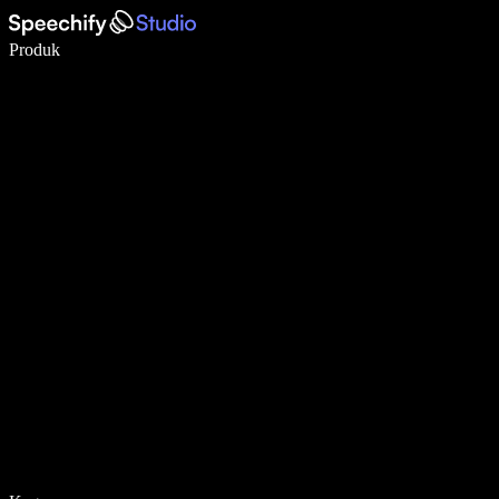
Menulis 5× lebih cepat dengan dikte suara
Produk
Pelajari lebih lanjut