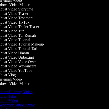
rjemah Video
dows Video Maker
uat Video Storytime
uat Video Teaser
uat Video Testimoni
uat Video TikTok
uat Video Trailer Teaser
uat Video Tur
uat Video Tur Rumah
uat Video Tutorial
uat Video Tutorial Makeup
uat Video Tutorial Tari
uat Video Ulasan
uat Video Unboxing
uat Video Voice Over
uat Video Wawancara
uat Video YouTube
uat Vlog
rjemah Video
dows Video Maker
ditor Dubbing Video
ditor Film
ditor Video
enerator Auto-Subtitle