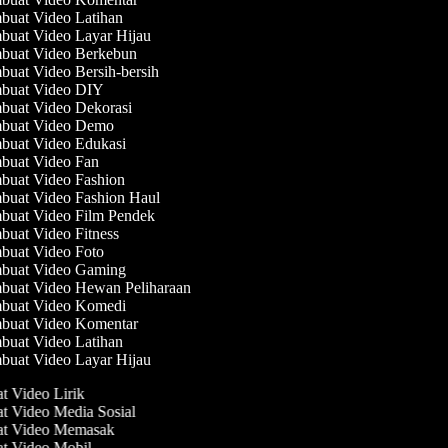
uat Video Latihan
uat Video Layar Hijau
uat Video Berkebun
uat Video Bersih-bersih
uat Video DIY
uat Video Dekorasi
buat Video Demo
uat Video Edukasi
uat Video Fan
uat Video Fashion
uat Video Fashion Haul
uat Video Film Pendek
uat Video Fitness
uat Video Foto
uat Video Gaming
uat Video Hewan Peliharaan
uat Video Komedi
uat Video Komentar
uat Video Latihan
uat Video Layar Hijau
at Video Lirik
at Video Media Sosial
at Video Memasak
at Video Mobil