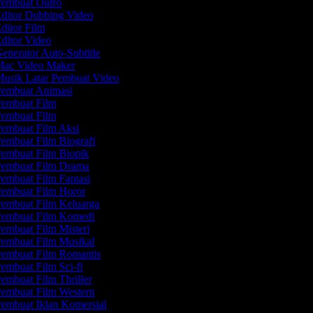
embuat Outro
ditor Dubbing Video
ditor Film
ditor Video
enerator Auto-Subtitle
ac Video Maker
usik Latar Pembuat Video
embuat Animasi
embuat Film
embuat Film
embuat Film Aksi
embuat Film Biografi
embuat Film Biopik
embuat Film Drama
embuat Film Fantasi
embuat Film Horor
embuat Film Keluarga
embuat Film Komedi
embuat Film Misteri
embuat Film Musikal
embuat Film Romantis
embuat Film Sci-fi
embuat Film Thriller
embuat Film Western
embuat Iklan Komersial