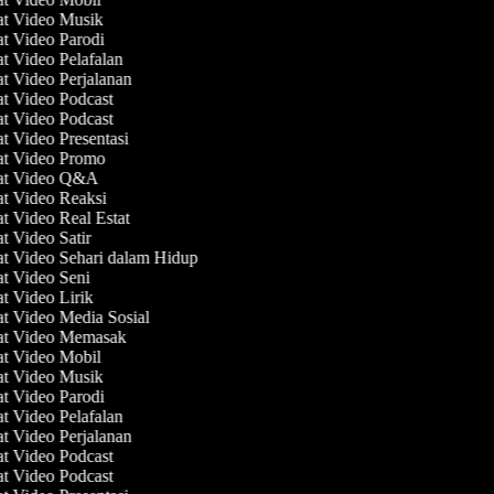
at Video Musik
at Video Parodi
at Video Pelafalan
at Video Perjalanan
at Video Podcast
at Video Podcast
at Video Presentasi
at Video Promo
uat Video Q&A
at Video Reaksi
at Video Real Estat
at Video Satir
at Video Sehari dalam Hidup
at Video Seni
at Video Lirik
at Video Media Sosial
at Video Memasak
at Video Mobil
at Video Musik
at Video Parodi
at Video Pelafalan
at Video Perjalanan
at Video Podcast
at Video Podcast