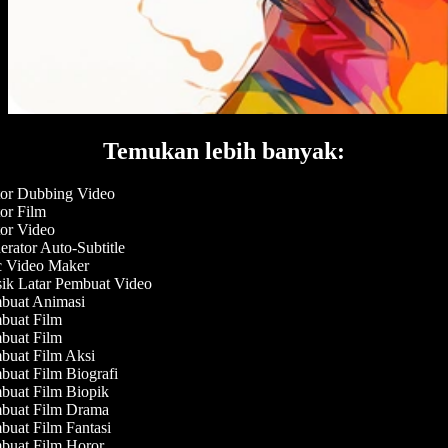
Temukan lebih banyak:
or Dubbing Video
or Film
or Video
rator Auto-Subtitle
Video Maker
k Latar Pembuat Video
uat Animasi
uat Film
uat Film
uat Film Aksi
uat Film Biografi
uat Film Biopik
uat Film Drama
uat Film Fantasi
uat Film Horor