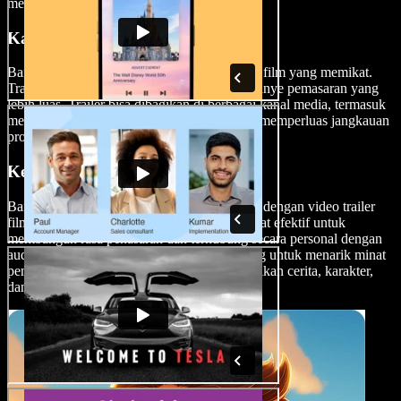
menonton film lengkapnya.
Kampanye Pemasaran
Bangun hype untuk film Anda dengan trailer film yang memikat.
Trailer film adalah bagian penting dari kampanye pemasaran yang
lebih luas. Trailer bisa dibagikan di berbagai kanal media, termasuk
media sosial, televisi, dan bioskop, sehingga memperluas jangkauan
promosi Anda.
Keterlibatan Audiens
Bangun antisipasi untuk perilisan mendatang dengan video trailer
film. Video trailer film adalah cara yang sangat efektif untuk
membangun rasa penasaran dan terhubung secara personal dengan
audiens Anda. Trailer menjadi elemen penting untuk menarik minat
penonton potensial dengan memberikan cuplikan cerita, karakter,
dan suasana dari film tersebut.