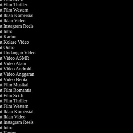
t Film Thriller
at Film Western
at Iklan Komersial
at Iklan Video
at Instagram Reels
at Intro
at Kartun
at Kolase Video
at Outro
at Undangan Video
uat Video ASMR
at Video Alam
at Video Android
at Video Anggaran
at Video Berita
at Film Musikal
at Film Romantis
t Film Sci-fi
t Film Thriller
at Film Western
at Iklan Komersial
at Iklan Video
at Instagram Reels
at Intro
at Kartun