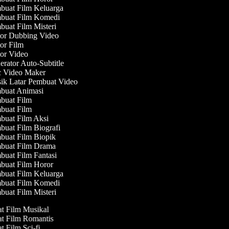
uat Film Keluarga
uat Film Komedi
uat Film Misteri
or Dubbing Video
or Film
or Video
rator Auto-Subtitle
Video Maker
k Latar Pembuat Video
uat Animasi
uat Film
uat Film
uat Film Aksi
uat Film Biografi
uat Film Biopik
uat Film Drama
uat Film Fantasi
uat Film Horor
uat Film Keluarga
uat Film Komedi
uat Film Misteri
at Film Musikal
at Film Romantis
t Film Sci-fi