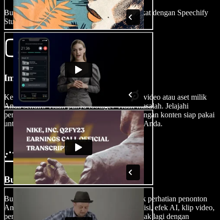
Buat trailer film memukau dalam waktu singkat dengan Speechify
Studio.
Impor Video Anda
Ketuk Gambar/Video untuk mengimpor klip video atau aset milik
Anda sendiri. Tidak punya footage? Tidak masalah. Jelajahi
perpustakaan video stok kami yang penuh dengan konten siap pakai
untuk proyek film pribadi maupun komersial Anda.
Buat Trailer Film Anda
Buat video trailer film yang langsung menarik perhatian penonton
Anda. Tambahkan font teks, efek suara, transisi, efek AI, klip video,
pengisi suara AI, musik latar, dan masih banyak lagi dengan