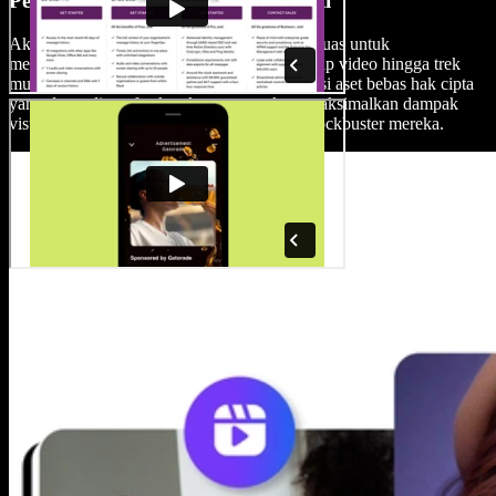
Perpustakaan Media Bebas Royalti
Akses perpustakaan stok bebas royalti yang luas untuk
memperindah trailer film Anda. Mulai dari klip video hingga trek
musik, Speechify Studio menyediakan koleksi aset bebas hak cipta
yang dapat dimanfaatkan kreator untuk memaksimalkan dampak
visual dan audio dari produksi berkualitas blockbuster mereka.