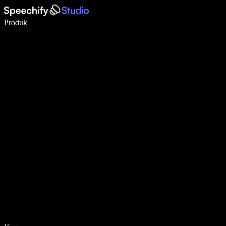
Menulis 5× lebih cepat dengan dikte suara
Produk
Pelajari lebih lanjut