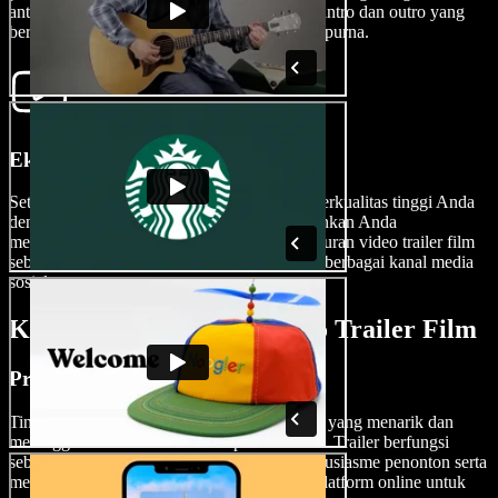
antarmuka drag-and-drop kami. Jangan lupa intro dan outro yang
berkesan untuk sentuhan sinematik yang sempurna.
Ekspor Trailer Film Anda
Setelah proses kreatif selesai, ekspor trailer berkualitas tinggi Anda
dengan mudah. Speechify Studio memungkinkan Anda
menambahkan watermark atau mengubah ukuran video trailer film
sebelum mengekspor, sehingga tampil pas di berbagai kanal media
sosial.
Kapan Menggunakan Video Trailer Film
Promosi Film
Tingkatkan promosi film Anda dengan trailer yang menarik dan
meninggalkan kesan mendalam pada audiens. Trailer berfungsi
sebagai teaser, membangun antisipasi dan antusiasme penonton serta
mendorong mereka datang ke bioskop atau platform online untuk