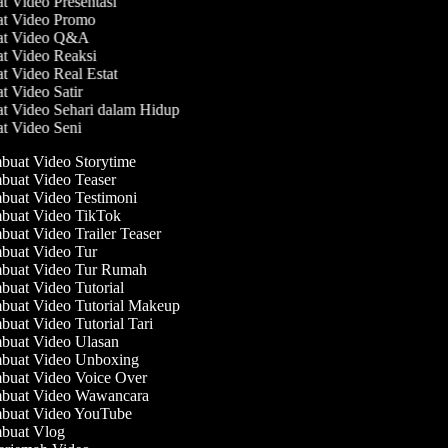
at Video Presentasi
at Video Promo
uat Video Q&A
at Video Reaksi
at Video Real Estat
at Video Satir
at Video Sehari dalam Hidup
at Video Seni
uat Video Storytime
uat Video Teaser
uat Video Testimoni
uat Video TikTok
uat Video Trailer Teaser
uat Video Tur
uat Video Tur Rumah
uat Video Tutorial
uat Video Tutorial Makeup
uat Video Tutorial Tari
uat Video Ulasan
uat Video Unboxing
uat Video Voice Over
uat Video Wawancara
uat Video YouTube
uat Vlog