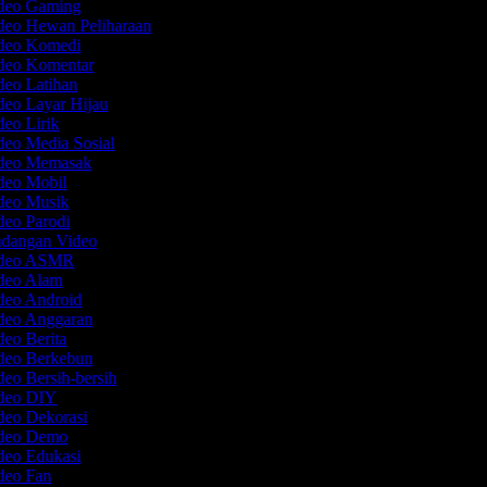
ideo Gaming
ideo Hewan Peliharaan
ideo Komedi
ideo Komentar
deo Latihan
deo Layar Hijau
deo Lirik
deo Media Sosial
ideo Memasak
ideo Mobil
ideo Musik
deo Parodi
ndangan Video
Video ASMR
ideo Alam
ideo Android
ideo Anggaran
deo Berita
ideo Berkebun
deo Bersih-bersih
ideo DIY
deo Dekorasi
ideo Demo
ideo Edukasi
ideo Fan