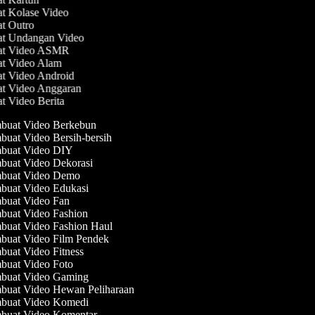
at Kolase Video
at Outro
at Undangan Video
uat Video ASMR
at Video Alam
at Video Android
at Video Anggaran
at Video Berita
uat Video Berkebun
uat Video Bersih-bersih
uat Video DIY
uat Video Dekorasi
buat Video Demo
uat Video Edukasi
uat Video Fan
uat Video Fashion
uat Video Fashion Haul
uat Video Film Pendek
uat Video Fitness
uat Video Foto
uat Video Gaming
uat Video Hewan Peliharaan
uat Video Komedi
uat Video Komentar