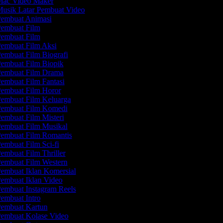
ac Video Maker
usik Latar Pembuat Video
embuat Animasi
embuat Film
embuat Film
embuat Film Aksi
embuat Film Biografi
embuat Film Biopik
embuat Film Drama
embuat Film Fantasi
embuat Film Horor
embuat Film Keluarga
embuat Film Komedi
embuat Film Misteri
embuat Film Musikal
embuat Film Romantis
embuat Film Sci-fi
embuat Film Thriller
embuat Film Western
embuat Iklan Komersial
embuat Iklan Video
embuat Instagram Reels
embuat Intro
embuat Kartun
embuat Kolase Video