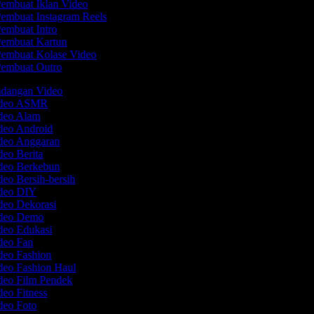
embuat Iklan Video
embuat Instagram Reels
embuat Intro
embuat Kartun
embuat Kolase Video
embuat Outro
ndangan Video
Video ASMR
ideo Alam
ideo Android
ideo Anggaran
deo Berita
ideo Berkebun
deo Bersih-bersih
ideo DIY
deo Dekorasi
ideo Demo
ideo Edukasi
ideo Fan
deo Fashion
deo Fashion Haul
ideo Film Pendek
deo Fitness
ideo Foto