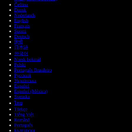
Čeština
Dansk
Nederlands
English
Français
Suomi
Deutsch
हिन्दी
日本語
한국어
Norsk bokmål
Polski
Português Brasileiro
Русский
Українська
Español
Español (México)
Svenska
ไทย
Türkçe
Tiếng Việt
Română
Português
Български