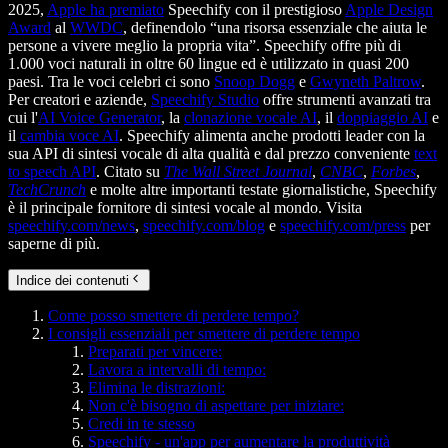
2025,
Apple ha premiato
Speechify con il prestigioso
Apple Design
Award
al
WWDC
, definendolo “una risorsa essenziale che aiuta le
persone a vivere meglio la propria vita”. Speechify offre più di
1.000 voci naturali in oltre 60 lingue ed è utilizzato in quasi 200
paesi. Tra le voci celebri ci sono
Snoop Dogg
e
Gwyneth Paltrow
.
Per creatori e aziende,
Speechify Studio
offre strumenti avanzati tra
cui l'
AI Voice Generator
, la
clonazione vocale AI
, il
doppiaggio AI
e
il
cambia voce AI
. Speechify alimenta anche prodotti leader con la
sua API di sintesi vocale di alta qualità e dal prezzo conveniente
text
to speech API
. Citato su
The Wall Street Journal
,
CNBC
,
Forbes
,
TechCrunch
e molte altre importanti testate giornalistiche, Speechify
è il principale fornitore di sintesi vocale al mondo. Visita
speechify.com/news
,
speechify.com/blog
e
speechify.com/press
per
saperne di più.
Indice dei contenuti
Come posso smettere di perdere tempo?
I consigli essenziali per smettere di perdere tempo
Preparati per vincere:
Lavora a intervalli di tempo:
Elimina le distrazioni:
Non c'è bisogno di aspettare per iniziare:
Credi in te stesso
Speechify - un'app per aumentare la produttività