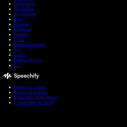
ქართული
Slovenčina
Slovenščina
Eesti
Hrvatski
Ελληνικά
Lietuvių
עברית
Bahasa Indonesia
বাংলা
Català
Bahasa Melayu
اردو
Preferenze cookie
Termini di servizio
Informativa sulla privacy
© Speechify Inc 2026