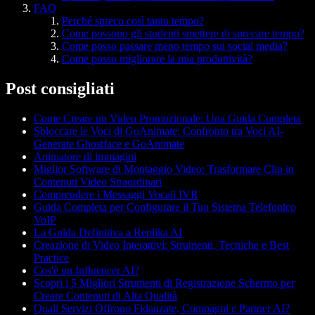
FAQ
Perché spreco così tanto tempo?
Come possono gli studenti smettere di sprecare tempo?
Come posso passare meno tempo sui social media?
Come posso migliorare la mia produttività?
Post consigliati
Come Creare un Video Promozionale: Una Guida Completa
Sbloccare le Voci di GoAnimate: Confronto tra Voci AI-
Generate Ghostface e GoAnimate
Animatore di immagini
Miglior Software di Montaggio Video: Trasformare Clip in
Contenuti Video Straordinari
Comprendere i Messaggi Vocali IVR
Guida Completa per Configurare il Tuo Sistema Telefonico
VoIP
La Guida Definitiva a Replika AI
Creazione di Video Interattivi: Strumenti, Tecniche e Best
Practice
Cos'è un Influencer AI?
Scopri i 5 Migliori Strumenti di Registrazione Schermo per
Creare Contenuti di Alta Qualità
Quali Servizi Offrono Fidanzate, Compagni e Partner AI?