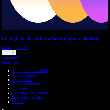
Le migliori alternative a Gemini Spark nel 2026
22 maggio 2026
1
Vedi tutti
Sintesi vocale
App per iPhone e iPad
App per Android
App per Mac
App per Windows
App Web
Estensione per Chrome
Estensione per Edge
Scarica