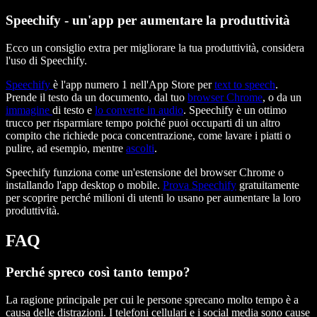
Speechify - un'app per aumentare la produttività
Ecco un consiglio extra per migliorare la tua produttività, considera
l'uso di Speechify.
Speechify
è l'app numero 1 nell'App Store per
text to speech
.
Prende il testo da un documento, dal tuo
browser Chrome
, o da un
immagine
di testo e
lo converte in audio
. Speechify è un ottimo
trucco per risparmiare tempo poiché puoi occuparti di un altro
compito che richiede poca concentrazione, come lavare i piatti o
pulire, ad esempio, mentre
ascolti
.
Speechify funziona come un'estensione del browser Chrome o
installando l'app desktop o mobile.
Prova Speechify
gratuitamente
per scoprire perché milioni di utenti lo usano per aumentare la loro
produttività.
FAQ
Perché spreco così tanto tempo?
La ragione principale per cui le persone sprecano molto tempo è a
causa delle distrazioni. I telefoni cellulari e i social media sono cause