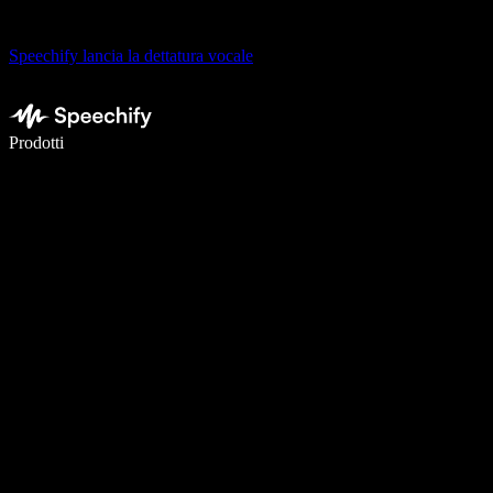
Speechify lancia la dettatura vocale
Scrivi 5× più velocemente con la dettatura vocale
Prodotti
Scopri di più