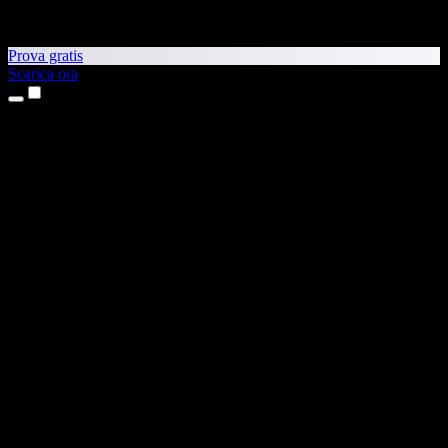
Prova gratis
Scarica ora
Prodotti
Sintesi vocale
App per iPhone e iPad
App Android
Estensione per Chrome
Estensione per Edge
App web
App per Mac
App Windows