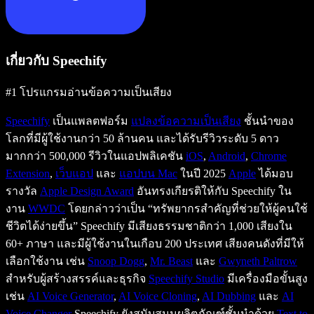
เกี่ยวกับ Speechify
#1 โปรแกรมอ่านข้อความเป็นเสียง
Speechify
เป็นแพลตฟอร์ม
แปลงข้อความเป็นเสียง
ชั้นนำของ
โลกที่มีผู้ใช้งานกว่า 50 ล้านคน และได้รับรีวิวระดับ 5 ดาว
มากกว่า 500,000 รีวิวในแอปพลิเคชัน
iOS
,
Android
,
Chrome
Extension
,
เว็บแอป
และ
แอปบน Mac
ในปี 2025
Apple
ได้มอบ
รางวัล
Apple Design Award
อันทรงเกียรติให้กับ Speechify ใน
งาน
WWDC
โดยกล่าวว่าเป็น “ทรัพยากรสำคัญที่ช่วยให้ผู้คนใช้
ชีวิตได้ง่ายขึ้น” Speechify มีเสียงธรรมชาติกว่า 1,000 เสียงใน
60+ ภาษา และมีผู้ใช้งานในเกือบ 200 ประเทศ เสียงคนดังที่มีให้
เลือกใช้งาน เช่น
Snoop Dogg
,
Mr. Beast
และ
Gwyneth Paltrow
สำหรับผู้สร้างสรรค์และธุรกิจ
Speechify Studio
มีเครื่องมือขั้นสูง
เช่น
AI Voice Generator
,
AI Voice Cloning
,
AI Dubbing
และ
AI
Voice Changer
Speechify ยังสนับสนุนผลิตภัณฑ์ชั้นนำด้วย
Text to