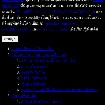
Speech API
ที่มีคุณภาพสูงและคุ้มค่า นอกจากนี้ยังได้รับการนำ
เสนอใน
The Wall Street Journal
,
CNBC
,
Forbes
,
TechCrunch
และ
สื่อชั้นนำอื่น ๆ Speechify เป็นผู้ให้บริการแปลงข้อความเป็นเสียง
ที่ใหญ่ที่สุดในโลก เยี่ยมชม
speechify.com/news
,
speechify.com/blog
และ
speechify.com/press
เพื่อเรียนรู้เพิ่มเติม
สารบัญ
จะหยุดเสียเวลาได้อย่างไร?
เคล็ดลับสำคัญในการหยุดเสียเวลา
เตรียมตัวให้พร้อมเพื่อความสำเร็จ:
ทำงานในช่วงเวลา:
กำจัดสิ่งรบกวน:
ไม่ต้องรอที่จะเริ่ม:
เชื่อมั่นในตัวเอง
Speechify - แอปเพื่อเพิ่มประสิทธิภาพการทำงาน
คำถามที่พบบ่อย
ทำไมฉันถึงเสียเวลามาก?