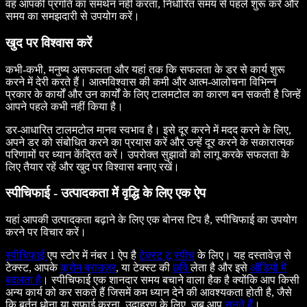
वह आपकी प्रगति का समर्थन नहीं करता, निर्धारित समय से पहले शुरू करें और
समय का समझदारी से उपयोग करें।
खुद पर विश्वास करें
कभी-कभी, मनुष्य असफलता और यहां तक कि सफलता के डर से कार्य शुरू
करने में देरी करते हैं। आत्मविश्वास की कमी और आत्म-आलोचना विभिन्न
प्रकार के कार्यों और उन कार्यों के लिए टालमटोल का कारण बन सकती है जिन्हें
आपने पहले कभी नहीं किया है।
डर-आधारित टालमटोल मानव स्वभाव है। इसे दूर करने में मदद करने के लिए,
अपने डर को संबोधित करने का प्रयास करें और उन्हें दूर करने के सकारात्मक
परिणामों पर ध्यान केंद्रित करें। उपरोक्त सुझावों को लागू करके सफलता के
लिए तैयार रहें और खुद पर विश्वास बनाए रखें।
स्पीचिफाई - उत्पादकता में वृद्धि के लिए एक ऐप
यहां आपकी उत्पादकता बढ़ाने के लिए एक बोनस टिप है, स्पीचिफाई का उपयोग
करने पर विचार करें।
स्पीचिफाई
एप स्टोर में नंबर 1 ऐप है
टेक्स्ट टू स्पीच
के लिए। यह दस्तावेज़ से
टेक्स्ट, आपके
क्रोम ब्राउज़र
, या टेक्स्ट की
छवि
लेता है और इसे
ऑडियो में
बदलता है
। स्पीचिफाई एक शानदार समय बचाने वाला हैक है क्योंकि आप किसी
अन्य कार्य को कर सकते हैं जिसमें कम ध्यान देने की आवश्यकता होती है, जैसे
कि बर्तन धोना या सफाई करना, उदाहरण के लिए, जब आप
सुनते हैं
।