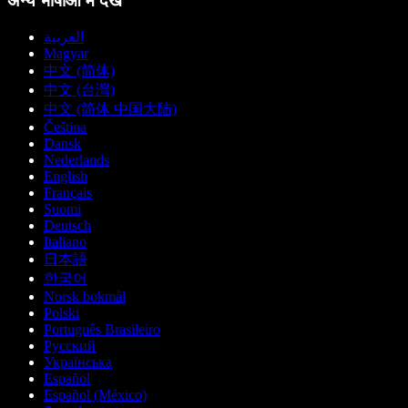
अन्य भाषाओं में देखें
العربية
Magyar
中文 (简体)
中文 (台灣)
中文 (简体 中国大陆)
Čeština
Dansk
Nederlands
English
Français
Suomi
Deutsch
Italiano
日本語
한국어
Norsk bokmål
Polski
Português Brasileiro
Русский
Українська
Español
Español (México)