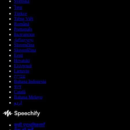
Svenska
ไทย
Türkçe
Tiếng Việt
Română
Português
Български
ქართული
Slovenčina
Slovenščina
Eesti
Hrvatski
Ελληνικά
Lietuvių
עברית
Bahasa Indonesia
বাংলা
Català
Bahasa Melayu
اردو
कुकी प्राथमिकताएँ