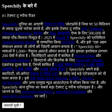
Speechify के बारे में
#1 टेक्स्ट टू स्पीच रीडर
Speechify
दुनिया का अग्रणी
टेक्स्ट टू स्पीच
प्लेटफ़ॉर्म है जिस पर 50 मिलियन
से ज़्यादा यूज़र्स भरोसा करते हैं, और इसके टेक्स्ट टू स्पीच
iOS
,
Android
,
Chrome Extension
,
वेब ऐप
और
Mac डेस्कटॉप
ऐप्स के लिए 500,000 से
ज़्यादा पाँच-सितारा रिव्यूज़ हैं। 2025 में
Apple ने
Speechify को प्रतिष्ठित
Apple Design Award
से सम्मानित किया
WWDC
में, और इसे “एक अहम
संसाधन बताया जो लोगों की ज़िंदगी आसान बनाता है।” Speechify 60+
भाषाओं में 1,000+ नैचुरल आवाज़ें ऑफर करता है और इसका इस्तेमाल लगभग
200 देशों में होता है। सिलेब्रिटी आवाज़ों में शामिल हैं
Snoop Dogg
और
Gwyneth Paltrow
। क्रिएटर्स और बिज़नेस के लिए
Speechify Studio
एडवांस्ड टूल्स देता है, जिनमें शामिल हैं
ए.आई. वॉइस जेनरेटर
,
ए.आई. वॉइस
क्लोनिंग
,
ए.आई. डबिंग
और
ए.आई. वॉइस चेंजर
। Speechify अपने हाई-
क्वालिटी, लो-कॉस्ट
टेक्स्ट टू स्पीच API
के ज़रिए कई बड़े प्रोडक्ट्स को भी
पावर करता है। इसे
The Wall Street Journal
,
CNBC
,
Forbes
,
TechCrunch
और अन्य प्रमुख न्यूज़ आउटलेट्स में फीचर किया गया है, और
Speechify आज दुनिया का सबसे बड़ा टेक्स्ट टू स्पीच प्रोवाइडर है। और
जानने के लिए
speechify.com/news
,
speechify.com/blog
और
speechify.com/press
पर जाएँ।
सामग्री सूची