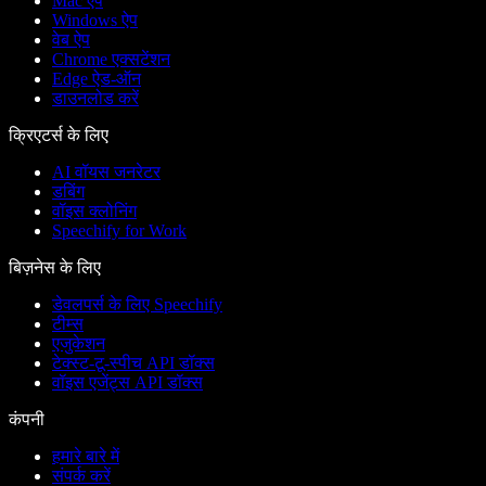
Mac ऐप
Windows ऐप
वेब ऐप
Chrome एक्सटेंशन
Edge ऐड-ऑन
डाउनलोड करें
क्रिएटर्स के लिए
AI वॉयस जनरेटर
डबिंग
वॉइस क्लोनिंग
Speechify for Work
बिज़नेस के लिए
डेवलपर्स के लिए Speechify
टीम्स
एजुकेशन
टेक्स्ट-टू-स्पीच API डॉक्स
वॉइस एजेंट्स API डॉक्स
कंपनी
हमारे बारे में
संपर्क करें