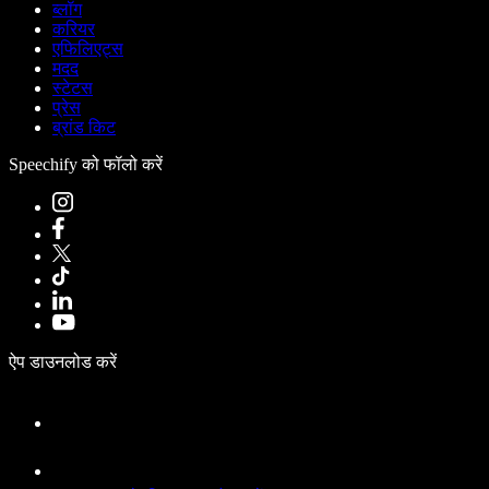
ब्लॉग
करियर
एफिलिएट्स
मदद
स्टेटस
प्रेस
ब्रांड किट
Speechify को फॉलो करें
ऐप डाउनलोड करें