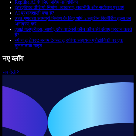
Replika AI के लिए अंतिम मार्गदर्शिका
इंटरएक्टिव वीडियो निर्माण: उपकरण, तकनीकें और सर्वोत्तम प्रथाएं
AI प्रभावशाली क्या है?
उच्च-गुणवत्ता सामग्री निर्माण के लिए शीर्ष 5 स्क्रीन रिकॉर्डिंग टूल्स का
अनावरण करें
एआई गर्लफ्रेंड्स, साथी, और पार्टनर्स कौन-कौन सी सेवाएं प्रदान करते
हैं?
स्पीच टू टेक्स्ट बनाम टेक्स्ट टू स्पीच: सहायक प्रौद्योगिकी पर एक
तुलनात्मक गाइड
नए ब्लॉग
सब देखें