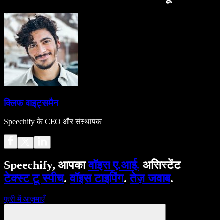
क्लिफ वाइट्समैन
Speechify के CEO और संस्थापक
Speechify, आपका
वॉइस ए.आई.
असिस्टेंट
टेक्स्ट टू स्पीच
.
वॉइस टाइपिंग
.
तेज़ जवाब
.
फ्री में आज़माएँ