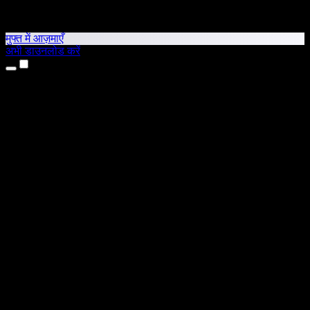
मुफ्त में आज़माएँ
अभी डाउनलोड करें
उत्पाद
टेक्स्ट टू स्पीच
iPhone और iPad ऐप्स
Android ऐप
Chrome एक्सटेंशन
Edge एक्सटेंशन
वेब ऐप
Mac ऐप
Windows ऐप
AI वॉयस जनरेटर