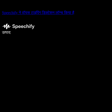
Speechify ने वॉयस टाइपिंग डिक्टेशन लॉन्च किया है
वॉइस टाइपिंग के साथ 5× तेज़ी से लिखें
उत्पाद
और जानें