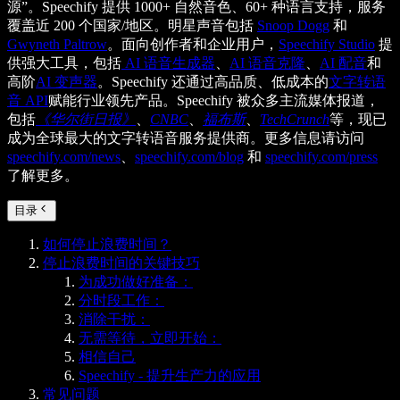
源”。Speechify 提供 1000+ 自然音色、60+ 种语言支持，服务
覆盖近 200 个国家/地区。明星声音包括
Snoop Dogg
和
Gwyneth Paltrow
。面向创作者和企业用户，
Speechify Studio
提
供强大工具，包括
AI 语音生成器
、
AI 语音克隆
、
AI 配音
和
高阶
AI 变声器
。Speechify 还通过高品质、低成本的
文字转语
音 API
赋能行业领先产品。Speechify 被众多主流媒体报道，
包括
《华尔街日报》
、
CNBC
、
福布斯
、
TechCrunch
等，现已
成为全球最大的文字转语音服务提供商。更多信息请访问
speechify.com/news
、
speechify.com/blog
和
speechify.com/press
了解更多。
目录
如何停止浪费时间？
停止浪费时间的关键技巧
为成功做好准备：
分时段工作：
消除干扰：
无需等待，立即开始：
相信自己
Speechify - 提升生产力的应用
常见问题