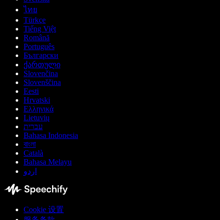
ไทย
Türkçe
Tiếng Việt
Română
Português
Български
ქართული
Slovenčina
Slovenščina
Eesti
Hrvatski
Ελληνικά
Lietuvių
עברית
Bahasa Indonesia
বাংলা
Català
Bahasa Melayu
اردو
Cookie 设置
服务条款