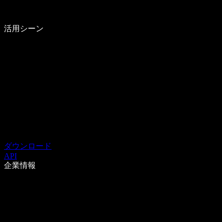
活用シーン
ダウンロード
API
企業情報