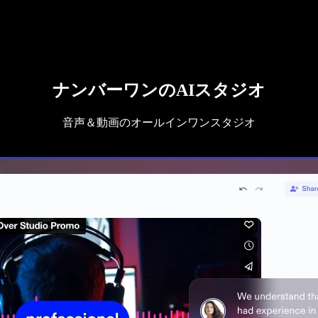
ナンバーワンのAIスタジオ
音声＆動画のオールインワンスタジオ