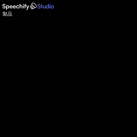
音声入力で5倍速く書ける
製品
詳しく見る