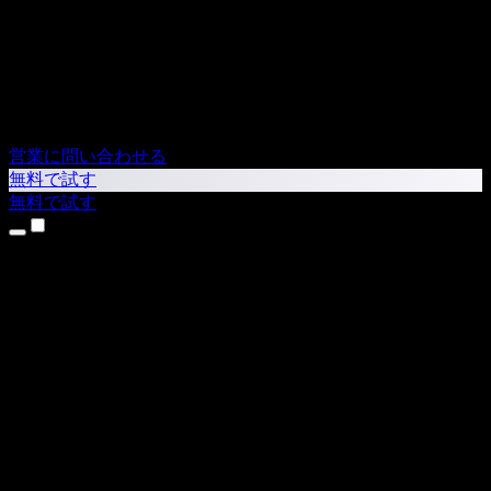
営業に問い合わせる
無料で試す
無料で試す
製品
テキスト読み上げ
iPhone・iPadアプリ
Androidアプリ
Chrome拡張機能
Edge拡張機能