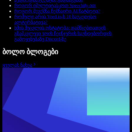
როგორ იმულტიტასკოთ Speechify-ით
როგორ შევქმნა ჩემნაირი AI ჩატბოტი?
რომელი არის Veed.io-ს 10 საუკეთესო
ალტერნატივა?
ხმის შეცვლის ოსტატობა: დამწყებთათვის
გზამკვლევი ვოის ჩეინჯერის საუნდებორდის
გამოყენებაზე Discord-ზე
ბოლო ბლოგები
ყველას ნახვა