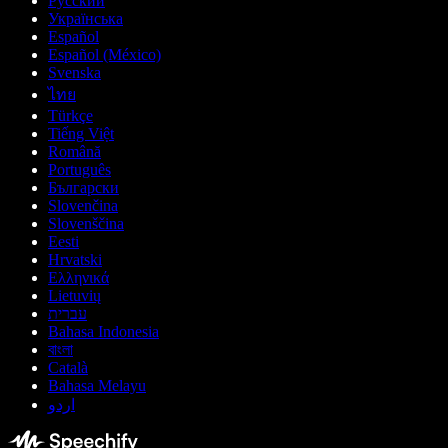
Русский
Українська
Español
Español (México)
Svenska
ไทย
Türkçe
Tiếng Việt
Română
Português
Български
Slovenčina
Slovenščina
Eesti
Hrvatski
Ελληνικά
Lietuvių
עברית
Bahasa Indonesia
বাংলা
Català
Bahasa Melayu
اردو