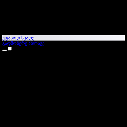
უფასოდ სცადე
გადმოწერე ახლავე
პროდუქტები
ტექსტი ხმაში
iPhone & iPad აპები
Android აპი
Chrome გაფართოება