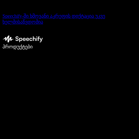
Speechify-ში ხმოვანი აკრეფის დიქტაცია უკვე
ხელმისაწვდომია
დაწერე 5-ჯერ სწრაფად ხმით კარნახით
პროდუქტები
გაიგე მეტი