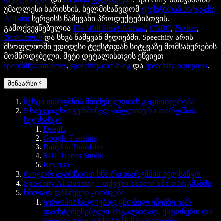
უმაღლესი ხარისხის, ხელმისაწვდომ
ტექსტიდან სიტყვაზე
API-ით
სერვისს წამყვანი პროდუქტებისთვის.
გამოქვეყნებულია
The Wall Street Journal
,
CNBC
,
Forbes
,
TechCrunch
და სხვა წამყვან მედიებში. Speechify არის
მსოფლიოში უდიდესი ტექსტიდან სიტყვაზე მომსახურების
მომწოდებელი. მეტი დეტალისთვის ეწვიეთ
speechify.com/news
,
speechify.com/blog
და
speechify.com/press
.
შინაარსი
ზუსტი თარგმნის მნიშვნელობის გაცნობიერება
5 საუკეთესო გერმანულ-ინგლისური თარგმნის
ხელსაწყო
DeepL
Google Translate
Babylon Translator
SDL Trados Studio
Reverso
როგორ ავარჩიოთ სწორი თარგმნის ხელსაწყო
Speechify AI Dubbing – თქვენი ახალი ხმა თარგმანში
ხშირად დასმული კითხვები
ევროპის ნაკლებად ცნობილ ენებზე ვარ
დაინტერესებული, მაგალითად, ესტონური და
სლოვაკური. არსებობს სპეციალური