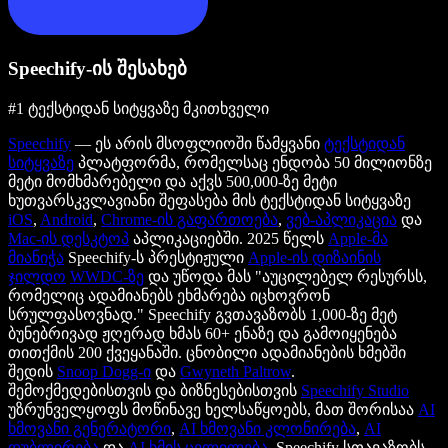
Speechify-ის შესახებ
#1 ტექსტიდან სიტყვაზე მკითხველი
Speechify
— ეს არის მსოფლიოში წამყვანი
ტექსტიდან
სიტყვაზე
პლატფორმა, რომელსაც ენდობა 50 მილიონზე
მეტი მომხმარებელი და აქვს 500,000-ზე მეტი
ხუთვარსკვლავიანი შეფასება მის ტექსტიდან სიტყვაზე
iOS
,
Android
,
Chrome-ის გაფართოება
,
ვებ-აპლიკაცია
და
Mac-ის დესკტოპ
აპლიკაციებში. 2025 წელს
Apple-მა
მიანიჭა
Speechify-ს პრესტიჟული
Apple-ის დიზაინის
ჯილდო
WWDC-ზე
და უწოდა მას "აუცილებელ რესურსს,
რომელიც ადამიანებს ეხმარება იცხოვრონ
სრულფასოვნად." Speechify გვთავაზობს 1,000-ზე მეტ
ბუნებრივად ჟღერად ხმას 60+ ენაზე და გამოიყენება
თითქმის 200 ქვეყანაში. ცნობილი ადამიანების ხმებში
შედის
Snoop Dogg-ი
და
Gwyneth Paltrow
.
შემოქმედებისთვის და ბიზნესებისთვის
Speechify Studio
უზრუნველყოფს მოწინავე ხელსაწყოებს, მათ შორისაა
AI
ხმოვანი გენერატორი
,
AI ხმოვანი კლონირება
,
AI
დუბლირება
და
AI ხმის ცვლილება
. Speechify სთავაზობს