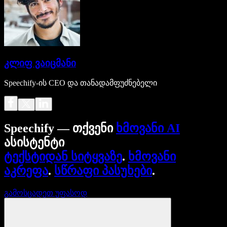
კლიფ ვაიცმანი
Speechify-ის CEO და თანადამფუძნებელი
Speechify — თქვენი
ხმოვანი AI
ასისტენტი
ტექსტიდან სიტყვაზე
.
ხმოვანი
აკრეფა
.
სწრაფი პასუხები
.
გამოსცადეთ უფასოდ