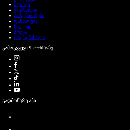
ბლოგი
ვაკანსიები
პარტნიორები
დახმარება
სტატუსი
პრესა
ბრენდმასალა
გამოგვყევი Speechify-ზე
გადმოწერე აპი