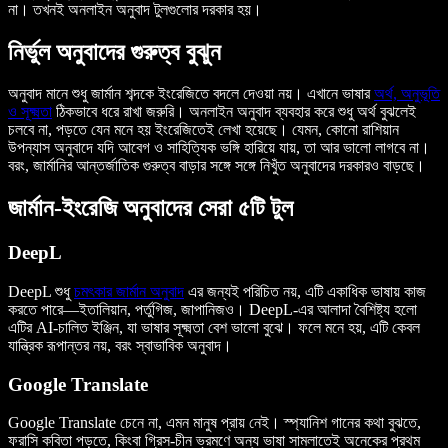
না। তখনই অনলাইন অনুবাদ টুলগুলোর দরকার হয়।
নির্ভুল অনুবাদের গুরুত্ব বুঝুন
অনুবাদ মানে শুধু জার্মান শব্দকে ইংরেজিতে বদলে দেওয়া নয়। এখানে ভাষার
অর্থ, অনুভূতি
ও সূক্ষ্মতা
ঠিকভাবে ধরে রাখা জরুরি। অনলাইন অনুবাদ ব্যবহার করে শুধু অর্থ বুঝলেই
চলবে না, পড়তে যেন মনে হয় ইংরেজিতেই লেখা হয়েছে। যেমন, কোনো রাশিয়ান
উপন্যাস অনুবাদে যদি আবেগ ও সাহিত্যিক ভঙ্গি হারিয়ে যায়, তা আর ভালো লাগবে না।
বরং, জার্মানির আন্তর্জাতিক গুরুত্ব বাড়ার সঙ্গে সঙ্গে নিখুঁত অনুবাদের দরকারও বাড়ছে।
জার্মান-ইংরেজি অনুবাদের সেরা ৫টি টুল
DeepL
DeepL শুধু
চমৎকার জার্মান অনুবাদ
এর জন্যই পরিচিত নয়, এটি একাধিক ভাষায় কাজ
করতে পারে—ইতালিয়ান, পর্তুগিজ, জাপানিজও। DeepL-এর আলাদা বৈশিষ্ট্য হলো
এটির AI-চালিত ইঞ্জিন, যা ভাষার সূক্ষ্মতা বেশ ভালো বুঝে। ফলে মনে হয়, এটি কেবল
যান্ত্রিক রূপান্তর নয়, বরং স্বাভাবিক অনুবাদ।
Google Translate
Google Translate চেনে না, এমন মানুষ প্রায় নেই। স্প্যানিশ গানের কথা বুঝতে,
ফরাসি কবিতা পড়তে, কিংবা গ্রিস-চীন ভ্রমণে অন্য ভাষা সামলাতেই অনেকের প্রথম