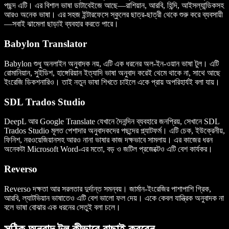
পছন্দ এটি। এর বিশাল ভাষা ডাটাবেইজে আছে—রাশিয়ান, আরবি, হিন্দি, আইসল্যান্ডিকসহ
আরও অনেক ভাষা। এর সহজ ইন্টারফেসে স্কুলের ছাত্র-ছাত্রী থেকে শুরু করে ব্যবসায়ী
—সবাই ঝামেলা ছাড়াই ব্যবহার করতে পারে।
Babylon Translator
Babylon শুধু অনলাইন অনুবাদক নয়, এটি এক ধরনের অল-ইন-ওয়ান ভাষা টুল। এটি
রোমানিয়ান, সুইডিশ, হাঙ্গেরিয়ান ইত্যাদি ভাষা অনুবাদ করেই থেমে থাকে না, সাথে আছে
ইংরেজি ডিকশনারিও। তাই নতুন ভাষা শিখতে চাইলে একে প্রায় অপরিহার্যই বলা যায়।
SDL Trados Studio
DeepL আর Google Translate যেখানে দৈনন্দিন ব্যবহারে জনপ্রিয়, সেখানে SDL
Trados Studio মূলত পেশাদার অনুবাদকদের পছন্দের প্ল্যাটফর্ম। এটি চেক, ইউক্রেনীয়,
ফিনিশ, নরওয়েজিয়ানসহ আরও নানা ভাষার কাজ দক্ষভাবে সামলায়। এর কাজের ধরন
অনেকটা Microsoft Word-এর মতো, বড় ও জটিল প্রজেক্টেও এটি বেশ কার্যকর।
Reverso
Reverso দক্ষতা আর সরলতার দুর্দান্ত সমন্বয়। জার্মান-ইংরেজির পাশাপাশি গ্রিক,
আরবি, ল্যাটভিয়ান ভাষাতেও এটি বেশ ভালো ফল দেয়। একে কেবল যান্ত্রিক অনুবাদক না
বলে ভাষা বোঝার এক ধরনের সেতুই বলা চলে।
সঠিক অনুবাদ টুল কীভাবে বাছাই করবেন