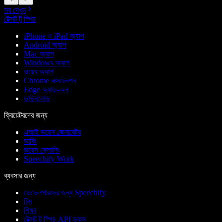
সব দেখুন
টেক্সট টু স্পিচ
iPhone ও iPad অ্যাপ
Android অ্যাপ
Mac অ্যাপ
Windows অ্যাপ
ওয়েব অ্যাপ
Chrome এক্সটেনশন
Edge অ্যাড-অন
ডাউনলোড
ক্রিয়েটরদের জন্য
এআই ভয়েস জেনারেটর
ডাবিং
ভয়েস ক্লোনিং
Speechify Work
ব্যবসার জন্য
ডেভেলপারদের জন্য Speechify
টিম
শিক্ষা
টেক্সট টু স্পিচ API ডকস