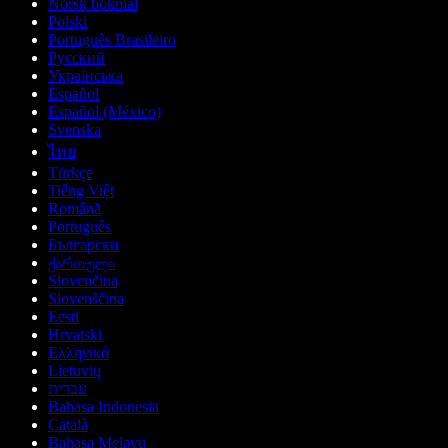
Norsk bokmål
Polski
Português Brasileiro
Русский
Українська
Español
Español (México)
Svenska
ไทย
Türkçe
Tiếng Việt
Română
Português
Български
ქართული
Slovenčina
Slovenščina
Eesti
Hrvatski
Ελληνικά
Lietuvių
עברית
Bahasa Indonesia
Català
Bahasa Melayu