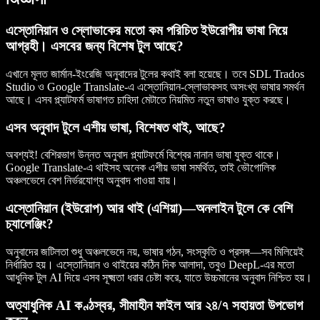
এস্তোনিয়ান ও স্লোভাকের মতো কম পরিচিত ইউরোপীয় ভাষা নিয়ে
আগ্রহী। এসবের জন্য বিশেষ টুল আছে?
এখানে মূলত জার্মান-ইংরেজি অনুবাদের টুলের কথাই বলা হয়েছে। তবে SDL Trados
Studio ও Google Translate-এ এস্তোনিয়ান-স্লোভাকসহ অসংখ্য ভাষার সমর্থন
আছে। এসব প্ল্যাটফর্ম ভাষাগত চাহিদা মেটাতে নিয়মিত নতুন ভাষাও যুক্ত করছে।
এসব অনুবাদ টুলে এশীয় ভাষা, বিশেষত থাই, আছে?
অবশ্যই! বেশিরভাগ উন্নত অনুবাদ প্ল্যাটফর্মে বিশ্বের নানান ভাষা যুক্ত থাকে।
Google Translate-এ থাইসহ অনেক এশীয় ভাষা সমর্থিত, তাই ভৌগোলিক
অঞ্চলভেদে বেশ নির্ভরযোগ্য অনুবাদ পাওয়া যায়।
এস্তোনিয়ান (ইউরোপ) আর থাই (এশিয়া)—অনলাইন টুলে কে বেশি
চ্যালেঞ্জিং?
অনুবাদের জটিলতা শুধু অঞ্চলভেদে নয়, ভাষার গঠন, সংস্কৃতি ও প্রসঙ্গ—সব মিলিয়েই
নির্ধারিত হয়। এস্তোনিয়ান ও থাইয়ের কঠিন দিক আলাদা, তবুও DeepL-এর মতো
আধুনিক টুল AI দিয়ে এসব সূক্ষ্মতা ধরার চেষ্টা করে, যাতে উচ্চমানের অনুবাদ নিশ্চিত হয়।
অত্যাধুনিক AI কণ্ঠস্বর, সীমাহীন ফাইল আর ২৪/৭ সহায়তা উপভোগ