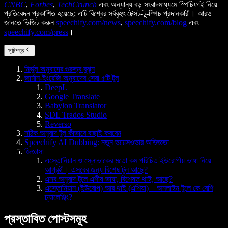
CNBC
,
Forbes
,
TechCrunch
এবং অন্যান্য বড় সংবাদমাধ্যমে স্পিচিফাই নিয়ে
প্রতিবেদন প্রকাশিত হয়েছে; এটি বিশ্বের সর্ববৃহৎ টেক্সট-টু-স্পিচ প্রদানকারী। আরও
জানতে ভিজিট করুন
speechify.com/news
,
speechify.com/blog
এবং
speechify.com/press
।
সূচিপত্র
নির্ভুল অনুবাদের গুরুত্ব বুঝুন
জার্মান-ইংরেজি অনুবাদের সেরা ৫টি টুল
DeepL
Google Translate
Babylon Translator
SDL Trados Studio
Reverso
সঠিক অনুবাদ টুল কীভাবে বাছাই করবেন
Speechify AI Dubbing: নতুন ভয়েসওভার অভিজ্ঞতা
জিজ্ঞাসা
এস্তোনিয়ান ও স্লোভাকের মতো কম পরিচিত ইউরোপীয় ভাষা নিয়ে
আগ্রহী। এসবের জন্য বিশেষ টুল আছে?
এসব অনুবাদ টুলে এশীয় ভাষা, বিশেষত থাই, আছে?
এস্তোনিয়ান (ইউরোপ) আর থাই (এশিয়া)—অনলাইন টুলে কে বেশি
চ্যালেঞ্জিং?
প্রস্তাবিত পোস্টসমূহ