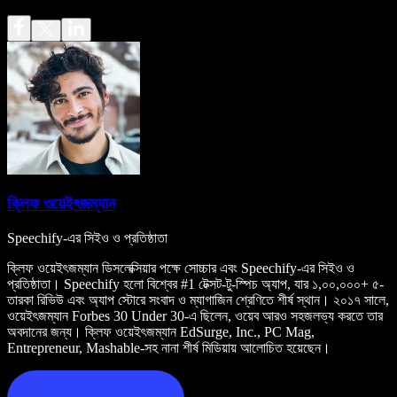
ক্লিফ ওয়েইৎজম্যান
Speechify-এর সিইও ও প্রতিষ্ঠাতা
ক্লিফ ওয়েইৎজম্যান ডিসলেক্সিয়ার পক্ষে সোচ্চার এবং Speechify-এর সিইও ও
প্রতিষ্ঠাতা। Speechify হলো বিশ্বের #1 টেক্সট-টু-স্পিচ অ্যাপ, যার ১,০০,০০০+ ৫-
তারকা রিভিউ এবং অ্যাপ স্টোরে সংবাদ ও ম্যাগাজিন শ্রেণিতে শীর্ষ স্থান। ২০১৭ সালে,
ওয়েইৎজম্যান Forbes 30 Under 30-এ ছিলেন, ওয়েব আরও সহজলভ্য করতে তার
অবদানের জন্য। ক্লিফ ওয়েইৎজম্যান EdSurge, Inc., PC Mag,
Entrepreneur, Mashable-সহ নানা শীর্ষ মিডিয়ায় আলোচিত হয়েছেন।