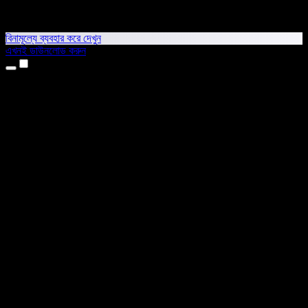
বিনামূল্যে ব্যবহার করে দেখুন
এখনই ডাউনলোড করুন
প্রোডাক্ট
টেক্সট টু স্পিচ
আইফোন ও আইপ্যাড অ্যাপ
অ্যান্ড্রয়েড অ্যাপ
ক্রোম এক্সটেনশন
এজ এক্সটেনশন
ওয়েব অ্যাপ
ম্যাক অ্যাপ
উইন্ডোজ অ্যাপ
এআই ভয়েস জেনারেটর