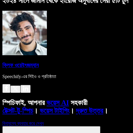
২০২৪ সালে জার্মান থেকে ইংরেজি অনুবাদের সেরা ৫টি টুল
ক্লিফ ওয়েইৎজম্যান
Speechify-এর সিইও ও প্রতিষ্ঠাতা
স্পিচিফাই, আপনার
ভয়েস AI
সহকারী
টেক্সট-টু-স্পিচ
।
ভয়েস টাইপিং
।
দ্রুত উত্তর
।
বিনামূল্যে ব্যবহার করে দেখুন