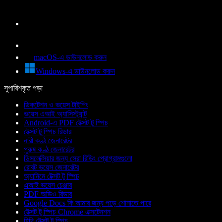
macOS-এ ডাউনলোড করুন
Windows-এ ডাউনলোড করুন
সুপারিশকৃত পড়া
ডিকটেশন ও ভয়েস টাইপিং
ভয়েস এআই অ্যাসিস্ট্যান্ট
Android-এ PDF টেক্সট টু স্পিচ
টেক্সট টু স্পিচ রিডার
নারী কণ্ঠ জেনারেটর
পুরুষ কণ্ঠ জেনারেটর
ডিসলেক্সিয়ার জন্য সেরা রিডিং প্রোগ্রামগুলো
রোবট ভয়েস জেনারেটর
অ্যানিমে টেক্সট টু স্পিচ
এআই ভয়েস চেঞ্জার
PDF অডিও রিডার
Google Docs কি আমার জন্য পড়ে শোনাতে পারে
টেক্সট টু স্পিচ Chrome এক্সটেনশন
হিন্দি টেক্সট টু স্পিচ