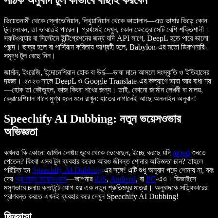
ভিয়েতনামী থেকে স্লোভেনিয়ান, লিথুয়ানিয়ান থেকে কাতালান—এত ভাষার ভিড়ে কোন
টুল নেবেন, তা ভাবতেই পারেন। প্রথমেই দেখুন, কোন ক্ষেত্রে সেটি বেশি শক্তিশালী।
সফটওয়্যার বা সিস্টেমে ইন্টিগ্রেশনের জন্য যদি API লাগে, DeepL হতে পারে ভালো
পছন্দ। ছাত্র হলে বা পার্সিয়ান কবিতায় আগ্রহী হলে, Babylon-এর মতো ডিকশনারি-
সমৃদ্ধ টুল বেছে নিন।
জার্মান, ইংরেজি, ইন্দোনেশিয়ান হোক বা উর্দু—ভাষা মানে আসলে সংস্কৃতি ও ইতিহাসের
দরজা। ২০২৩ সালে DeepL ও Google Translate-এর কল্যাণে ভাষা আর বাধা নয়
—হোক তা কৌতূহল, কাজ কিংবা শখের জন্য। তাই, কোনো জার্মান লেখনী বা মালয়,
ক্রোয়েশিয়ান গানে মুগ্ধ হলে মনে রাখুন: হাতের নাগালেই আছে অনলাইন অনুবাদ!
Speechify AI Dubbing: নতুন ভয়েসওভার
অভিজ্ঞতা
কখনও কি কোনো জার্মান লেখায় ডুবে থেকে ভেবেছেন, ইচ্ছে করছে যদি
aloud
শুনতে
পেতেন? কিংবা এসব টুল ব্যবহার করেও আরও জীবন্ত শোনার অভিজ্ঞতা চান? তাহলে
পরিচিত হন
Speechify AI Dubbing
-এর সঙ্গে! এটি শুধু অনুবাদ পড়ে শোনায় না, বরং
দেয়
প্রাণবন্ত ভয়েসওভার
—আপনার
iOS
,
Android
, বা
PC
-এও। ডিভাইসে
মসৃণভাবে চলায় কনটেন্টে যোগ হয় এক নতুন শ্রুতিমধুর মাত্রা। অনুবাদকে সত্যিকারের
প্রাণবন্ত করতে এখনই ব্যবহার করে দেখুন Speechify AI Dubbing!
জিজ্ঞাসা