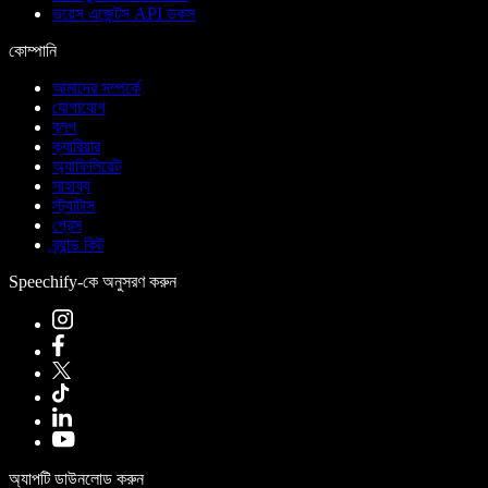
ভয়েস এজেন্টস API ডকস
কোম্পানি
আমাদের সম্পর্কে
যোগাযোগ
ব্লগ
ক্যারিয়ার
অ্যাফিলিয়েট
সাহায্য
স্ট্যাটাস
প্রেস
ব্র্যান্ড কিট
Speechify-কে অনুসরণ করুন
অ্যাপটি ডাউনলোড করুন