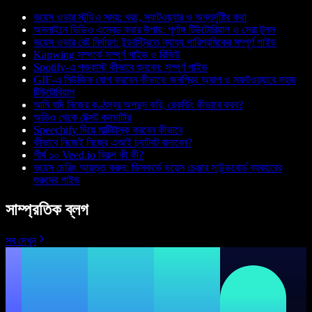
ভয়েস ওভার স্টুডিও সময়: খরচ, সফটওয়্যার ও অন্তর্দৃষ্টির কথা
অনলাইনে ভিডিও এম্বেড করার উপায়: পূর্ণাঙ্গ টিউটোরিয়াল ও সেরা টুলস
ভয়েস ওভার রেট নির্ধারণ: ইন্ডাস্ট্রিতে ন্যায্য পারিশ্রমিকের সম্পূর্ণ গাইড
Kapwing সম্পর্কে সম্পূর্ণ গাইড ও রিভিউ
Spotify-এ পডকাস্ট কীভাবে শুনবেন: সম্পূর্ণ গাইড
GIF-এ মিউজিক যোগ করবেন কীভাবে: জনপ্রিয় অ্যাপ ও সফটওয়্যারে সহজ
টিউটোরিয়াল
আমি যদি নিজের কণ্ঠস্বর অপছন্দ করি, রেকর্ডিং কীভাবে করব?
অডিও থেকে টেক্সট কনভার্টার
Speechify দিয়ে মাল্টিটাস্ক করবেন কীভাবে
কীভাবে নিজেই নিজের এআই চ্যাটবট বানাবেন?
শীর্ষ ১০ Veed.io বিকল্প কী কী?
ভয়েস চেঞ্জিং আয়ত্ত করুন: ডিসকর্ডে ভয়েস চেঞ্জার সাউন্ডবোর্ড ব্যবহারের
শুরুদের গাইড
সাম্প্রতিক ব্লগ
সব দেখুন