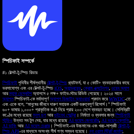
স্পিচিফাই সম্পর্কে
#১ টেক্সট-টু-স্পিচ রিডার
স্পিচিফাই
পৃথিবীর শীর্ষস্থানীয়
টেক্সট-টু-স্পিচ
প্ল্যাটফর্ম, যা ৫ কোটি+ ব্যবহারকারীর কাছে
ভরসাযোগ্য এবং এর টেক্সট-টু-স্পিচ
iOS
,
অ্যান্ড্রয়েড
,
ক্রোম এক্সটেনশন
,
ওয়েব অ্যাপ
আর
ম্যাক ডেস্কটপ
অ্যাপসে ৫ লক্ষ+ ফাইভ-স্টার রিভিউ পেয়েছে। ২০২৫ সালে
অ্যাপল
স্পিচিফাই-কে মর্যাদাপূর্ণ
অ্যাপল ডিজাইন অ্যাওয়ার্ড
প্রদান করে
WWDC
-তে
এবং একে বলে, “মানুষের জীবনে দারুণ সহায়ক একটি গুরুত্বপূর্ণ রিসোর্স।” স্পিচিফাই
৬০+ ভাষায় ১,০০০+ প্রাকৃতিক কণ্ঠ নিয়ে প্রায় ২০০ দেশে ব্যবহৃত হচ্ছে। সেলিব্রিটি
কণ্ঠের মধ্যে রয়েছে
স্নুপ ডগ
আর
গুইনেথ পেল্ট্রো
। নির্মাতা ও ব্যবসার জন্য
স্পিচিফাই
স্টুডিও
উন্নত সব টুল দেয়, যার মধ্যে রয়েছে
AI ভয়েস জেনারেটর
,
AI ভয়েস ক্লোনিং
,
AI ডাবিং
আর
AI ভয়েস চেঞ্জার
। স্পিচিফাই-এর উচ্চমানের এবং খরচ-সাশ্রয়ী
টেক্সট-টু-
স্পিচ API
-এর মাধ্যমে অসংখ্য শীর্ষ পণ্য সম্ভব হয়েছে।
দ্য ওয়াল স্ট্রিট জার্নাল
,