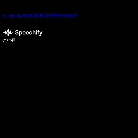
Speechify ভয়েস টাইপিং ডিকটেশন চালু করেছে
ভয়েস টাইপিং দিয়ে ৫ গুণ দ্রুত লিখুন
প্রোডাক্ট
আরও জানুন