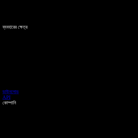
ব্যবহারের ক্ষেত্র
ডাউনলোড
API
কোম্পানি