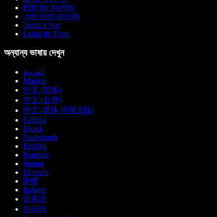
PDF রিড অ্যালাউড
এআই ভয়েস জেনারেটর
Texto a Voz
Leitor de Texto
অন্যান্য ভাষায় দেখুন
العربية
Magyar
中文 (简体)
中文 (台灣)
中文 (简体 中国大陆)
Čeština
Dansk
Nederlands
English
Français
Suomi
Deutsch
हिन्दी
Italiano
日本語
한국어