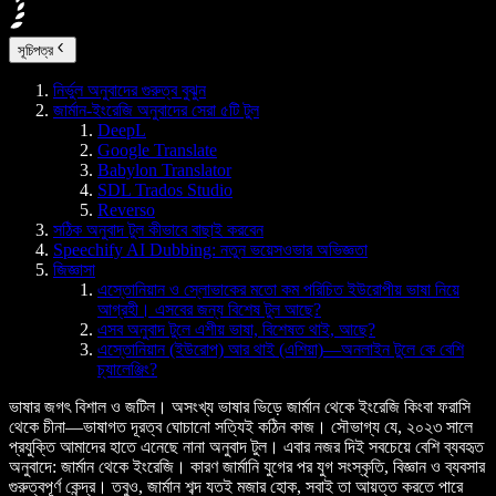
সূচিপত্র
নির্ভুল অনুবাদের গুরুত্ব বুঝুন
জার্মান-ইংরেজি অনুবাদের সেরা ৫টি টুল
DeepL
Google Translate
Babylon Translator
SDL Trados Studio
Reverso
সঠিক অনুবাদ টুল কীভাবে বাছাই করবেন
Speechify AI Dubbing: নতুন ভয়েসওভার অভিজ্ঞতা
জিজ্ঞাসা
এস্তোনিয়ান ও স্লোভাকের মতো কম পরিচিত ইউরোপীয় ভাষা নিয়ে
আগ্রহী। এসবের জন্য বিশেষ টুল আছে?
এসব অনুবাদ টুলে এশীয় ভাষা, বিশেষত থাই, আছে?
এস্তোনিয়ান (ইউরোপ) আর থাই (এশিয়া)—অনলাইন টুলে কে বেশি
চ্যালেঞ্জিং?
ভাষার জগৎ বিশাল ও জটিল। অসংখ্য ভাষার ভিড়ে জার্মান থেকে ইংরেজি কিংবা ফরাসি
থেকে চীনা—ভাষাগত দূরত্ব ঘোচানো সত্যিই কঠিন কাজ। সৌভাগ্য যে, ২০২৩ সালে
প্রযুক্তি আমাদের হাতে এনেছে নানা অনুবাদ টুল। এবার নজর দিই সবচেয়ে বেশি ব্যবহৃত
অনুবাদে: জার্মান থেকে ইংরেজি। কারণ জার্মানি যুগের পর যুগ সংস্কৃতি, বিজ্ঞান ও ব্যবসার
গুরুত্বপূর্ণ কেন্দ্র। তবুও, জার্মান শব্দ যতই মজার হোক, সবাই তা আয়ত্ত করতে পারে