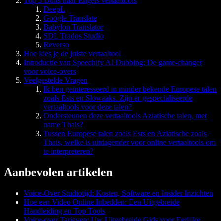
Top 5 Duits naar Engels vertaaltools
DeepL
Google Translate
Babylon Translator
SDL Trados Studio
Reverso
Hoe kies je de juiste vertaaltool
Introductie van Speechify AI Dubbing: De game-changer
voor voice-overs
Veelgestelde Vragen
Ik ben geïnteresseerd in minder bekende Europese talen
zoals Ests en Slowaaks. Zijn er gespecialiseerde
vertaaltools voor deze talen?
Ondersteunen deze vertaaltools Aziatische talen, met
name Thais?
Tussen Europese talen zoals Ests en Aziatische zoals
Thais, welke is uitdagender voor online vertaaltools om
te interpreteren?
Aanbevolen artikelen
Voice-Over Studiotijd: Kosten, Software en Insider Inzichten
Hoe een Video Online Inbedden: Een Uitgebreide
Handleiding en Top Tools
Voice-over Tarieven: Uw Uitgebreide Gids voor Eerlijke