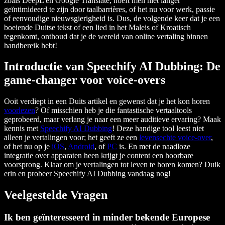
zoals DeepL en Google Translate, hoeft men niet langer
geïntimideerd te zijn door taalbarrières, of het nu voor werk, passie
of eenvoudige nieuwsgierigheid is. Dus, de volgende keer dat je een
boeiende Duitse tekst of een lied in het Maleis of Kroatisch
tegenkomt, onthoud dat je de wereld van online vertaling binnen
handbereik hebt!
Introductie van Speechify AI Dubbing: De
game-changer voor voice-overs
Ooit verdiept in een Duits artikel en gewenst dat je het kon horen
voorlezen
? Of misschien heb je die fantastische vertaaltools
geprobeerd, maar verlang je naar een meer auditieve ervaring? Maak
kennis met
Speechify AI Dubbing
! Deze handige tool leest niet
alleen je vertalingen voor; het geeft ze een
levensechte voice-over
,
of het nu op je
iOS
,
Android
, of
PC
is. En met de naadloze
integratie over apparaten heen krijgt je content een hoorbare
voorsprong. Klaar om je vertalingen tot leven te horen komen? Duik
erin en probeer Speechify AI Dubbing vandaag nog!
Veelgestelde Vragen
Ik ben geïnteresseerd in minder bekende Europese