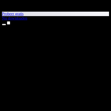
Probeer gratis
Nu downloaden
Producten
Tekst-naar-spraak
iPhone- en iPad-apps
Android-app
Chrome-extensie
Edge-extensie
Webapp
Mac-app
Windows-app