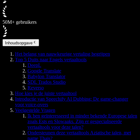
50M+ gebruikers
Inhoudsopgave
Het belang van nauwkeurige vertaling begrijpen
Top 5 Duits naar Engels vertaaltools
DeepL
Google Translate
Babylon Translator
SDL Trados Studio
Reverso
Hoe kies je de juiste vertaaltool
Introductie van Speechify AI Dubbing: De game-changer
voor voice-overs
Veelgestelde Vragen
Ik ben geïnteresseerd in minder bekende Europese talen
zoals Ests en Slowaaks. Zijn er gespecialiseerde
vertaaltools voor deze talen?
Ondersteunen deze vertaaltools Aziatische talen, met
name Thais?