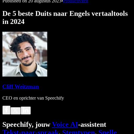
Published on
20 augustus 2023
•
Productiviteit
De 5 beste Duits naar Engels vertaaltools
in 2024
Cliff Weitzman
CEO en oprichter van Speechify
Speechify, jouw
Voice AI
-assistent
Tekst-naar-spraak
.
Stemtypen
.
Snelle