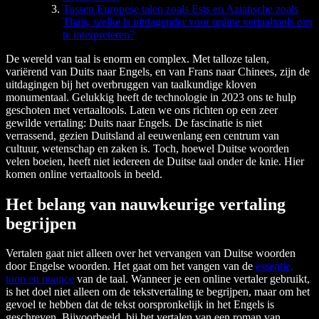
Tussen Europese talen zoals Ests en Aziatische zoals
Thais, welke is uitdagender voor online vertaaltools om
te interpreteren?
De wereld van taal is enorm en complex. Met talloze talen,
variërend van Duits naar Engels, en van Frans naar Chinees, zijn de
uitdagingen bij het overbruggen van taalkundige kloven
monumentaal. Gelukkig heeft de technologie in 2023 ons te hulp
geschoten met vertaaltools. Laten we ons richten op een zeer
gewilde vertaling: Duits naar Engels. De fascinatie is niet
verrassend, gezien Duitsland al eeuwenlang een centrum van
cultuur, wetenschap en zaken is. Toch, hoewel Duitse woorden
velen boeien, heeft niet iedereen de Duitse taal onder de knie. Hier
komen online vertaaltools in beeld.
Het belang van nauwkeurige vertaling
begrijpen
Vertalen gaat niet alleen over het vervangen van Duitse woorden
door Engelse woorden. Het gaat om het vangen van de
essentie,
toon en nuance
van de taal. Wanneer je een online vertaler gebruikt,
is het doel niet alleen om de tekstvertaling te begrijpen, maar om het
gevoel te hebben dat de tekst oorspronkelijk in het Engels is
geschreven. Bijvoorbeeld, bij het vertalen van een roman van