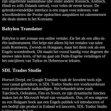
zijn uitgebreide taaldatabase (die onder andere Russisch, Arabisch,
Hindi en zelfs IJslands omvat), voor velen de eerste keuze. De
gebruiksvriendelijke interface is een zegen voor iedereen, van
schoolkinderen die Poolse opdrachten aanpakken tot zakenmensen
die deals sluiten in het Koreaans.
Babylon Translator
Babylon is niet zomaar een online vertaler. Zie het als een alles-in-
één taalinstrument. Het helpt niet alleen bij het vertalen van talen
zoals Roemeens, Zweeds en Hongaars, maar het dient ook als een
Engels woordenboek. Dit maakt het vooral handig voor degenen die
nieuwe talen leren, of het nu gaat om Duits-Engelse vertalingen of
het ontcijferen van Turkse en Hebreeuwse teksten.
SDL Trados Studio
Hoewel DeepL en Google Translate vaak de favoriete tools zijn
voor casual gebruikers, is SDL Trados Studio een voorkeurskeuze
voor professionele taalkundigen. Het behandelt talen zoals
Tsjechisch, Oekraïens, Fins en Noors, en zijn dynamische functies
maken het de Microsoft Word van vertaaltools. Dus, of een uitgever
nu een Bulgaars boek aan een Engels publiek wil introduceren of
een bedrijf zijn product in Estland wil lanceren, SDL Trados Studio
is klaar voor de taak.