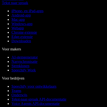
Tekst naar spraak
iPhone- en iPad-apps
Android-app
Mac-app
Windows-app
Webapp
Chrome-extensie
Edge-extensie
Downloaden
Voor makers
AI-stemgenerator
Nasynchronisatie
Stemklonen
Speechify Work
Voor bedrijven
Speechify voor ontwikkelaars
Teams
Onderwijs
Tekst-naar-spraak API-documentatie
Voice Agents API-documentatie