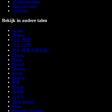
AI-stemgenerator
Tekst naar stem
Tekstlezer
Bekijk in andere talen
العربية
Magyar
中文 (简体)
中文 (台灣)
中文 (简体 中国大陆)
Čeština
Dansk
English
Français
Suomi
Deutsch
हिन्दी
Italiano
日本語
한국어
Norsk bokmål
Polski
Português Brasileiro