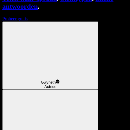
antwoorden
.
Probeer gratis
Gwyneth
Actrice