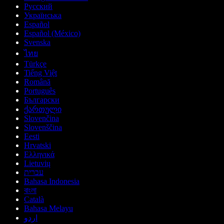
Русский
Українська
Español
Español (México)
Svenska
ไทย
Türkçe
Tiếng Việt
Română
Português
Български
ქართული
Slovenčina
Slovenščina
Eesti
Hrvatski
Ελληνικά
Lietuvių
עברית
Bahasa Indonesia
বাংলা
Català
Bahasa Melayu
اردو