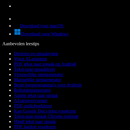
Download voor macOS
Download voor Windows
Aanbevolen leestips
Dicteren en spraaktypen
Voice AI-assistent
PDF tekst naar spraak op Android
Tekst-naar-spraaklezer
Vrouwelijke stemgenerator
Mannelijke stemgenerator
Beste leesprogramma’s voor dyslexie
Robotstemgenerator
Anime tekst naar spraak
AI-stemvervormer
PDF-audioboeklezer
Kan Google Docs tekst voorlezen
Tekst-naar-spraak Chrome-extensie
Hindi tekst naar spraak
PDF hardop voorlezen