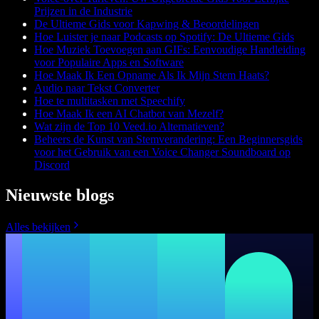
Prijzen in de Industrie
De Ultieme Gids voor Kapwing & Beoordelingen
Hoe Luister je naar Podcasts op Spotify: De Ultieme Gids
Hoe Muziek Toevoegen aan GIFs: Eenvoudige Handleiding
voor Populaire Apps en Software
Hoe Maak Ik Een Opname Als Ik Mijn Stem Haats?
Audio naar Tekst Converter
Hoe te multitasken met Speechify
Hoe Maak Ik een AI Chatbot van Mezelf?
Wat zijn de Top 10 Veed.io Alternatieven?
Beheers de Kunst van Stemverandering: Een Beginnersgids
voor het Gebruik van een Voice Changer Soundboard op
Discord
Nieuwste blogs
Alles bekijken