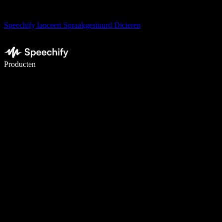
Speechify lanceert Spraakgestuurd Dicteren
Schrijf 5× sneller met spraaktypen
Producten
Meer informatie