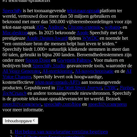
#1 tekst-naar-spraaklezer
Speechify
is het toonaangevende
tekst-naar-spraak
platform ter
wereld, vertrouwd door meer dan 50 miljoen gebruikers en
bekroond met meer dan 500.000 vijfsterrenbeoordelingen voor zijn
tekst-naar-spraak
iOS
-,
Android
-,
Chrome-extensie
-,
webapp
- en
Mac-desktop
apps. In 2025 bekroonde
Apple
Speechify met de
prestigieuze
Apple Design Award
tijdens
WWDC
en noemde het
“een onmisbare bron die mensen helpt hun leven te leiden.”
Speechify biedt 1.000+ natuurlijk klinkende stemmen in meer dan
60 talen, gebruikt in bijna 200 landen. Beroemdhedenstemmen zijn
onder meer
Snoop Dogg
en
Gwyneth Paltrow
. Voor makers en
bedrijven biedt
Speechify Studio
geavanceerde tools, waaronder de
AI Voice Generator
,
AI-stemkloning
,
AI-nasynchronisatie
en de
AI
Voice Changer
. Speechify levert ook hoogwaardige,
kosteneffectieve
tekst-naar-spraak-API’s
aan toonaangevende
producten. Gepubliceerd in
The Wall Street Journal
,
CNBC
,
Forbes
,
TechCrunch
en andere toonaangevende nieuwsbronnen. Speechify
is de grootste tekst-naar-spraakleverancier ter wereld. Bezoek
speechify.com/news
,
speechify.com/blog
en
speechify.com/press
voor meer informatie.
Inhoudsopgave
Het belang van nauwkeurige vertaling begrijpen