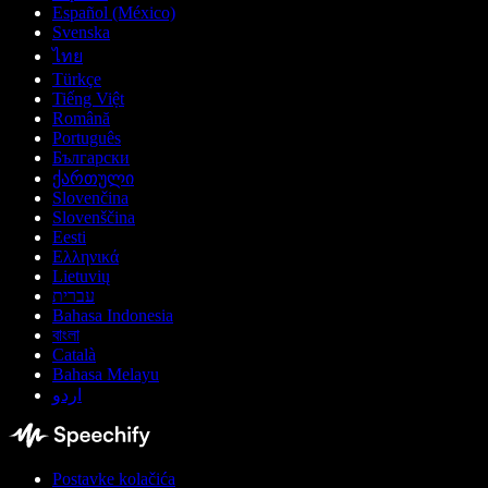
Español (México)
Svenska
ไทย
Türkçe
Tiếng Việt
Română
Português
Български
ქართული
Slovenčina
Slovenščina
Eesti
Ελληνικά
Lietuvių
עברית
Bahasa Indonesia
বাংলা
Català
Bahasa Melayu
اردو
Postavke kolačića