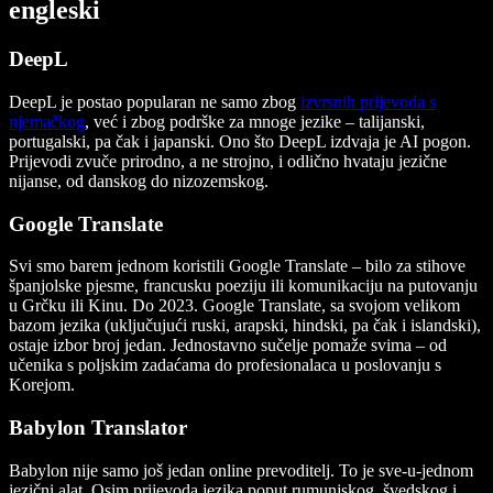
engleski
DeepL
DeepL je postao popularan ne samo zbog
izvrsnih prijevoda s
njemačkog
, već i zbog podrške za mnoge jezike – talijanski,
portugalski, pa čak i japanski. Ono što DeepL izdvaja je AI pogon.
Prijevodi zvuče prirodno, a ne strojno, i odlično hvataju jezične
nijanse, od danskog do nizozemskog.
Google Translate
Svi smo barem jednom koristili Google Translate – bilo za stihove
španjolske pjesme, francusku poeziju ili komunikaciju na putovanju
u Grčku ili Kinu. Do 2023. Google Translate, sa svojom velikom
bazom jezika (uključujući ruski, arapski, hindski, pa čak i islandski),
ostaje izbor broj jedan. Jednostavno sučelje pomaže svima – od
učenika s poljskim zadaćama do profesionalaca u poslovanju s
Korejom.
Babylon Translator
Babylon nije samo još jedan online prevoditelj. To je sve-u-jednom
jezični alat. Osim prijevoda jezika poput rumunjskog, švedskog i