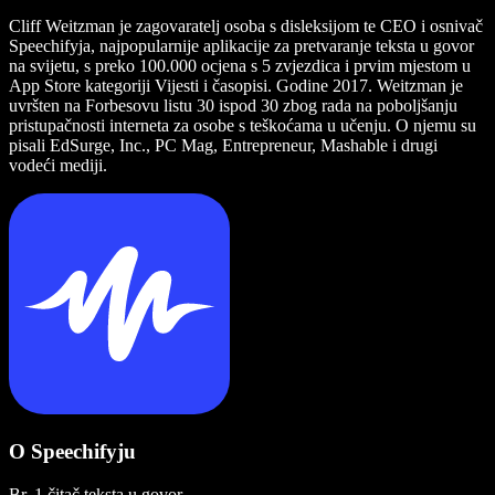
Cliff Weitzman je zagovaratelj osoba s disleksijom te CEO i osnivač
Speechifyja, najpopularnije aplikacije za pretvaranje teksta u govor
na svijetu, s preko 100.000 ocjena s 5 zvjezdica i prvim mjestom u
App Store kategoriji Vijesti i časopisi. Godine 2017. Weitzman je
uvršten na Forbesovu listu 30 ispod 30 zbog rada na poboljšanju
pristupačnosti interneta za osobe s teškoćama u učenju. O njemu su
pisali EdSurge, Inc., PC Mag, Entrepreneur, Mashable i drugi
vodeći mediji.
O Speechifyju
Br. 1 čitač teksta u govor