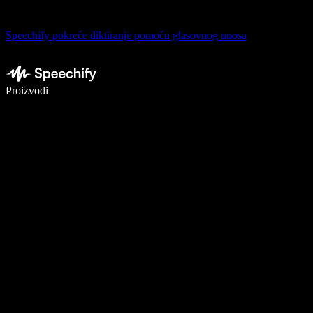
Speechify pokreće diktiranje pomoću glasovnog unosa
Pišite 5× brže uz glasovno diktiranje
Proizvodi
Saznajte više