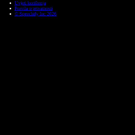
Uvjeti korištenja
Pravila o privatnosti
© Speechify Inc 2026