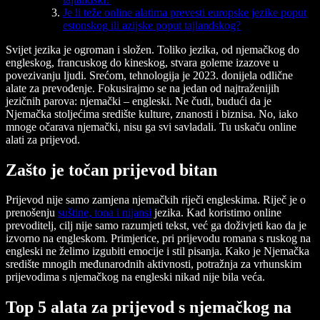
Je li teže online alatima prevesti europske jezike poput
estonskog ili azijske poput tajlandskog?
Svijet jezika je ogroman i složen. Toliko jezika, od njemačkog do
engleskog, francuskog do kineskog, stvara goleme izazove u
povezivanju ljudi. Srećom, tehnologija je 2023. donijela odlične
alate za prevođenje. Fokusirajmo se na jedan od najtraženijih
jezičnih parova: njemački – engleski. Ne čudi, budući da je
Njemačka stoljećima središte kulture, znanosti i biznisa. No, iako
mnoge očarava njemački, nisu ga svi savladali. Tu uskaču online
alati za prijevod.
Zašto je točan prijevod bitan
Prijevod nije samo zamjena njemačkih riječi engleskima. Riječ je o
prenošenju
suštine, tona i nijansi
jezika. Kad koristimo online
prevoditelj, cilj nije samo razumjeti tekst, već ga doživjeti kao da je
izvorno na engleskom. Primjerice, pri prijevodu romana s ruskog na
engleski ne želimo izgubiti emocije i stil pisanja. Kako je Njemačka
središte mnogih međunarodnih aktivnosti, potražnja za vrhunskim
prijevodima s njemačkog na engleski nikad nije bila veća.
Top 5 alata za prijevod s njemačkog na