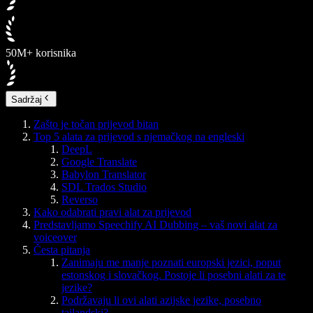
50M+ korisnika
Sadržaj
Zašto je točan prijevod bitan
Top 5 alata za prijevod s njemačkog na engleski
DeepL
Google Translate
Babylon Translator
SDL Trados Studio
Reverso
Kako odabrati pravi alat za prijevod
Predstavljamo Speechify AI Dubbing – vaš novi alat za
voiceover
Česta pitanja
Zanimaju me manje poznati europski jezici, poput
estonskog i slovačkog. Postoje li posebni alati za te
jezike?
Podržavaju li ovi alati azijske jezike, posebno
tajlandski?