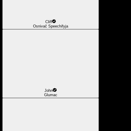
Cliff
Osnivač Speechifyja
John
Glumac