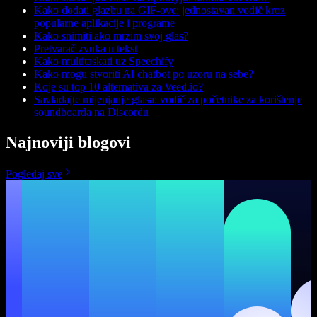
Kako dodati glazbu na GIF-ove: jednostavan vodič kroz
popularne aplikacije i programe
Kako snimiti ako mrzim svoj glas?
Pretvarač zvuka u tekst
Kako multitaskati uz Speechify
Kako mogu stvoriti AI chatbot po uzoru na sebe?
Koje su top 10 alternativa za Veed.io?
Savladajte mijenjanje glasa: vodič za početnike za korištenje
soundboarda na Discordu
Najnoviji blogovi
Pogledaj sve