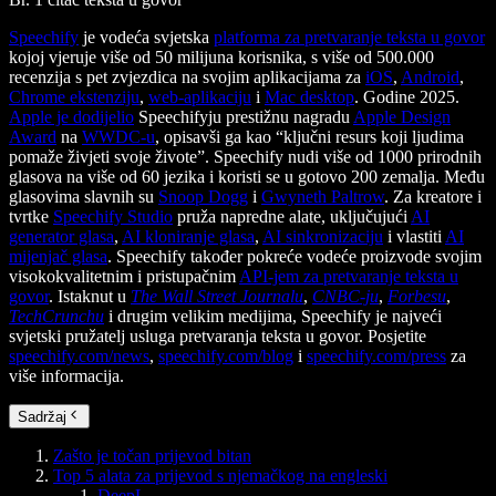
Speechify
je vodeća svjetska
platforma za pretvaranje teksta u govor
kojoj vjeruje više od 50 milijuna korisnika, s više od 500.000
recenzija s pet zvjezdica na svojim aplikacijama za
iOS
,
Android
,
Chrome ekstenziju
,
web-aplikaciju
i
Mac desktop
. Godine 2025.
Apple je dodijelio
Speechifyju prestižnu nagradu
Apple Design
Award
na
WWDC-u
, opisavši ga kao “ključni resurs koji ljudima
pomaže živjeti svoje živote”. Speechify nudi više od 1000 prirodnih
glasova na više od 60 jezika i koristi se u gotovo 200 zemalja. Među
glasovima slavnih su
Snoop Dogg
i
Gwyneth Paltrow
. Za kreatore i
tvrtke
Speechify Studio
pruža napredne alate, uključujući
AI
generator glasa
,
AI kloniranje glasa
,
AI sinkronizaciju
i vlastiti
AI
mijenjač glasa
. Speechify također pokreće vodeće proizvode svojim
visokokvalitetnim i pristupačnim
API-jem za pretvaranje teksta u
govor
. Istaknut u
The Wall Street Journalu
,
CNBC-ju
,
Forbesu
,
TechCrunchu
i drugim velikim medijima, Speechify je najveći
svjetski pružatelj usluga pretvaranja teksta u govor. Posjetite
speechify.com/news
,
speechify.com/blog
i
speechify.com/press
za
više informacija.
Sadržaj
Zašto je točan prijevod bitan
Top 5 alata za prijevod s njemačkog na engleski
DeepL