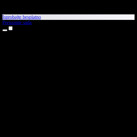
Isprobajte besplatno
Preuzmite sada
Proizvodi
Pretvaranje teksta u govor
Aplikacije za iPhone i iPad
Aplikacija za Android
Proširenje za Chrome
Proširenje za Edge
Web-aplikacija
Aplikacija za Mac
Aplikacija za Windows