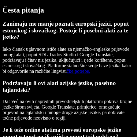
Česta pitanja
Zanimaju me manje poznati europski jezici, poput
estonskog i slovačkog. Postoje li posebni alati za te
jezike?
Iako članak uglavnom ističe alate za njemačko-engleske prijevode,
mnogi alati, poput SDL Trados Studio i Google Translate,
podržavaju i čitav niz jezika, uključujući i rjeđe korištene, poput
estonskog i slovačkog. Platforme stalno šire svoje baze jezika kako
bi odgovorile na različite lingvisti
čke potrebe.
Podržavaju li ovi alati azijske jezike, posebno
tajlandski?
Da! Većina ovih naprednih prevoditeljskih platformi pokriva brojne
jezike širom svijeta. Google Translate, primjerice, omogućuje
prijevod na tajlandski i mnoge druge azijske jezike, pa dobivate
točne prijevode neovisno o regiji.
Je li teže online alatima prevesti europske jezike
poput estonskog ili azijske poput tajlandskog?