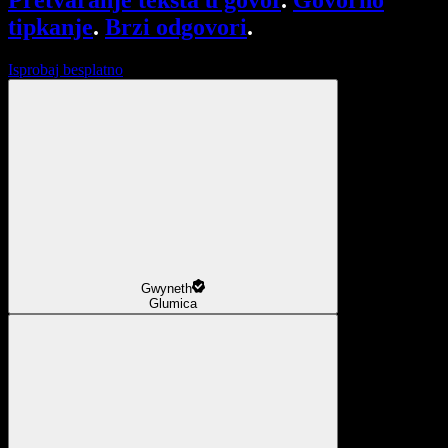
Pretvaranje teksta u govor
.
Govorno
tipkanje
.
Brzi odgovori
.
Isprobaj besplatno
Gwyneth
Glumica