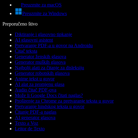
Preuzmite za macOS
Preuzmite za Windows
Preporučeno štivo
Diktiranje i glasovno tipkanje
AI glasovni asistent
Pretvaranje PDF-a u govor na Androidu
Čitač teksta
Generator ženskih glasova
Generator muških glasova
Najbolji alati za čitanje za disleksiju
Generator robotskih glasova
Anime tekst u govor
AI alat za promjenu glasa
Audio čitač PDF-ova
Može li Google Docs čitati naglas?
Proširenje za Chrome za pretvaranje teksta u govor
Pretvaranje hindskog teksta u govor
Čitanje PDF-a naglas
AI generator glasova
Texto a Voz
Leitor de Texto