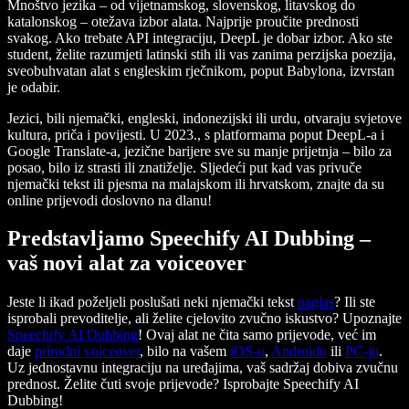
Mnoštvo jezika – od vijetnamskog, slovenskog, litavskog do
katalonskog – otežava izbor alata. Najprije proučite prednosti
svakog. Ako trebate API integraciju, DeepL je dobar izbor. Ako ste
student, želite razumjeti latinski stih ili vas zanima perzijska poezija,
sveobuhvatan alat s engleskim rječnikom, poput Babylona, izvrstan
je odabir.
Jezici, bili njemački, engleski, indonezijski ili urdu, otvaraju svjetove
kultura, priča i povijesti. U 2023., s platformama poput DeepL-a i
Google Translate-a, jezične barijere sve su manje prijetnja – bilo za
posao, bilo iz strasti ili znatiželje. Sljedeći put kad vas privuče
njemački tekst ili pjesma na malajskom ili hrvatskom, znajte da su
online prijevodi doslovno na dlanu!
Predstavljamo Speechify AI Dubbing –
vaš novi alat za voiceover
Jeste li ikad poželjeli poslušati neki njemački tekst
naglas
? Ili ste
isprobali prevoditelje, ali želite cjelovito zvučno iskustvo? Upoznajte
Speechify AI Dubbing
! Ovaj alat ne čita samo prijevode, već im
daje
prirodni voiceover
, bilo na vašem
iOS-u
,
Androidu
ili
PC-ju
.
Uz jednostavnu integraciju na uređajima, vaš sadržaj dobiva zvučnu
prednost. Želite čuti svoje prijevode? Isprobajte Speechify AI
Dubbing!