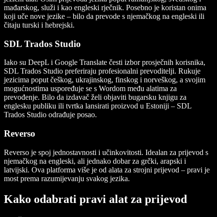
mađarskog, služi i kao engleski rječnik. Posebno je koristan onima
koji uče nove jezike – bilo da prevode s njemačkog na engleski ili
čitaju turski i hebrejski.
SDL Trados Studio
Iako su DeepL i Google Translate česti izbor prosječnih korisnika,
SDL Trados Studio preferiraju profesionalni prevoditelji. Rukuje
jezicima poput češkog, ukrajinskog, finskog i norveškog, a svojim
mogućnostima uspoređuje se s Wordom među alatima za
prevođenje. Bilo da izdavač želi objaviti bugarsku knjigu za
englesku publiku ili tvrtka lansirati proizvod u Estoniji – SDL
Trados Studio odrađuje posao.
Reverso
Reverso je spoj jednostavnosti i učinkovitosti. Idealan za prijevod s
njemačkog na engleski, ali jednako dobar za grčki, arapski i
latvijski. Ova platforma više je od alata za strojni prijevod – pravi je
most prema razumijevanju svakog jezika.
Kako odabrati pravi alat za prijevod