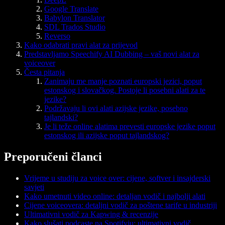
Google Translate
Babylon Translator
SDL Trados Studio
Reverso
Kako odabrati pravi alat za prijevod
Predstavljamo Speechify AI Dubbing – vaš novi alat za
voiceover
Česta pitanja
Zanimaju me manje poznati europski jezici, poput
estonskog i slovačkog. Postoje li posebni alati za te
jezike?
Podržavaju li ovi alati azijske jezike, posebno
tajlandski?
Je li teže online alatima prevesti europske jezike poput
estonskog ili azijske poput tajlandskog?
Preporučeni članci
Vrijeme u studiju za voice over: cijene, softver i insajderski
savjeti
Kako umetnuti video online: detaljan vodič i najbolji alati
Cijene voiceovera: detaljni vodič za poštene tarife u industriji
Ultimativni vodič za Kapwing & recenzije
Kako slušati podcaste na Spotifyju: ultimativni vodič