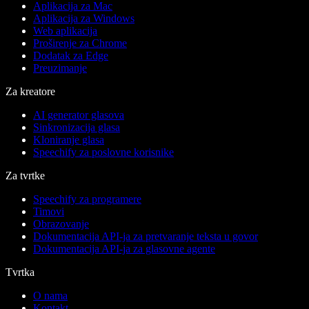
Aplikacija za Mac
Aplikacija za Windows
Web aplikacija
Proširenje za Chrome
Dodatak za Edge
Preuzimanje
Za kreatore
AI generator glasova
Sinkronizacija glasa
Kloniranje glasa
Speechify za poslovne korisnike
Za tvrtke
Speechify za programere
Timovi
Obrazovanje
Dokumentacija API-ja za pretvaranje teksta u govor
Dokumentacija API-ja za glasovne agente
Tvrtka
O nama
Kontakt