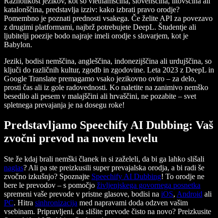
Raznolikost jezikov, kot so vietnamščina, slovenščina, litovščina ali
katalonščina, predstavlja izziv: kako izbrati pravo orodje?
Pomembno je poznati prednosti vsakega. Če želite API za povezavo
z drugimi platformami, najbrž potrebujete DeepL. Študentje ali
ljubitelji poezije bodo najraje imeli orodje s slovarjem, kot je
Babylon.
Jeziki, bodisi nemščina, angleščina, indonezijščina ali urdujščina, so
ključi do različnih kultur, zgodb in zgodovine. Leta 2023 z DeepL in
Google Translate premagamo vsako jezikovno oviro – za delo,
prosti čas ali iz gole radovednosti. Ko naletite na zanimivo nemško
besedilo ali pesem v malajščini ali hrvaščini, ne pozabite – svet
spletnega prevajanja je na dosegu roke!
Predstavljamo Speechify AI Dubbing: Vaš
zvočni prevod na novem levelu
Ste že kdaj brali nemški članek in si zaželeli, da bi ga lahko slišali
naglas
? Ali pa ste preizkusili super prevajalska orodja, a bi radi še
zvočno izkušnjo? Spoznajte
Speechify AI Dubbing
! To orodje ne
bere le prevodov – s pomočjo
življenjskega govornega posnetka
spremeni vaše prevode v pristne glasove, bodisi na
iOS
,
Android
ali
PC
. Hitra
sinhronizacija
med napravami doda odzven vašim
vsebinam. Pripravljeni, da slišite prevode čisto na novo? Preizkusite