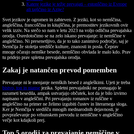
Katere jezike je težje prevajati – estonščino iz Evrope
ali tajščino iz Azije?
Svet jezikov je ogromen in zahteven. Z jeziki, kot so nemščina,
angleščina, francoščina in kitajščina, je premostitev jezikovnih ovir
velik izziv. Na srečo so nam v letu 2023 na voljo odlična prevajalska
orodja. Osredotočimo se na zelo iskano prevajanje: iz nemščine v
angleščino. Ni presenetljivo, da je to tako zanimivo področje, saj je
Nemčija že stoletja središče kulture, znanosti in posla. Čeprav
mnoge očarajo nemške besede, nemščino obvlada le malo kdo. Prav
tu pridejo prav spletna prevajalska orodja.
Zakaj je natančen prevod pomemben
Prevajanje ni le menjanje nemških besed z angleškimi. Ujeti je treba
bistvo, ton in nianse
jezika. Spletni prevajalniki ne pomagajo le
razumeti besedila, ampak ustvarjajo občutek, kot da je bilo izvirno
napisano v angleščini. Pri prevajanju romanov iz ruščine v
angleščino na primer ne želimo izgubiti čustev in literarnega sloga.
Ker je Nemčija v središču mnogih mednarodnih dejavnosti, je
povpraševanje po vrhunskem prevodu iz nemščine v angleščino
večje kot kdajkoli prej.
Top 5 orodij za prevajanje nemščine v