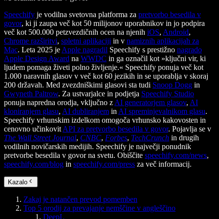
Speechify
je vodilna svetovna platforma za
pretvorbo besedila v
govor
, ki ji zaupa več kot 50 milijonov uporabnikov in jo podpira
več kot 500.000 petzvezdičnih ocen na njenih
iOS
,
Android
,
Chrome razširitvi
,
spletni aplikaciji
in v
namiznih aplikacijah za
Mac
. Leta 2025 je
Apple nagradil
Speechify s prestižno
nagrado
Apple Design Award
na
WWDC
in ga označil kot »ključni vir, ki
ljudem pomaga živeti polno življenje.« Speechify ponuja več kot
1.000 naravnih glasov v več kot 60 jezikih in se uporablja v skoraj
200 državah. Med zvezdniškimi glasovi sta tudi
Snoop Dogg
in
Gwyneth Paltrow
. Za ustvarjalce in podjetja
Speechify Studio
ponuja napredna orodja, vključno z
AI generatorjem glasov
,
AI
kloniranjem glasu
,
AI dubliranjem
in
AI spreminjevalnikom glasu
.
Speechify vrhunskim izdelkom omogoča vrhunsko kakovosten in
cenovno učinkovit
API za pretvorbo besedila v govor
. Pojavlja se v
The Wall Street Journal
,
CNBC
,
Forbes
,
TechCrunch
in drugih
vodilnih novičarskih medijih. Speechify je največji ponudnik
pretvorbe besedila v govor na svetu. Obiščite
speechify.com/news
,
speechify.com/blog
in
speechify.com/press
za več informacij.
Kazalo
Zakaj je natančen prevod pomemben
Top 5 orodij za prevajanje nemščine v angleščino
DeepL