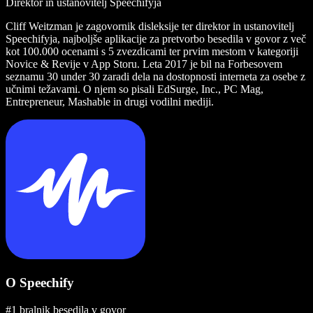
Direktor in ustanovitelj Speechifyja
Cliff Weitzman je zagovornik disleksije ter direktor in ustanovitelj
Speechifyja, najboljše aplikacije za pretvorbo besedila v govor z več
kot 100.000 ocenami s 5 zvezdicami ter prvim mestom v kategoriji
Novice & Revije v App Storu. Leta 2017 je bil na Forbesovem
seznamu 30 under 30 zaradi dela na dostopnosti interneta za osebe z
učnimi težavami. O njem so pisali EdSurge, Inc., PC Mag,
Entrepreneur, Mashable in drugi vodilni mediji.
O Speechify
#1 bralnik besedila v govor