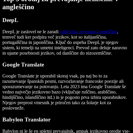
angleščino
DeepL
DeepL je zaslovel ne le zaradi
odličnega prevajanja nemščine
,
temveč tudi ker podpira več jezikov, kot so italijanščina,
portugalščina in japonščina. Ključ do uspeha DeepL je njegov
sistem, ki temelji na umetni inteligenci. Prevod zato deluje naravno
in ujame posebnosti jezikov, od danščine do nizozemščine.
Google Translate
Google Translate je uporabil skoraj vsak, pa naj bo to za
razumevanje španskih pesmi, razvozlavanje francoske poezije ali
sporazumevanje na potovanju. Leta 2023 ima Google Translate še
vedno največjo jezikovno bazo (vključuje ruščino, arabščino,
hindijščino, islandščino itd.) in je pogosto prva izbira uporabnikov.
Njegov preprost vmesnik je priročen tako za šolarje kot za
poslovneže.
Babylon Translator
Babylon ni le še en spletni prevajalnik, ampak jezikovno orodje vse-