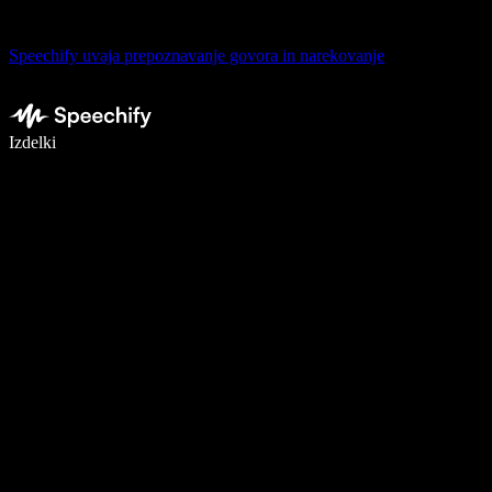
Speechify uvaja prepoznavanje govora in narekovanje
Pišite 5× hitreje z narekovanjem
Izdelki
Več o tem