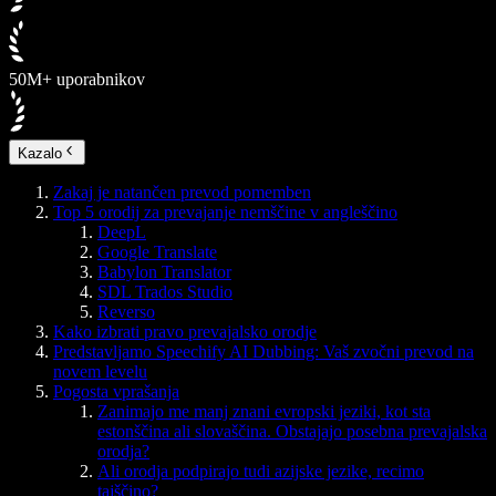
50M+ uporabnikov
Kazalo
Zakaj je natančen prevod pomemben
Top 5 orodij za prevajanje nemščine v angleščino
DeepL
Google Translate
Babylon Translator
SDL Trados Studio
Reverso
Kako izbrati pravo prevajalsko orodje
Predstavljamo Speechify AI Dubbing: Vaš zvočni prevod na
novem levelu
Pogosta vprašanja
Zanimajo me manj znani evropski jeziki, kot sta
estonščina ali slovaščina. Obstajajo posebna prevajalska
orodja?
Ali orodja podpirajo tudi azijske jezike, recimo
tajščino?