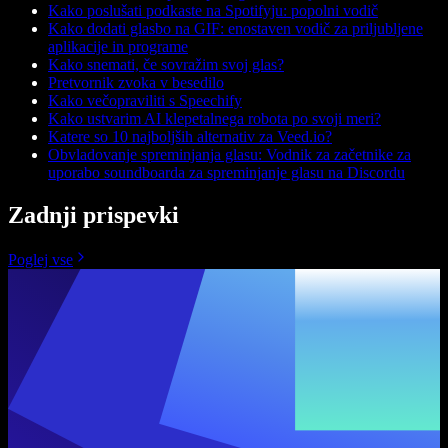
Kako poslušati podkaste na Spotifyju: popolni vodič
Kako dodati glasbo na GIF: enostaven vodič za priljubljene
aplikacije in programe
Kako snemati, če sovražim svoj glas?
Pretvornik zvoka v besedilo
Kako večopraviliti s Speechify
Kako ustvarim AI klepetalnega robota po svoji meri?
Katere so 10 najboljših alternativ za Veed.io?
Obvladovanje spreminjanja glasu: Vodnik za začetnike za
uporabo soundboarda za spreminjanje glasu na Discordu
Zadnji prispevki
Poglej vse