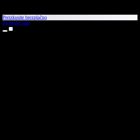
Preizkusite brezplačno
Prenesite zdaj
Izdelki
Pretvorba besedila v govor
Aplikaciji za iPhone in iPad
Aplikacija za Android
Razširitev za Chrome
Razširitev za Edge
Spletna aplikacija
Aplikacija za Mac
Aplikacija za Windows