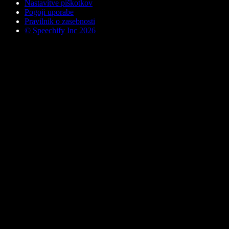
Nastavitve piškotkov
Pogoji uporabe
Pravilnik o zasebnosti
© Speechify Inc 2026