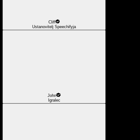
Cliff
Ustanovitelj Speechifyja
John
Igralec