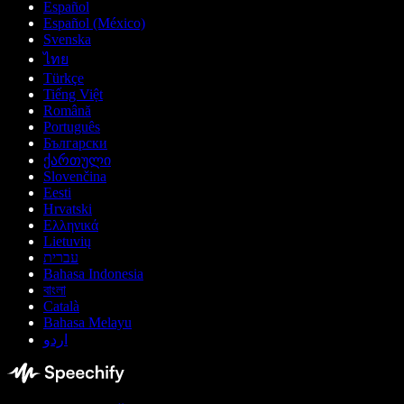
Español
Español (México)
Svenska
ไทย
Türkçe
Tiếng Việt
Română
Português
Български
ქართული
Slovenčina
Eesti
Hrvatski
Ελληνικά
Lietuvių
עברית
Bahasa Indonesia
বাংলা
Català
Bahasa Melayu
اردو