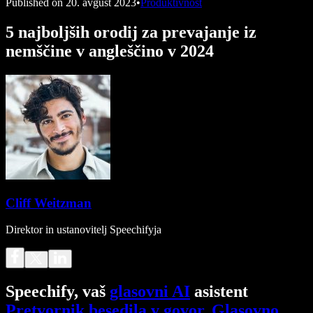
Published on
20. avgust 2023
•
Produktivnost
5 najboljših orodij za prevajanje iz
nemščine v angleščino v 2024
Cliff Weitzman
Direktor in ustanovitelj Speechifyja
Speechify, vaš
glasovni AI
asistent
Pretvornik besedila v govor
.
Glasovno