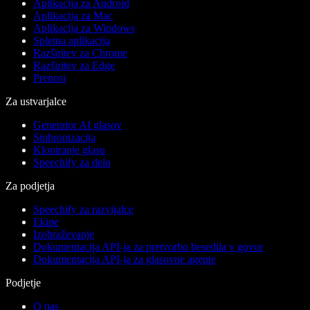
Aplikacija za Android
Aplikacija za Mac
Aplikacija za Windows
Spletna aplikacija
Razširitev za Chrome
Razširitev za Edge
Prenosi
Za ustvarjalce
Generator AI glasov
Sinhronizacija
Kloniranje glasu
Speechify za delo
Za podjetja
Speechify za razvijalce
Ekipe
Izobraževanje
Dokumentacija API-ja za pretvorbo besedila v govor
Dokumentacija API-ja za glasovne agente
Podjetje
O nas