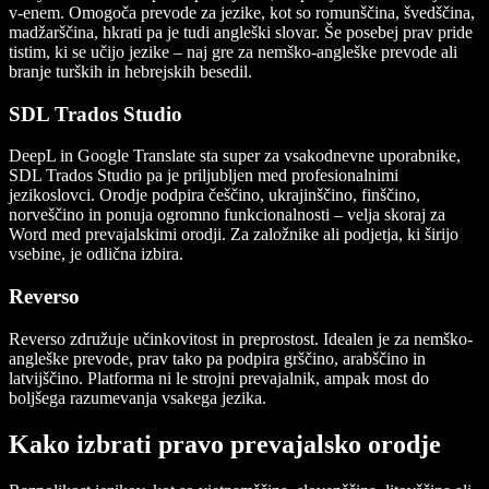
v-enem. Omogoča prevode za jezike, kot so romunščina, švedščina,
madžarščina, hkrati pa je tudi angleški slovar. Še posebej prav pride
tistim, ki se učijo jezike – naj gre za nemško-angleške prevode ali
branje turških in hebrejskih besedil.
SDL Trados Studio
DeepL in Google Translate sta super za vsakodnevne uporabnike,
SDL Trados Studio pa je priljubljen med profesionalnimi
jezikoslovci. Orodje podpira češčino, ukrajinščino, finščino,
norveščino in ponuja ogromno funkcionalnosti – velja skoraj za
Word med prevajalskimi orodji. Za založnike ali podjetja, ki širijo
vsebine, je odlična izbira.
Reverso
Reverso združuje učinkovitost in preprostost. Idealen je za nemško-
angleške prevode, prav tako pa podpira grščino, arabščino in
latvijščino. Platforma ni le strojni prevajalnik, ampak most do
boljšega razumevanja vsakega jezika.
Kako izbrati pravo prevajalsko orodje