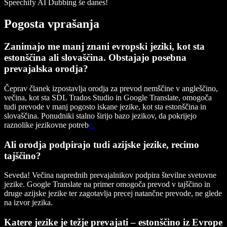
Speechify AI Dubbing še danes!
Pogosta vprašanja
Zanimajo me manj znani evropski jeziki, kot sta
estonščina ali slovaščina. Obstajajo posebna
prevajalska orodja?
Čeprav članek izpostavlja orodja za prevod nemščine v angleščino,
večina, kot sta SDL Trados Studio in Google Translate, omogoča
tudi prevode v manj pogosto iskane jezike, kot sta estonščina in
slovaščina. Ponudniki stalno širijo bazo jezikov, da pokrijejo
raznolike jezikovne potreb
e.
Ali orodja podpirajo tudi azijske jezike, recimo
tajščino?
Seveda! Večina naprednih prevajalnikov podpira številne svetovne
jezike. Google Translate na primer omogoča prevod v tajščino in
druge azijske jezike ter zagotavlja precej natančne prevode, ne glede
na izvor jezika.
Katere jezike je težje prevajati – estonščino iz Evrope