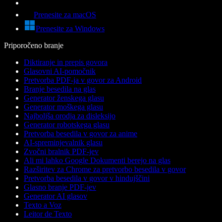
Prenesite za macOS
Prenesite za Windows
Priporočeno branje
Diktiranje in prepis govora
Glasovni AI-pomočnik
Pretvorba PDF-ja v govor za Android
Branje besedila na glas
Generator ženskega glasu
Generator moškega glasu
Najboljša orodja za disleksijo
Generator robotskega glasu
Pretvorba besedila v govor za anime
AI-spreminjevalnik glasu
Zvočni bralnik PDF-jev
Ali mi lahko Google Dokumenti berejo na glas
Razširitev za Chrome za pretvorbo besedila v govor
Pretvorba besedila v govor v hindujščini
Glasno branje PDF-jev
Generator AI glasov
Texto a Voz
Leitor de Texto