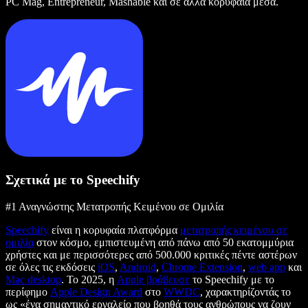
PC Mag, Entrepreneur, Mashable και σε άλλα κορυφαία μέσα.
Σχετικά με το Speechify
#1 Αναγνώστης Μετατροπής Κειμένου σε Ομιλία
Speechify
είναι η κορυφαία πλατφόρμα
μετατροπής κειμένου σε
ομιλία
στον κόσμο, εμπιστευμένη από πάνω από 50 εκατομμύρια
χρήστες και με περισσότερες από 500.000 κριτικές πέντε αστέρων
σε όλες τις εκδόσεις
iOS
,
Android
,
Chrome Extension
,
web app
και
Mac desktop
. Το 2025, η
Apple βράβευσε
το Speechify με το
περίφημο
Apple Design Award
στο
WWDC
, χαρακτηρίζοντάς το
ως «ένα σημαντικό εργαλείο που βοηθά τους ανθρώπους να ζουν