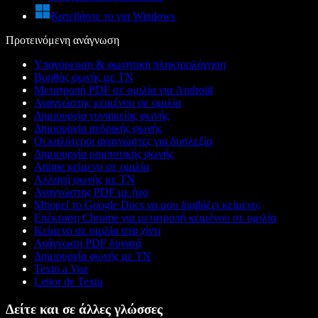
Κατεβάστε το για Windows
Προτεινόμενη ανάγνωση
Υπαγόρευση & φωνητική πληκτρολόγηση
Βοηθός φωνής με ΤΝ
Μετατροπή PDF σε ομιλία για Android
Αναγνώστης κειμένου σε ομιλία
Δημιουργία γυναικείας φωνής
Δημιουργία ανδρικής φωνής
Οι καλύτεροι αναγνώστες για δυσλεξία
Δημιουργία ρομποτικής φωνής
Anime κείμενο σε ομιλία
Αλλαγή φωνής με ΤΝ
Αναγνώστης PDF με ήχο
Μπορεί το Google Docs να μου διαβάζει κείμενο;
Επέκταση Chrome για μετατροπή κειμένου σε ομιλία
Κείμενο σε ομιλία στα χίντι
Ανάγνωση PDF δυνατά
Δημιουργία φωνής με ΤΝ
Texto a Voz
Leitor de Texto
Δείτε και σε άλλες γλώσσες