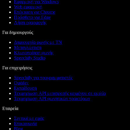
Εφαρμογή για Windows
Web εφαρμογή
Επέκταση για Chrome
Πρόσθετο για Edge
Λήψη εφαρμογής
Για δημιουργούς
Δημιουργία φωνής με ΤΝ
Μεταγλώττιση
Κλωνοποίηση φωνής
Speechify Studio
Για επιχειρήσεις
Speechify για προγραμματιστές
Ομάδες
Εκπαίδευση
Τεκμηρίωση API μετατροπής κειμένου σε ομιλία
Τεκμηρίωση API φωνητικών πρακτόρων
Εταιρεία
Σχετικά με εμάς
Επικοινωνία
Blog