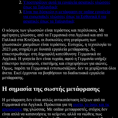
Υποστηρίζουν αυτά τα εργαλεία ασιατικές γλώσσες
όπως τα Ταϊλανδικά;
Είναι πιο δύσκολη η μετάφραση σε online εργαλεία
για ευρωπαϊκές γλώσσες όπως τα Εσθονικά ή για
ασιατικές όπως τα Ταϊλανδικά;
Ο κόσμος των γλωσσών είναι τεράστιος και περίπλοκος. Με
αμέτρητες γλώσσες, από τα Γερμανικά στα Αγγλικά και από τα
Γαλλικά στα Κινέζικα, οι δυσκολίες στη γεφύρωση των
γλωσσικών χασμάτων είναι τεράστιες. Ευτυχώς, η τεχνολογία το
2023 μας στηρίζει με δυνατά εργαλεία μετάφρασης. Ας
επικεντρωθούμε στη δημοφιλή κατεύθυνση: Γερμανικά σε
Αγγλικά. Η γοητεία δεν είναι τυχαία, αφού η Γερμανία υπήρξε
επίκεντρο πολιτισμού, επιστήμης και επιχειρήσεων για αιώνες.
Όμως, παρότι τα Γερμανικά εντυπωσιάζουν, δεν τα χειρίζονται όλοι
άνετα. Εκεί έρχονται να βοηθήσουν τα διαδικτυακά εργαλεία
μετάφρασης.
Η σημασία της σωστής μετάφρασης
Η μετάφραση δεν είναι απλώς αντικατάσταση λέξεων από τα
Γερμανικά στα Αγγλικά. Πρόκειται για τη
ουσία, το ύφος και τις
αποχρώσεις
της γλώσσας. Με online μεταφραστές, στόχος δεν
είναι απλά να κατανοήσεις το κείμενο, αλλά να νιώθεις πως