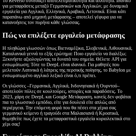
Το Reverso συνδυάζει αποτελεσματικότητα και απλότητα. Ιδανικό
για μεταφράσεις μεταξύ Γερμανικών και Αγγλικών, με δυναμικά
εργαλεία για Αγγλικά, Ελληνικά, Αραβικά, Λετονικά. Είναι κάτι
παραπάνω από μηχανή μετάφρασης – αποτελεί γέφυρα για να
κατανοήσεις τον πυρήνα κάθε γλώσσας.
Πώς να επιλέξετε εργαλείο μετάφρασης
Η πληθώρα γλωσσών όπως Βιετναμέζικα, Σλοβενικά, Λιθουανικά,
Καταλανικά γεννά το εξής ερώτημα: Ποιο εργαλείο να διαλέξω;
Ξεκινήστε αξιολογώντας τα δυνατά του σημεία. Θέλετε API για
ενσωμάτωση; Τότε το DeepL είναι ιδανικό. Για μαθητές που
μελετούν Λατινικά ή λάτρεις της περσικής ποίησης, το Babylon με
ενσωματωμένο αγγλικό λεξικό είναι ό,τι πρέπει.
Οι γλώσσες –Γερμανικά, Αγγλικά, Ινδονησιακά ή Ουρντού–
αποτελούν πύλες σε κουλτούρες, ιστορίες και παραδόσεις. Το
2023, χάρη σε DeepL και Google Μετάφραση, κανείς δεν φοβάται
πια το γλωσσικό εμπόδιο, είτε για δουλειά είτε απλώς από
περιέργεια. Την επόμενη φορά που θα πέσει στα χέρια σας
γερμανικό κείμενο ή τραγούδι στα Μαλαισιανά ή Κροατικά,
θυμηθείτε πως έχετε τα μεταφραστικά εργαλεία κυριολεκτικά στο
χέρι σας!