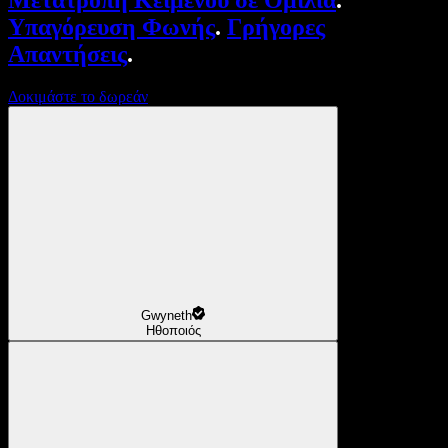
Μετατροπή Κειμένου σε Ομιλία
.
Υπαγόρευση Φωνής
.
Γρήγορες
Απαντήσεις
.
Δοκιμάστε το δωρεάν
Gwyneth
Ηθοποιός