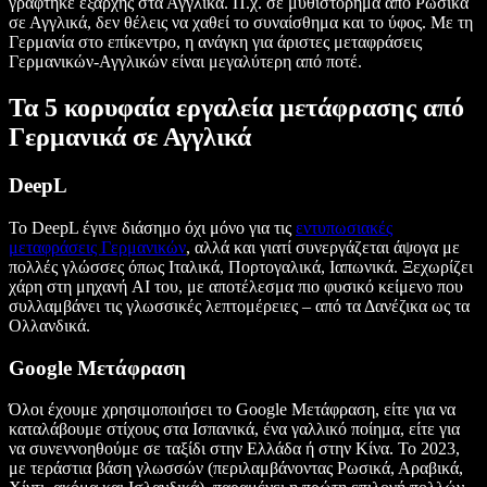
γράφτηκε εξαρχής στα Αγγλικά. Π.χ. σε μυθιστόρημα από Ρωσικά
σε Αγγλικά, δεν θέλεις να χαθεί το συναίσθημα και το ύφος. Με τη
Γερμανία στο επίκεντρο, η ανάγκη για άριστες μεταφράσεις
Γερμανικών-Αγγλικών είναι μεγαλύτερη από ποτέ.
Τα 5 κορυφαία εργαλεία μετάφρασης από
Γερμανικά σε Αγγλικά
DeepL
Το DeepL έγινε διάσημο όχι μόνο για τις
εντυπωσιακές
μεταφράσεις Γερμανικών
, αλλά και γιατί συνεργάζεται άψογα με
πολλές γλώσσες όπως Ιταλικά, Πορτογαλικά, Ιαπωνικά. Ξεχωρίζει
χάρη στη μηχανή AI του, με αποτέλεσμα πιο φυσικό κείμενο που
συλλαμβάνει τις γλωσσικές λεπτομέρειες – από τα Δανέζικα ως τα
Ολλανδικά.
Google Μετάφραση
Όλοι έχουμε χρησιμοποιήσει το Google Μετάφραση, είτε για να
καταλάβουμε στίχους στα Ισπανικά, ένα γαλλικό ποίημα, είτε για
να συνεννοηθούμε σε ταξίδι στην Ελλάδα ή στην Κίνα. Το 2023,
με τεράστια βάση γλωσσών (περιλαμβάνοντας Ρωσικά, Αραβικά,