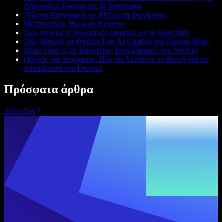
Δημοφιλείς Εφαρμογές & Λογισμικά
Πώς να Ηχογραφείς αν Μισείς τη Φωνή σου;
Μετατροπέας Ήχου σε Κείμενο
Πώς να κάνετε πολλαπλές εργασίες με το Speechify
Πώς Μπορώ να Φτιάξω Ένα AI Chatbot του Εαυτού Μου;
Ποιες είναι οι 10 Καλύτερες Εναλλακτικές του Veed.io;
Οδηγός για Αρχάριους: Πώς να Αλλάξετε τη Φωνή σας με
Soundboard στο Discord
Πρόσφατα άρθρα
Δείτε όλα