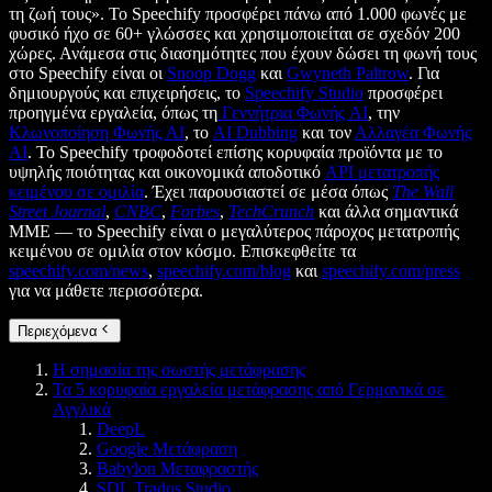
τη ζωή τους». Το Speechify προσφέρει πάνω από 1.000 φωνές με
φυσικό ήχο σε 60+ γλώσσες και χρησιμοποιείται σε σχεδόν 200
χώρες. Ανάμεσα στις διασημότητες που έχουν δώσει τη φωνή τους
στο Speechify είναι οι
Snoop Dogg
και
Gwyneth Paltrow
. Για
δημιουργούς και επιχειρήσεις, το
Speechify Studio
προσφέρει
προηγμένα εργαλεία, όπως τη
Γεννήτρια Φωνής AI
, την
Κλωνοποίηση Φωνής AI
, το
AI Dubbing
και τον
Αλλαγέα Φωνής
AI
. Το Speechify τροφοδοτεί επίσης κορυφαία προϊόντα με το
υψηλής ποιότητας και οικονομικά αποδοτικό
API μετατροπής
κειμένου σε ομιλία
. Έχει παρουσιαστεί σε μέσα όπως
The Wall
Street Journal
,
CNBC
,
Forbes
,
TechCrunch
και άλλα σημαντικά
ΜΜΕ — το Speechify είναι ο μεγαλύτερος πάροχος μετατροπής
κειμένου σε ομιλία στον κόσμο. Επισκεφθείτε τα
speechify.com/news
,
speechify.com/blog
και
speechify.com/press
για να μάθετε περισσότερα.
Περιεχόμενα
Η σημασία της σωστής μετάφρασης
Τα 5 κορυφαία εργαλεία μετάφρασης από Γερμανικά σε
Αγγλικά
DeepL
Google Μετάφραση
Babylon Μεταφραστής
SDL Trados Studio