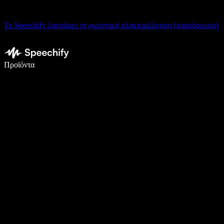
Το Speechify λανσάρει τη φωνητική πληκτρολόγηση (υπαγόρευση)
Γράψτε 5× πιο γρήγορα με φωνητική πληκτρολόγηση
Προϊόντα
Μάθετε περισσότερα