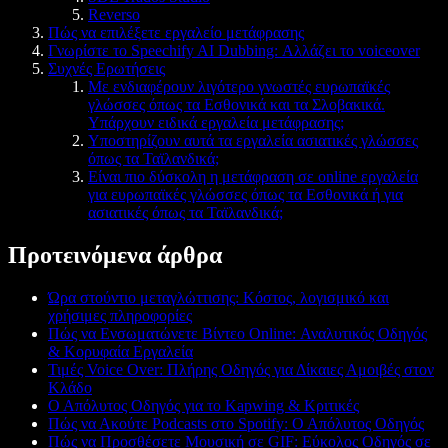
Reverso
Πώς να επιλέξετε εργαλείο μετάφρασης
Γνωρίστε το Speechify AI Dubbing: Αλλάζει το voiceover
Συχνές Ερωτήσεις
Με ενδιαφέρουν λιγότερο γνωστές ευρωπαϊκές
γλώσσες όπως τα Εσθονικά και τα Σλοβακικά.
Υπάρχουν ειδικά εργαλεία μετάφρασης;
Υποστηρίζουν αυτά τα εργαλεία ασιατικές γλώσσες
όπως τα Ταϊλανδικά;
Είναι πιο δύσκολη η μετάφραση σε online εργαλεία
για ευρωπαϊκές γλώσσες όπως τα Εσθονικά ή για
ασιατικές όπως τα Ταϊλανδικά;
Προτεινόμενα άρθρα
Ώρα στούντιο μεταγλώττισης: Κόστος, λογισμικό και
χρήσιμες πληροφορίες
Πώς να Ενσωματώνετε Βίντεο Online: Αναλυτικός Οδηγός
& Κορυφαία Εργαλεία
Τιμές Voice Over: Πλήρης Οδηγός για Δίκαιες Αμοιβές στον
Κλάδο
Ο Απόλυτος Οδηγός για το Kapwing & Κριτικές
Πώς να Ακούτε Podcasts στο Spotify: Ο Απόλυτος Οδηγός
Πώς να Προσθέσετε Μουσική σε GIF: Εύκολος Οδηγός σε