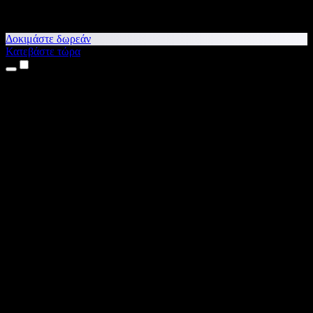
Δοκιμάστε δωρεάν
Κατεβάστε τώρα
Προϊόντα
Κείμενο σε Ομιλία
Εφαρμογές για iPhone & iPad
Εφαρμογή για Android
Επέκταση για Chrome
Επέκταση για Edge
Web εφαρμογή
Εφαρμογή για Mac
Εφαρμογή για Windows