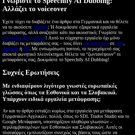
Γνωρίστε το Speechify AI Dubbing:
Αλλάζει το voiceover
Έχετε τύχει να διαβάζετε ένα άρθρο στα Γερμανικά και να θέλετε
να το ακούσετε
ηχητικά
; Ή δοκιμάσατε εξαιρετικά εργαλεία
μετάφρασης, αλλά αναζητάτε κάτι πιο ακουστικό; Γνωρίστε το
Speechify AI Dubbing
! Αυτό το εύχρηστο εργαλείο όχι μόνο
διαβάζει τις μεταφράσεις σας – τους δίνει
φυσική φωνή
σε
iOS
,
Android
ή
PC
. Με ενσωμάτωση παντού, το περιεχόμενό σας
αποκτά φωνητικό πλεονέκτημα. Θέλετε να “ζωντανέψουν” οι
μεταφράσεις σας; Δοκιμάστε το Speechify AI Dubbing!
Συχνές Ερωτήσεις
Με ενδιαφέρουν λιγότερο γνωστές ευρωπαϊκές
γλώσσες όπως τα Εσθονικά και τα Σλοβακικά.
Υπάρχουν ειδικά εργαλεία μετάφρασης;
Αν και το άρθρο εστιάζει κυρίως στα εργαλεία για μετάφραση
Γερμανικών-Αγγλικών, πολλά, όπως το SDL Trados Studio και το
Google Μετάφραση, υποστηρίζουν πληθώρα γλωσσών –
περιλαμβανομένων των Εσθονικών και Σλοβακικών. Αυτές οι
πλατφόρμες εμπλουτίζουν συνεχώς τις βάσεις τους ώστε να