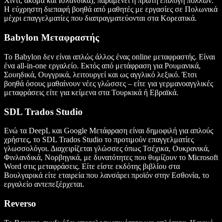
Χίντι, ακόμα και Ισλανδικά), παραμένει η πρώτη επιλογή πολλών.
Η εύχρηστη διεπαφή βοηθά από μαθητές με εργασίες σε Πολωνικά
μέχρι επαγγελματίες που διαπραγματεύονται στα Κορεατικά.
Babylon Μεταφραστής
Το Babylon δεν είναι απλώς άλλος ένας online μεταφραστής. Είναι
ένα all-in-one εργαλείο. Εκτός από μετάφραση για Ρουμανικά,
Σουηδικά, Ουγγρικά, λειτουργεί και ως αγγλικό λεξικό. Έτσι
βοηθά όσους μαθαίνουν νέες γλώσσες – είτε για γερμανοαγγλικές
μεταφράσεις είτε για κείμενα στα Τουρκικά ή Εβραϊκά.
SDL Trados Studio
Ενώ τα DeepL και Google Μετάφραση είναι δημοφιλή για απλούς
χρήστες, το SDL Trados Studio το προτιμούν επαγγελματίες
γλωσσολόγοι. Διαχειρίζεται γλώσσες όπως Τσέχικα, Ουκρανικά,
Φινλανδικά, Νορβηγικά, με δυνατότητες που θυμίζουν το Microsoft
Word στις μεταφράσεις. Είτε είστε εκδότης βιβλίου στα
Βουλγαρικά είτε εταιρεία που λανσάρει προϊόν στην Εσθονία, το
εργαλείο αντεπεξέρχεται.
Reverso