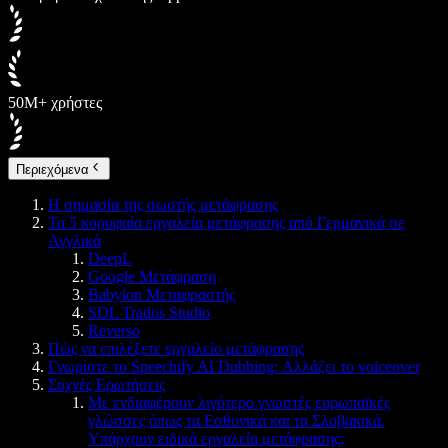
50M+ χρήστες
Περιεχόμενα
Η σημασία της σωστής μετάφρασης
Τα 5 κορυφαία εργαλεία μετάφρασης από Γερμανικά σε
Αγγλικά
DeepL
Google Μετάφραση
Babylon Μεταφραστής
SDL Trados Studio
Reverso
Πώς να επιλέξετε εργαλείο μετάφρασης
Γνωρίστε το Speechify AI Dubbing: Αλλάζει το voiceover
Συχνές Ερωτήσεις
Με ενδιαφέρουν λιγότερο γνωστές ευρωπαϊκές
γλώσσες όπως τα Εσθονικά και τα Σλοβακικά.
Υπάρχουν ειδικά εργαλεία μετάφρασης;