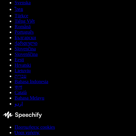
Svenska
ไทย
Türkçe
Tiếng Việt
Română
Português
Български
ქართული
Slovenčina
Slovenščina
Eesti
Hrvatski
Lietuvių
עברית
Bahasa Indonesia
বাংলা
Català
Bahasa Melayu
اردو
Προτιμήσεις cookies
Όροι χρήσης