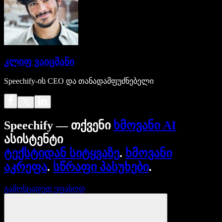
კლიფ ვაიცმანი
Speechify-ის CEO და თანადამფუძნებელი
Speechify — თქვენი
ხმოვანი AI
ასისტენტი
ტექსტიდან სიტყვაზე
.
ხმოვანი
აკრეფა
.
სწრაფი პასუხები
.
გამოსცადეთ უფასოდ