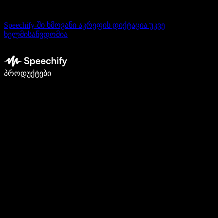
Speechify-ში ხმოვანი აკრეფის დიქტაცია უკვე
ხელმისაწვდომია
დაწერე 5-ჯერ სწრაფად ხმით კარნახით
პროდუქტები
გაიგე მეტი