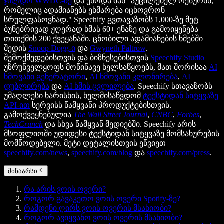
ჯილდო
WWDC-ზე
და უწოდა მას "აუცილებელ რესურსს,
რომელიც ადამიანებს ეხმარება იცხოვრონ
სრულფასოვნად." Speechify გვთავაზობს 1,000-ზე მეტ
ბუნებრივად ჟღერად ხმას 60+ ენაზე და გამოიყენება
თითქმის 200 ქვეყანაში. ცნობილი ადამიანების ხმებში
შედის
Snoop Dogg-ი
და
Gwyneth Paltrow
.
შემოქმედებისთვის და ბიზნესებისთვის
Speechify Studio
უზრუნველყოფს მოწინავე ხელსაწყოებს, მათ შორისაა
AI
ხმოვანი გენერატორი
,
AI ხმოვანი კლონირება
,
AI
დუბლირება
და
AI ხმის ცვლილება
. Speechify სთავაზობს
უმაღლესი ხარისხის, ხელმისაწვდომ
ტექსტიდან სიტყვაზე
API-ით
სერვისს წამყვანი პროდუქტებისთვის.
გამოქვეყნებულია
The Wall Street Journal
,
CNBC
,
Forbes
,
TechCrunch
და სხვა წამყვან მედიებში. Speechify არის
მსოფლიოში უდიდესი ტექსტიდან სიტყვაზე მომსახურების
მომწოდებელი. მეტი დეტალისთვის ეწვიეთ
speechify.com/news
,
speechify.com/blog
და
speechify.com/press
.
შინაარსი
რა არის ვოის ოვერი?
როგორ გავაკეთო ვოის ოვერი Spotify-ზე?
რამდენი ღირს ვოის ოვერის მსახიობი?
როგორ ავიყვანო ვოის ოვერის მსახიობი?