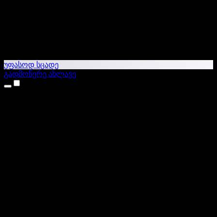
უფასოდ სცადე
გადმოწერე ახლავე
პროდუქტები
ტექსტი ხმაში
iPhone & iPad აპები
Android აპი
Chrome გაფართოება