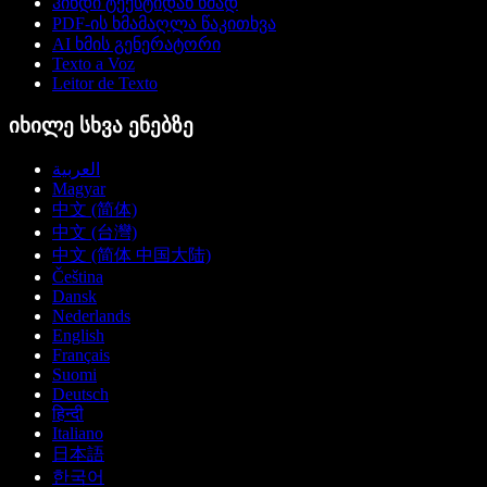
ჰინდი ტექსტიდან ხმად
PDF-ის ხმამაღლა წაკითხვა
AI ხმის გენერატორი
Texto a Voz
Leitor de Texto
იხილე სხვა ენებზე
العربية
Magyar
中文 (简体)
中文 (台灣)
中文 (简体 中国大陆)
Čeština
Dansk
Nederlands
English
Français
Suomi
Deutsch
हिन्दी
Italiano
日本語
한국어