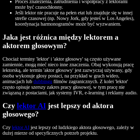
Proces znalezienia, zatrudnienia i współpracy z lektorami
może być czasochłonny.
Jeśli lektor nie pracuje na pełen etat lub znajduje się w innej
strefie czasowej (np. Nowy Jork, gdy jesteś w Los Angeles),
koordynacja harmonogramów może być wyzwaniem.
Jaka jest różnica między lektorem a
aktorem głosowym?
Chociaż terminy 'lektor' i 'aktor głosowy' są często używane
zamiennie, mogą mieć nieco inne znaczenia. Obaj wykonują pracę
lektorską, ale termin 'aktor głosowy' jest zazwyczaj używany, gdy
osoba wykonuje głosy postaci, na przykład w grach wideo,
animacjach lub
dubbingu
filmów zagranicznych. Z kolei 'lektor'
często opisuje szerszy zakres pracy głosowej, w tym pracę nie
związaną z postaciami, jak systemy IVR, e-learning i reklamy audio.
Czy
lektor AI
jest lepszy od aktora
głosowego?
Czy
lektor AI
jest lepszy od ludzkiego aktora głosowego, zależy w
dużej mierze od specyficznych potrzeb projektu.