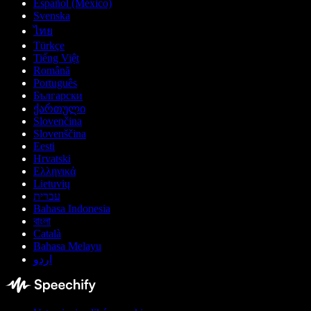
Español (México)
Svenska
ไทย
Türkçe
Tiếng Việt
Română
Português
Български
ქართული
Slovenčina
Slovenščina
Eesti
Hrvatski
Ελληνικά
Lietuvių
עברית
Bahasa Indonesia
বাংলা
Català
Bahasa Melayu
اردو