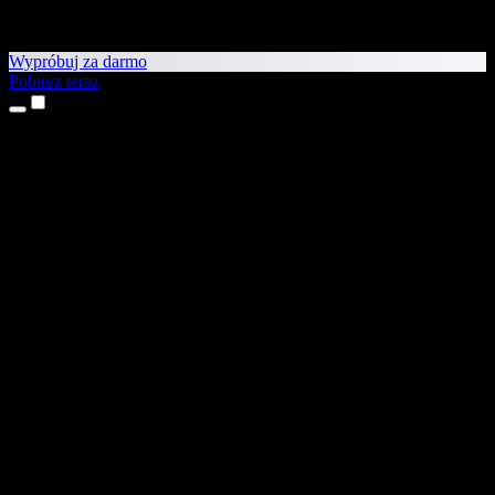
Wypróbuj za darmo
Pobierz teraz
Produkty
Tekst na mowę
Aplikacje na iPhone’a i iPada
Aplikacja na Androida
Rozszerzenie do Chrome
Rozszerzenie do Edge
Aplikacja webowa
Aplikacja na Maca
Aplikacja na Windows