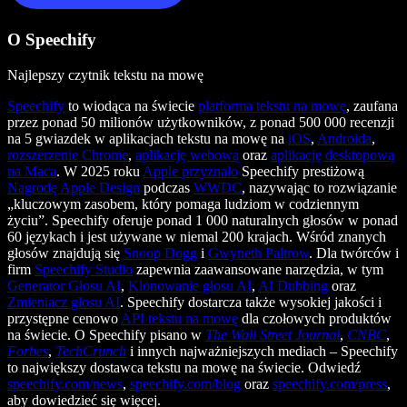
O Speechify
Najlepszy czytnik tekstu na mowę
Speechify
to wiodąca na świecie
platforma tekstu na mowę
, zaufana
przez ponad 50 milionów użytkowników, z ponad 500 000 recenzji
na 5 gwiazdek w aplikacjach tekstu na mowę na
iOS
,
Androida
,
rozszerzenie Chrome
,
aplikację webową
oraz
aplikację desktopową
na Maca
. W 2025 roku
Apple przyznało
Speechify prestiżową
Nagrodę Apple Design
podczas
WWDC
, nazywając to rozwiązanie
„kluczowym zasobem, który pomaga ludziom w codziennym
życiu”. Speechify oferuje ponad 1 000 naturalnych głosów w ponad
60 językach i jest używane w niemal 200 krajach. Wśród znanych
głosów znajdują się
Snoop Dogg
i
Gwyneth Paltrow
. Dla twórców i
firm
Speechify Studio
zapewnia zaawansowane narzędzia, w tym
Generator Głosu AI
,
Klonowanie głosu AI
,
AI Dubbing
oraz
Zmieniacz głosu AI
. Speechify dostarcza także wysokiej jakości i
przystępne cenowo
API tekstu na mowę
dla czołowych produktów
na świecie. O Speechify pisano w
The Wall Street Journal
,
CNBC
,
Forbes
,
TechCrunch
i innych najważniejszych mediach – Speechify
to największy dostawca tekstu na mowę na świecie. Odwiedź
speechify.com/news
,
speechify.com/blog
oraz
speechify.com/press
,
aby dowiedzieć się więcej.