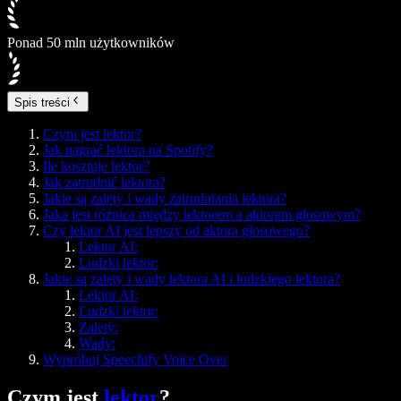
Ponad 50 mln użytkowników
Spis treści
Czym jest lektor?
Jak nagrać lektora na Spotify?
Ile kosztuje lektor?
Jak zatrudnić lektora?
Jakie są zalety i wady zatrudniania lektora?
Jaka jest różnica między lektorem a aktorem głosowym?
Czy lektor AI jest lepszy od aktora głosowego?
Lektor AI:
Ludzki lektor:
Jakie są zalety i wady lektora AI i ludzkiego lektora?
Lektor AI:
Ludzki lektor:
Zalety:
Wady:
Wypróbuj Speechify Voice Over
Czym jest
lektor
?