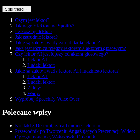
Spis treści
Czym jest lektor?
Jak nagrać lektora na Spotify?
Ile kosztuje lektor?
Jak zatrudnić lektora?
Jakie są zalety i wady zatrudniania lektora?
Jaka jest różnica między lektorem a aktorem głosowym?
Czy lektor AI jest lepszy od aktora głosowego?
Lektor AI:
Ludzki lektor:
Jakie są zalety i wady lektora AI i ludzkiego lektora?
Lektor AI:
Ludzki lektor:
Zalety:
Wady:
Wypróbuj Speechify Voice Over
Polecane wpisy
Kontakt z Descript, e-mail i numer telefonu
Przewodnik po Tworzeniu Angażujących Prezentacji Wideo:
Oprogramowanie, Wskazówki i Techniki