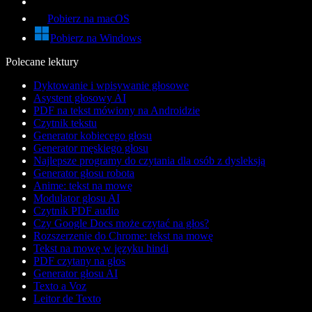
Pobierz na macOS
Pobierz na Windows
Polecane lektury
Dyktowanie i wpisywanie głosowe
Asystent głosowy AI
PDF na tekst mówiony na Androidzie
Czytnik tekstu
Generator kobiecego głosu
Generator męskiego głosu
Najlepsze programy do czytania dla osób z dysleksją
Generator głosu robota
Anime: tekst na mowę
Modulator głosu AI
Czytnik PDF audio
Czy Google Docs może czytać na głos?
Rozszerzenie do Chrome: tekst na mowę
Tekst na mowę w języku hindi
PDF czytany na głos
Generator głosu AI
Texto a Voz
Leitor de Texto