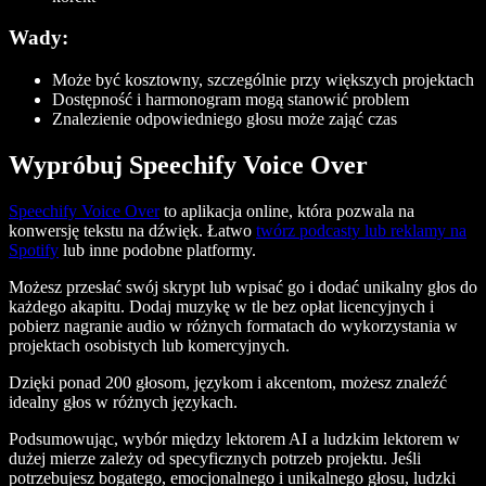
Wady:
Może być kosztowny, szczególnie przy większych projektach
Dostępność i harmonogram mogą stanowić problem
Znalezienie odpowiedniego głosu może zająć czas
Wypróbuj Speechify Voice Over
Speechify Voice Over
to aplikacja online, która pozwala na
konwersję tekstu na dźwięk. Łatwo
twórz podcasty lub reklamy na
Spotify
lub inne podobne platformy.
Możesz przesłać swój skrypt lub wpisać go i dodać unikalny głos do
każdego akapitu. Dodaj muzykę w tle bez opłat licencyjnych i
pobierz nagranie audio w różnych formatach do wykorzystania w
projektach osobistych lub komercyjnych.
Dzięki ponad 200 głosom, językom i akcentom, możesz znaleźć
idealny głos w różnych językach.
Podsumowując, wybór między lektorem AI a ludzkim lektorem w
dużej mierze zależy od specyficznych potrzeb projektu. Jeśli
potrzebujesz bogatego, emocjonalnego i unikalnego głosu, ludzki