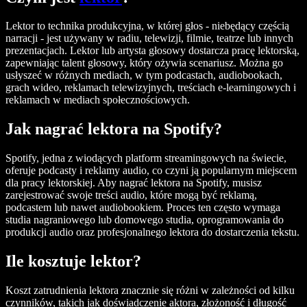
Lektor to technika produkcyjna, w której głos - niebędący częścią
narracji - jest używany w radiu, telewizji, filmie, teatrze lub innych
prezentacjach. Lektor lub artysta głosowy dostarcza pracę lektorską,
zapewniając talent głosowy, który ożywia scenariusz. Można go
usłyszeć w różnych mediach, w tym podcastach, audiobookach,
grach wideo, reklamach telewizyjnych, treściach e-learningowych i
reklamach w mediach społecznościowych.
Jak nagrać lektora na Spotify?
Spotify, jedna z wiodących platform streamingowych na świecie,
oferuje podcasty i reklamy audio, co czyni ją popularnym miejscem
dla pracy lektorskiej. Aby nagrać lektora na Spotify, musisz
zarejestrować swoje treści audio, które mogą być reklamą,
podcastem lub nawet audiobookiem. Proces ten często wymaga
studia nagraniowego lub domowego studia, oprogramowania do
produkcji audio oraz profesjonalnego lektora do dostarczenia tekstu.
Ile kosztuje lektor?
Koszt zatrudnienia lektora znacznie się różni w zależności od kilku
czynników, takich jak doświadczenie aktora, złożoność i długość