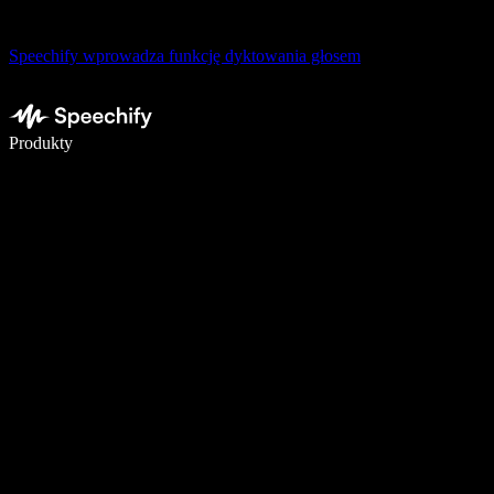
Speechify wprowadza funkcję dyktowania głosem
Pisz 5× szybciej dzięki dyktowaniu głosowemu
Produkty
Dowiedz się więcej