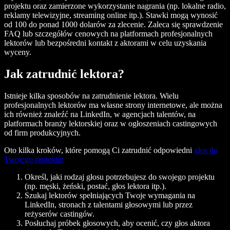
projektu oraz zamierzone wykorzystanie nagrania (np. lokalne radio,
reklamy telewizyjne, streaming online itp.). Stawki mogą wynosić
od 100 do ponad 1000 dolarów za zlecenie. Zaleca się sprawdzenie
FAQ lub szczegółów cenowych na platformach profesjonalnych
lektorów lub bezpośredni kontakt z aktorami w celu uzyskania
wyceny.
Jak zatrudnić lektora?
Istnieje kilka sposobów na zatrudnienie lektora. Wielu
profesjonalnych lektorów ma własne strony internetowe, ale można
ich również znaleźć na LinkedIn, w agencjach talentów, na
platformach branży lektorskiej oraz w ogłoszeniach castingowych
od firm produkcyjnych.
Oto kilka kroków, które pomogą Ci zatrudnić odpowiedni
głos do
Twojego projektu:
Określ, jaki rodzaj głosu potrzebujesz do swojego projektu
(np. męski, żeński, postać, głos lektora itp.).
Szukaj lektorów spełniających Twoje wymagania na
LinkedIn, stronach z talentami głosowymi lub przez
reżyserów castingów.
Posłuchaj próbek głosowych, aby ocenić, czy głos aktora