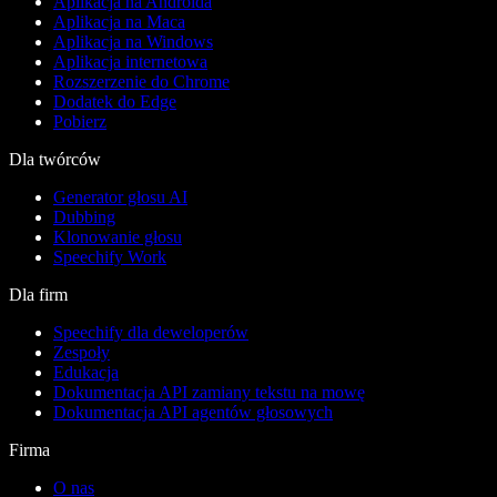
Aplikacja na Androida
Aplikacja na Maca
Aplikacja na Windows
Aplikacja internetowa
Rozszerzenie do Chrome
Dodatek do Edge
Pobierz
Dla twórców
Generator głosu AI
Dubbing
Klonowanie głosu
Speechify Work
Dla firm
Speechify dla deweloperów
Zespoły
Edukacja
Dokumentacja API zamiany tekstu na mowę
Dokumentacja API agentów głosowych
Firma
O nas