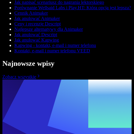
Jak napisać scenariusz do nagrania lektorskiego
Porównanie Wellsaid Labs i Play.HT: Która opcja jest lepsza?
Cennik Animaker
Jak anulować Animaker
Ceny i recenzje Descript
Najlepsze alternatywy dla Animaker
Jak anulować Descript
Jak anulować Kapwing
Kapwing - kontakt, e-mail i numer telefonu
Kontakt, e-mail i numer telefonu VEED
Najnowsze wpisy
Zobacz wszystkie