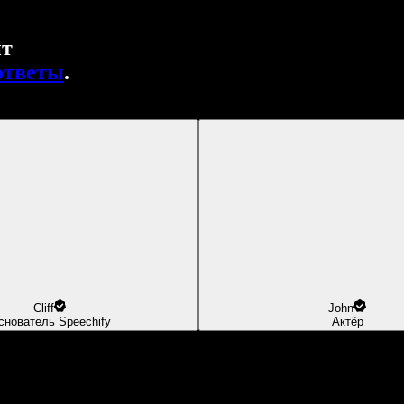
нт
ответы
.
Cliff
John
снователь Speechify
Актёр