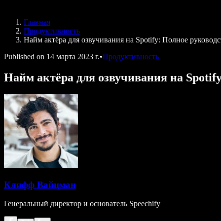
Speechify для DSA
Голосовые агенты SIMBA
Главная
Speechify для разработчиков
Продуктивность
Найм актёра для озвучивания на Spotify: Полное руковод
Published on
14 марта 2023 г.
•
Продуктивность
Найм актёра для озвучивания на Spotif
Клифф Вайцман
Генеральный директор и основатель Speechify