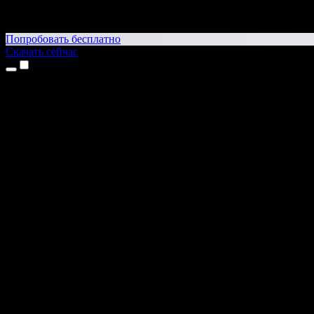
Попробовать бесплатно
Скачать сейчас
Продукты
Текст в речь
Приложение для iPhone и iPad
Приложение для Android
Расширение для Chrome
Расширение для Edge
Веб-приложение
Приложение для Mac
Приложение для Windows