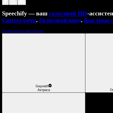
Speechify — ваш
голосовой ИИ
‑ассисте
Синтез речи
.
Голосовой ввод
.
Быстрые 
Попробовать бесплатно
Gwyneth
Актриса
О