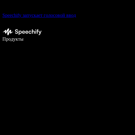
Speechify запускает голосовой ввод
Пишите в 5 раз быстрее с помощью голосового ввода
Продукты
Узнать больше