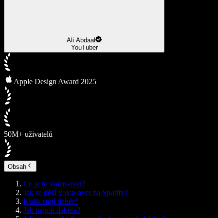
Ali Abdaal
YouTuber
Apple Design Award 2025
50M+ uživatelů
Obsah
Co je to voice-over?
Jak se dělá voice-over na Spotify?
Kolik stojí dabér?
Jak najmu dabéra?