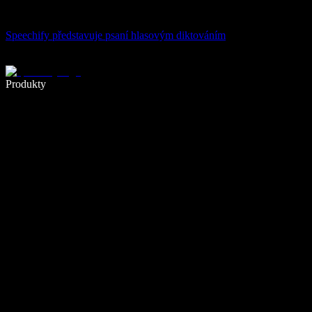
Speechify představuje psaní hlasovým diktováním
Pište 5× rychleji pomocí hlasového diktování
Produkty
Zjistit více