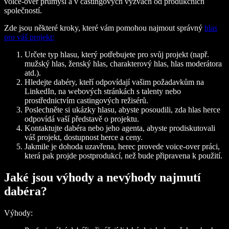
voice-over průmysl a v castingových výzvách od produkčních
společností.
Zde jsou některé kroky, které vám pomohou najmout správný
hlas
pro váš projekt:
Určete typ hlasu, který potřebujete pro svůj projekt (např.
mužský hlas, ženský hlas, charakterový hlas, hlas moderátora
atd.).
Hledejte dabéry, kteří odpovídají vašim požadavkům na
LinkedIn, na webových stránkách s talenty nebo
prostřednictvím castingových režisérů.
Poslechněte si ukázky hlasu, abyste posoudili, zda hlas herce
odpovídá vaší představě o projektu.
Kontaktujte dabéra nebo jeho agenta, abyste prodiskutovali
váš projekt, dostupnost herce a ceny.
Jakmile je dohoda uzavřena, herec provede voice-over práci,
která pak projde postprodukcí, než bude připravena k použití.
Jaké jsou výhody a nevýhody najmutí
dabéra?
Výhody: