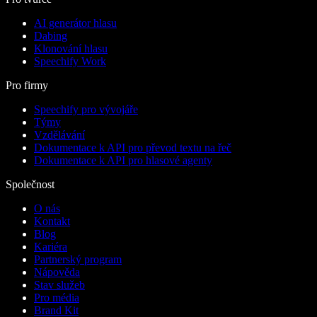
AI generátor hlasu
Dabing
Klonování hlasu
Speechify Work
Pro firmy
Speechify pro vývojáře
Týmy
Vzdělávání
Dokumentace k API pro převod textu na řeč
Dokumentace k API pro hlasové agenty
Společnost
O nás
Kontakt
Blog
Kariéra
Partnerský program
Nápověda
Stav služeb
Pro média
Brand Kit