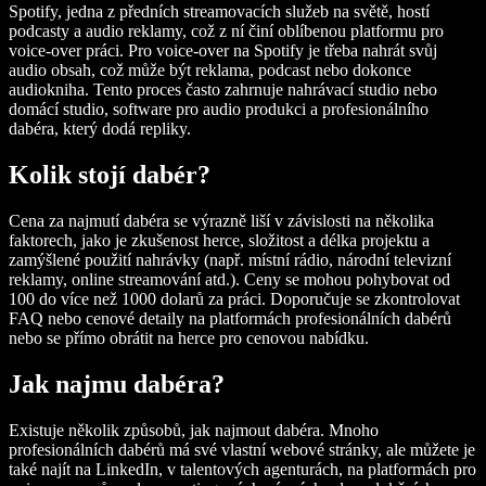
Spotify, jedna z předních streamovacích služeb na světě, hostí
podcasty a audio reklamy, což z ní činí oblíbenou platformu pro
voice-over práci. Pro voice-over na Spotify je třeba nahrát svůj
audio obsah, což může být reklama, podcast nebo dokonce
audiokniha. Tento proces často zahrnuje nahrávací studio nebo
domácí studio, software pro audio produkci a profesionálního
dabéra, který dodá repliky.
Kolik stojí dabér?
Cena za najmutí dabéra se výrazně liší v závislosti na několika
faktorech, jako je zkušenost herce, složitost a délka projektu a
zamýšlené použití nahrávky (např. místní rádio, národní televizní
reklamy, online streamování atd.). Ceny se mohou pohybovat od
100 do více než 1000 dolarů za práci. Doporučuje se zkontrolovat
FAQ nebo cenové detaily na platformách profesionálních dabérů
nebo se přímo obrátit na herce pro cenovou nabídku.
Jak najmu dabéra?
Existuje několik způsobů, jak najmout dabéra. Mnoho
profesionálních dabérů má své vlastní webové stránky, ale můžete je
také najít na LinkedIn, v talentových agenturách, na platformách pro