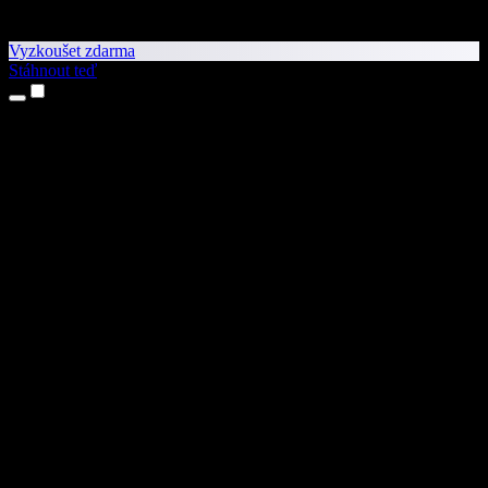
Vyzkoušet zdarma
Stáhnout teď
Produkty
Převod textu na řeč
Aplikace pro iPhone a iPad
Aplikace pro Android
Rozšíření pro Chrome
Rozšíření pro Edge
Webová aplikace
Aplikace pro Mac
Aplikace pro Windows
AI generátor hlasu
Přenos hlasu
Dabing
Klonování hlasu