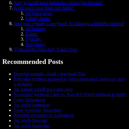
Jaký je rozdíl mezi dabérem a hlasovým hercem?
Je AI voice-over lepší než dabér?
AI Voice-over:
Lidský dabér:
Jaké jsou výhody a nevýhody AI dabingu a lidského dabéra?
AI Dabing:
Dabér:
Výhody:
Nevýhody:
Vyzkoušejte Speechify Voice Over
Recommended Posts
Descript kontakt, email a telefonní číslo
Průvodce tvorbou poutavých video prezentací: Software, tipy
a techniky
Jak napsat scénář pro voice over
Porovnání Wellsaid Labs vs. Play.HT: Která možnost je lepší?
Ceny Animakeru
Jak zrušit Animaker
Ceny a recenze Descriptu
Nejlepší alternativy k Animakeru
Jak zrušit Descript
Jak zrušit Kapwing