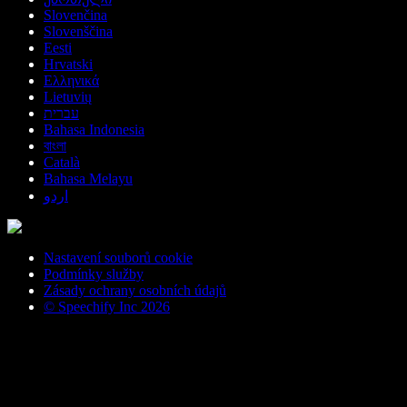
Slovenčina
Slovenščina
Eesti
Hrvatski
Ελληνικά
Lietuvių
עברית
Bahasa Indonesia
বাংলা
Català
Bahasa Melayu
اردو
Nastavení souborů cookie
Podmínky služby
Zásady ochrany osobních údajů
© Speechify Inc 2026