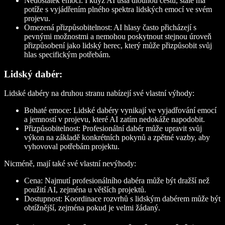
Nedostatek emocí:
I když AI ušla dlouhou cestu, stále má
potíže s vyjádřením plného spektra lidských emocí ve svém
projevu.
Omezená přizpůsobitelnost:
AI hlasy často přicházejí s
pevnými možnostmi a nemohou poskytnout stejnou úroveň
přizpůsobení jako lidský herec, který může přizpůsobit svůj
hlas specifickým potřebám.
Lidský dabér:
Lidské dabéry na druhou stranu nabízejí své vlastní výhody:
Bohaté emoce:
Lidské dabéry vynikají ve vyjadřování emocí
a jemností v projevu, které AI zatím nedokáže napodobit.
Přizpůsobitelnost:
Profesionální dabér může upravit svůj
výkon na základě konkrétních pokynů a zpětné vazby, aby
vyhovoval potřebám projektu.
Nicméně, mají také své vlastní nevýhody:
Cena:
Najmutí profesionálního dabéra může být dražší než
použití AI, zejména u větších projektů.
Dostupnost:
Koordinace rozvrhů s lidským dabérem může být
obtížnější, zejména pokud je velmi žádaný.