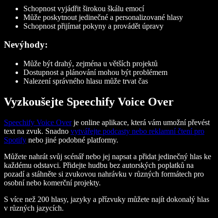
Schopnost vyjádřit širokou škálu emocí
Může poskytnout jedinečné a personalizované hlasy
Schopnost přijímat pokyny a provádět úpravy
Nevýhody:
Může být drahý, zejména u větších projektů
Dostupnost a plánování mohou být problémem
Nalezení správného hlasu může trvat čas
Vyzkoušejte Speechify Voice Over
Speechify Voice Over
je online aplikace, která vám umožní převést
text na zvuk. Snadno
vytvářejte podcasty nebo reklamní čtení pro
Spotify
nebo jiné podobné platformy.
Můžete nahrát svůj scénář nebo jej napsat a přidat jedinečný hlas ke
každému odstavci. Přidejte hudbu bez autorských poplatků na
pozadí a stáhněte si zvukovou nahrávku v různých formátech pro
osobní nebo komerční projekty.
S více než 200 hlasy, jazyky a přízvuky můžete najít dokonalý hlas
v různých jazycích.