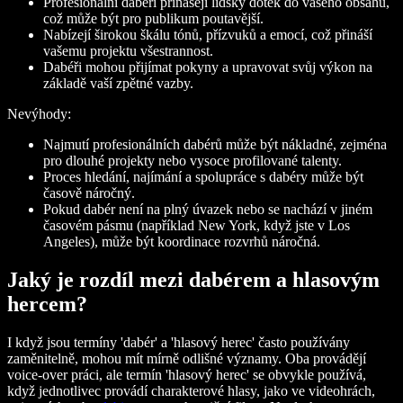
Profesionální dabéři přinášejí lidský dotek do vašeho obsahu,
což může být pro publikum poutavější.
Nabízejí širokou škálu tónů, přízvuků a emocí, což přináší
vašemu projektu všestrannost.
Dabéři mohou přijímat pokyny a upravovat svůj výkon na
základě vaší zpětné vazby.
Nevýhody:
Najmutí profesionálních dabérů může být nákladné, zejména
pro dlouhé projekty nebo vysoce profilované talenty.
Proces hledání, najímání a spolupráce s dabéry může být
časově náročný.
Pokud dabér není na plný úvazek nebo se nachází v jiném
časovém pásmu (například New York, když jste v Los
Angeles), může být koordinace rozvrhů náročná.
Jaký je rozdíl mezi dabérem a hlasovým
hercem?
I když jsou termíny 'dabér' a 'hlasový herec' často používány
zaměnitelně, mohou mít mírně odlišné významy. Oba provádějí
voice-over práci, ale termín 'hlasový herec' se obvykle používá,
když jednotlivec provádí charakterové hlasy, jako ve videohrách,