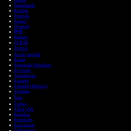
Dansk
Nederlands
English
Français
Suomi
Deutsch
हिन्दी
Italiano
日本語
한국어
Norsk bokmål
Polski
Português Brasileiro
Русский
Українська
Español
Español (México)
Svenska
ไทย
Türkçe
Tiếng Việt
Română
Português
Български
ქართული