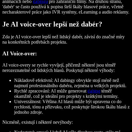
animacích nebo
dabingu
pro zahraniční filmy. Na druhou stranu,
'dabér' se často používá k popisu širší škály hlasové práce, včetně
necharakterové práce jako IVR systémy, eLearning a audio reklamy.
Je AI voice-over lepší než dabér?
Zda je AI voice-over lepší než lidský dabér, závisí do značné míry
na konkrétních potřebách projektu.
AI Voice-over:
AI voice-overy se rychle vyvíjejí, přičemž některé jsou téměř
nerozeznatelné od lidských hlasů. Poskytují některé výhody:
Nákladově efektivní:
AI dabingy obvykle stojí méně než
najmutí profesionálního dabéra, zejména u velkých projektů.
Rychlé zpracování:
AI může generovat
dabing
téměř
okamžitě, což je ideální pro projekty s krátkými termíny.
Univerzálnost:
Většina AI hlasů může být upravena co do
rychlosti, tónu a přízvuku, což poskytuje širokou škálu hlasů z
jednoho zdroje.
Nicméně, existují i některé nevýhody: