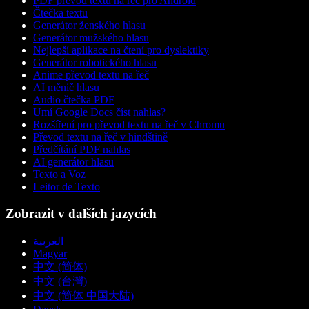
PDF převod textu na řeč pro Android
Čtečka textu
Generátor ženského hlasu
Generátor mužského hlasu
Nejlepší aplikace na čtení pro dyslektiky
Generátor robotického hlasu
Anime převod textu na řeč
AI měnič hlasu
Audio čtečka PDF
Umí Google Docs číst nahlas?
Rozšíření pro převod textu na řeč v Chromu
Převod textu na řeč v hindštině
Předčítání PDF nahlas
AI generátor hlasu
Texto a Voz
Leitor de Texto
Zobrazit v dalších jazycích
العربية
Magyar
中文 (简体)
中文 (台灣)
中文 (简体 中国大陆)