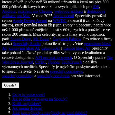
kterou důvěřuje více než 50 milionů uživatelů a která má přes 500
000 pětihvězdičkových recenzí na svých aplikacích pro
iOS
,
Android
,
rozšíření pro Chrome
,
webovou aplikaci
a
desktopové
aplikace pro Mac
. V roce 2025
Apple ocenil
Speechify prestižní
cenou
Apple Design Award
na
WWDC
a označil ji za „klíčový
nástroj, který pomáhá lidem žít jejich životy.“ Speechify nabízí více
než 1 000 přirozeně znějících hlasů v 60+ jazycích a používá se ve
skoro 200 zemích. Mezi celebrity, jejichž hlasy jsou k dispozici,
patří
Snoop Dogg
,
Mr. Beast
a
Gwyneth Paltrow
. Pro tvůrce a firmy
nabízí
Speechify Studio
pokročilé nástroje, včetně
generátoru hlasů
AI
,
klonování hlasů AI
,
dabingu AI
a
měniče hlasů AI
. Speechify
také pohání špičkové produkty díky svému vysoce kvalitnímu a
cenově dostupnému
API pro text-to-speech
. O Speechify psali v
The
Wall Street Journal
,
CNBC
,
Forbes
,
TechCrunch
a dalších
významných médiích. Speechify je největším poskytovatelem text-
to-speech na světě. Navštivte
speechify.com/news
,
speechify.com/blog
a
speechify.com/press
pro více informací.
Obsah
Co je to voice-over?
Jak se dělá voice-over na Spotify?
Kolik stojí dabér?
Jak najmu dabéra?
Jaké jsou výhody a nevýhody najmutí dabéra?