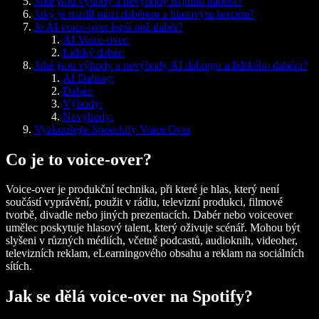
Jaké jsou výhody a nevýhody najmutí dabéra?
Jaký je rozdíl mezi dabérem a hlasovým hercem?
Je AI voice-over lepší než dabér?
AI Voice-over:
Lidský dabér:
Jaké jsou výhody a nevýhody AI dabingu a lidského dabéra?
AI Dabing:
Dabér:
Výhody:
Nevýhody:
Vyzkoušejte Speechify Voice Over
Co je to voice-over?
Voice-over je produkční technika, při které je hlas, který není
součástí vyprávění, použit v rádiu, televizní produkci, filmové
tvorbě, divadle nebo jiných prezentacích. Dabér nebo voiceover
umělec poskytuje hlasový talent, který oživuje scénář. Mohou být
slyšeni v různých médiích, včetně podcastů, audioknih, videoher,
televizních reklam, eLearningového obsahu a reklam na sociálních
sítích.
Jak se dělá voice-over na Spotify?