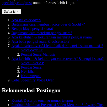
speechify.com/press
untuk informasi lebih lanjut.
Daftar isi
Apa itu voice-over?
Bagaimana cara membuat voice-over di Spotify?
Berapa biaya pengisi suara?
Bagaimana cara merekrut pengisi suara?
Apa kelebihan & kekurangan merekrut pengisi suara?
Apa beda pengisi suara & voice actor?
Apakah voice-over AI lebih baik dari pengisi suara manusia?
Voice-over AI:
Pengisi Suara Manusia:
Apa kelebihan & kekurangan voice-over AI & pengisi suara?
Voice Over AI:
Pengisi Suara:
Kelebihan:
Kekurangan:
Coba Speechify Voice Over
Rekomendasi Postingan
Kontak Descript: email & nomor telepon
Panduan Membuat Presentasi Video Menarik: Software, Tips,