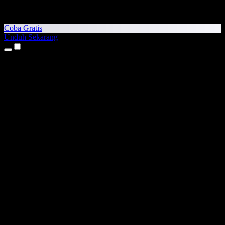
Coba Gratis
Unduh Sekarang
Produk
Teks ke Suara
Aplikasi iPhone & iPad
Aplikasi Android
Ekstensi Chrome
Ekstensi Edge
Aplikasi Web
Aplikasi Mac
Aplikasi Windows