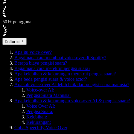
50J+ pengguna
Daftar isi
Apa itu voice-over?
Bagaimana cara membuat voice-over di Spotify?
Berapa biaya pengisi suara?
Bagaimana cara merekrut pengisi suara?
Apa kelebihan & kekurangan merekrut pengisi suara?
Apa beda pengisi suara & voice actor?
Apakah voice-over AI lebih baik dari pengisi suara manusia?
Voice-over AI:
Pengisi Suara Manusia:
Apa kelebihan & kekurangan voice-over AI & pengisi suara?
Voice Over AI:
Pengisi Suara:
Kelebihan:
Kekurangan:
Coba Speechify Voice Over