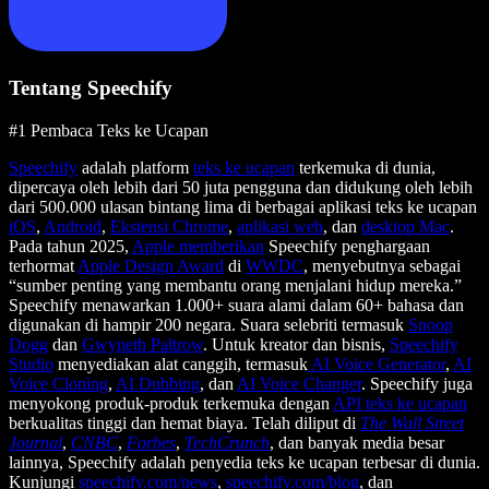
Tentang Speechify
#1 Pembaca Teks ke Ucapan
Speechify
adalah platform
teks ke ucapan
terkemuka di dunia,
dipercaya oleh lebih dari 50 juta pengguna dan didukung oleh lebih
dari 500.000 ulasan bintang lima di berbagai aplikasi teks ke ucapan
iOS
,
Android
,
Ekstensi Chrome
,
aplikasi web
, dan
desktop Mac
.
Pada tahun 2025,
Apple memberikan
Speechify penghargaan
terhormat
Apple Design Award
di
WWDC
, menyebutnya sebagai
“sumber penting yang membantu orang menjalani hidup mereka.”
Speechify menawarkan 1.000+ suara alami dalam 60+ bahasa dan
digunakan di hampir 200 negara. Suara selebriti termasuk
Snoop
Dogg
dan
Gwyneth Paltrow
. Untuk kreator dan bisnis,
Speechify
Studio
menyediakan alat canggih, termasuk
AI Voice Generator
,
AI
Voice Cloning
,
AI Dubbing
, dan
AI Voice Changer
. Speechify juga
menyokong produk-produk terkemuka dengan
API teks ke ucapan
berkualitas tinggi dan hemat biaya. Telah diliput di
The Wall Street
Journal
,
CNBC
,
Forbes
,
TechCrunch
, dan banyak media besar
lainnya, Speechify adalah penyedia teks ke ucapan terbesar di dunia.
Kunjungi
speechify.com/news
,
speechify.com/blog
, dan