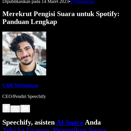
Dipublikasikan pada
14 Maret 2023
•
Produktivitas
Merekrut Pengisi Suara untuk Spotify:
Panduan Lengkap
Cliff Weitzman
CEO/Pendiri Speechify
Speechify, asisten
AI Suara
Anda
Teks ke Ucapan
.
Pengetikan Suara
.