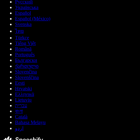
Русский
Українська
Español
Español (México)
Svenska
ไทย
Türkçe
Tiếng Việt
Română
Português
Български
ქართული
Slovenčina
Slovenščina
Eesti
Hrvatski
Ελληνικά
Lietuvių
עברית
বাংলা
Català
Bahasa Melayu
اردو