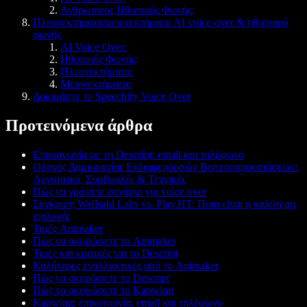
Ανθρώπινος Ηθοποιός Φωνής:
Πλεονεκτήματα/μειονεκτήματα AI voice-over & ηθοποιού
φωνής
AI Voice Over:
Ηθοποιός Φωνής:
Πλεονεκτήματα:
Μειονεκτήματα:
Δοκιμάστε το Speechify Voice Over
Προτεινόμενα άρθρα
Επικοινωνία με τη Descript: email και τηλέφωνο
Οδηγός Δημιουργίας Ενδιαφερουσών Βιντεοπαρουσιάσεων:
Λογισμικό, Συμβουλές & Τεχνικές
Πώς να γράψετε σενάριο για voice over
Σύγκριση Wellsaid Labs vs. Play.HT: Ποια είναι η καλύτερη
επιλογή;
Τιμές Animaker
Πώς να ακυρώσετε το Animaker
Τιμές και κριτικές για το Descript
Καλύτερες εναλλακτικές από το Animaker
Πώς να ακυρώσετε το Descript
Πώς να ακυρώσετε το Kapwing
Kapwing: επικοινωνία, email και τηλέφωνο