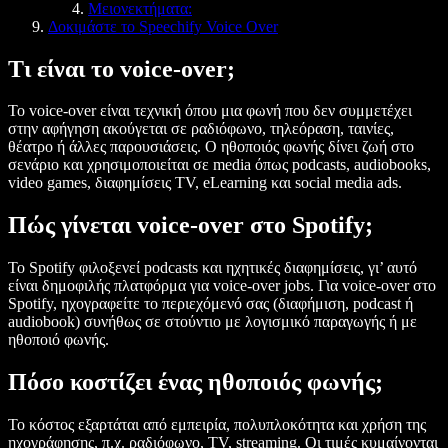
Μειονεκτήματα:
Δοκιμάστε το Speechify Voice Over
Τι είναι το voice-over;
Το voice-over είναι τεχνική όπου μια φωνή που δεν συμμετέχει
στην αφήγηση ακούγεται σε ραδιόφωνο, τηλεόραση, ταινίες,
θέατρο ή άλλες παρουσιάσεις. Ο ηθοποιός φωνής δίνει ζωή στο
σενάριο και χρησιμοποιείται σε media όπως podcasts, audiobooks,
video games, διαφημίσεις TV, eLearning και social media ads.
Πώς γίνεται voice-over στο Spotify;
Το Spotify φιλοξενεί podcasts και ηχητικές διαφημίσεις, γι’ αυτό
είναι δημοφιλής πλατφόρμα για voice-over jobs. Για voice-over στο
Spotify, ηχογραφείτε το περιεχόμενό σας (διαφήμιση, podcast ή
audiobook) συνήθως σε στούντιο με λογισμικό παραγωγής ή με
ηθοποιό φωνής.
Πόσο κοστίζει ένας ηθοποιός φωνής;
Το κόστος εξαρτάται από εμπειρία, πολυπλοκότητα και χρήση της
ηχογράφησης, π.χ. ραδιόφωνο, TV, streaming. Οι τιμές κυμαίνονται