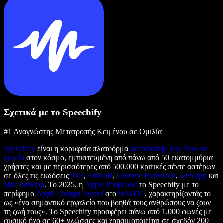
Σχετικά με το Speechify
#1 Αναγνώστης Μετατροπής Κειμένου σε Ομιλία
Speechify
είναι η κορυφαία πλατφόρμα
μετατροπής κειμένου σε
ομιλία
στον κόσμο, εμπιστευμένη από πάνω από 50 εκατομμύρια
χρήστες και με περισσότερες από 500.000 κριτικές πέντε αστέρων
σε όλες τις εκδόσεις
iOS
,
Android
,
Chrome Extension
,
web app
και
Mac desktop
. Το 2025, η
Apple βράβευσε
το Speechify με το
περίφημο
Apple Design Award
στο
WWDC
, χαρακτηρίζοντάς το
ως «ένα σημαντικό εργαλείο που βοηθά τους ανθρώπους να ζουν
τη ζωή τους». Το Speechify προσφέρει πάνω από 1.000 φωνές με
φυσικό ήχο σε 60+ γλώσσες και χρησιμοποιείται σε σχεδόν 200