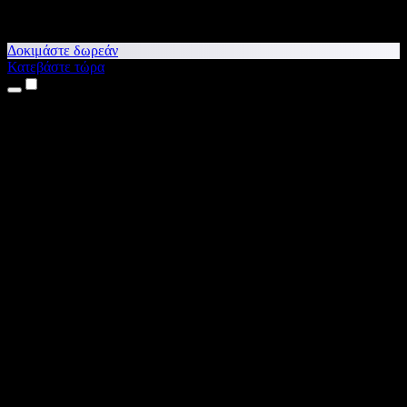
Δοκιμάστε δωρεάν
Κατεβάστε τώρα
Προϊόντα
Κείμενο σε Ομιλία
Εφαρμογές για iPhone & iPad
Εφαρμογή για Android
Επέκταση για Chrome
Επέκταση για Edge
Web εφαρμογή
Εφαρμογή για Mac
Εφαρμογή για Windows