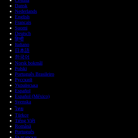
Čeština
Dansk
Nederlands
English
Français
Suomi
Deutsch
हिन्दी
Italiano
日本語
한국어
Norsk bokmål
Polski
Português Brasileiro
Русский
Українська
Español
Español (México)
Svenska
ไทย
Türkçe
Tiếng Việt
Română
Português
Български