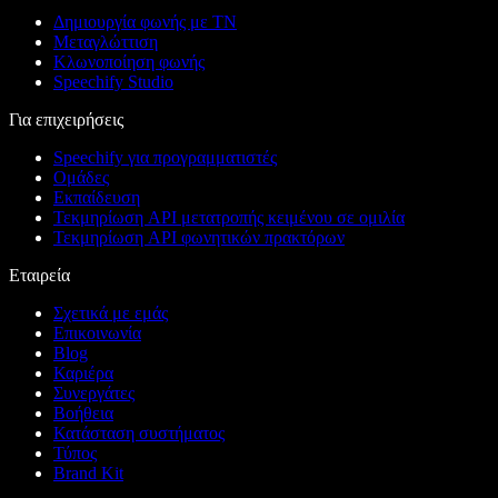
Δημιουργία φωνής με ΤΝ
Μεταγλώττιση
Κλωνοποίηση φωνής
Speechify Studio
Για επιχειρήσεις
Speechify για προγραμματιστές
Ομάδες
Εκπαίδευση
Τεκμηρίωση API μετατροπής κειμένου σε ομιλία
Τεκμηρίωση API φωνητικών πρακτόρων
Εταιρεία
Σχετικά με εμάς
Επικοινωνία
Blog
Καριέρα
Συνεργάτες
Βοήθεια
Κατάσταση συστήματος
Τύπος
Brand Kit