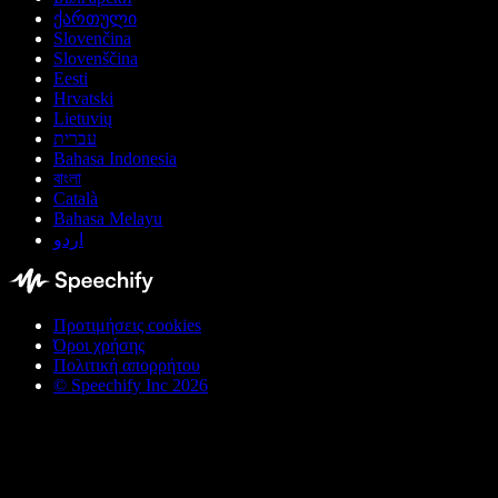
ქართული
Slovenčina
Slovenščina
Eesti
Hrvatski
Lietuvių
עברית
Bahasa Indonesia
বাংলা
Català
Bahasa Melayu
اردو
Προτιμήσεις cookies
Όροι χρήσης
Πολιτική απορρήτου
© Speechify Inc 2026