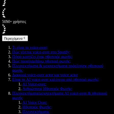
50M+ χρήστες
Περιεχόμενα
Τι είναι το voice-over;
Πώς γίνεται voice-over στο Spotify;
Πόσο κοστίζει ένας ηθοποιός φωνής;
Πώς προσλαμβάνω ηθοποιό φωνής;
Πλεονεκτήματα & μειονεκτήματα πρόσληψης ηθοποιού
φωνής
Διαφορά voice-over actor και voice actor
Είναι το AI voice-over καλύτερο από ηθοποιό φωνής;
AI Voice-over:
Ανθρώπινος Ηθοποιός Φωνής:
Πλεονεκτήματα/μειονεκτήματα AI voice-over & ηθοποιού
φωνής
AI Voice Over:
Ηθοποιός Φωνής:
Πλεονεκτήματα: