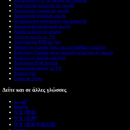
Μετατροπή PDF σε ομιλία για Android
Αναγνώστης κειμένου σε ομιλία
Δημιουργία γυναικείας φωνής
Δημιουργία ανδρικής φωνής
Οι καλύτεροι αναγνώστες για δυσλεξία
Δημιουργία ρομποτικής φωνής
Anime κείμενο σε ομιλία
Αλλαγή φωνής με ΤΝ
Αναγνώστης PDF με ήχο
Μπορεί το Google Docs να μου διαβάζει κείμενο;
Επέκταση Chrome για μετατροπή κειμένου σε ομιλία
Κείμενο σε ομιλία στα χίντι
Ανάγνωση PDF δυνατά
Δημιουργία φωνής με ΤΝ
Texto a Voz
Leitor de Texto
Δείτε και σε άλλες γλώσσες
العربية
Magyar
中文 (简体)
中文 (台灣)
中文 (简体 中国大陆)