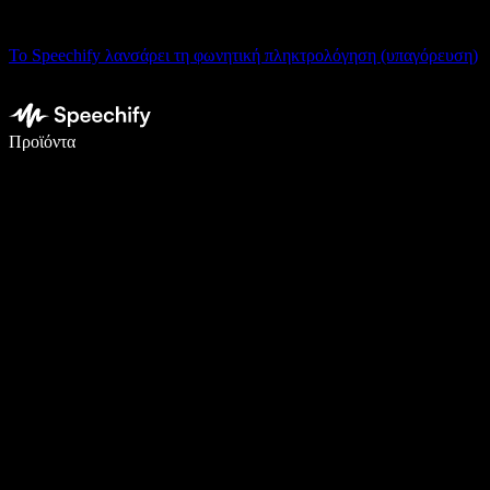
Το Speechify λανσάρει τη φωνητική πληκτρολόγηση (υπαγόρευση)
Γράψτε 5× πιο γρήγορα με φωνητική πληκτρολόγηση
Προϊόντα
Μάθετε περισσότερα