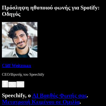
Πρόσληψη ηθοποιού φωνής για Spotify:
Οδηγός
Cliff Weitzman
CEO/Ιδρυτής του Speechify
Speechify, ο
AI Βοηθός Φωνής σας
.
Μετατροπή Κειμένου σε Ομιλία
.