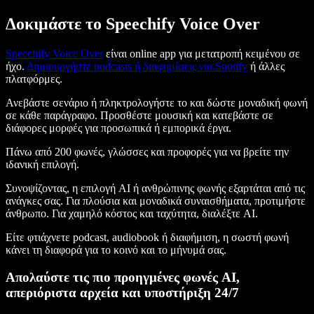
Δοκιμάστε το Speechify Voice Over
Speechify Voice Over
είναι online app για μετατροπή κειμένου σε
ήχο.
Δημιουργήστε podcasts ή διαφημίσεις για Spotify
ή άλλες
πλατφόρμες.
Ανεβάστε σενάριο ή πληκτρολογήστε το και δώστε μοναδική φωνή
σε κάθε παράγραφο. Προσθέστε μουσική και κατεβάστε σε
διάφορες μορφές για προσωπικά ή εμπορικά έργα.
Πάνω από 200 φωνές, γλώσσες και προφορές για να βρείτε την
ιδανική επιλογή.
Συνοψίζοντας, η επιλογή AI ή ανθρώπινης φωνής εξαρτάται από τις
ανάγκες σας. Για πλούσια και μοναδικά συναισθήματα, προτιμήστε
άνθρωπο. Για χαμηλό κόστος και ταχύτητα, διαλέξτε AI.
Είτε φτιάχνετε podcast, audiobook ή διαφήμιση, η σωστή φωνή
κάνει τη διαφορά για το κοινό και το μήνυμά σας.
Απολαύστε τις πιο προηγμένες φωνές AI,
απεριόριστα αρχεία και υποστήριξη 24/7