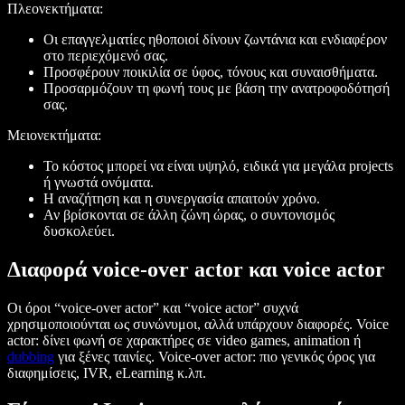
Πλεονεκτήματα:
Οι επαγγελματίες ηθοποιοί δίνουν ζωντάνια και ενδιαφέρον
στο περιεχόμενό σας.
Προσφέρουν ποικιλία σε ύφος, τόνους και συναισθήματα.
Προσαρμόζουν τη φωνή τους με βάση την ανατροφοδότησή
σας.
Μειονεκτήματα:
Το κόστος μπορεί να είναι υψηλό, ειδικά για μεγάλα projects
ή γνωστά ονόματα.
Η αναζήτηση και η συνεργασία απαιτούν χρόνο.
Αν βρίσκονται σε άλλη ζώνη ώρας, ο συντονισμός
δυσκολεύει.
Διαφορά voice-over actor και voice actor
Οι όροι “voice-over actor” και “voice actor” συχνά
χρησιμοποιούνται ως συνώνυμοι, αλλά υπάρχουν διαφορές. Voice
actor: δίνει φωνή σε χαρακτήρες σε video games, animation ή
dubbing
για ξένες ταινίες. Voice-over actor: πιο γενικός όρος για
διαφημίσεις, IVR, eLearning κ.λπ.