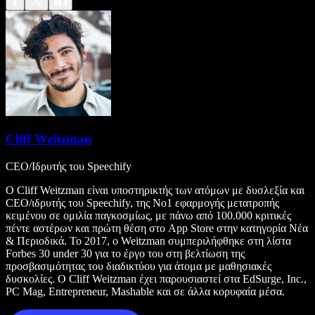
Cliff Weitzman
CEO/Ιδρυτής του Speechify
Ο Cliff Weitzman είναι υποστηρικτής των ατόμων με δυσλεξία και
CEO/ιδρυτής του Speechify, της Νο1 εφαρμογής μετατροπής
κειμένου σε ομιλία παγκοσμίως, με πάνω από 100.000 κριτικές
πέντε αστέρων και πρώτη θέση στο App Store στην κατηγορία Νέα
& Περιοδικά. Το 2017, ο Weitzman συμπεριλήφθηκε στη λίστα
Forbes 30 under 30 για το έργο του στη βελτίωση της
προσβασιμότητας του διαδικτύου για άτομα με μαθησιακές
δυσκολίες. Ο Cliff Weitzman έχει παρουσιαστεί στα EdSurge, Inc.,
PC Mag, Entrepreneur, Mashable και σε άλλα κορυφαία μέσα.