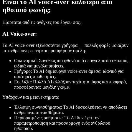
Είναι το AI voice-over καλύτερο από
ηθοποιό φωνής;
Εξαρτάται από τις ανάγκες του έργου σας.
AI Voice-over:
Τα AI voice-over εξελίσσονται γρήγορα — πολλές φορές μοιάζουν
με ανθρώπινη φωνή και προσφέρουν οφέλη:
Οικονομικό:
Συνήθως πιο φθηνό από επαγγελματία ηθοποιό,
ειδικά για μεγάλα projects.
Γρήγορο:
Το AI δημιουργεί voice-over άμεσα, ιδανικό για
αυστηρές προθεσμίες.
Ευελιξία:
Πολλά AI αλλάζουν ταχύτητα, ύφος και προφορά,
προσφέροντας μεγάλη γκάμα.
Υπάρχουν και μειονεκτήματα:
Έλλειψη συναισθήματος:
Το AI δυσκολεύεται να αποδώσει
ανθρώπινα συναισθήματα.
Περιορισμένες ρυθμίσεις:
Το AI δεν έχει την
παραμετροποίηση και προσαρμογή ενός ανθρώπου
ηθοποιού.