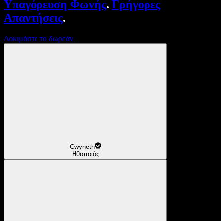
Υπαγόρευση Φωνής
.
Γρήγορες
Απαντήσεις
.
Δοκιμάστε το δωρεάν
Gwyneth
Ηθοποιός