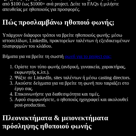
από $100 έως $1000+ ανά project. Δείτε τα FAQs ή μιλήστε
απευθείας με ηθοποιούς για προσφορές.
Πώς προσλαμβάνω ηθοποιό φωνής;
Υπάρχουν διάφοροι τρόποι να βρείτε ηθοποιούς φωνής: μέσω
ιστοσελίδων, LinkedIn, πρακτορείων ταλέντων ή εξειδικευμένων
πλατφορμών του κλάδου.
Βήματα για να βρείτε τη σωστή
φωνή για το project σας:
Ορίστε τον τύπο φωνής (ανδρική, γυναικεία, χαρακτήρας,
εκφωνητής κ.λπ.).
Ψάξτε σε LinkedIn, sites ταλέντων ή μέσω casting directors.
Ακούστε δείγματα για να βρείτε τη φωνή που ταιριάζει στο
έργο σας.
Επικοινωνήστε για διαθεσιμότητα και τιμές.
Αφού συμφωνήσετε, ο ηθοποιός ηχογραφεί και ακολουθεί
post-production.
Πλεονεκτήματα & μειονεκτήματα
πρόσληψης ηθοποιού φωνής