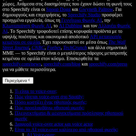
χώρες. Ανάμεσα στις διασημότητες που έχουν δώσει τη φωνή τους
στο Speechify είναι οι
Snoop Dogg
και
Gwyneth Paltrow
. Για
δημιουργούς και επιχειρήσεις, το
Speechify Studio
προσφέρει
προηγμένα εργαλεία, όπως τη
Γεννήτρια Φωνής AI
, την
Κλωνοποίηση Φωνής AI
, το
AI Dubbing
και τον
Αλλαγέα Φωνής
AI
. Το Speechify τροφοδοτεί επίσης κορυφαία προϊόντα με το
υψηλής ποιότητας και οικονομικά αποδοτικό
API μετατροπής
κειμένου σε ομιλία
. Έχει παρουσιαστεί σε μέσα όπως
The Wall
Street Journal
,
CNBC
,
Forbes
,
TechCrunch
και άλλα σημαντικά
ΜΜΕ — το Speechify είναι ο μεγαλύτερος πάροχος μετατροπής
κειμένου σε ομιλία στον κόσμο. Επισκεφθείτε τα
speechify.com/news
,
speechify.com/blog
και
speechify.com/press
για να μάθετε περισσότερα.
Περιεχόμενα
Τι είναι το voice-over;
Πώς γίνεται voice-over στο Spotify;
Πόσο κοστίζει ένας ηθοποιός φωνής;
Πώς προσλαμβάνω ηθοποιό φωνής;
Πλεονεκτήματα & μειονεκτήματα πρόσληψης ηθοποιού
φωνής
Διαφορά voice-over actor και voice actor
Είναι το AI voice-over καλύτερο από ηθοποιό φωνής;
AI Voice-over: