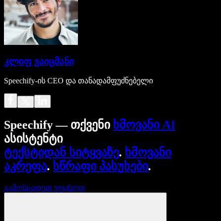
კლიფ ვაიცმანი
Speechify-ის CEO და თანადამფუძნებელი
Speechify — თქვენი
ხმოვანი AI
ასისტენტი
ტექსტიდან სიტყვაზე
.
ხმოვანი
აკრეფა
.
სწრაფი პასუხები
.
გამოსცადეთ უფასოდ