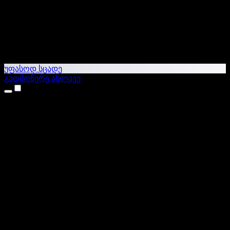
უფასოდ სცადე
გადმოწერე ახლავე
პროდუქტები
ტექსტი ხმაში
iPhone & iPad აპები
Android აპი
Chrome გაფართოება