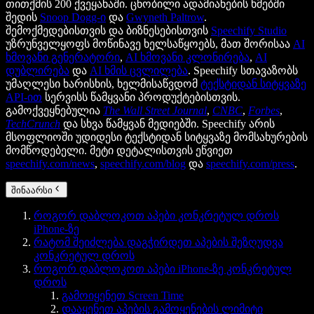
თითქმის 200 ქვეყანაში. ცნობილი ადამიანების ხმებში
შედის
Snoop Dogg-ი
და
Gwyneth Paltrow
.
შემოქმედებისთვის და ბიზნესებისთვის
Speechify Studio
უზრუნველყოფს მოწინავე ხელსაწყოებს, მათ შორისაა
AI
ხმოვანი გენერატორი
,
AI ხმოვანი კლონირება
,
AI
დუბლირება
და
AI ხმის ცვლილება
. Speechify სთავაზობს
უმაღლესი ხარისხის, ხელმისაწვდომ
ტექსტიდან სიტყვაზე
API-ით
სერვისს წამყვანი პროდუქტებისთვის.
გამოქვეყნებულია
The Wall Street Journal
,
CNBC
,
Forbes
,
TechCrunch
და სხვა წამყვან მედიებში. Speechify არის
მსოფლიოში უდიდესი ტექსტიდან სიტყვაზე მომსახურების
მომწოდებელი. მეტი დეტალისთვის ეწვიეთ
speechify.com/news
,
speechify.com/blog
და
speechify.com/press
.
შინაარსი
როგორ დაბლოკოთ აპები კონკრეტულ დროს
iPhone-ზე
რატომ შეიძლება დაგჭირდეთ აპების შეზღუდვა
კონკრეტულ დროს
როგორ დაბლოკოთ აპები iPhone-ზე კონკრეტულ
დროს
გამოიყენეთ Screen Time
დააყენეთ აპების გამოყენების ლიმიტი