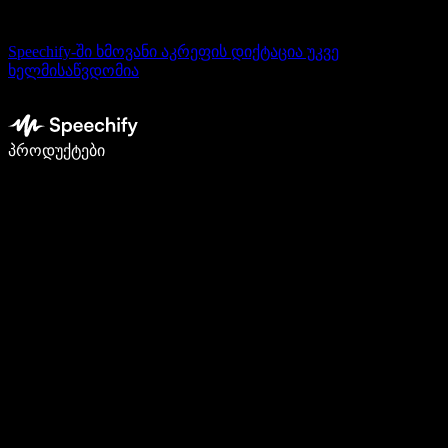
Speechify-ში ხმოვანი აკრეფის დიქტაცია უკვე
ხელმისაწვდომია
დაწერე 5-ჯერ სწრაფად ხმით კარნახით
პროდუქტები
გაიგე მეტი