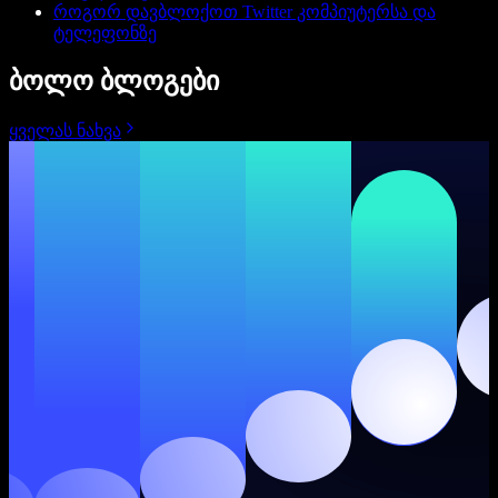
როგორ დავბლოქოთ Twitter კომპიუტერსა და
ტელეფონზე
ბოლო ბლოგები
ყველას ნახვა