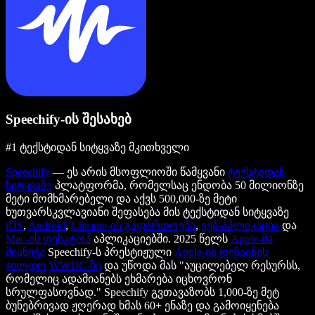
Speechify-ის შესახებ
#1 ტექსტიდან სიტყვაზე მკითხველი
Speechify
— ეს არის მსოფლიოში წამყვანი
ტექსტიდან
სიტყვაზე
პლატფორმა, რომელსაც ენდობა 50 მილიონზე
მეტი მომხმარებელი და აქვს 500,000-ზე მეტი
ხუთვარსკვლავიანი შეფასება მის ტექსტიდან სიტყვაზე
iOS
,
Android
,
Chrome-ის გაფართოება
,
ვებ-აპლიკაცია
და
Mac-ის დესკტოპ
აპლიკაციებში. 2025 წელს
Apple-მა
მიანიჭა
Speechify-ს პრესტიჟული
Apple-ის დიზაინის
ჯილდო
WWDC-ზე
და უწოდა მას "აუცილებელ რესურსს,
რომელიც ადამიანებს ეხმარება იცხოვრონ
სრულფასოვნად." Speechify გვთავაზობს 1,000-ზე მეტ
ბუნებრივად ჟღერად ხმას 60+ ენაზე და გამოიყენება