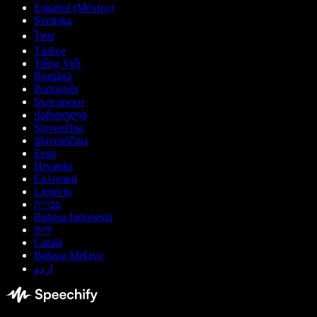
Español (México)
Svenska
ไทย
Türkçe
Tiếng Việt
Română
Português
Български
ქართული
Slovenčina
Slovenščina
Eesti
Hrvatski
Ελληνικά
Lietuvių
עברית
Bahasa Indonesia
বাংলা
Català
Bahasa Melayu
اردو