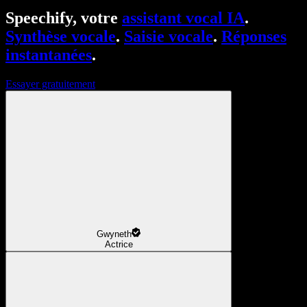
Speechify, votre
assistant vocal IA
.
Synthèse vocale
.
Saisie vocale
.
Réponses
instantanées
.
Essayer gratuitement
Gwyneth
Actrice