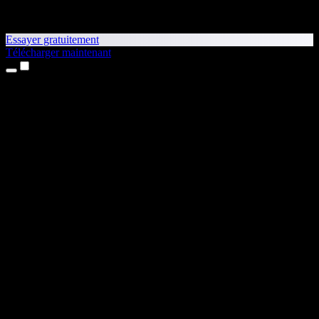
Essayer gratuitement
Télécharger maintenant
Produits
Synthèse vocale
Apps iPhone et iPad
App Android
Extension Chrome
Extension Edge
Application web
App Mac
App Windows