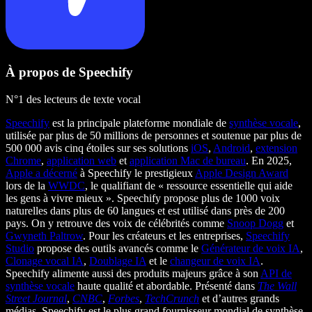
À propos de Speechify
N°1 des lecteurs de texte vocal
Speechify
est la principale plateforme mondiale de
synthèse vocale
,
utilisée par plus de 50 millions de personnes et soutenue par plus de
500 000 avis cinq étoiles sur ses solutions
iOS
,
Android
,
extension
Chrome
,
application web
et
application Mac de bureau
. En 2025,
Apple a décerné
à Speechify le prestigieux
Apple Design Award
lors de la
WWDC
, le qualifiant de « ressource essentielle qui aide
les gens à vivre mieux ». Speechify propose plus de 1000 voix
naturelles dans plus de 60 langues et est utilisé dans près de 200
pays. On y retrouve des voix de célébrités comme
Snoop Dogg
et
Gwyneth Paltrow
. Pour les créateurs et les entreprises,
Speechify
Studio
propose des outils avancés comme le
Générateur de voix IA
,
Clonage vocal IA
,
Doublage IA
et le
changeur de voix IA
.
Speechify alimente aussi des produits majeurs grâce à son
API de
synthèse vocale
haute qualité et abordable. Présenté dans
The Wall
Street Journal
,
CNBC
,
Forbes
,
TechCrunch
et d’autres grands
médias, Speechify est le plus grand fournisseur mondial de synthèse