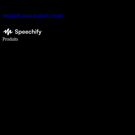
Speechify lance la dictée vocale
Écrivez 5× plus vite grâce à la dictée vocale
Produits
En savoir plus