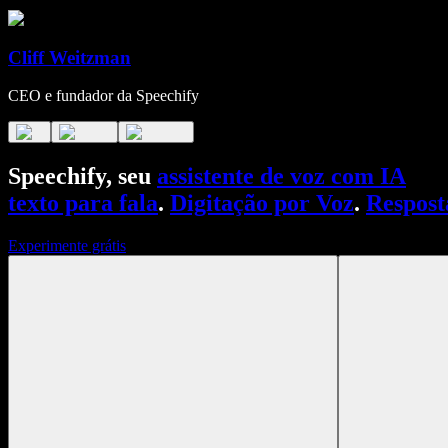
Cliff Weitzman
CEO e fundador da Speechify
Speechify, seu
assistente de voz com IA
texto para fala
.
Digitação por Voz
.
Respost
Experimente grátis