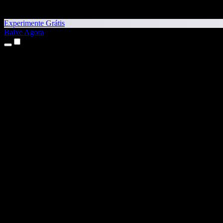
Experimente Grátis
Baixe Agora
Produtos
Texto para Fala
Apps para iPhone e iPad
App para Android
Extensão para Chrome
Extensão para Edge
App Web
App para Mac
App para Windows
Gerador de Voz com IA
Dublagem de Voz
Dublagem
Clonagem de Voz