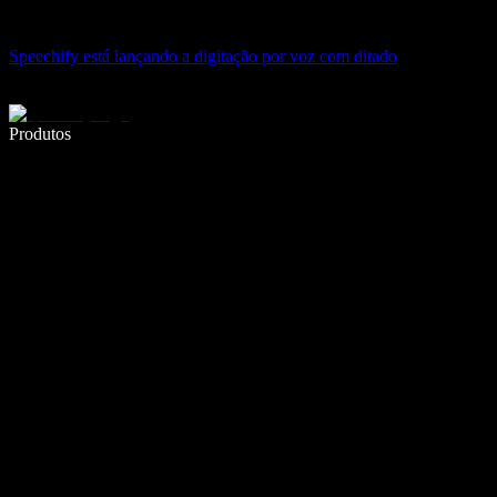
Speechify está lançando a digitação por voz com ditado
Escreva 5× mais rápido com digitação por voz
Produtos
Saiba mais