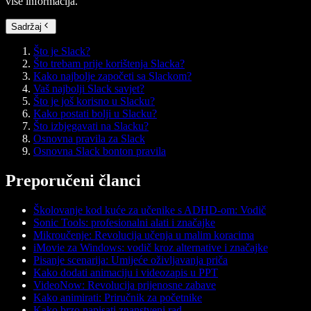
više informacija.
Sadržaj
Što je Slack?
Što trebam prije korištenja Slacka?
Kako najbolje započeti sa Slackom?
Vaš najbolji Slack savjet?
Što je još korisno u Slacku?
Kako postati bolji u Slacku?
Što izbjegavati na Slacku?
Osnovna pravila za Slack
Osnovna Slack bonton pravila
Preporučeni članci
Školovanje kod kuće za učenike s ADHD-om: Vodič
Sonic Tools: profesionalni alati i značajke
Mikroučenje: Revolucija učenja u malim koracima
iMovie za Windows: vodič kroz alternative i značajke
Pisanje scenarija: Umijeće oživljavanja priča
Kako dodati animaciju i videozapis u PPT
VideoNow: Revolucija prijenosne zabave
Kako animirati: Priručnik za početnike
Kako brzo napisati znanstveni rad