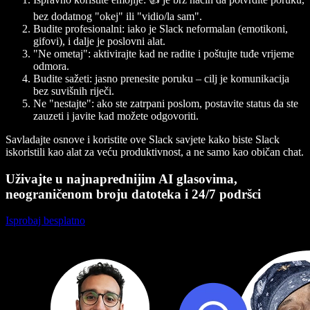
bez dodatnog "okej" ili "vidio/la sam".
Budite profesionalni: iako je Slack neformalan (emotikoni,
gifovi), i dalje je poslovni alat.
"Ne ometaj": aktivirajte kad ne radite i poštujte tuđe vrijeme
odmora.
Budite sažeti: jasno prenesite poruku – cilj je komunikacija
bez suvišnih riječi.
Ne "nestajte": ako ste zatrpani poslom, postavite status da ste
zauzeti i javite kad možete odgovoriti.
Savladajte osnove i koristite ove Slack savjete kako biste Slack
iskoristili kao alat za veću produktivnost, a ne samo kao običan chat.
Uživajte u najnaprednijim AI glasovima,
neograničenom broju datoteka i 24/7 podršci
Isprobaj besplatno