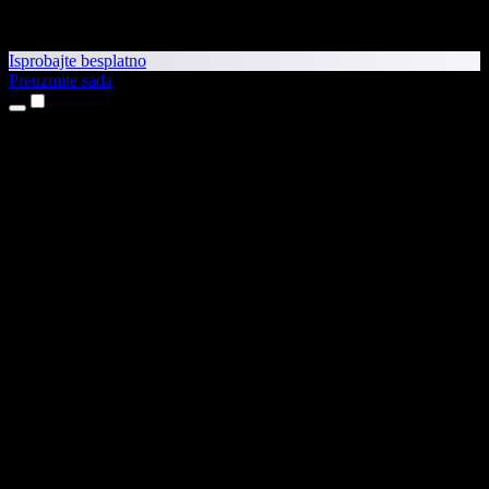
Isprobajte besplatno
Preuzmite sada
Proizvodi
Pretvaranje teksta u govor
Aplikacije za iPhone i iPad
Aplikacija za Android
Proširenje za Chrome
Proširenje za Edge
Web-aplikacija
Aplikacija za Mac
Aplikacija za Windows