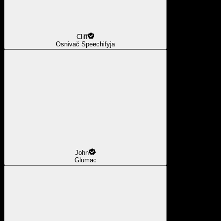
Cliff
Osnivač Speechifyja
John
Glumac