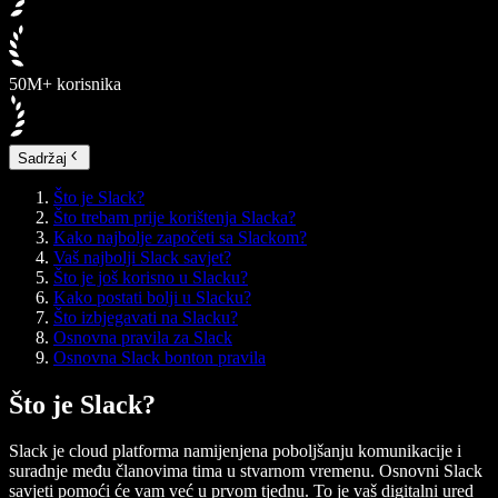
50M+ korisnika
Sadržaj
Što je Slack?
Što trebam prije korištenja Slacka?
Kako najbolje započeti sa Slackom?
Vaš najbolji Slack savjet?
Što je još korisno u Slacku?
Kako postati bolji u Slacku?
Što izbjegavati na Slacku?
Osnovna pravila za Slack
Osnovna Slack bonton pravila
Što je Slack?
Slack je cloud platforma namijenjena poboljšanju komunikacije i
suradnje među članovima tima u stvarnom vremenu. Osnovni Slack
savjeti pomoći će vam već u prvom tjednu. To je vaš digitalni ured