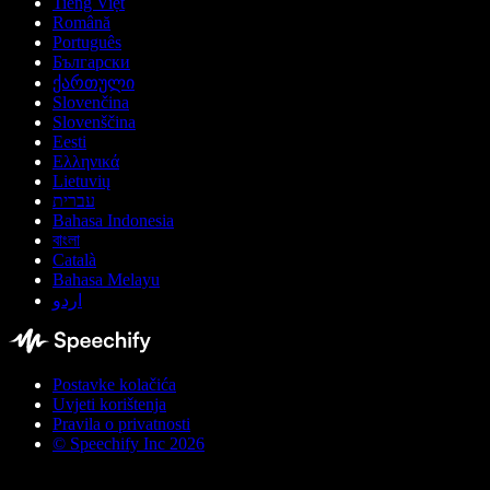
Tiếng Việt
Română
Português
Български
ქართული
Slovenčina
Slovenščina
Eesti
Ελληνικά
Lietuvių
עברית
Bahasa Indonesia
বাংলা
Català
Bahasa Melayu
اردو
Postavke kolačića
Uvjeti korištenja
Pravila o privatnosti
© Speechify Inc 2026