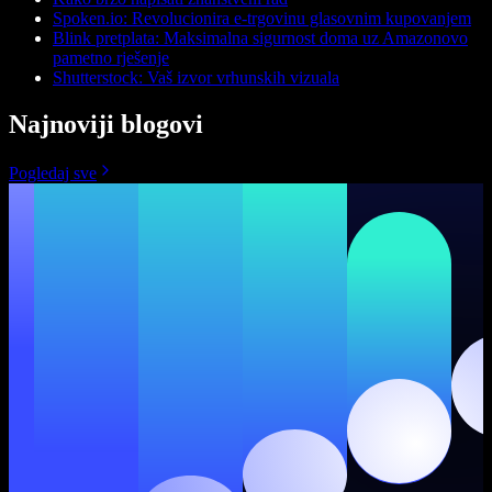
Spoken.io: Revolucionira e-trgovinu glasovnim kupovanjem
Blink pretplata: Maksimalna sigurnost doma uz Amazonovo
pametno rješenje
Shutterstock: Vaš izvor vrhunskih vizuala
Najnoviji blogovi
Pogledaj sve