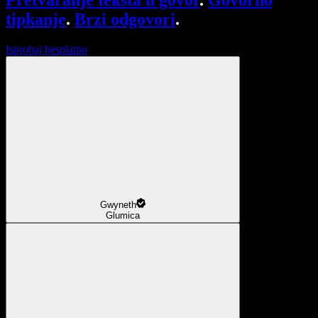
Pretvaranje teksta u govor
.
Govorno
tipkanje
.
Brzi odgovori
.
Isprobaj besplatno
Gwyneth
Glumica