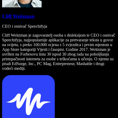
Cliff Weitzman
CEO i osnivač Speechifyja
Cliff Weitzman je zagovaratelj osoba s disleksijom te CEO i osnivač
Speechifyja, najpopularnije aplikacije za pretvaranje teksta u govor
na svijetu, s preko 100.000 ocjena s 5 zvjezdica i prvim mjestom u
App Store kategoriji Vijesti i časopisi. Godine 2017. Weitzman je
uvršten na Forbesovu listu 30 ispod 30 zbog rada na poboljšanju
pristupačnosti interneta za osobe s teškoćama u učenju. O njemu su
pisali EdSurge, Inc., PC Mag, Entrepreneur, Mashable i drugi
vodeći mediji.