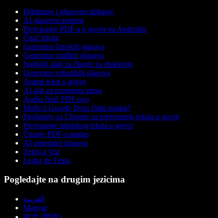
Diktiranje i glasovno tipkanje
AI glasovni asistent
Pretvaranje PDF-a u govor na Androidu
Čitač teksta
Generator ženskih glasova
Generator muških glasova
Najbolji alati za čitanje za disleksiju
Generator robotskih glasova
Anime tekst u govor
AI alat za promjenu glasa
Audio čitač PDF-ova
Može li Google Docs čitati naglas?
Proširenje za Chrome za pretvaranje teksta u govor
Pretvaranje hindskog teksta u govor
Čitanje PDF-a naglas
AI generator glasova
Texto a Voz
Leitor de Texto
Pogledajte na drugim jezicima
العربية
Magyar
中文 (简体)