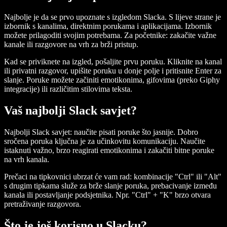
Najbolje je da se prvo upoznate s izgledom Slacka. S lijeve strane je
izbornik s kanalima, direktnim porukama i aplikacijama. Izbornik
možete prilagoditi svojim potrebama. Za početnike: zakačite važne
kanale ili razgovore na vrh za brži pristup.
Kad se priviknete na izgled, pošaljite prvu poruku. Kliknite na kanal
ili privatni razgovor, upišite poruku u donje polje i pritisnite Enter za
slanje. Poruke možete začiniti emotikonima, gifovima (preko Giphy
integracije) ili različitim stilovima teksta.
Vaš najbolji Slack savjet?
Najbolji Slack savjet: naučite pisati poruke što jasnije. Dobro
sročena poruka ključna je za učinkovitu komunikaciju. Naučite
istaknuti važno, brzo reagirati emotikonima i zakačiti bitne poruke
na vrh kanala.
Prečaci na tipkovnici ubrzat će vam rad: kombinacije "Ctrl" ili "Alt"
s drugim tipkama služe za brže slanje poruka, prebacivanje između
kanala ili postavljanje podsjetnika. Npr. "Ctrl" + "K" brzo otvara
pretraživanje razgovora.
Što je još korisno u Slacku?