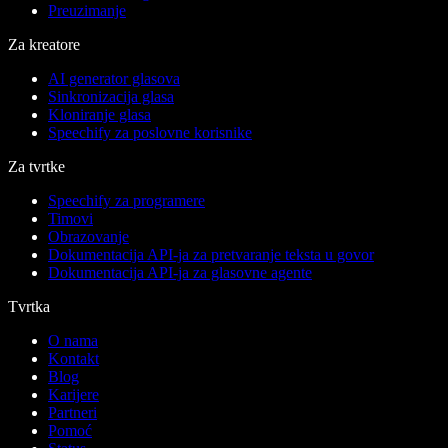
Preuzimanje
Za kreatore
AI generator glasova
Sinkronizacija glasa
Kloniranje glasa
Speechify za poslovne korisnike
Za tvrtke
Speechify za programere
Timovi
Obrazovanje
Dokumentacija API-ja za pretvaranje teksta u govor
Dokumentacija API-ja za glasovne agente
Tvrtka
O nama
Kontakt
Blog
Karijere
Partneri
Pomoć