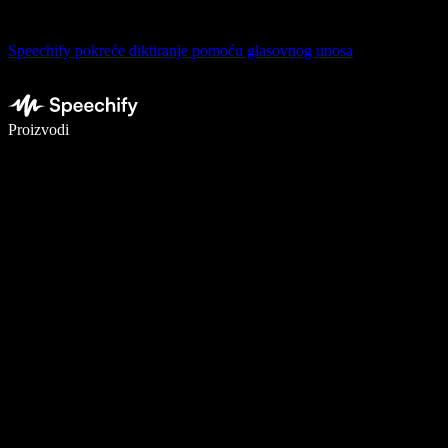
Speechify pokreće diktiranje pomoću glasovnog unosa
Pišite 5× brže uz glasovno diktiranje
Proizvodi
Saznajte više