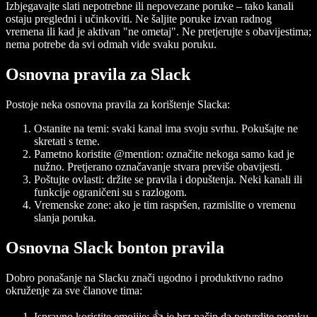
Izbjegavajte slati nepotrebne ili nepovezane poruke – tako kanali
ostaju pregledni i učinkoviti. Ne šaljite poruke izvan radnog
vremena ili kad je aktivan "ne ometaj". Ne pretjerujte s obavijestima;
nema potrebe da svi odmah vide svaku poruku.
Osnovna pravila za Slack
Postoje neka osnovna pravila za korištenje Slacka:
Ostanite na temi: svaki kanal ima svoju svrhu. Pokušajte ne
skretati s teme.
Pametno koristite @mention: označite nekoga samo kad je
nužno. Pretjerano označavanje stvara previše obavijesti.
Poštujte ovlasti: držite se pravila i dopuštenja. Neki kanali ili
funkcije ograničeni su s razlogom.
Vremenske zone: ako je tim raspršen, razmislite o vremenu
slanja poruka.
Osnovna Slack bonton pravila
Dobro ponašanje na Slacku znači ugodno i produktivno radno
okruženje za sve članove tima:
Ispravno koristite emojije: 👍 je brz način da potvrdite poruku,