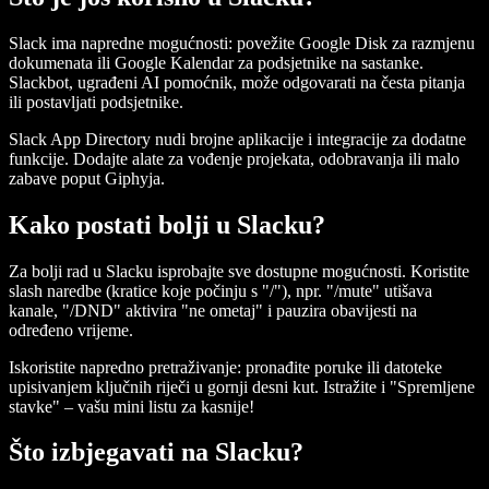
Slack ima napredne mogućnosti: povežite Google Disk za razmjenu
dokumenata ili Google Kalendar za podsjetnike na sastanke.
Slackbot, ugrađeni AI pomoćnik, može odgovarati na česta pitanja
ili postavljati podsjetnike.
Slack App Directory nudi brojne aplikacije i integracije za dodatne
funkcije. Dodajte alate za vođenje projekata, odobravanja ili malo
zabave poput Giphyja.
Kako postati bolji u Slacku?
Za bolji rad u Slacku isprobajte sve dostupne mogućnosti. Koristite
slash naredbe (kratice koje počinju s "/"), npr. "/mute" utišava
kanale, "/DND" aktivira "ne ometaj" i pauzira obavijesti na
određeno vrijeme.
Iskoristite napredno pretraživanje: pronađite poruke ili datoteke
upisivanjem ključnih riječi u gornji desni kut. Istražite i "Spremljene
stavke" – vašu mini listu za kasnije!
Što izbjegavati na Slacku?