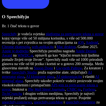
O Speechifyju
Br. 1 čitač teksta u govor
Speechify
je vodeća svjetska
platforma za pretvaranje teksta u govor
kojoj vjeruje više od 50 milijuna korisnika, s više od 500.000
recenzija s pet zvjezdica na svojim aplikacijama za
iOS
,
Android
,
Chrome ekstenziju
,
web-aplikaciju
i
Mac desktop
. Godine 2025.
Apple je dodijelio
Speechifyju prestižnu nagradu
Apple Design
Award
na
WWDC-u
, opisavši ga kao “ključni resurs koji ljudima
pomaže živjeti svoje živote”. Speechify nudi više od 1000 prirodnih
glasova na više od 60 jezika i koristi se u gotovo 200 zemalja. Među
glasovima slavnih su
Snoop Dogg
i
Gwyneth Paltrow
. Za kreatore i
tvrtke
Speechify Studio
pruža napredne alate, uključujući
AI
generator glasa
,
AI kloniranje glasa
,
AI sinkronizaciju
i vlastiti
AI
mijenjač glasa
. Speechify također pokreće vodeće proizvode svojim
visokokvalitetnim i pristupačnim
API-jem za pretvaranje teksta u
govor
. Istaknut u
The Wall Street Journalu
,
CNBC-ju
,
Forbesu
,
TechCrunchu
i drugim velikim medijima, Speechify je najveći
svjetski pružatelj usluga pretvaranja teksta u govor. Posjetite
speechify.com/news
,
speechify.com/blog
i
speechify.com/press
za