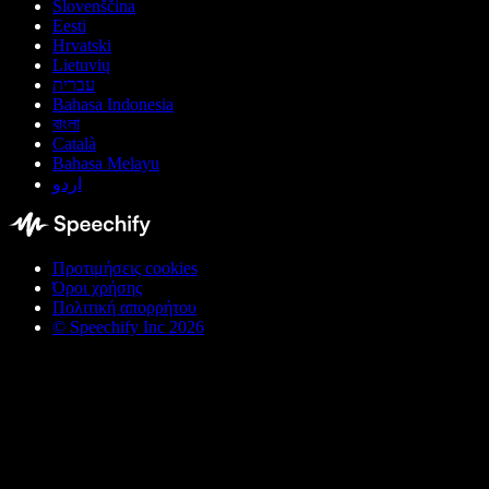
Slovenščina
Eesti
Hrvatski
Lietuvių
עברית
Bahasa Indonesia
বাংলা
Català
Bahasa Melayu
اردو
Προτιμήσεις cookies
Όροι χρήσης
Πολιτική απορρήτου
© Speechify Inc 2026