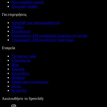
Κλωνοποίηση φωνής
Speechify Studio
Για επιχειρήσεις
Speechify για προγραμματιστές
Ομάδες
Εκπαίδευση
Τεκμηρίωση API μετατροπής κειμένου σε ομιλία
Τεκμηρίωση API φωνητικών πρακτόρων
Εταιρεία
Σχετικά με εμάς
Επικοινωνία
Blog
Καριέρα
Συνεργάτες
Βοήθεια
Κατάσταση συστήματος
Τύπος
Brand Kit
Ακολουθήστε το Speechify