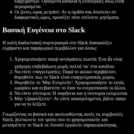
διαχειριστών. Ορισμένα κανάλια ή λειτουργίες ίσως είναι
περιορισμένα.
Οι ζώνες ώρας μετράνε: Αν η ομάδα σας δουλεύει σε
διαφορετικές ώρες, προσέξτε πότε στέλνετε μηνύματα.
Βασική Ευγένεια στο Slack
Η καλή διαδικτυακή συμπεριφορά στο Slack διασφαλίζει
ευχάριστο και παραγωγικό περιβάλλον για όλους:
Χρησιμοποιήστε emoji αντιδράσεις σωστά: Ένα 👍 είναι
γρήγορη επιβεβαίωση χωρίς πολλά 'οκ' στα κανάλια.
Να είστε επαγγελματίες: Παρά το φιλικό περιβάλλον,
θυμηθείτε πως το Slack είναι επαγγελματικός χώρος.
Θυμηθείτε το 'Μην Ενοχλείτε': Χρησιμοποιήστε το εκτός
ωραρίου και σεβαστείτε το όταν το ενεργοποιούν οι άλλοι.
Να είστε σύντομοι: Η σαφήνεια και η συντομία εκτιμώνται.
Μην 'εξαφανίζεστε': Αν είστε απασχολημένοι, βάλτε status
για να το δείξετε.
Γνωρίζοντας τα βασικά και ακολουθώντας αυτές τις συμβουλές
Slack, βελτιώνετε τον τρόπο που το χρησιμοποιείτε και
μετατρέπετε το Slack σε δυνατό εργαλείο παραγωγικότητας.