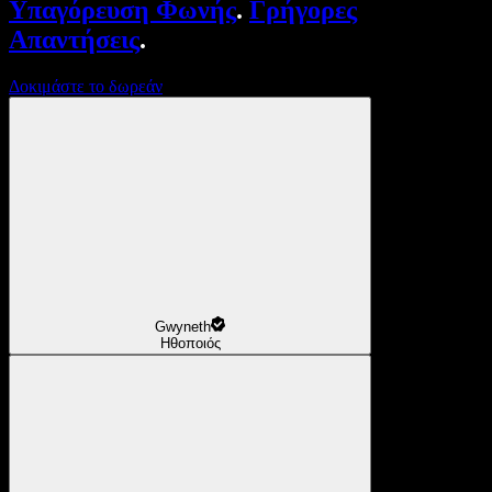
Υπαγόρευση Φωνής
.
Γρήγορες
Απαντήσεις
.
Δοκιμάστε το δωρεάν
Gwyneth
Ηθοποιός