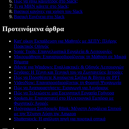
Πώς να γίνω καλύτερος στο Slack;
Τι να ΜΗΝ κάνετε στο Slack;
Βασικοί κανόνες για χρήση του Slack
Βασική Ευγένεια στο Slack
Προτεινόμενα άρθρα
Κατ' οίκον Εκπαίδευση για Μαθητές με ΔΕΠΥ: Πλήρης
Πρακτικός Οδηγός
Sonic Tools: Επαγγελματικά Εργαλεία & Λειτουργίες
Μικρομάθηση: Επαναπροσδιορίζοντας τη Μάθηση σε Μικρά
Βήματα
iMovie για Windows: Εναλλακτικές & Οδηγός Λειτουργιών
Σενάριο: Η Τέχνη και Τεχνική του να Ζωντανεύεις Ιστορίες
Πώς να Προσθέσετε Κινούμενα Σχέδια & Βίντεο σε PPT
VideoNow: Επαναπροσδιορίζοντας τη Φορητή Ψυχαγωγία
Πώς να Αναπαραστήσετε: Εισαγωγή για Αρχάριους
Πώς να Τελειώσετε μια Ερευνητική Εργασία Γρήγορα
Spoken.io: Επαναστατεί στο Ηλεκτρονικό Εμπόριο με
Φωνητικές Αγορές
Πρόγραμμα Συνδρομής Blink: Μέγιστη Ασφάλεια Σπιτιού
με την Έξυπνη Λύση της Amazon
Shutterstock: Η απόλυτη πηγή για ποιοτικά οπτικά