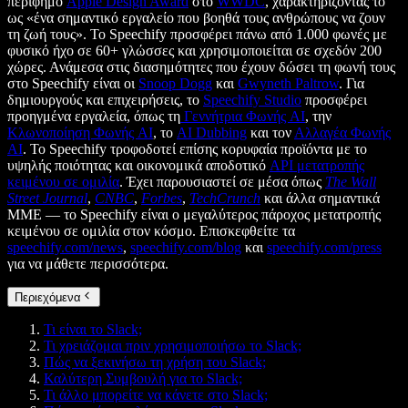
περίφημο
Apple Design Award
στο
WWDC
, χαρακτηρίζοντάς το
ως «ένα σημαντικό εργαλείο που βοηθά τους ανθρώπους να ζουν
τη ζωή τους». Το Speechify προσφέρει πάνω από 1.000 φωνές με
φυσικό ήχο σε 60+ γλώσσες και χρησιμοποιείται σε σχεδόν 200
χώρες. Ανάμεσα στις διασημότητες που έχουν δώσει τη φωνή τους
στο Speechify είναι οι
Snoop Dogg
και
Gwyneth Paltrow
. Για
δημιουργούς και επιχειρήσεις, το
Speechify Studio
προσφέρει
προηγμένα εργαλεία, όπως τη
Γεννήτρια Φωνής AI
, την
Κλωνοποίηση Φωνής AI
, το
AI Dubbing
και τον
Αλλαγέα Φωνής
AI
. Το Speechify τροφοδοτεί επίσης κορυφαία προϊόντα με το
υψηλής ποιότητας και οικονομικά αποδοτικό
API μετατροπής
κειμένου σε ομιλία
. Έχει παρουσιαστεί σε μέσα όπως
The Wall
Street Journal
,
CNBC
,
Forbes
,
TechCrunch
και άλλα σημαντικά
ΜΜΕ — το Speechify είναι ο μεγαλύτερος πάροχος μετατροπής
κειμένου σε ομιλία στον κόσμο. Επισκεφθείτε τα
speechify.com/news
,
speechify.com/blog
και
speechify.com/press
για να μάθετε περισσότερα.
Περιεχόμενα
Τι είναι το Slack;
Τι χρειάζομαι πριν χρησιμοποιήσω το Slack;
Πώς να ξεκινήσω τη χρήση του Slack;
Καλύτερη Συμβουλή για το Slack;
Τι άλλο μπορείτε να κάνετε στο Slack;