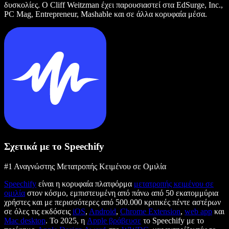
δυσκολίες. Ο Cliff Weitzman έχει παρουσιαστεί στα EdSurge, Inc.,
PC Mag, Entrepreneur, Mashable και σε άλλα κορυφαία μέσα.
Σχετικά με το Speechify
#1 Αναγνώστης Μετατροπής Κειμένου σε Ομιλία
Speechify
είναι η κορυφαία πλατφόρμα
μετατροπής κειμένου σε
ομιλία
στον κόσμο, εμπιστευμένη από πάνω από 50 εκατομμύρια
χρήστες και με περισσότερες από 500.000 κριτικές πέντε αστέρων
σε όλες τις εκδόσεις
iOS
,
Android
,
Chrome Extension
,
web app
και
Mac desktop
. Το 2025, η
Apple βράβευσε
το Speechify με το