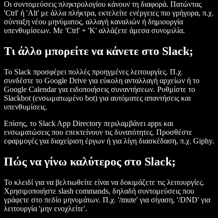
Οι συντομεύσεις πληκτρολογίου κάνουν τη διαφορά. Πατώντας
'Ctrl' ή 'Alt' με άλλα πλήκτρα, εκτελείτε ενέργειες πιο γρήγορα, π.χ.
σύνταξη νέου μηνύματος, αλλαγή καναλιών ή δημιουργία
υπενθυμίσεων. Με 'Ctrl' + 'K' αλλάζετε άμεσα συνομιλία.
Τι άλλο μπορείτε να κάνετε στο Slack;
Το Slack προσφέρει πολλές προηγμένες λειτουργίες. Π.χ.
συνδέστε το Google Drive για εύκολη ανταλλαγή αρχείων ή το
Google Calendar για ειδοποιήσεις συναντήσεων. Ρυθμίστε το
Slackbot (ενσωματωμένο bot) για αυτόματες απαντήσεις και
υπενθυμίσεις.
Επίσης, το Slack App Directory περιλαμβάνει apps και
ενσωματώσεις που επεκτείνουν τις δυνατότητες. Προσθέστε
εφαρμογές για διαχείριση έργων ή για λίγη διασκέδαση, π.χ. Giphy.
Πώς να γίνω καλύτερος στο Slack;
Το κλειδί για να βελτιωθείτε είναι να δοκιμάζετε τις λειτουργίες.
Χρησιμοποιήστε slash commands, δηλαδή συντομεύσεις που
γράφετε στο πεδίο μηνυμάτων. Π.χ. '/mute' για σίγαση, '/DND' για
λειτουργία 'μην ενοχλείτε'.