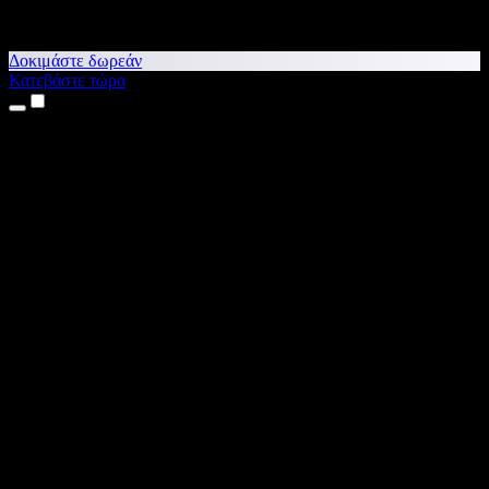
Δοκιμάστε δωρεάν
Κατεβάστε τώρα
Προϊόντα
Κείμενο σε Ομιλία
Εφαρμογές για iPhone & iPad
Εφαρμογή για Android
Επέκταση για Chrome
Επέκταση για Edge
Web εφαρμογή
Εφαρμογή για Mac
Εφαρμογή για Windows