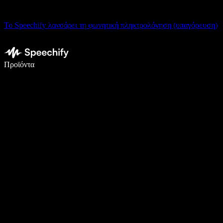
Το Speechify λανσάρει τη φωνητική πληκτρολόγηση (υπαγόρευση)
Γράψτε 5× πιο γρήγορα με φωνητική πληκτρολόγηση
Προϊόντα
Μάθετε περισσότερα