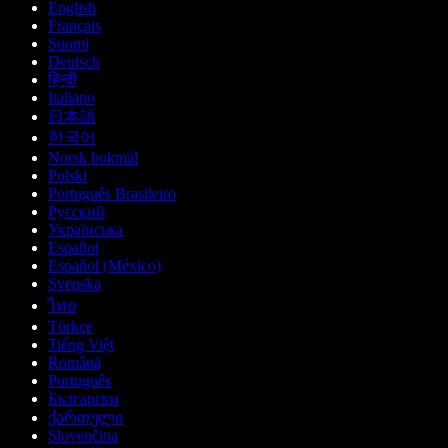
English
Français
Suomi
Deutsch
हिन्दी
Italiano
日本語
한국어
Norsk bokmål
Polski
Português Brasileiro
Русский
Українська
Español
Español (México)
Svenska
ไทย
Türkçe
Tiếng Việt
Română
Português
Български
ქართული
Slovenčina