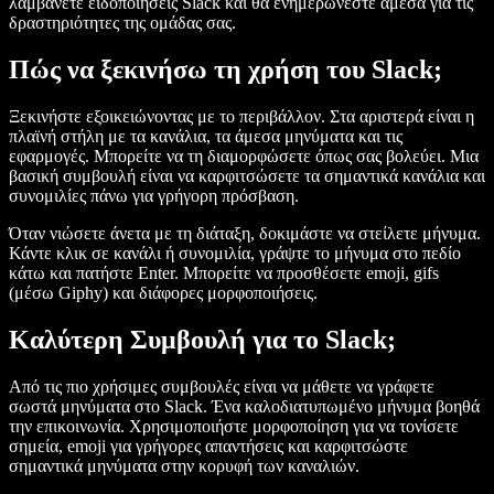
λαμβάνετε ειδοποιήσεις Slack και θα ενημερώνεστε άμεσα για τις
δραστηριότητες της ομάδας σας.
Πώς να ξεκινήσω τη χρήση του Slack;
Ξεκινήστε εξοικειώνοντας με το περιβάλλον. Στα αριστερά είναι η
πλαϊνή στήλη με τα κανάλια, τα άμεσα μηνύματα και τις
εφαρμογές. Μπορείτε να τη διαμορφώσετε όπως σας βολεύει. Μια
βασική συμβουλή είναι να καρφιτσώσετε τα σημαντικά κανάλια και
συνομιλίες πάνω για γρήγορη πρόσβαση.
Όταν νιώσετε άνετα με τη διάταξη, δοκιμάστε να στείλετε μήνυμα.
Κάντε κλικ σε κανάλι ή συνομιλία, γράψτε το μήνυμα στο πεδίο
κάτω και πατήστε Enter. Μπορείτε να προσθέσετε emoji, gifs
(μέσω Giphy) και διάφορες μορφοποιήσεις.
Καλύτερη Συμβουλή για το Slack;
Από τις πιο χρήσιμες συμβουλές είναι να μάθετε να γράφετε
σωστά μηνύματα στο Slack. Ένα καλοδιατυπωμένο μήνυμα βοηθά
την επικοινωνία. Χρησιμοποιήστε μορφοποίηση για να τονίσετε
σημεία, emoji για γρήγορες απαντήσεις και καρφιτσώστε
σημαντικά μηνύματα στην κορυφή των καναλιών.