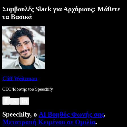
Συμβουλές Slack για Αρχάριους: Μάθετε
τα Βασικά
Cliff Weitzman
CEO/Ιδρυτής του Speechify
Speechify, ο
AI Βοηθός Φωνής σας
.
Μετατροπή Κειμένου σε Ομιλία
.