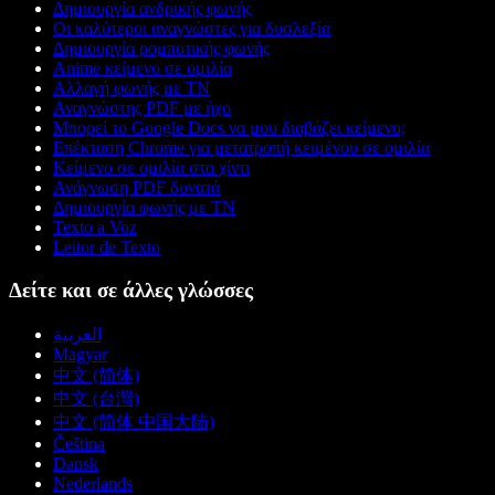
Δημιουργία ανδρικής φωνής
Οι καλύτεροι αναγνώστες για δυσλεξία
Δημιουργία ρομποτικής φωνής
Anime κείμενο σε ομιλία
Αλλαγή φωνής με ΤΝ
Αναγνώστης PDF με ήχο
Μπορεί το Google Docs να μου διαβάζει κείμενο;
Επέκταση Chrome για μετατροπή κειμένου σε ομιλία
Κείμενο σε ομιλία στα χίντι
Ανάγνωση PDF δυνατά
Δημιουργία φωνής με ΤΝ
Texto a Voz
Leitor de Texto
Δείτε και σε άλλες γλώσσες
العربية
Magyar
中文 (简体)
中文 (台灣)
中文 (简体 中国大陆)
Čeština
Dansk
Nederlands