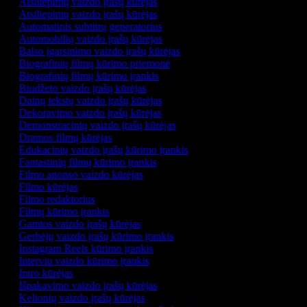
Atsiliepimų vaizdo įrašų kūrėjas
Atsiliepimų vaizdo įrašų kūrėjas
Automatinis subtitrų generatorius
Automobilių vaizdo įrašų kūrėjas
Balso įgarsinimo vaizdo įrašų kūrėjas
Biografinių filmų kūrimo priemonė
Biografinių filmų kūrimo įrankis
Biudžeto vaizdo įrašų kūrėjas
Dainų tekstų vaizdo įrašų kūrėjas
Dekoravimo vaizdo įrašų kūrėjas
Demonstracinių vaizdo įrašų kūrėjas
Dramos filmų kūrėjas
Edukacinių vaizdo įrašų kūrimo įrankis
Fantastinių filmų kūrimo įrankis
Filmo anonso vaizdo kūrėjas
Filmo kūrėjas
Filmo redaktorius
Filmų kūrimo įrankis
Gamtos vaizdo įrašų kūrėjas
Gerbėjų vaizdo įrašų kūrimo įrankis
Instagram Reels kūrimo įrankis
Interviu vaizdo kūrimo įrankis
Intro kūrėjas
Išpakavimo vaizdo įrašų kūrėjas
Kelionių vaizdo įrašų kūrėjas