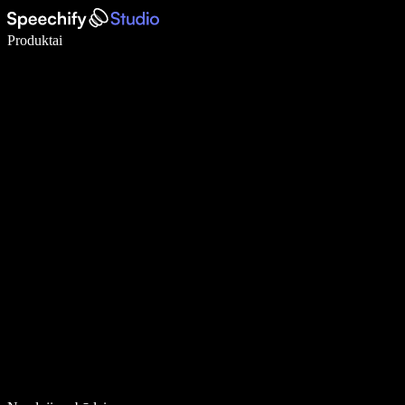
Rašykite 5× greičiau naudodami diktavimą balsu
Produktai
Sužinokite daugiau