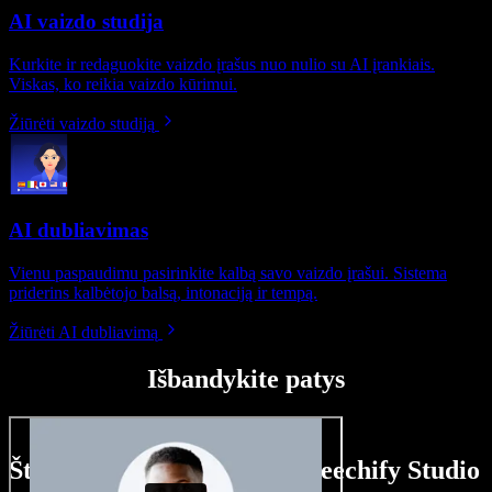
AI vaizdo studija
Kurkite ir redaguokite vaizdo įrašus nuo nulio su AI įrankiais.
Viskas, ko reikia vaizdo kūrimui.
Žiūrėti vaizdo studiją
AI dubliavimas
Vienu paspaudimu pasirinkite kalbą savo vaizdo įrašui. Sistema
priderins kalbėtojo balsą, intonaciją ir tempą.
Žiūrėti AI dubliavimą
Išbandykite patys
Štai ką galite nuveikti su Speechify Studio