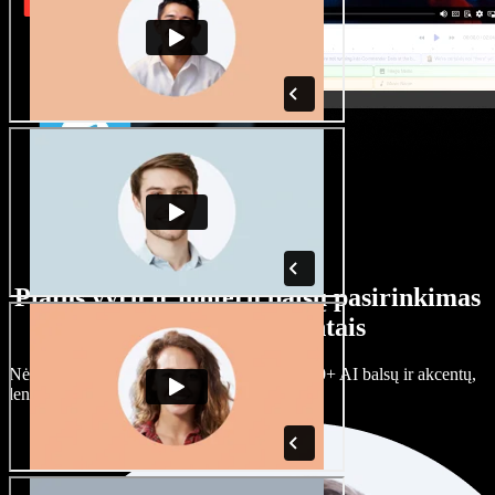
Platus vyrų ir moterų balsų pasirinkimas
su įvairiais akcentais
Nėra dviejų vienodų projektų. Rinkitės iš 100+ AI balsų ir akcentų,
lengvai juos prisitaikykite.