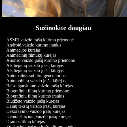
Sužinokite daugiau
ASMR vaizdo įrašų kūrimo priemonė
Android vaizdo kūrimo įrankis
Animacijos kūrėjas
Animacinių filmukų kūrėjas
Anonso vaizdo įrašų kūrimo priemonė
Atsiliepimų vaizdo įrašų kūrėjas
Atsiliepimų vaizdo įrašų kūrėjas
Automatinis subtitrų generatorius
Automobilių vaizdo įrašų kūrėjas
Balso įgarsinimo vaizdo įrašų kūrėjas
Biografinių filmų kūrimo priemonė
Biografinių filmų kūrimo įrankis
Biudžeto vaizdo įrašų kūrėjas
Dainų tekstų vaizdo įrašų kūrėjas
Dekoravimo vaizdo įrašų kūrėjas
Demonstracinių vaizdo įrašų kūrėjas
Dramos filmų kūrėjas
Edukacinių vaizdo įrašų kūrimo įrankis