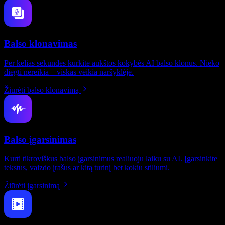
Balso klonavimas
Per kelias sekundes kurkite aukštos kokybės AI balso klonus. Nieko
diegti nereikia – viskas veikia naršyklėje.
Žiūrėti balso klonavimą
Balso įgarsinimas
Kurti tikroviškus balso įgarsinimus realiuoju laiku su AI. Įgarsinkite
tekstus, vaizdo įrašus ar kitą turinį bet kokiu stiliumi.
Žiūrėti įgarsinimą