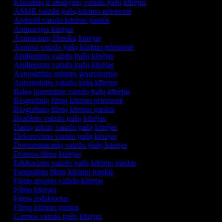
Klausimų ir atsakymų vaizdo įrašų kūrėjas
ASMR vaizdo įrašų kūrimo priemonė
Android vaizdo kūrimo įrankis
Animacijos kūrėjas
Animacinių filmukų kūrėjas
Anonso vaizdo įrašų kūrimo priemonė
Atsiliepimų vaizdo įrašų kūrėjas
Atsiliepimų vaizdo įrašų kūrėjas
Automatinis subtitrų generatorius
Automobilių vaizdo įrašų kūrėjas
Balso įgarsinimo vaizdo įrašų kūrėjas
Biografinių filmų kūrimo priemonė
Biografinių filmų kūrimo įrankis
Biudžeto vaizdo įrašų kūrėjas
Dainų tekstų vaizdo įrašų kūrėjas
Dekoravimo vaizdo įrašų kūrėjas
Demonstracinių vaizdo įrašų kūrėjas
Dramos filmų kūrėjas
Edukacinių vaizdo įrašų kūrimo įrankis
Fantastinių filmų kūrimo įrankis
Filmo anonso vaizdo kūrėjas
Filmo kūrėjas
Filmo redaktorius
Filmų kūrimo įrankis
Gamtos vaizdo įrašų kūrėjas