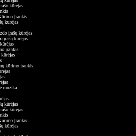
ašų kūrėjas
įrašo kūrėjas
ankis
Kūrimo Įrankis
ašų kūrėjas
as
aizdo įrašų kūrėjas
do įrašų kūrėjas
ų kūrėjas
imo įrankis
ų kūrėjas
jas
lmų kūrimo įrankis
kūrėjas
ėjas
ūrėjas
inė muzika
ūrėjas
ašų kūrėjas
įrašo kūrėjas
ankis
Kūrimo Įrankis
ašų kūrėjas
as