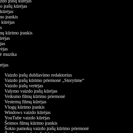
aizdo įrašų kūrėjas
do įrašų kūrėjas
ų kūrėjas
imo įrankis
ų kūrėjas
jas
lmų kūrimo įrankis
kūrėjas
ėjas
ūrėjas
inė muzika
ūrėjas
Vaizdo įrašų dubliavimo redaktorius
Vaizdo įrašų kūrimo priemonė „Storytime“
Vaizdo įrašų vertėjas
Valymo vaizdo įrašų kūrėjas
Veiksmo filmų kūrimo priemonė
Vesternų filmų kūrėjas
Vlogų kūrimo įrankis
Windows vaizdo kūrėjas
YouTube vaizdo kūrėjas
Šeimos filmų kūrimo įrankis
Šokio pamokų vaizdo įrašų kūrimo priemonė