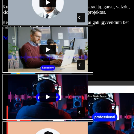
Kurkite įgarsinimus, pridėkite nemokamų iliustracijų, garsų, vaizdų,
klonuokite balsą – kurkite pilnus, įspūdingus projektus.
Be jokių mokymų ir viskas naršyklėje – kūrėjai gali įgyvendinti bet
kokią idėją, neberibojami senųjų metodų.
Paleisti studiją