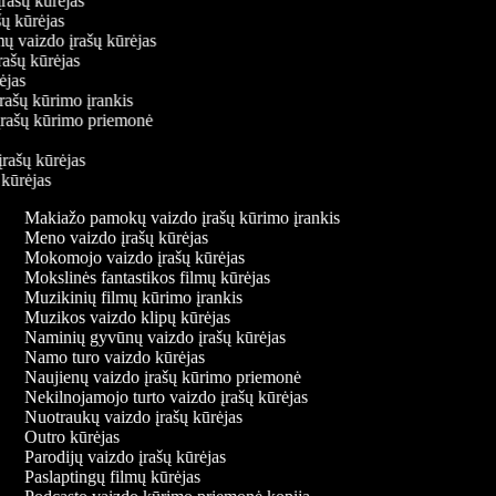
įrašų kūrėjas
ašų kūrėjas
mų vaizdo įrašų kūrėjas
įrašų kūrėjas
rėjas
įrašų kūrimo įrankis
o įrašų kūrimo priemonė
s
įrašų kūrėjas
ų kūrėjas
Makiažo pamokų vaizdo įrašų kūrimo įrankis
Meno vaizdo įrašų kūrėjas
Mokomojo vaizdo įrašų kūrėjas
Mokslinės fantastikos filmų kūrėjas
Muzikinių filmų kūrimo įrankis
Muzikos vaizdo klipų kūrėjas
Naminių gyvūnų vaizdo įrašų kūrėjas
Namo turo vaizdo kūrėjas
Naujienų vaizdo įrašų kūrimo priemonė
Nekilnojamojo turto vaizdo įrašų kūrėjas
Nuotraukų vaizdo įrašų kūrėjas
Outro kūrėjas
Parodijų vaizdo įrašų kūrėjas
Paslaptingų filmų kūrėjas