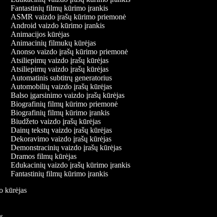
Fantastinių filmų kūrimo įrankis
ASMR vaizdo įrašų kūrimo priemonė
Android vaizdo kūrimo įrankis
Animacijos kūrėjas
Animacinių filmukų kūrėjas
Anonso vaizdo įrašų kūrimo priemonė
Atsiliepimų vaizdo įrašų kūrėjas
Atsiliepimų vaizdo įrašų kūrėjas
Automatinis subtitrų generatorius
Automobilių vaizdo įrašų kūrėjas
Balso įgarsinimo vaizdo įrašų kūrėjas
Biografinių filmų kūrimo priemonė
Biografinių filmų kūrimo įrankis
Biudžeto vaizdo įrašų kūrėjas
Dainų tekstų vaizdo įrašų kūrėjas
Dekoravimo vaizdo įrašų kūrėjas
Demonstracinių vaizdo įrašų kūrėjas
Dramos filmų kūrėjas
Edukacinių vaizdo įrašų kūrimo įrankis
Fantastinių filmų kūrimo įrankis
do kūrėjas
kis