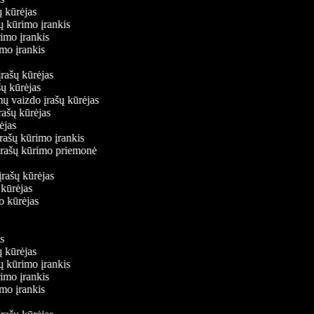
šų kūrėjas
šų kūrimo įrankis
rimo įrankis
rimo įrankis
įrašų kūrėjas
ašų kūrėjas
mų vaizdo įrašų kūrėjas
įrašų kūrėjas
rėjas
įrašų kūrimo įrankis
o įrašų kūrimo priemonė
s
įrašų kūrėjas
ų kūrėjas
do kūrėjas
kis
šų kūrėjas
šų kūrimo įrankis
rimo įrankis
rimo įrankis