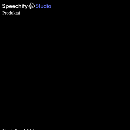
Rašykite 5× greičiau naudodami diktavimą balsu
Produktai
Sužinokite daugiau