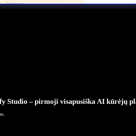
fy Studio – pirmoji visapusiška AI kūrėjų p
au.