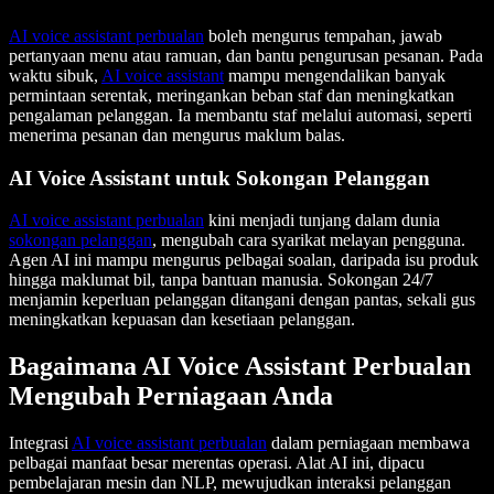
AI voice assistant perbualan
boleh mengurus tempahan, jawab
pertanyaan menu atau ramuan, dan bantu pengurusan pesanan. Pada
waktu sibuk,
AI voice assistant
mampu mengendalikan banyak
permintaan serentak, meringankan beban staf dan meningkatkan
pengalaman pelanggan. Ia membantu staf melalui automasi, seperti
menerima pesanan dan mengurus maklum balas.
AI Voice Assistant untuk Sokongan Pelanggan
AI voice assistant perbualan
kini menjadi tunjang dalam dunia
sokongan pelanggan
, mengubah cara syarikat melayan pengguna.
Agen AI ini mampu mengurus pelbagai soalan, daripada isu produk
hingga maklumat bil, tanpa bantuan manusia. Sokongan 24/7
menjamin keperluan pelanggan ditangani dengan pantas, sekali gus
meningkatkan kepuasan dan kesetiaan pelanggan.
Bagaimana AI Voice Assistant Perbualan
Mengubah Perniagaan Anda
Integrasi
AI voice assistant perbualan
dalam perniagaan membawa
pelbagai manfaat besar merentas operasi. Alat AI ini, dipacu
pembelajaran mesin dan NLP, mewujudkan interaksi pelanggan