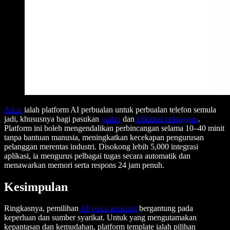
Air.ai
ialah platform AI perbualan untuk perbualan telefon semula
jadi, khususnya bagi pasukan
jualan
dan
khidmat pelanggan
.
Platform ini boleh mengendalikan perbincangan selama 10–40 minit
tanpa bantuan manusia, meningkatkan kecekapan pengurusan
pelanggan merentas industri. Disokong lebih 5,000 integrasi
aplikasi, ia mengurus pelbagai tugas secara automatik dan
menawarkan memori serta respons 24 jam penuh.
Kesimpulan
Ringkasnya, pemilihan
AI voice assistant
bergantung pada
keperluan dan sumber syarikat. Untuk yang mengutamakan
kepantasan dan kemudahan, platform template ialah pilihan