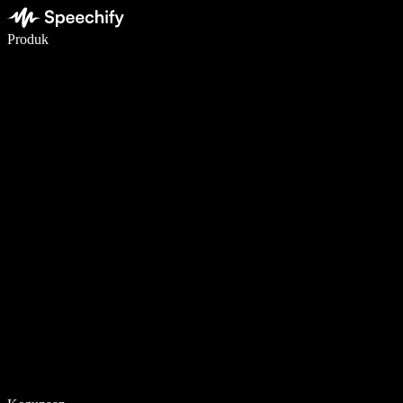
Tulis 5× lebih pantas dengan menaip menggunakan suara
Produk
Ketahui Lebih Lanjut