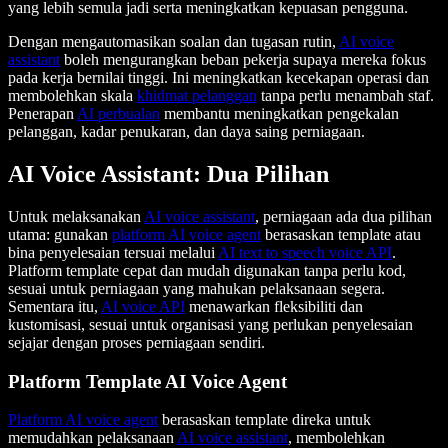
yang lebih semula jadi serta meningkatkan kepuasan pengguna.
Dengan mengautomasikan soalan dan tugasan rutin,
AI voice
assistant
boleh mengurangkan beban pekerja supaya mereka fokus
pada kerja bernilai tinggi. Ini meningkatkan kecekapan operasi dan
membolehkan skala
khidmat pelanggan
tanpa perlu menambah staf.
Penerapan
AI perbualan
membantu meningkatkan pengekalan
pelanggan, kadar penukaran, dan daya saing perniagaan.
AI Voice Assistant: Dua Pilihan
Untuk melaksanakan
AI voice assistant
, perniagaan ada dua pilihan
utama: gunakan
platform AI voice agent
berasaskan template atau
bina penyelesaian tersuai melalui
AI text to speech voice API
.
Platform template cepat dan mudah digunakan tanpa perlu kod,
sesuai untuk perniagaan yang mahukan pelaksanaan segera.
Sementara itu,
AI voice API
menawarkan fleksibiliti dan
kustomisasi, sesuai untuk organisasi yang perlukan penyelesaian
sejajar dengan proses perniagaan sendiri.
Platform Template AI Voice Agent
Platform AI voice agent
berasaskan template direka untuk
memudahkan pelaksanaan
AI voice assistant
, membolehkan