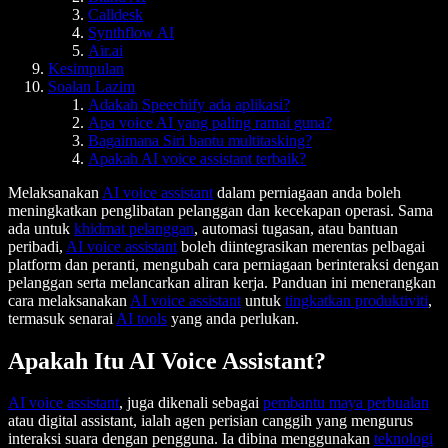
Calldesk
Synthflow AI
Air.ai
Kesimpulan
Soalan Lazim
Adakah Speechify ada aplikasi?
Apa voice AI yang paling ramai guna?
Bagaimana Siri bantu multitasking?
Apakah AI voice assistant terbaik?
Melaksanakan
AI voice assistant
dalam perniagaan anda boleh
meningkatkan penglibatan pelanggan dan kecekapan operasi. Sama
ada untuk
khidmat pelanggan
, automasi tugasan, atau bantuan
peribadi,
AI voice assistant
boleh diintegrasikan merentas pelbagai
platform dan peranti, mengubah cara perniagaan berinteraksi dengan
pelanggan serta melancarkan aliran kerja. Panduan ini menerangkan
cara melaksanakan
AI voice assistant
untuk
tingkatkan produktiviti
,
termasuk senarai
AI tools
yang anda perlukan.
Apakah Itu AI Voice Assistant?
AI voice assistant
, juga dikenali sebagai
pembantu maya perbualan
atau digital assistant, ialah agen perisian canggih yang mengurus
interaksi suara dengan pengguna. Ia dibina menggunakan
teknologi