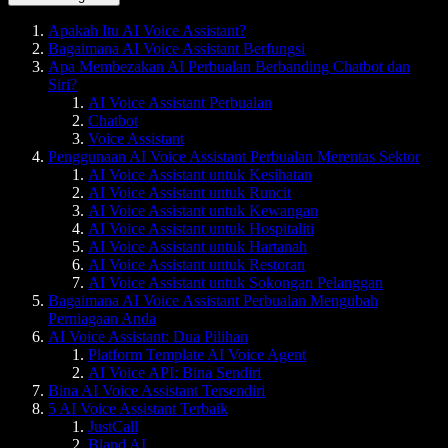
Apakah Itu AI Voice Assistant?
Bagaimana AI Voice Assistant Berfungsi
Apa Membezakan AI Perbualan Berbanding Chatbot dan
Siri?
AI Voice Assistant Perbualan
Chatbot
Voice Assistant
Penggunaan AI Voice Assistant Perbualan Merentas Sektor
AI Voice Assistant untuk Kesihatan
AI Voice Assistant untuk Runcit
AI Voice Assistant untuk Kewangan
AI Voice Assistant untuk Hospitaliti
AI Voice Assistant untuk Hartanah
AI Voice Assistant untuk Restoran
AI Voice Assistant untuk Sokongan Pelanggan
Bagaimana AI Voice Assistant Perbualan Mengubah
Perniagaan Anda
AI Voice Assistant: Dua Pilihan
Platform Template AI Voice Agent
AI Voice API: Bina Sendiri
Bina AI Voice Assistant Tersendiri
5 AI Voice Assistant Terbaik
JustCall
Bland AI