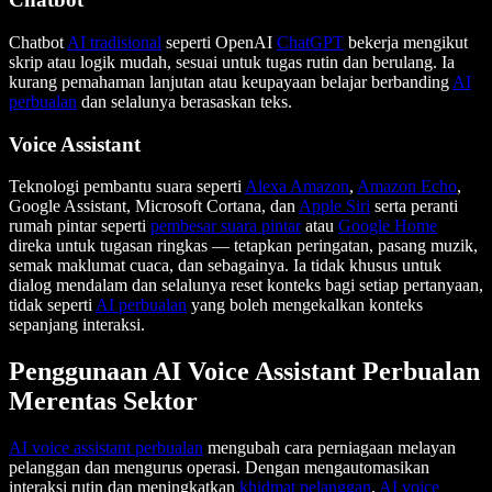
Chatbot
AI tradisional
seperti OpenAI
ChatGPT
bekerja mengikut
skrip atau logik mudah, sesuai untuk tugas rutin dan berulang. Ia
kurang pemahaman lanjutan atau keupayaan belajar berbanding
AI
perbualan
dan selalunya berasaskan teks.
Voice Assistant
Teknologi pembantu suara seperti
Alexa Amazon
,
Amazon Echo
,
Google Assistant, Microsoft Cortana, dan
Apple Siri
serta peranti
rumah pintar seperti
pembesar suara pintar
atau
Google Home
direka untuk tugasan ringkas — tetapkan peringatan, pasang muzik,
semak maklumat cuaca, dan sebagainya. Ia tidak khusus untuk
dialog mendalam dan selalunya reset konteks bagi setiap pertanyaan,
tidak seperti
AI perbualan
yang boleh mengekalkan konteks
sepanjang interaksi.
Penggunaan AI Voice Assistant Perbualan
Merentas Sektor
AI voice assistant perbualan
mengubah cara perniagaan melayan
pelanggan dan mengurus operasi. Dengan mengautomasikan
interaksi rutin dan meningkatkan
khidmat pelanggan
,
AI voice