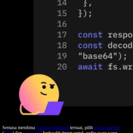
Semasa membina
AI voice assistant
tersuai, pilih
text to speech
(
TTS
) dan
voice API
berkualiti tinggi untuk audio suara yang