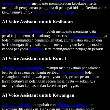
assistant perbualan
membantu meningkatkan kecekapan serta
mengubah pengalaman pengguna di pelbagai bidang. Berikut antara
kegunaannya untuk
AI voice assistant perbualan
:
AI Voice Assistant untuk Kesihatan
AI voice assistant perbualan
boleh membantu mengurus data
pesakit, janji temu, dan sokongan berterusan.
AI voice assistant
juga
boleh mengingatkan pengambilan ubat, atur lawatan susulan dan
beri sokongan diagnostik asas — mengurangkan beban pentadbiran
kepada penyedia
kesihatan
serta meningkatkan penjagaan pesakit.
AI Voice Assistant untuk Runcit
AI voice assistant perbualan
mampu meningkatkan pengalaman
beli-belah sebagai pembantu peribadi.
AI voice agent
boleh
cadangkan produk, jawab pertanyaan stok, proses pesanan dan
layan pertanyaan pelanggan secara masa nyata — sekali gus
meningkatkan kepuasan dan kesetiaan pelanggan.
AI Voice Assistant untuk Kewangan
Agen AI perbualan
mengubah cara
khidmat pelanggan
dan
sokongan dilaksanakan. Bank dan institusi kewangan boleh