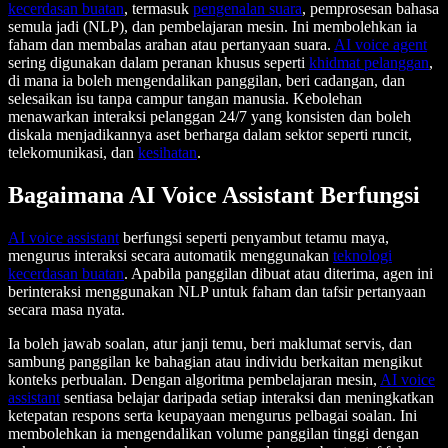
kecerdasan buatan
, termasuk
pengenalan suara
, pemprosesan bahasa
semula jadi (NLP), dan pembelajaran mesin. Ini membolehkan ia
faham dan membalas arahan atau pertanyaan suara.
AI voice agent
sering digunakan dalam peranan khusus seperti
khidmat pelanggan
,
di mana ia boleh mengendalikan panggilan, beri cadangan, dan
selesaikan isu tanpa campur tangan manusia. Kebolehan
menawarkan interaksi pelanggan 24/7 yang konsisten dan boleh
diskala menjadikannya aset berharga dalam sektor seperti runcit,
telekomunikasi, dan
kesihatan
.
Bagaimana AI Voice Assistant Berfungsi
AI voice assistant
berfungsi seperti penyambut tetamu maya,
mengurus interaksi secara automatik menggunakan
teknologi
kecerdasan buatan
. Apabila panggilan dibuat atau diterima, agen ini
berinteraksi menggunakan NLP untuk faham dan tafsir pertanyaan
secara masa nyata.
Ia boleh jawab soalan, atur janji temu, beri maklumat servis, dan
sambung panggilan ke bahagian atau individu berkaitan mengikut
konteks perbualan. Dengan algoritma pembelajaran mesin,
AI voice
assistant
sentiasa belajar daripada setiap interaksi dan meningkatkan
ketepatan respons serta keupayaan mengurus pelbagai soalan. Ini
membolehkan ia mengendalikan volume panggilan tinggi dengan