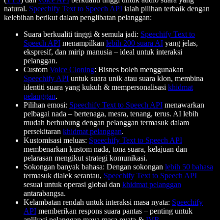
natural.
Speechify Text to Speech API
ialah pilihan terbaik dengan
kelebihan berikut dalam penglibatan pelanggan:
Suara berkualiti tinggi & semula jadi:
Speechify Text to
Speech API
menampilkan
lebih 200 suara AI
yang jelas,
ekspresif, dan mirip manusia – ideal untuk interaksi
pelanggan.
Custom
Voice Cloning
: Bisnes boleh menggunakan
Speechify API
untuk suara unik atau suara klon, membina
identiti suara yang kukuh & mempersonalisasi
khidmat
pelanggan
.
Pilihan emosi:
Speechify Text to Speech API
menawarkan
pelbagai nada – bertenaga, mesra, tenang, terus. AI lebih
mudah berhubung dengan pelanggan termasuk dalam
persekitaran
khidmat pelanggan
.
Kustomisasi meluas:
Speechify Text to Speech API
membenarkan kustom nada, tona suara, kelajuan dan
pelarasan mengikut strategi komunikasi.
Sokongan banyak bahasa: Dengan sokongan
lebih 50 bahasa
termasuk dialek serantau,
Speechify Text to Speech API
sesuai untuk operasi global dan
khidmat pelanggan
antarabangsa.
Kelambatan rendah untuk interaksi masa nyata:
Speechify
API
memberikan respons suara pantas – penting untuk
aplikasi pelanggan maya masa nyata &
IVR
.