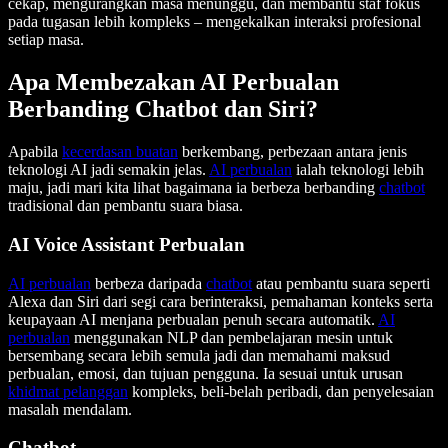
cekap, mengurangkan masa menunggu, dan membantu staf fokus
pada tugasan lebih kompleks – mengekalkan interaksi profesional
setiap masa.
Apa Membezakan AI Perbualan
Berbanding Chatbot dan Siri?
Apabila
kecerdasan buatan
berkembang, perbezaan antara jenis
teknologi AI jadi semakin jelas.
AI perbualan
ialah teknologi lebih
maju, jadi mari kita lihat bagaimana ia berbeza berbanding
chatbot
tradisional dan pembantu suara biasa.
AI Voice Assistant Perbualan
AI perbualan
berbeza daripada
chatbot
atau pembantu suara seperti
Alexa dan Siri dari segi cara berinteraksi, pemahaman konteks serta
keupayaan AI menjana perbualan penuh secara automatik.
AI
perbualan
menggunakan NLP dan pembelajaran mesin untuk
bersembang secara lebih semula jadi dan memahami maksud
perbualan, emosi, dan tujuan pengguna. Ia sesuai untuk urusan
khidmat pelanggan
kompleks, beli-belah peribadi, dan penyelesaian
masalah mendalam.
Chatbot