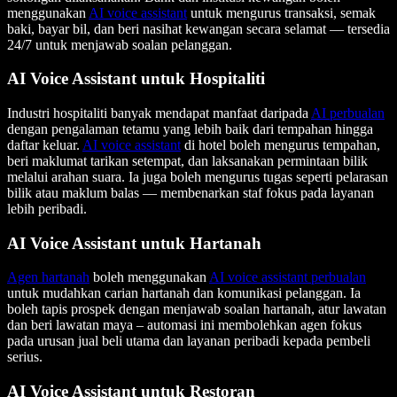
menggunakan
AI voice assistant
untuk mengurus transaksi, semak
baki, bayar bil, dan beri nasihat kewangan secara selamat — tersedia
24/7 untuk menjawab soalan pelanggan.
AI Voice Assistant untuk Hospitaliti
Industri hospitaliti banyak mendapat manfaat daripada
AI perbualan
dengan pengalaman tetamu yang lebih baik dari tempahan hingga
daftar keluar.
AI voice assistant
di hotel boleh mengurus tempahan,
beri maklumat tarikan setempat, dan laksanakan permintaan bilik
melalui arahan suara. Ia juga boleh mengurus tugas seperti pelarasan
bilik atau maklum balas — membenarkan staf fokus pada layanan
lebih peribadi.
AI Voice Assistant untuk Hartanah
Agen hartanah
boleh menggunakan
AI voice assistant perbualan
untuk mudahkan carian hartanah dan komunikasi pelanggan. Ia
boleh tapis prospek dengan menjawab soalan hartanah, atur lawatan
dan beri lawatan maya – automasi ini membolehkan agen fokus
pada urusan jual beli utama dan layanan peribadi kepada pembeli
serius.
AI Voice Assistant untuk Restoran