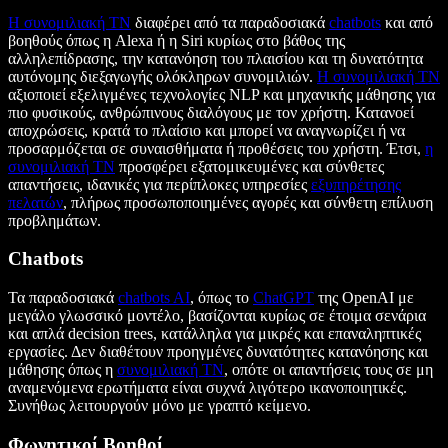
Η συνομιλιακή ΤΝ
διαφέρει από τα παραδοσιακά
chatbots
και από
βοηθούς όπως η Alexa ή η Siri κυρίως στο βάθος της
αλληλεπίδρασης, την κατανόηση του πλαισίου και τη δυνατότητα
αυτόνομης διεξαγωγής ολόκληρων συνομιλιών.
Η συνομιλιακή ΤΝ
αξιοποιεί εξελιγμένες τεχνολογίες NLP και μηχανικής μάθησης για
πιο φυσικούς, ανθρώπινους διαλόγους με τον χρήστη. Κατανοεί
αποχρώσεις, κρατά το πλαίσιο και μπορεί να αναγνωρίζει ή να
προσαρμόζεται σε συναισθήματα ή προθέσεις του χρήστη. Έτσι,
η
συνομιλιακή ΤΝ
προσφέρει εξατομικευμένες και σύνθετες
απαντήσεις, ιδανικές για περίπλοκες υπηρεσίες
εξυπηρέτησης
πελατών
, πλήρως προσωποποιημένες αγορές και σύνθετη επίλυση
προβλημάτων.
Chatbots
Τα παραδοσιακά
chatbots AI
, όπως το
ChatGPT
της OpenAI με
μεγάλο γλωσσικό μοντέλο, βασίζονται κυρίως σε έτοιμα σενάρια
και απλά decision trees, κατάλληλα για μικρές και επαναληπτικές
εργασίες. Δεν διαθέτουν προηγμένες δυνατότητες κατανόησης και
μάθησης όπως η
συνομιλιακή ΤΝ
, οπότε οι απαντήσεις τους σε μη
αναμενόμενα ερωτήματα είναι συχνά λιγότερο ικανοποιητικές.
Συνήθως λειτουργούν μόνο με γραπτό κείμενο.
Φωνητικοί Βοηθοί