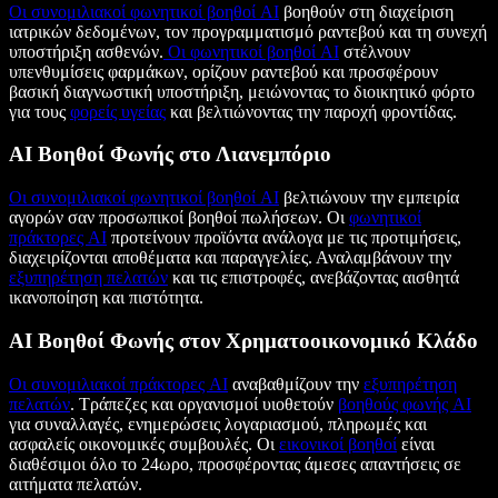
Οι συνομιλιακοί φωνητικοί βοηθοί AI
βοηθούν στη διαχείριση
ιατρικών δεδομένων, τον προγραμματισμό ραντεβού και τη συνεχή
υποστήριξη ασθενών.
Οι φωνητικοί βοηθοί AI
στέλνουν
υπενθυμίσεις φαρμάκων, ορίζουν ραντεβού και προσφέρουν
βασική διαγνωστική υποστήριξη, μειώνοντας το διοικητικό φόρτο
για τους
φορείς υγείας
και βελτιώνοντας την παροχή φροντίδας.
AI Βοηθοί Φωνής στο Λιανεμπόριο
Οι συνομιλιακοί φωνητικοί βοηθοί AI
βελτιώνουν την εμπειρία
αγορών σαν προσωπικοί βοηθοί πωλήσεων. Οι
φωνητικοί
πράκτορες AI
προτείνουν προϊόντα ανάλογα με τις προτιμήσεις,
διαχειρίζονται αποθέματα και παραγγελίες. Αναλαμβάνουν την
εξυπηρέτηση πελατών
και τις επιστροφές, ανεβάζοντας αισθητά
ικανοποίηση και πιστότητα.
AI Βοηθοί Φωνής στον Χρηματοοικονομικό Κλάδο
Οι συνομιλιακοί πράκτορες AI
αναβαθμίζουν την
εξυπηρέτηση
πελατών
. Τράπεζες και οργανισμοί υιοθετούν
βοηθούς φωνής AI
για συναλλαγές, ενημερώσεις λογαριασμού, πληρωμές και
ασφαλείς οικονομικές συμβουλές. Οι
εικονικοί βοηθοί
είναι
διαθέσιμοι όλο το 24ωρο, προσφέροντας άμεσες απαντήσεις σε
αιτήματα πελατών.