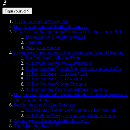
Περιεχόμενα
Τι είναι οι Βοηθοί Φωνής AI;
Πώς Λειτουργούν οι Βοηθοί Φωνής AI
Τι διαφέρει η Συνομιλιακή ΤΝ από τα Chatbots και τη Siri;
Συνομιλιακοί Βοηθοί Φωνής AI
Chatbots
Φωνητικοί Βοηθοί
Εφαρμογές Συνομιλιακών Βοηθών Φωνής AI σε Κλάδους
Βοηθοί Φωνής AI στην Υγεία
AI Βοηθοί Φωνής στο Λιανεμπόριο
AI Βοηθοί Φωνής στον Χρηματοοικονομικό Κλάδο
AI Βοηθοί Φωνής στη Φιλοξενία
AI Βοηθοί Φωνής για Ακίνητα
AI Βοηθοί Φωνής στην Εστίαση
AI Βοηθοί Φωνής για Υποστήριξη Πελατών
Πώς οι Συνομιλιακοί Φωνητικοί Βοηθοί AI Μεταμορφώνουν
την Επιχείρησή σας
Βοηθοί Φωνής AI: Δύο Επιλογές
Πλατφόρμες Προτύπων Φωνητικών Βοηθών AI
API Βοηθού Φωνής: Κατασκευή Custom Λύσης
Δημιουργήστε Custom Βοηθό Φωνής AI
Top 5 Βοηθοί Φωνής AI