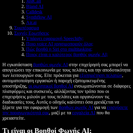
JustCall
Bland AI
Calldesk
Synthflow AI
Air.ai
Συμπέρασμα
Συχνές Ερωτήσεις
Υπάρχει εφαρμογή Speechify;
Ποιο voice AI χρησιμοποιούν όλοι;
Πώς βοηθά η Siri στο multitasking;
Ποιος είναι ο καλύτερος βοηθός φωνής AI;
Η εγκατάσταση
βοηθών φωνής AI
στην επιχείρησή σας μπορεί να
απογειώσει την επικοινωνία με τους πελάτες και την αποδοτικότητα
των λειτουργιών σας. Είτε πρόκειται για
εξυπηρέτηση πελατών
,
αυτοματοποίηση εργασιών ή παροχή εξατομικευμένης
υποστήριξης,
οι φωνητικοί βοηθοί AI
ενσωματώνονται σε διάφορες
πλατφόρμες και συσκευές, αλλάζοντας τον τρόπο που οι
επιχειρήσεις μιλούν με τους πελάτες και οργανώνουν τις
διαδικασίες τους. Αυτός ο οδηγός καλύπτει όσα χρειάζεται να
ξέρετε για την εφαρμογή των
βοηθών φωνής AI
για να
ενισχύσετε
την παραγωγικότητά σας
, μαζί με τα
εργαλεία AI
που θα
χρειαστείτε.
Τι είναι οι Βοηθοί Φωνής AI;