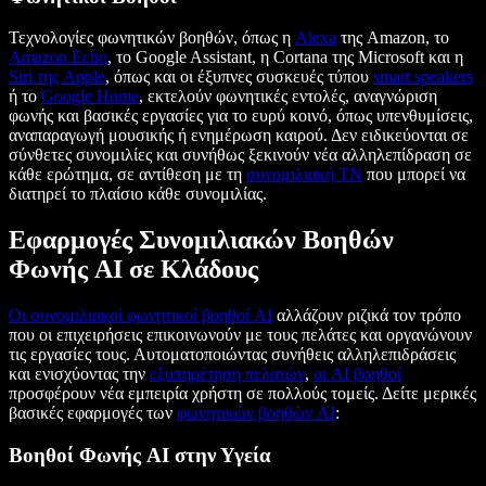
Τεχνολογίες φωνητικών βοηθών, όπως η
Alexa
της Amazon, το
Amazon Echo
, το Google Assistant, η Cortana της Microsoft και η
Siri της Apple
, όπως και οι έξυπνες συσκευές τύπου
smart speakers
ή το
Google Home
, εκτελούν φωνητικές εντολές, αναγνώριση
φωνής και βασικές εργασίες για το ευρύ κοινό, όπως υπενθυμίσεις,
αναπαραγωγή μουσικής ή ενημέρωση καιρού. Δεν ειδικεύονται σε
σύνθετες συνομιλίες και συνήθως ξεκινούν νέα αλληλεπίδραση σε
κάθε ερώτημα, σε αντίθεση με τη
συνομιλιακή ΤΝ
που μπορεί να
διατηρεί το πλαίσιο κάθε συνομιλίας.
Εφαρμογές Συνομιλιακών Βοηθών
Φωνής AI σε Κλάδους
Οι συνομιλιακοί φωνητικοί βοηθοί AI
αλλάζουν ριζικά τον τρόπο
που οι επιχειρήσεις επικοινωνούν με τους πελάτες και οργανώνουν
τις εργασίες τους. Αυτοματοποιώντας συνήθεις αλληλεπιδράσεις
και ενισχύοντας την
εξυπηρέτηση πελατών
,
οι AI βοηθοί
προσφέρουν νέα εμπειρία χρήστη σε πολλούς τομείς. Δείτε μερικές
βασικές εφαρμογές των
φωνητικών βοηθών AI
:
Βοηθοί Φωνής AI στην Υγεία