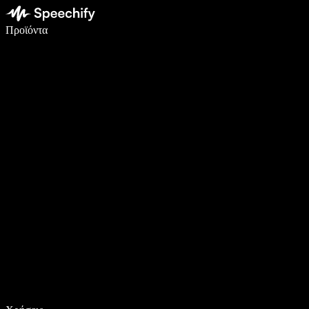
Γράψτε 5× πιο γρήγορα με φωνητική πληκτρολόγηση
Προϊόντα
Μάθετε περισσότερα