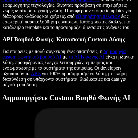
εφαρμογή της τεχνολογίας, δίνοντας πρόσβαση σε επιχειρήσεις
χωρίς ιδιαίτερη τεχνική γνώση. Προσφέρουν έτοιμα templates για
διάφορους κλάδους και χρήσεις, από
εξυπηρέτηση πελατών
έως
εσωτερική παρακολούθηση εργασιών. Κάθε χρήστης διαλέγει το
κατάλληλο template και το προσαρμόζει άμεσα στις ανάγκες του.
API Βοηθού Φωνής: Κατασκευή Custom Λύσης
Για εταιρείες με πολύ συγκεκριμένες απαιτήσεις, η
δημιουργία
custom φωνητικού βοηθού AI
με
τα APIs φωνής AI
είναι η ιδανική
λύση, προσφέροντας έλεγχο λειτουργιών, εμπειρίας και
ενσωμάτωσης με τα συστήματα της εταιρείας. Οι developers
αξιοποιούν τα
APIs
για 100% προσαρμοσμένη λύση, με πλήρη
διασύνδεση σε υπάρχοντα συστήματα, διαδικασίες και data για
μέγιστη απόδοση.
Δημιουργήστε Custom Βοηθό Φωνής AI