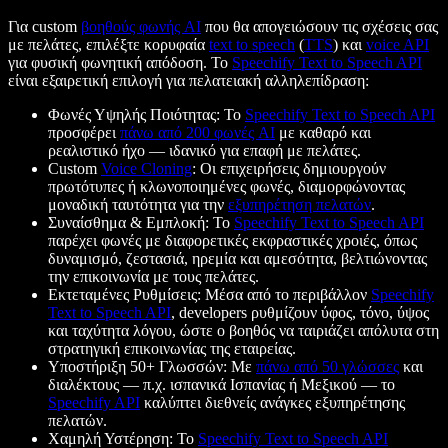
Για custom
βοηθούς φωνής AI
που θα απογειώσουν τις σχέσεις σας
με πελάτες, επιλέξτε κορυφαία
text to speech
(
TTS
) και
voice API
για φυσική φωνητική απόδοση. Το
Speechify Text to Speech API
είναι εξαιρετική επιλογή για πελατειακή αλληλεπίδραση:
Φωνές Υψηλής Ποιότητας: Το
Speechify Text to Speech API
προσφέρει
πάνω από 200 φωνές AI
με καθαρό και
ρεαλιστικό ήχο — ιδανικό για επαφή με πελάτες.
Custom
Voice Cloning
: Οι επιχειρήσεις δημιουργούν
πρωτότυπες ή κλωνοποιημένες φωνές, διαμορφώνοντας
μοναδική ταυτότητα για την
εξυπηρέτηση πελατών
.
Συναίσθημα & Εμπλοκή: Το
Speechify Text to Speech API
παρέχει φωνές με διαφορετικές εκφραστικές χροιές, όπως
δυναμισμό, ζεστασιά, ηρεμία και αμεσότητα, βελτιώνοντας
την επικοινωνία με τους πελάτες.
Εκτεταμένες Ρυθμίσεις: Μέσα από το περιβάλλον
Speechify
Text to Speech API
, developers ρυθμίζουν ύφος, τόνο, ύψος
και ταχύτητα λόγου, ώστε ο βοηθός να ταιριάζει απόλυτα στη
στρατηγική επικοινωνίας της εταιρείας.
Υποστήριξη 50+ Γλωσσών: Με
πάνω από 50 γλώσσες
και
διαλέκτους — π.χ. ισπανικά Ισπανίας ή Μεξικού — το
Speechify API
καλύπτει διεθνείς ανάγκες εξυπηρέτησης
πελατών.
Χαμηλή Υστέρηση: Το
Speechify Text to Speech API