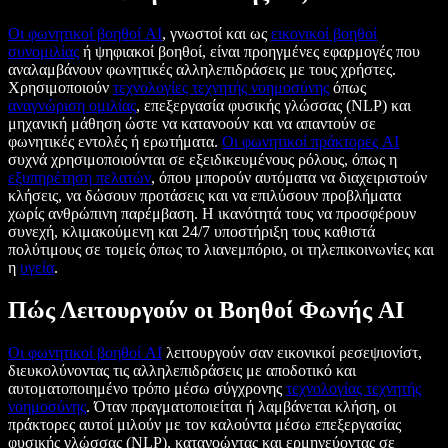
Οι φωνητικοί βοηθοί AI
, γνωστοί και ως
εικονικοί βοηθοί
συνομιλίας
ή ψηφιακοί βοηθοί, είναι προηγμένες εφαρμογές που
αναλαμβάνουν φωνητικές αλληλεπιδράσεις με τους χρήστες.
Χρησιμοποιούν
τεχνολογίες τεχνητής νοημοσύνης
όπως
αναγνώριση ομιλίας
, επεξεργασία φυσικής γλώσσας (NLP) και
μηχανική μάθηση ώστε να κατανοούν και να απαντούν σε
φωνητικές εντολές ή ερωτήματα.
Οι φωνητικοί πράκτορες AI
συχνά χρησιμοποιούνται σε εξειδικευμένους ρόλους, όπως η
εξυπηρέτηση πελατών
, όπου μπορούν αυτόματα να διαχειριστούν
κλήσεις, να δώσουν προτάσεις και να επιλύσουν προβλήματα
χωρίς ανθρώπινη παρέμβαση. Η ικανότητά τους να προσφέρουν
συνεχή, κλιμακούμενη και 24/7 υποστήριξη τους καθιστά
πολύτιμους σε τομείς όπως το λιανεμπόριο, οι τηλεπικοινωνίες και
η
υγεία
.
Πώς Λειτουργούν οι Βοηθοί Φωνής AI
Οι φωνητικοί βοηθοί AI
λειτουργούν σαν εικονικοί ρεσεψιονίστ,
διευκολύνοντας τις αλληλεπιδράσεις με αποδοτικό και
αυτοματοποιημένο τρόπο μέσω σύγχρονης
τεχνολογίας τεχνητής
νοημοσύνης
. Όταν πραγματοποιείται ή λαμβάνεται κλήση, οι
πράκτορες αυτοί μιλούν με τον καλούντα μέσω επεξεργασίας
φυσικής γλώσσας (NLP), κατανοώντας και ερμηνεύοντας σε