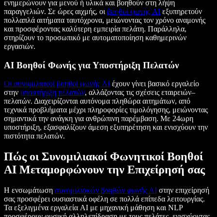
ενημερώνουν για μενού ή υλικά και βοηθούν στη λήψη
παραγγελιών. Σε ώρες αιχμής, οι
βοηθοί φωνής AI
εξυπηρετούν
πολλαπλά αιτήματα ταυτόχρονα, μειώνοντας τον χρόνο αναμονής
και προσφέροντας καλύτερη εμπειρία πελάτη. Παράλληλα,
στηρίζουν το προσωπικό με αυτοματοποίηση καθημερινών
εργασιών.
AI Βοηθοί Φωνής για Υποστήριξη Πελατών
Οι συνομιλιακοί βοηθοί φωνής AI
έχουν γίνει βασικό εργαλείο
στην
υποστήριξη πελατών
, αλλάζοντας τις σχέσεις εταιρειών–
πελατών. Διαχειρίζονται αυτόνομα πληθώρα αιτημάτων, από
τεχνικά προβλήματα μέχρι πληροφορίες τιμολόγησης, μειώνοντας
σημαντικά την ανάγκη για ανθρώπινη παρέμβαση. Με 24ωρη
υποστήριξη, εξασφαλίζουν άμεση εξυπηρέτηση και ενισχύουν την
πιστότητα πελατών.
Πώς οι Συνομιλιακοί Φωνητικοί Βοηθοί
AI Μεταμορφώνουν την Επιχείρησή σας
Η ενσωμάτωση
συνομιλιακών βοηθών φωνής AI
στην επιχείρησή
σας προσφέρει ουσιαστικά οφέλη σε πολλά επίπεδα λειτουργίας.
Τα εξελιγμένα εργαλεία AI με μηχανική μάθηση και NLP
προσφέρουν φυσική αλληλεπίδραση με τους πελάτες, ενισχύοντας