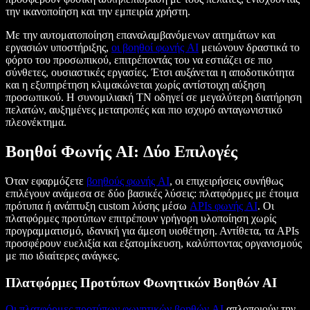
την ικανοποίηση και την εμπειρία χρήστη.
Με την αυτοματοποίηση επαναλαμβανόμενων αιτημάτων και
εργασιών υποστήριξης,
οι βοηθοί φωνής AI
μειώνουν δραστικά το
φόρτο του προσωπικού, επιτρέποντάς του να εστιάζει σε πιο
σύνθετες, ουσιαστικές εργασίες. Έτσι αυξάνεται η αποδοτικότητα
και η εξυπηρέτηση κλιμακώνεται χωρίς αντίστοιχη αύξηση
προσωπικού. Η συνομιλιακή ΤΝ οδηγεί σε μεγαλύτερη διατήρηση
πελατών, αυξημένες μετατροπές και πιο ισχυρό ανταγωνιστικό
πλεονέκτημα.
Βοηθοί Φωνής AI: Δύο Επιλογές
Όταν εφαρμόζετε
βοηθούς φωνής AI
, οι επιχειρήσεις συνήθως
επιλέγουν ανάμεσα σε δύο βασικές λύσεις: πλατφόρμες με έτοιμα
πρότυπα ή ανάπτυξη custom λύσης μέσω
APIs φωνής AI
. Οι
πλατφόρμες προτύπων επιτρέπουν γρήγορη υλοποίηση χωρίς
προγραμματισμό, ιδανική για άμεση υιοθέτηση. Αντίθετα, τα APIs
προσφέρουν ευελιξία και εξατομίκευση, καλύπτοντας οργανισμούς
με πιο ιδιαίτερες ανάγκες.
Πλατφόρμες Προτύπων Φωνητικών Βοηθών AI
Οι πλατφόρμες προτύπων φωνητικών βοηθών AI
απλοποιούν την