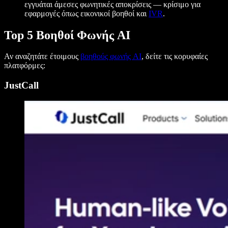
εγγυάται άμεσες φωνητικές αποκρίσεις — κρίσιμο για
εφαρμογές όπως εικονικοί βοηθοί και
IVR
.
Top 5 Βοηθοί Φωνής AI
Αν αναζητάτε έτοιμους
βοηθούς φωνής AI
, δείτε τις κορυφαίες
πλατφόρμες:
JustCall