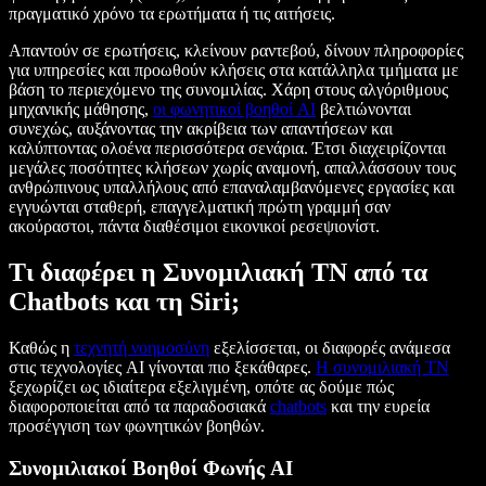
πραγματικό χρόνο τα ερωτήματα ή τις αιτήσεις.
Απαντούν σε ερωτήσεις, κλείνουν ραντεβού, δίνουν πληροφορίες
για υπηρεσίες και προωθούν κλήσεις στα κατάλληλα τμήματα με
βάση το περιεχόμενο της συνομιλίας. Χάρη στους αλγόριθμους
μηχανικής μάθησης,
οι φωνητικοί βοηθοί AI
βελτιώνονται
συνεχώς, αυξάνοντας την ακρίβεια των απαντήσεων και
καλύπτοντας ολοένα περισσότερα σενάρια. Έτσι διαχειρίζονται
μεγάλες ποσότητες κλήσεων χωρίς αναμονή, απαλλάσσουν τους
ανθρώπινους υπαλλήλους από επαναλαμβανόμενες εργασίες και
εγγυώνται σταθερή, επαγγελματική πρώτη γραμμή σαν
ακούραστοι, πάντα διαθέσιμοι εικονικοί ρεσεψιονίστ.
Τι διαφέρει η Συνομιλιακή ΤΝ από τα
Chatbots και τη Siri;
Καθώς η
τεχνητή νοημοσύνη
εξελίσσεται, οι διαφορές ανάμεσα
στις τεχνολογίες AI γίνονται πιο ξεκάθαρες.
Η συνομιλιακή ΤΝ
ξεχωρίζει ως ιδιαίτερα εξελιγμένη, οπότε ας δούμε πώς
διαφοροποιείται από τα παραδοσιακά
chatbots
και την ευρεία
προσέγγιση των φωνητικών βοηθών.
Συνομιλιακοί Βοηθοί Φωνής AI