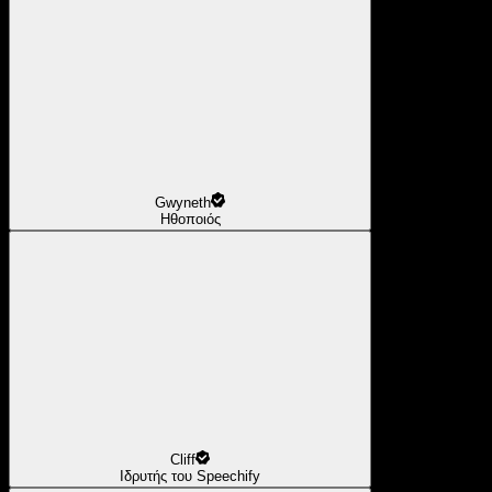
Gwyneth
Ηθοποιός
Cliff
Ιδρυτής του Speechify